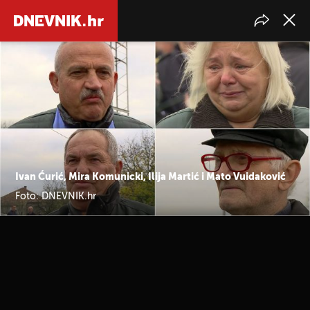
Ivan Ćurić, Mira Komunicki, Ilija Martić i Mato Vuidaković
Foto: DNEVNIK.hr