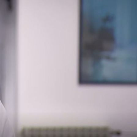
13
+
2
NAJVIŠE TREBA 0
es u
U Petrovoj nedostaje krvi, pozivaju se građani na
m
dobrovoljno davanje: Liječnica otkriva trebaju li
darivateljima COVID potvrde