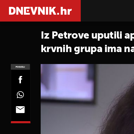
Iz Petrove uputili a
krvnih grupa ima n
PODIJELI
POGLEDAJ