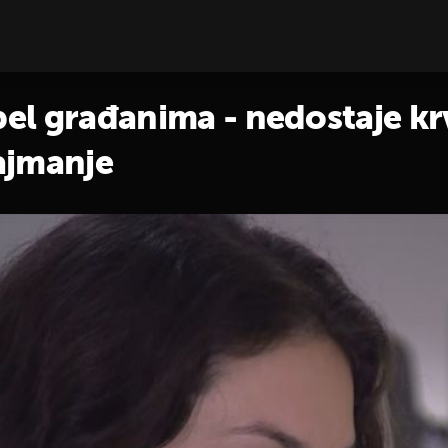
pel građanima - nedostaje krvi
ajmanje