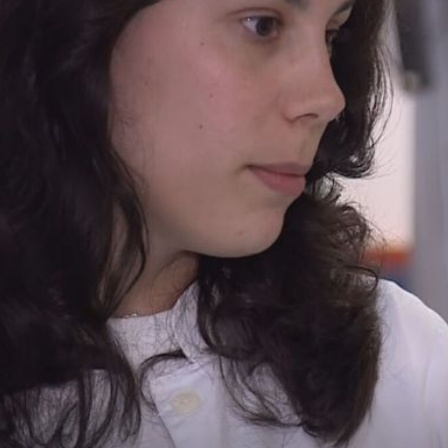
+
1
+
VEČERAS U PROVJERENOM
 na dan
Elena i Toma kao palčići su proživjeli zagrebački potr
ćici
Petrovoj: ''92 dana samo sam čekala da mu pomiriše
kosicu...''