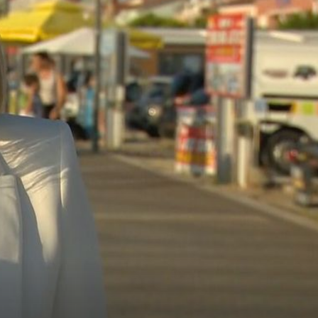
U SRCU SEZONE
eć u
Poduzetnici u velikim problemima: "Zbog toga neki krše
zakon, a mnogi strani radnici odustaju od posla"