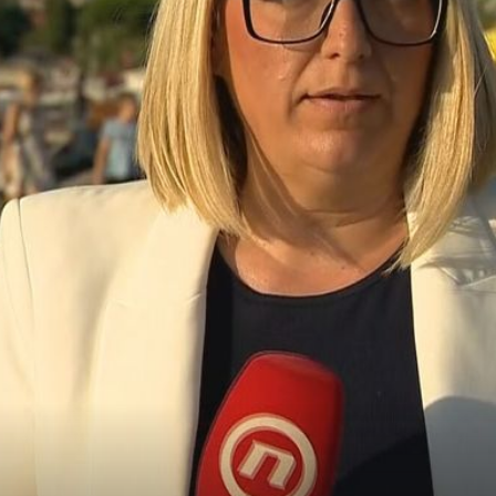
VRUĆINE U PREDSEZONI
u da sada
Stigle ljetne temperature, više od 200.000 turista je v
 dvorište"
Hrvatskoj: Ovo su najposjećeniji gradovi