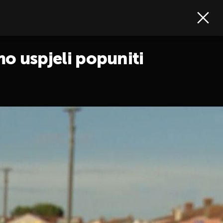
mo uspjeli popuniti