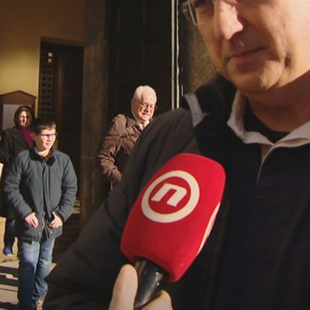
VELIKA ZAPLIJENA
je
Otkrivena ilegalna pršutana kod Drniša: Zaplijenjeno
rve
1000 pršuta, istražuje se gdje su se prodavali