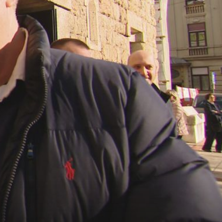
SNIMKE IZ ZRAKA
FOTO/VIDEO Apokaliptični prizori s Dunava: Zbog
ekstremno niskog vodostaja brodovi ostali nasukani