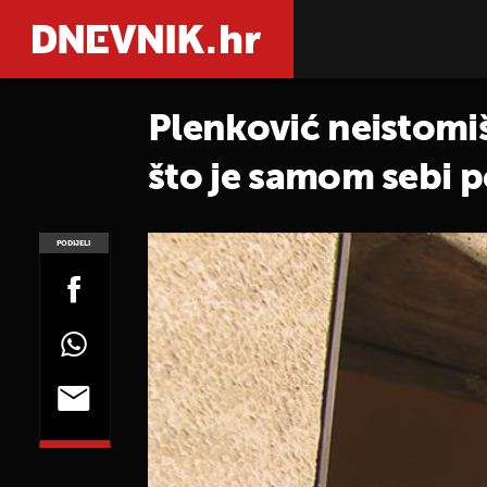
Plenković neistomiš
što je samom sebi p
PODIJELI
POGLEDAJ