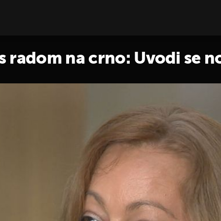
s radom na crno: Uvodi se n