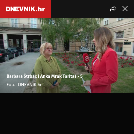
Barbara Štrbac i Anka Mrak Taritaš - 5
Foto: DNEVNIK.hr