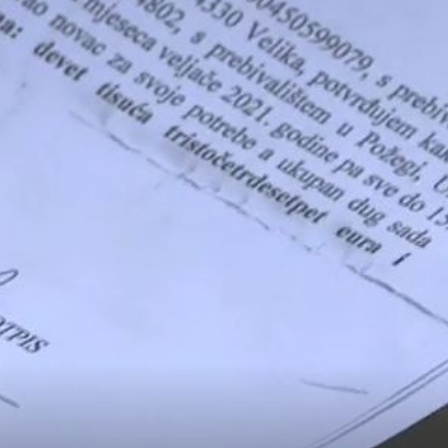
SNIMKE IZ ZRAKA
FOTO/VIDEO Apokaliptični prizori s Dunava: Zbog
ekstremno niskog vodostaja brodovi ostali nasukani