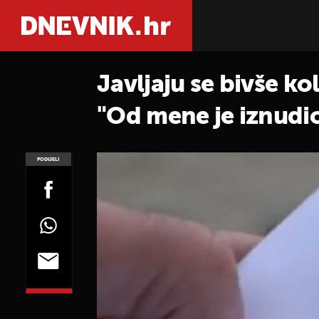
Javljaju se bivše k
"Od mene je iznudi
PODIJELI
POGLEDAJ