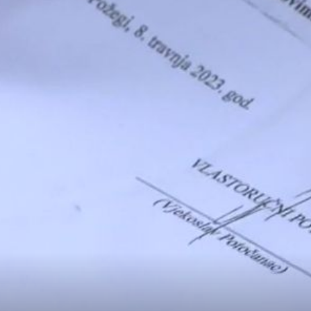
VELIKA ZAPLIJENA
izgled:
Otkrivena ilegalna pršutana kod Drniša: Zaplijenjeno
ravi
1000 pršuta, istražuje se gdje su se prodavali
lnu skrb