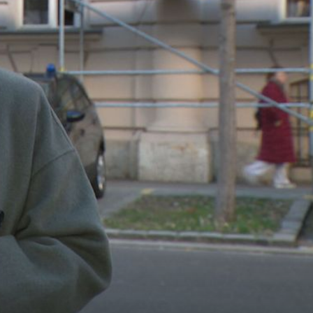
SNIMKE IZ ZRAKA
FOTO/VIDEO Apokaliptični prizori s Dunava: Zbog
ekstremno niskog vodostaja brodovi ostali nasukani