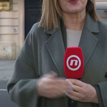
+
1
VELIKA ZAPLIJENA
otiv
Otkrivena ilegalna pršutana kod Drniša: Zaplijenjeno
1000 pršuta, istražuje se gdje su se prodavali