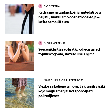
BAŠ EFEKTNA
Kada smo na zadarskoj rivi ugledali ovu
haljinu, morali smo doznati odakle je –
košta samo 18 eura
(NE)PRIMJERENA?
Svećenik kritizirao kratku odjeću usred
toplinskog vala, slažete li se s njim?
NAJSIGURNIJI OBLIK REKREACIJE
Vježbe za koljeno u moru: 5 sigurnih vježbi
koje mogu smanjiti bol i poboljšati
pokretljivost