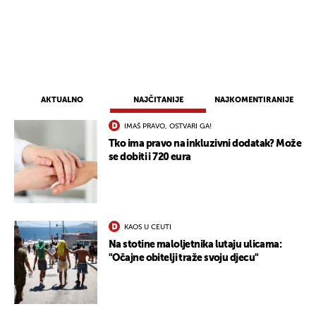
UKLJUČITE NOTIFIKACIJE
AKTUALNO
NAJČITANIJE
NAJKOMENTIRANIJE
IMAŠ PRAVO, OSTVARI GA!
Tko ima pravo na inkluzivni dodatak? Može
se dobiti i 720 eura
KAOS U CEUTI
Na stotine maloljetnika lutaju ulicama:
"Očajne obitelji traže svoju djecu"