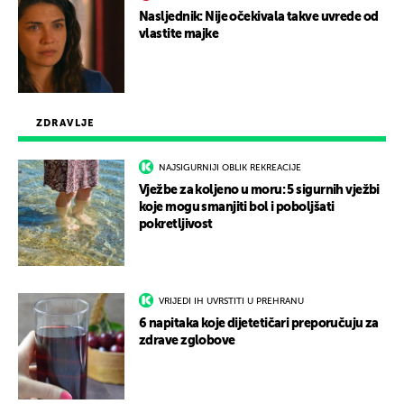
Nasljednik: Nije očekivala takve uvrede od
vlastite majke
ZDRAVLJE
NAJSIGURNIJI OBLIK REKREACIJE
Vježbe za koljeno u moru: 5 sigurnih vježbi
koje mogu smanjiti bol i poboljšati
pokretljivost
VRIJEDI IH UVRSTITI U PREHRANU
6 napitaka koje dijetetičari preporučuju za
zdrave zglobove