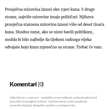
Prosječna mirovina iznosi oko 2300 kuna. S druge
strane, najviše mirovine imaju političari. Njihova
prosječna starosna mirovina iznosi više od deset tisuća
kuna. Shodno tome, ako se niste bavili politikom,
možda bi bilo najbolje da tijekom radnoga vijeka
odvajate koju kunu mjesečno sa strane. Trebat će vam.
Komentari
(0)
Uključite se u raspravu – podijelite svoje mišljenje, postavite pitanja ili
ponudite svoj pogled na temu. Vaš komentar može potaknuti
zanimljiv dijalog i obogatiti zajednicu našeg portala.