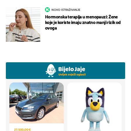
NOVO ISTRAŽIVANJE
Hormonska terapija u menopauzi: Žene
koje je koriste imaju znatno manji rizik od
ovoga
27.500,00 €