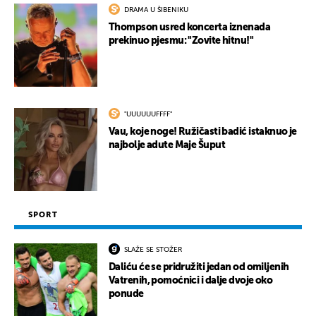
DRAMA U ŠIBENIKU
Thompson usred koncerta iznenada
prekinuo pjesmu: "Zovite hitnu!"
"UUUUUUFFFF"
Vau, koje noge! Ružičasti badić istaknuo je
najbolje adute Maje Šuput
SPORT
SLAŽE SE STOŽER
Daliću će se pridružiti jedan od omiljenih
Vatrenih, pomoćnici i dalje dvoje oko
ponude