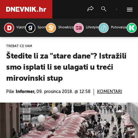
Vijesti
Sport
Showbizz
Lifestyle
Putovanja
PRETRAŽITE VIJESTI
TREBAT ĆE VAM
Štedite li za "stare dane"? Istražili
smo isplati li se ulagati u treći
mirovinski stup
Piše
Informer,
09. prosinca 2018. @ 12:58
KOMENTARI