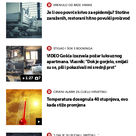
KRENULO OD BRZE HRANE
Je li ovo povrće krivo za epidemiju? Stotine
zaraženih, restorani hitno povukli proizvod
STIGAO I ŠOK S BOOKINGA
VIDEO Gošća izazvala požar luksuznog
apartmana. Vlasnik: "Dok je gorjelo, smijali
su se, pili i pokazivali mi srednji prst"
1:27
7
CRVENI ALARM ZA CIJELU HRVATSKU
Temperatura dosegnula 40 stupnjeva, evo
kada stiže promjena
"I DALJE SU PLESALI, VRIŠTALI..."