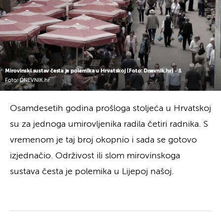
Mirovinski sustav česta je polemika u Hrvatskoj (Foto: Dnevnik.hr) - 1
Foto: DNEVNIK.hr
Osamdesetih godina prošloga stoljeća u Hrvatskoj
su za jednoga umirovljenika radila četiri radnika. S
vremenom je taj broj okopnio i sada se gotovo
izjednačio. Održivost ili slom mirovinskoga
sustava česta je polemika u Lijepoj našoj.