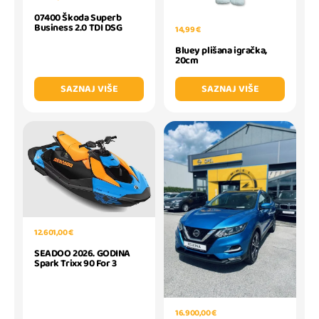
07400 Škoda Superb
Business 2.0 TDI DSG
14,99 €
Bluey plišana igračka,
20cm
SAZNAJ VIŠE
SAZNAJ VIŠE
12.601,00 €
SEADOO 2026. GODINA
Spark Trixx 90 For 3
16.900,00 €