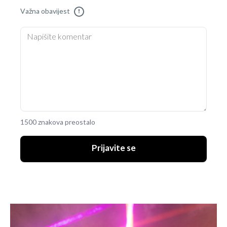
Važna obavijest
!
1500 znakova preostalo
Prijavite se