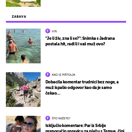
ZABAVA
LOL
"Je li živ, zna li se?": Snimka s Jadrana
postala hit, radi li i vaš muž ovo?
KAO IZ PIŠTOLJA
Dobacila komentar trudnici bez noge, a
muž ispalio odgovor kao da je samo
čekao…
ŠTO KAŽETE?
Isključio komentare: Par iz Srbije
preporučio spravicu za plažu s Temua, čini