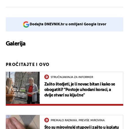
Dodajte DNEVNIK.hr u omiljeni Google izvor
Galerija
2
PROČITAJTE I OVO
STRUČNJAKINJA ZA INFORMER
Zašto štedjeti, je li novac bitan i kako se
obogatiti? ''Postoje uhodani koraci, a
dvije stvari su ključne''
PREMALO RADNIKA, PREVIŠE MIROVINA
Što su mirovinski stupovi i zašto u isplatu