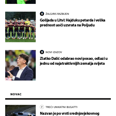
ŽALGIRIS RAZBIJEN
Golijada u Litvi: Hajduku petarda i velika
prednost uoči uzvrata na Poljudu
NOVI IZAZOV
Zlatko Dalić odabrao novi posao, odlazi u
jednu od najatraktivnijih zemalja svijeta
NOVAC
TREĆI UNIKATNI BUGATTI
Nazvan je po vrsti srednjovjekovnog