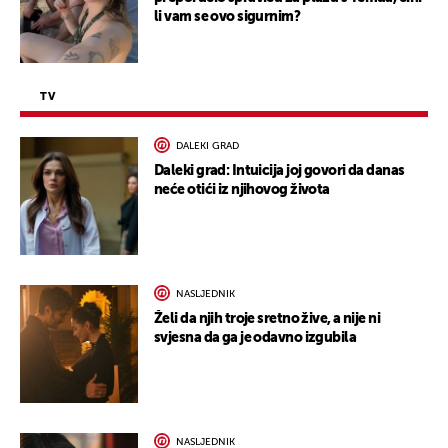
li vam se ovo sigurnim?
TV
DALEKI GRAD
Daleki grad: Intuicija joj govori da danas
neće otići iz njihovog života
NASLJEDNIK
Želi da njih troje sretno žive, a nije ni
svjesna da ga je odavno izgubila
NASLJEDNIK