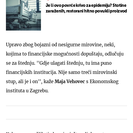
Je li ovo povrće krivo za epidemiju? Stotine
zaraženih, restorani hitno povukli proizvod
Upravo zbog bojazni od nesigurne mirovine, neki,
kojima to financijske mogućnosti dopuštaju, odlučuju
se za štednju. ''Gdje ulagati štednju, tu ima puno
financijskih institucija. Nije samo treći mirovinski
stup, ali je i on'', kaže
Maja Vehovec
s Ekonomskog
instituta u Zagrebu.