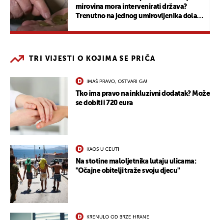
mirovina mora intervenirati država?
Trenutno na jednog umirovljenika dolazi
1,28 zaposlenih…
TRI VIJESTI O KOJIMA SE PRIČA
IMAŠ PRAVO, OSTVARI GA!
Tko ima pravo na inkluzivni dodatak? Može
se dobiti i 720 eura
KAOS U CEUTI
Na stotine maloljetnika lutaju ulicama:
"Očajne obitelji traže svoju djecu"
KRENULO OD BRZE HRANE