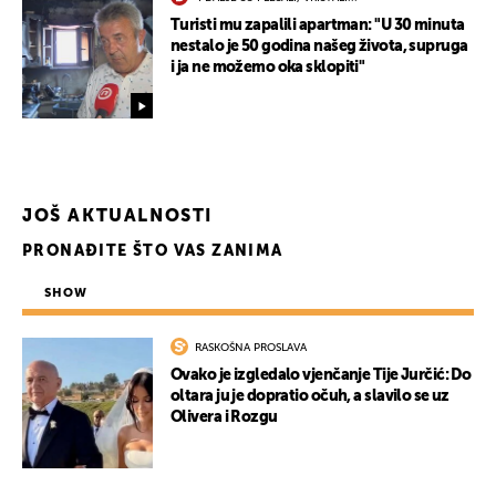
Turisti mu zapalili apartman: "U 30 minuta
nestalo je 50 godina našeg života, supruga
i ja ne možemo oka sklopiti"
JOŠ AKTUALNOSTI
PRONAĐITE ŠTO VAS ZANIMA
SHOW
RASKOŠNA PROSLAVA
Ovako je izgledalo vjenčanje Tije Jurčić: Do
oltara ju je dopratio očuh, a slavilo se uz
Olivera i Rozgu