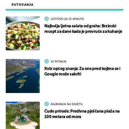
PUTOVANJA
GOTOVO ZA 15 MINUTA
Najbolja ljetna salata od graha: Brzinski
recept za dane kada je prevruće za kuhanje
15 PITANJA
Kviz općeg znanja: Za one pred kojima se i
Google može sakriti
NAJMANJA NA SVIJETU
Čudo prirode: Predivna pješčana plaža na
100 metara od mora