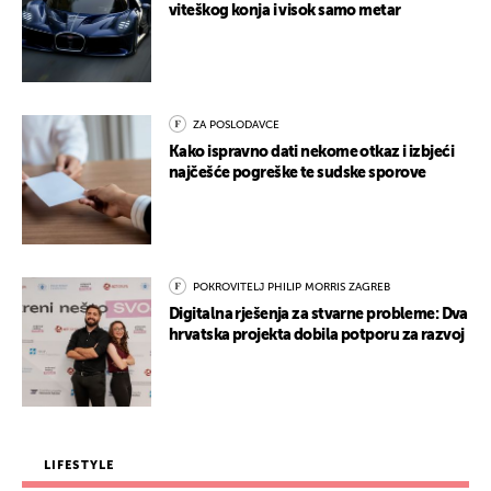
viteškog konja i visok samo metar
ZA POSLODAVCE
Kako ispravno dati nekome otkaz i izbjeći
najčešće pogreške te sudske sporove
POKROVITELJ PHILIP MORRIS ZAGREB
Digitalna rješenja za stvarne probleme: Dva
hrvatska projekta dobila potporu za razvoj
LIFESTYLE