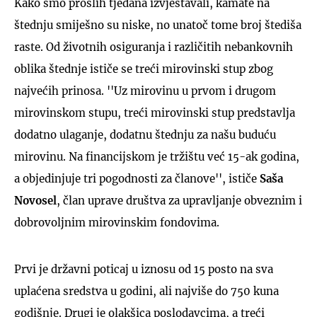
Kako smo prošlih tjedana izvještavali, kamate na
štednju smiješno su niske, no unatoč tome broj štediša
raste. Od životnih osiguranja i različitih nebankovnih
oblika štednje ističe se treći mirovinski stup zbog
najvećih prinosa. ''Uz mirovinu u prvom i drugom
mirovinskom stupu, treći mirovinski stup predstavlja
dodatno ulaganje, dodatnu štednju za našu buduću
mirovinu. Na financijskom je tržištu već 15-ak godina,
a objedinjuje tri pogodnosti za članove'', ističe
Saša
Novosel
, član uprave društva za upravljanje obveznim i
dobrovoljnim mirovinskim fondovima.
Prvi je državni poticaj u iznosu od 15 posto na sva
uplaćena sredstva u godini, ali najviše do 750 kuna
godišnje. Drugi je olakšica poslodavcima, a treći