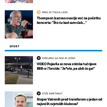
PRED 20 TISUĆA LJUDI
Thompson izazvao ovacije već na početku
koncerta: "Što ću kad sam slab..."
SPORT
CIPELARILI GA DOK JE LEŽAO
VIDEO Pojavila se nova snimka tučnjave
BBB-a i Torcide: "Je*ote, pa ubit će ga!"
STIŽE KAPETANU?
Stoper Vatrenih pred transferom u jedan od
najvećih svjetskih klubova?