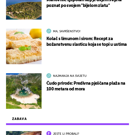
stanovnik: Ljepotan koji je diljem svijeta
poznat po svojem "bijelom zlatu"
MA, SAVRŠENSTVO!
Kolač s limunom i sirom: Recept za
božanstvenu slasticu koja se topi u ustima
NAJMANJA NA SVIJETU
Čudo prirode: Predivna pješčana plaža na
100 metara od mora
ZABAVA
JESTE LI PROBALI?