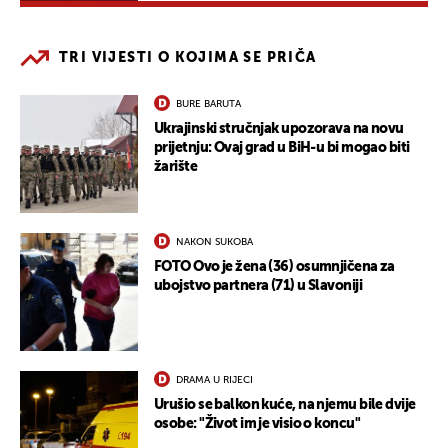
TRI VIJESTI O KOJIMA SE PRIČA
BURE BARUTA
Ukrajinski stručnjak upozorava na novu
prijetnju: Ovaj grad u BiH-u bi mogao biti
žarište
NAKON SUKOBA
FOTO Ovo je žena (36) osumnjičena za
ubojstvo partnera (71) u Slavoniji
DRAMA U RIJECI
Urušio se balkon kuće, na njemu bile dvije
osobe: "Život im je visio o koncu"