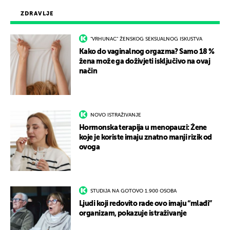
ZDRAVLJE
"VRHUNAC" ŽENSKOG SEKSUALNOG ISKUSTVA
Kako do vaginalnog orgazma? Samo 18 %
žena može ga doživjeti isključivo na ovaj
način
NOVO ISTRAŽIVANJE
Hormonska terapija u menopauzi: Žene
koje je koriste imaju znatno manji rizik od
ovoga
STUDIJA NA GOTOVO 1.900 OSOBA
Ljudi koji redovito rade ovo imaju “mlađi”
organizam, pokazuje istraživanje