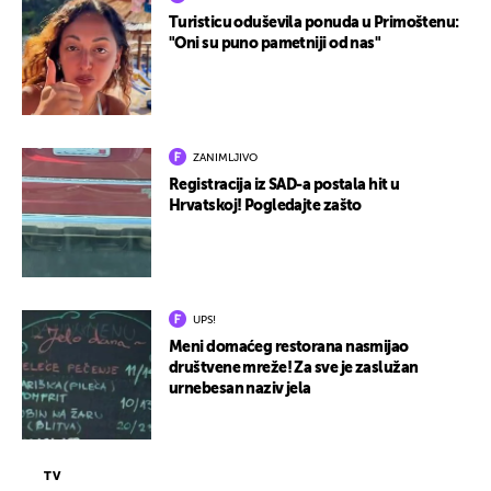
Turisticu oduševila ponuda u Primoštenu:
"Oni su puno pametniji od nas"
ZANIMLJIVO
Registracija iz SAD-a postala hit u
Hrvatskoj! Pogledajte zašto
UPS!
Meni domaćeg restorana nasmijao
društvene mreže! Za sve je zaslužan
urnebesan naziv jela
TV