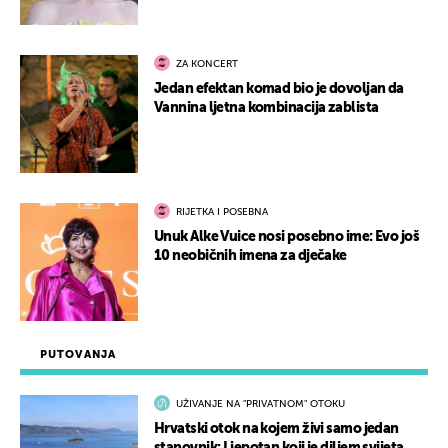
ZA KONCERT
Jedan efektan komad bio je dovoljan da
Vannina ljetna kombinacija zablista
RIJETKA I POSEBNA
Unuk Alke Vuice nosi posebno ime: Evo još
10 neobičnih imena za dječake
PUTOVANJA
UŽIVANJE NA "PRIVATNOM" OTOKU
Hrvatski otok na kojem živi samo jedan