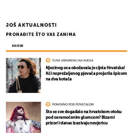
UKLJUČITE NOTIFIKACIJE
JOŠ AKTUALNOSTI
PRONAĐITE ŠTO VAS ZANIMA
SHOW
ČUVA USPOMENU NA NJEGA
Njezinog oca obožavala je cijela Hrvatska!
Kći neprežaljenog pjevača projurila špicom
na dva kotača
PONOVNO POD POVEĆALOM
Što se sve događalo na hrvatskom otoku
pod osramoćenim glumcem? Bizarni
prizori i danas izazivaju nevjericu