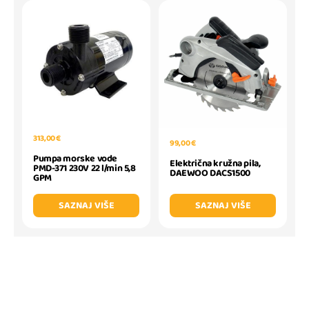
313,00 €
99,00 €
Pumpa morske vode
Električna kružna pila,
PMD-371 230V 22 l/min 5,8
DAEWOO DACS1500
GPM
SAZNAJ VIŠE
SAZNAJ VIŠE