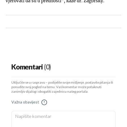
vjerovati da su u prednosti", kaže dr. Zagorsky.
Komentari
(0)
Uključite se u raspravu – podijelite svoje mišljenje, postavite pitanja ili
ponudite svoj pogled na temu. Vaš komentar može potaknuti
zanimljiv dijalog i obogatiti zajednicu našeg portala.
Važna obavijest
!