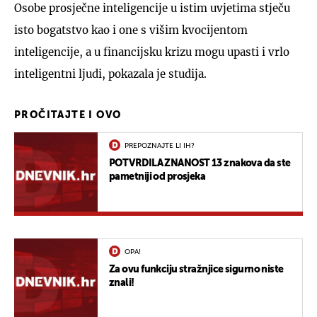
Osobe prosječne inteligencije u istim uvjetima stječu
isto bogatstvo kao i one s višim kvocijentom
inteligencije, a u financijsku krizu mogu upasti i vrlo
inteligentni ljudi, pokazala je studija.
PROČITAJTE I OVO
PREPOZNAJTE LI IH?
POTVRDILA ZNANOST 13 znakova da ste
pametniji od prosjeka
OPA!
Za ovu funkciju stražnjice sigurno niste
znali!