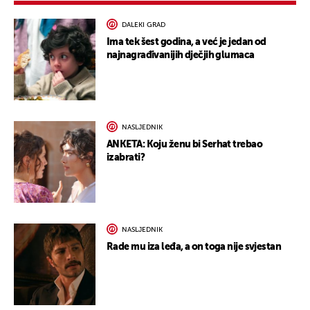
DALEKI GRAD
Ima tek šest godina, a već je jedan od
najnagrađivanijih dječjih glumaca
NASLJEDNIK
ANKETA: Koju ženu bi Serhat trebao
izabrati?
NASLJEDNIK
Rade mu iza leđa, a on toga nije svjestan