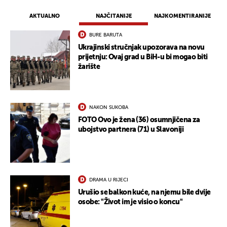
AKTUALNO
NAJČITANIJE
NAJKOMENTIRANIJE
BURE BARUTA
Ukrajinski stručnjak upozorava na novu
prijetnju: Ovaj grad u BiH-u bi mogao biti
žarište
NAKON SUKOBA
FOTO Ovo je žena (36) osumnjičena za
ubojstvo partnera (71) u Slavoniji
DRAMA U RIJECI
Urušio se balkon kuće, na njemu bile dvije
osobe: "Život im je visio o koncu"