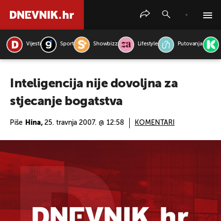
Vijesti
Sport
Showbizz
Lifestyle
Putovanja
PRETRAŽITE VIJESTI
Inteligencija nije dovoljna za
stjecanje bogatstva
Piše
Hina,
25. travnja 2007. @ 12:58
KOMENTARI