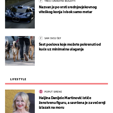
TREĆI UNIKATNI BUGATTI
Nazvan je po vrsti srednjovjekovnog
viteškog konja i visok samo metar
SAM SVOJ ŠEF
Šest poslova koje možete pokrenuti od
kuće uz minimalna ulaganja
LIFESTYLE
POPUT SIRENE
Haljina Danijele Martinović ističe
ženstvenu figuru, a savršena je za večernji
izlazak na moru