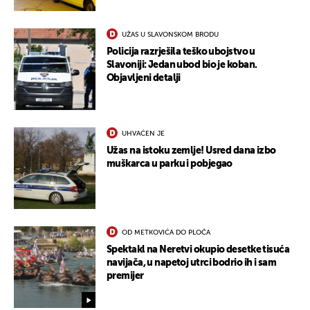
UŽAS U SLAVONSKOM BRODU
Policija razrješila teško ubojstvo u
Slavoniji: Jedan ubod bio je koban.
Objavljeni detalji
UHVAĆEN JE
Užas na istoku zemlje! Usred dana izbo
muškarca u parku i pobjegao
OD METKOVIĆA DO PLOČA
Spektakl na Neretvi okupio desetke tisuća
navijača, u napetoj utrci bodrio ih i sam
premijer