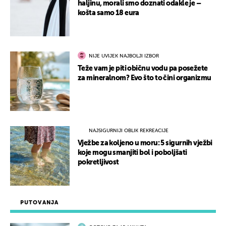
haljinu, morali smo doznati odakle je –
košta samo 18 eura
NIJE UVIJEK NAJBOLJI IZBOR
Teže vam je piti običnu vodu pa posežete
za mineralnom? Evo što to čini organizmu
NAJSIGURNIJI OBLIK REKREACIJE
Vježbe za koljeno u moru: 5 sigurnih vježbi
koje mogu smanjiti bol i poboljšati
pokretljivost
PUTOVANJA