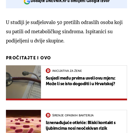
Dodajte DNEVNIK.hr u omiljeni Google izvor
U studiji je sudjelovalo 50 pretilih odraslih osoba koji
su patili od metaboličkog sindroma. Ispitanici su
podijeljeni u dvije skupine.
PROČITAJTE I OVO
INICIJATIVA ZA ŽENE
Susjedi među prvima uveli ovu mjeru:
Može li se isto dogoditi i u Hrvatskoj?
ŠIRENJE OPASNIH BAKTERIJA
Iznenađujuće otkriće: Bliski kontakt s
ljubimcima nosi neočekivan rizik