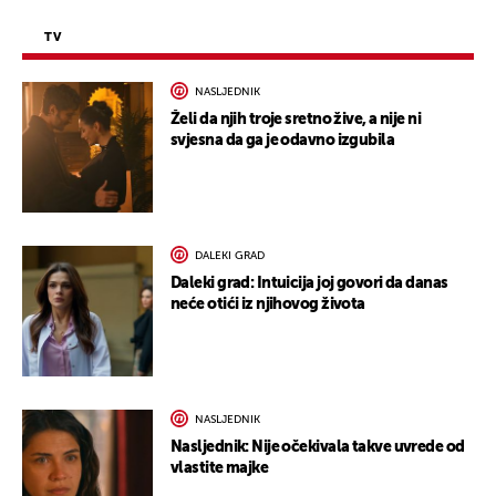
TV
NASLJEDNIK
Želi da njih troje sretno žive, a nije ni
svjesna da ga je odavno izgubila
DALEKI GRAD
Daleki grad: Intuicija joj govori da danas
neće otići iz njihovog života
NASLJEDNIK
Nasljednik: Nije očekivala takve uvrede od
vlastite majke