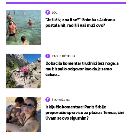
LOL
"Je li živ, zna li se?": Snimka s Jadrana
postala hit, radi li i vaš muž ovo?
KAO IZ PIŠTOLJA
Dobacila komentar trudnici bez noge, a
muž ispalio odgovor kao da je samo
čekao…
ŠTO KAŽETE?
Isključio komentare: Par iz Srbije
preporučio spravicu za plažu s Temua, čini
li vam se ovo sigurnim?