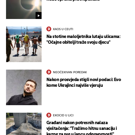
KAOS U CEUTI
Na stotine maloljetnika lutaju ulicama:
"Očajne obitelji traže svoju djecu"
NEOČEKIVAN POREDAK
Nakon prosvjeda stigli novi podaci: Evo
kome Ukrajinci najviše vjeruju
EKOCID U LICI
Građani nakon potresnih nalaza
vještačenja: "Tražimo hitnu sanaciju i
kazne za sve u lancu odgovornosti"