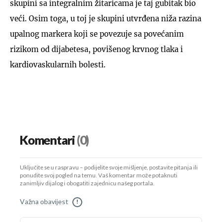
skupini sa integralnim žitaricama je taj gubitak bio
veći. Osim toga, u toj je skupini utvrđena niža razina
upalnog markera koji se povezuje sa povećanim
rizikom od dijabetesa, povišenog krvnog tlaka i
kardiovaskularnih bolesti.
Komentari
(0)
Uključite se u raspravu – podijelite svoje mišljenje, postavite pitanja ili
ponudite svoj pogled na temu. Vaš komentar može potaknuti
zanimljiv dijalog i obogatiti zajednicu našeg portala.
Važna obavijest
!