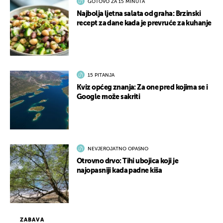
GOTOVO ZA 15 MINUTA
Najbolja ljetna salata od graha: Brzinski
recept za dane kada je prevruće za kuhanje
15 PITANJA
Kviz općeg znanja: Za one pred kojima se i
Google može sakriti
NEVJEROJATNO OPASNO
Otrovno drvo: Tihi ubojica koji je
najopasniji kada padne kiša
ZABAVA