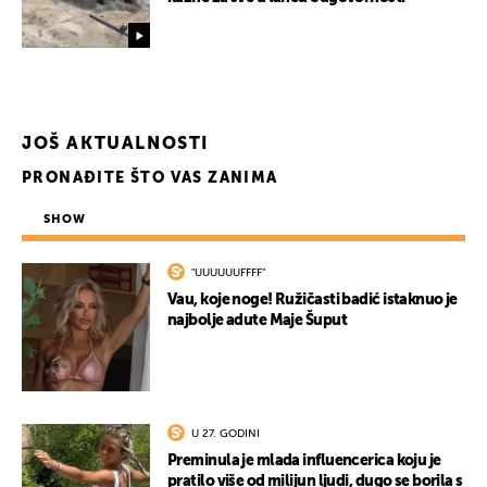
JOŠ AKTUALNOSTI
PRONAĐITE ŠTO VAS ZANIMA
SHOW
"UUUUUUFFFF"
UKLJUČITE NOTIFIKACIJE
Vau, koje noge! Ružičasti badić istaknuo je
najbolje adute Maje Šuput
U 27. GODINI
Preminula je mlada influencerica koju je
pratilo više od milijun ljudi, dugo se borila s