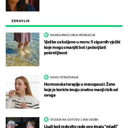
ZDRAVLJE
NAJSIGURNIJI OBLIK REKREACIJE
Vježbe za koljeno u moru: 5 sigurnih vježbi
koje mogu smanjiti bol i poboljšati
pokretljivost
NOVO ISTRAŽIVANJE
Hormonska terapija u menopauzi: Žene
koje je koriste imaju znatno manji rizik od
ovoga
STUDIJA NA GOTOVO 1.900 OSOBA
Ljudi koji redovito rade ovo imaju “mlađi”