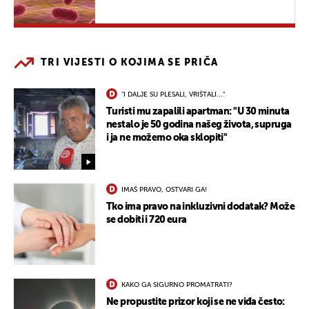
TRI VIJESTI O KOJIMA SE PRIČA
"I DALJE SU PLESALI, VRIŠTALI..."
Turisti mu zapalili apartman: "U 30 minuta
nestalo je 50 godina našeg života, supruga
i ja ne možemo oka sklopiti"
IMAŠ PRAVO, OSTVARI GA!
Tko ima pravo na inkluzivni dodatak? Može
se dobiti i 720 eura
KAKO GA SIGURNO PROMATRATI?
Ne propustite prizor koji se ne viđa često: