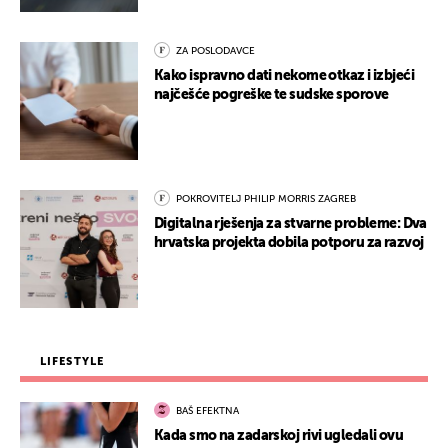
ZA POSLODAVCE
Kako ispravno dati nekome otkaz i izbjeći
najčešće pogreške te sudske sporove
POKROVITELJ PHILIP MORRIS ZAGREB
Digitalna rješenja za stvarne probleme: Dva
hrvatska projekta dobila potporu za razvoj
LIFESTYLE
BAŠ EFEKTNA
Kada smo na zadarskoj rivi ugledali ovu