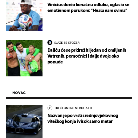
Vinicius donio konačnu odluku, oglasio se
emotivnom porukom: "Hvala vam svima"
SLAŽE SE STOŽER
Daliću će se pridružiti jedan od omiljenih
Vatrenih, pomoćnici i dalje dvoje oko
ponude
NOVAC
TREĆI UNIKATNI BUGATTI
Nazvan je po vrsti srednjovjekovnog
viteškog konja i visok samo metar