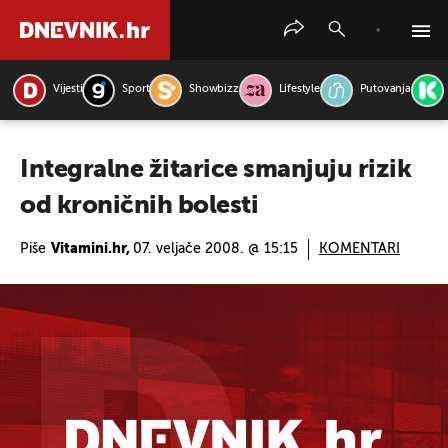
Vijesti
Sport
Showbizz
Lifestyle
Putovanja
PRETRAŽITE VIJESTI
Integralne žitarice smanjuju rizik
od kroničnih bolesti
Piše
Vitamini.hr,
07. veljače 2008. @ 15:15
KOMENTARI