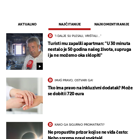
AKTUALNO
NAJČITANIJE
NAJKOMENTIRANIJE
"I DALJE SU PLESALI, VRIŠTALI..."
Turisti mu zapalili apartman: "U 30 minuta
nestalo je 50 godina našeg života, supruga
i ja ne možemo oka sklopiti"
IMAŠ PRAVO, OSTVARI GA!
Tko ima pravo na inkluzivni dodatak? Može
se dobiti i 720 eura
KAKO GA SIGURNO PROMATRATI?
Ne propustite prizor koji se ne viđa često:
Nebo sprema pravi spektakl