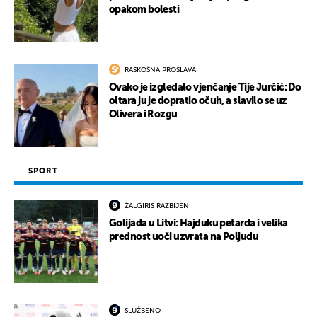
opakom bolesti
RASKOŠNA PROSLAVA
Ovako je izgledalo vjenčanje Tije Jurčić: Do
oltara ju je dopratio očuh, a slavilo se uz
Olivera i Rozgu
SPORT
ŽALGIRIS RAZBIJEN
Golijada u Litvi: Hajduku petarda i velika
prednost uoči uzvrata na Poljudu
SLUŽBENO