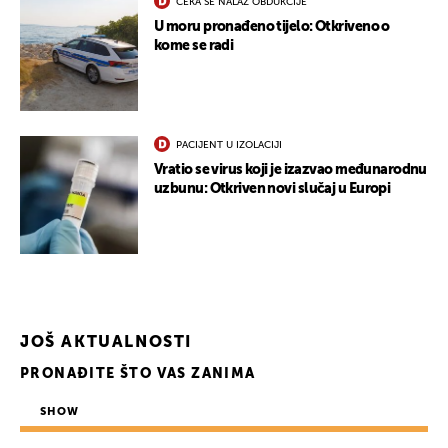
ČEKA SE NALAZ OBDUKCIJE
U moru pronađeno tijelo: Otkriveno o
kome se radi
PACIJENT U IZOLACIJI
Vratio se virus koji je izazvao međunarodnu
uzbunu: Otkriven novi slučaj u Europi
JOŠ AKTUALNOSTI
PRONAĐITE ŠTO VAS ZANIMA
SHOW