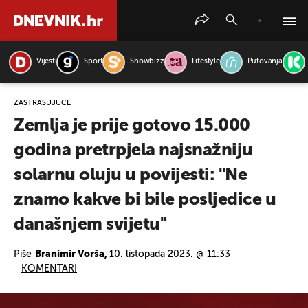
Vijesti
Sport
Showbizz
Lifestyle
Putovanja
PRETRAŽITE VIJESTI
ZASTRAŠUJUĆE
Zemlja je prije gotovo 15.000
godina pretrpjela najsnažniju
solarnu oluju u povijesti: "Ne
znamo kakve bi bile posljedice u
današnjem svijetu"
Piše
Branimir Vorša,
10. listopada 2023. @ 11:33
KOMENTARI