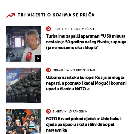
TRI VIJESTI O KOJIMA SE PRIČA
"I DALJE SU PLESALI, VRIŠTALI..."
Turisti mu zapalili apartman: "U 30 minuta
nestalo je 50 godina našeg života, supruga
i ja ne možemo oka sklopiti"
OBAVJEŠTAJNO UPOZORENJE
Uzbuna na istoku Europe: Rusija bi mogla
napasti, a poznato i kada! Moguć i kopneni
upad u članicu NATO-a
8 MRTVIH, 15 RANJENIH
FOTO Krvavi pohod dječaka: Ubio baku i
djeda pa upao u školu i likvidirao pet
nastavnika