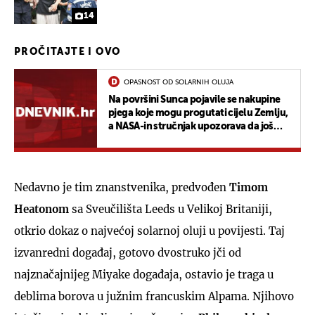
14
PROČITAJTE I OVO
OPASNOST OD SOLARNIH OLUJA
Na površini Sunca pojavile se nakupine
pjega koje mogu progutati cijelu Zemlju,
a NASA-in stručnjak upozorava da još
nismo vidjeli najgore
Nedavno je tim znanstvenika, predvođen
Timom
Heatonom
sa Sveučilišta Leeds u Velikoj Britaniji,
otkrio dokaz o najvećoj solarnoj oluji u povijesti. Taj
izvanredni događaj, gotovo dvostruko jči od
najznačajnijeg Miyake događaja, ostavio je traga u
deblima borova u južnim francuskim Alpama. Njihovo