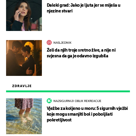
Daleki grad: Jako je ljuta jer se miješa u
njezine stvari
NASLJEDNIK
Želi da njih troje sretno žive, a nije ni
svjesna da ga je odavno izgubila
ZDRAVLJE
NAJSIGURNIJI OBLIK REKREACIJE
Vježbe za koljeno u moru: 5 sigurnih vježbi
koje mogu smanjiti bol i poboljšati
pokretljivost