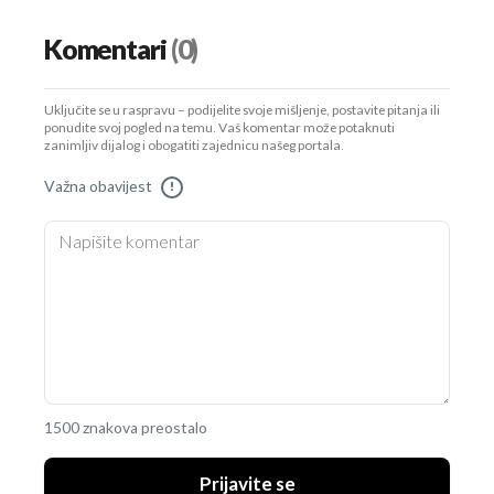
Komentari
(0)
Uključite se u raspravu – podijelite svoje mišljenje, postavite pitanja ili
ponudite svoj pogled na temu. Vaš komentar može potaknuti
zanimljiv dijalog i obogatiti zajednicu našeg portala.
Važna obavijest
!
1500 znakova preostalo
Prijavite se