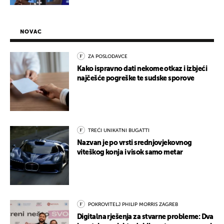
NOVAC
ZA POSLODAVCE
Kako ispravno dati nekome otkaz i izbjeći
najčešće pogreške te sudske sporove
TREĆI UNIKATNI BUGATTI
Nazvan je po vrsti srednjovjekovnog
viteškog konja i visok samo metar
POKROVITELJ PHILIP MORRIS ZAGREB
Digitalna rješenja za stvarne probleme: Dva