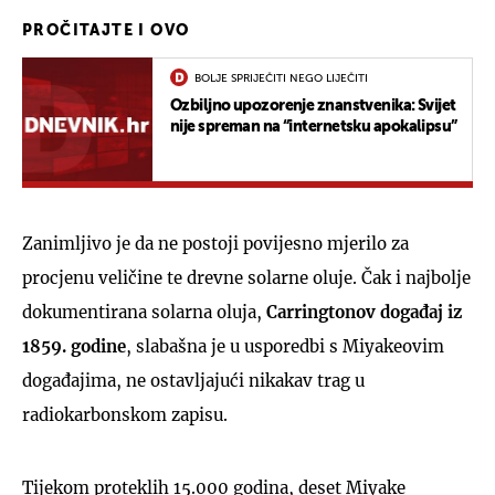
PROČITAJTE I OVO
BOLJE SPRIJEČITI NEGO LIJEČITI
Ozbiljno upozorenje znanstvenika: Svijet
nije spreman na “internetsku apokalipsu”
Zanimljivo je da ne postoji povijesno mjerilo za
procjenu veličine te drevne solarne oluje. Čak i najbolje
dokumentirana solarna oluja,
Carringtonov događaj iz
1859. godine
, slabašna je u usporedbi s Miyakeovim
događajima, ne ostavljajući nikakav trag u
radiokarbonskom zapisu.
Tijekom proteklih 15.000 godina, deset Miyake