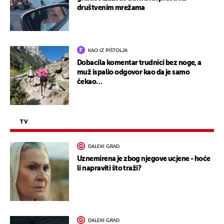
društvenim mrežama
KAO IZ PIŠTOLJA
Dobacila komentar trudnici bez noge, a
muž ispalio odgovor kao da je samo
čekao…
TV
DALEKI GRAD
Uznemirena je zbog njegove ucjene - hoće
li napraviti što traži?
DALEKI GRAD