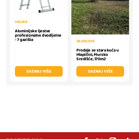
105,00 €
Aluminijske ljestve
profesionalne dvodijelne
- 7 gazišta
38.000,00 €
Prodaje se stara kuća u
Hlapičini, Mursko
Središće, 170m2
SAZNAJ VIŠE
SAZNAJ VIŠE