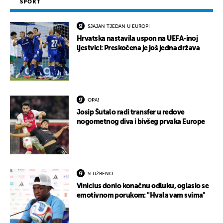
SPORT
SJAJAN TJEDAN U EUROPI
Hrvatska nastavila uspon na UEFA-inoj
ljestvici: Preskočena je još jedna država
OPA!
Josip Šutalo radi transfer u redove
nogometnog diva i bivšeg prvaka Europe
SLUŽBENO
Vinicius donio konačnu odluku, oglasio se
emotivnom porukom: "Hvala vam svima"