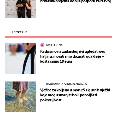
hrvatska projekta dobila potporu za razvoj
LIFESTYLE
BAŠ EFEKTNA
Kada smo na zadarskoj rivi ugledali ovu
haljinu, morali smo doznati odakle je –
košta samo 18 eura
NAJSIGURNIJI OBLIK REKREACIJE
Vježbe za koljeno u moru: 5 sigurnih vježbi
koje mogu smanjiti bol i poboljšati
pokretljivost