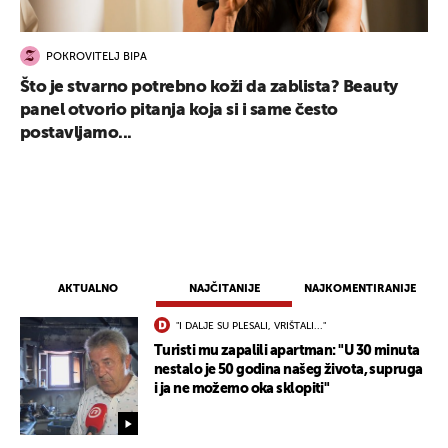
POKROVITELJ BIPA
Što je stvarno potrebno koži da zablista? Beauty
panel otvorio pitanja koja si i same često
postavljamo...
UKLJUČITE NOTIFIKACIJE
AKTUALNO
NAJČITANIJE
NAJKOMENTIRANIJE
"I DALJE SU PLESALI, VRIŠTALI..."
Turisti mu zapalili apartman: "U 30 minuta
nestalo je 50 godina našeg života, supruga
i ja ne možemo oka sklopiti"