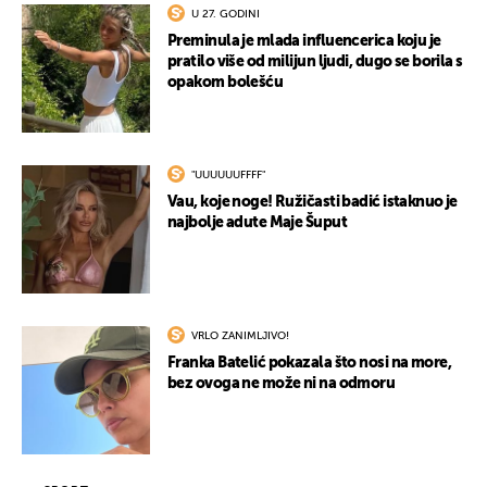
U 27. GODINI
Preminula je mlada influencerica koju je
pratilo više od milijun ljudi, dugo se borila s
opakom bolešću
"UUUUUUFFFF"
Vau, koje noge! Ružičasti badić istaknuo je
najbolje adute Maje Šuput
VRLO ZANIMLJIVO!
Franka Batelić pokazala što nosi na more,
bez ovoga ne može ni na odmoru