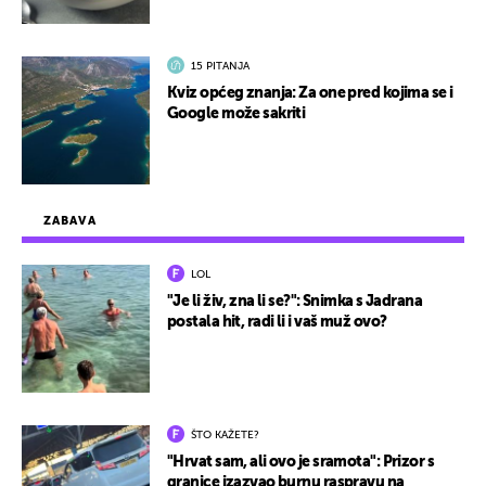
15 PITANJA
Kviz općeg znanja: Za one pred kojima se i
Google može sakriti
ZABAVA
LOL
"Je li živ, zna li se?": Snimka s Jadrana
postala hit, radi li i vaš muž ovo?
ŠTO KAŽETE?
"Hrvat sam, ali ovo je sramota": Prizor s
granice izazvao burnu raspravu na