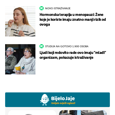
NOVO ISTRAŽIVANJE
Hormonska terapija u menopauzi: Žene
koje je koriste imaju znatno manji rizik od
ovoga
STUDIJA NA GOTOVO 1.900 OSOBA
Ljudi koji redovito rade ovo imaju “mlađi”
organizam, pokazuje istraživanje