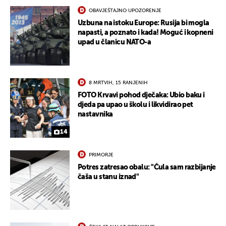
OBAVJEŠTAJNO UPOZORENJE
Uzbuna na istoku Europe: Rusija bi mogla
napasti, a poznato i kada! Moguć i kopneni
upad u članicu NATO-a
8 MRTVIH, 15 RANJENIH
FOTO Krvavi pohod dječaka: Ubio baku i
djeda pa upao u školu i likvidirao pet
nastavnika
14
PRIMORJE
Potres zatresao obalu: "Čula sam razbijanje
čaša u stanu iznad"