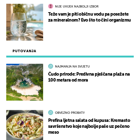
NIJE UVIJEK NAJBOLJI IZBOR
Teže vam je piti običnu vodu pa posežete
za mineralnom? Evo što to čini organizmu
PUTOVANJA
NAJMANJA NA SVIJETU
Čudo prirode: Predivna pješčana plaža na
100 metara od mora
OBVEZNO PROBATI!
Prefina ljetna salata od kupusa: Kremasto
savršenstvo koje najbolje paše uz pečeno
meso