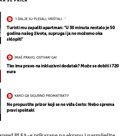
IMA SE PRIČA
"I DALJE SU PLESALI, VRIŠTALI..."
Turisti mu zapalili apartman: "U 30 minuta nestalo je 50
godina našeg života, supruga i ja ne možemo oka
sklopiti"
IMAŠ PRAVO, OSTVARI GA!
Tko ima pravo na inkluzivni dodatak? Može se dobiti i 720
eura
KAKO GA SIGURNO PROMATRATI?
Ne propustite prizor koji se ne viđa često: Nebo sprema
pravi spektakl
ispred PLEA-e prikazane na ekranu i nasmiješite