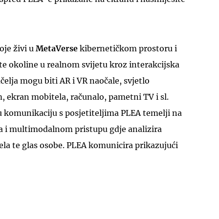
oje živi u
MetaVerse
kibernetičkom prostoru i
ite okoline u realnom svijetu kroz interakcijska
učelja mogu biti AR i VR naočale, svjetlo
UKLJUČITE NOTIFIKACIJE
, ekran mobitela, računalo, pametni TV i sl.
komunikaciju s posjetiteljima PLEA temelji na
 i multimodalnom pristupu gdje analizira
ijela te glas osobe. PLEA komunicira prikazujući