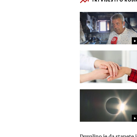
TRI VIJESTI O KOJ
Dovoljno je da stanete 