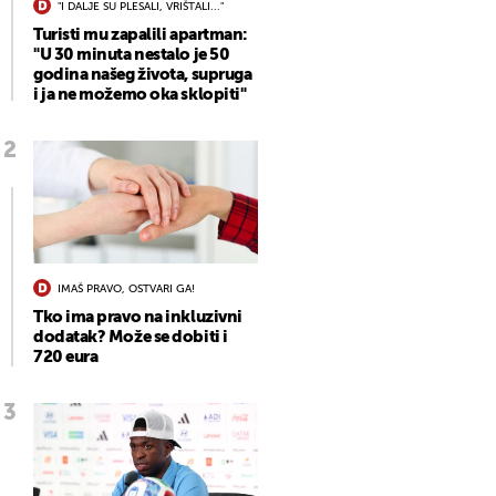
"I DALJE SU PLESALI, VRIŠTALI..."
Turisti mu zapalili apartman:
"U 30 minuta nestalo je 50
godina našeg života, supruga
i ja ne možemo oka sklopiti"
IMAŠ PRAVO, OSTVARI GA!
Tko ima pravo na inkluzivni
dodatak? Može se dobiti i
720 eura