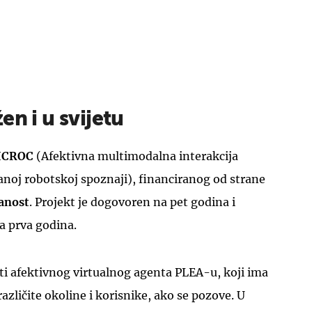
en i u svijetu
ICROC
(Afektivna multimodalna interakcija
noj robotskoj spoznaji), financiranog od strane
anost
. Projekt je dogovoren na pet godina i
a prva godina.
viti afektivnog virtualnog agenta PLEA-u, koji ima
azličite okoline i korisnike, ako se pozove. U