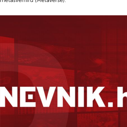
u metasvemiru (MetaVerse).