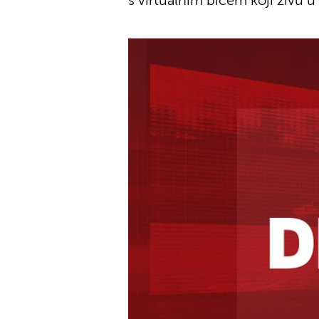
s virtualnim bićem koji živu 