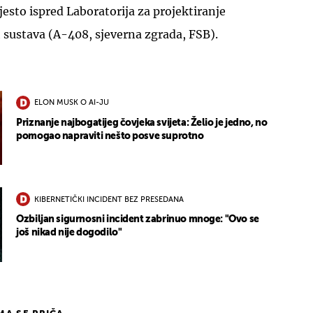
jesto ispred Laboratorija za projektiranje
 sustava (A-408, sjeverna zgrada, FSB).
ELON MUSK O AI-JU
Priznanje najbogatijeg čovjeka svijeta: Želio je jedno, no
pomogao napraviti nešto posve suprotno
KIBERNETIČKI INCIDENT BEZ PRESEDANA
Ozbiljan sigurnosni incident zabrinuo mnoge: "Ovo se
još nikad nije dogodilo"