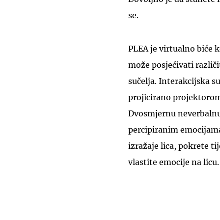
se.
PLEA je virtualno biće k
može posjećivati različ
sučelja. Interakcijska s
projicirano projektorom
Dvosmjernu neverbalnu 
percipiranim emocijama
izražaje lica, pokrete t
vlastite emocije na licu.