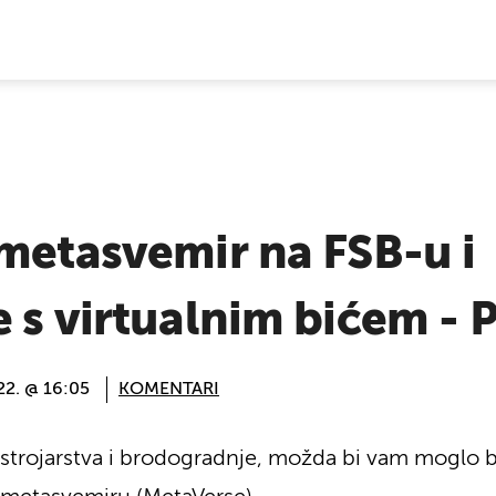
E VIJESTI
metasvemir na FSB-u i
 s virtualnim bićem - 
022. @ 16:05
KOMENTARI
 strojarstva i brodogradnje, možda bi vam moglo b