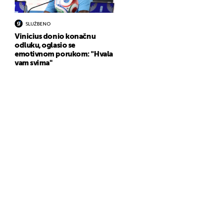
SLUŽBENO
Vinicius donio konačnu
odluku, oglasio se
emotivnom porukom: "Hvala
vam svima"