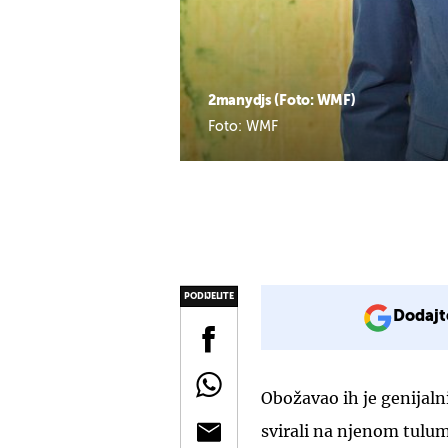
2manydjs (Foto: WMF)
Foto: WMF
PODIJELITE
Dodajt
Obožavao ih je genijaln
svirali na njenom tulu