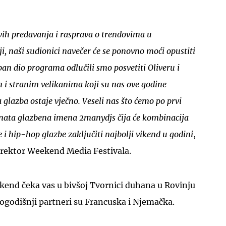
ih predavanja i rasprava o trendovima u
i, naši sudionici navečer će se ponovno moći opustiti
an dio programa odlučili smo posvetiti Oliveru i
 i stranim velikanima koji su nas ove godine
ja glazba ostaje vječno. Veseli nas što ćemo po prvi
oznata glazbena imena 2manydjs čija će kombinacija
e i hip-hop glazbe zaključiti najbolji vikend u godini
,
direktor Weekend Media Festivala.
eekend čeka vas u bivšoj Tvornici duhana u Rovinju
ovogodišnji partneri su Francuska i Njemačka.