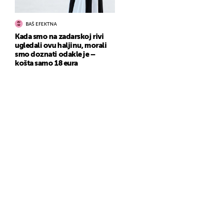
BAŠ EFEKTNA
Kada smo na zadarskoj rivi
ugledali ovu haljinu, morali
smo doznati odakle je –
košta samo 18 eura