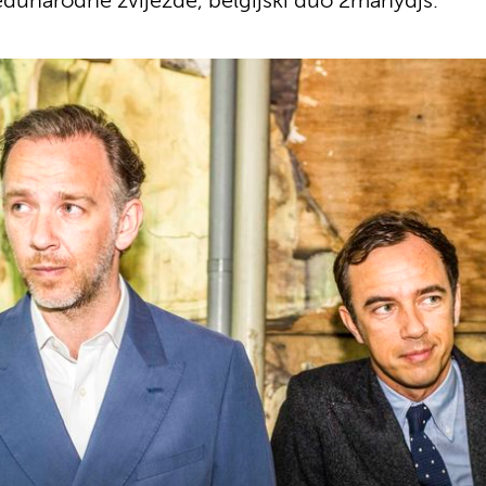
eđunarodne zvijezde, belgijski duo 2manydjs.