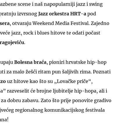
azbene scene i naš napopularniji jazz i swing
 pratnju izvrsnog
Jazz orkestra HRT-a
pod
sera
, otvaraju Weekend Media Festival. Zajedno
veće jazz, rock i blues hitove te odati počast
ragojeviću
.
tupaju
Bolesna braća
, pioniri hrvatske hip-hop
uti za malo žešći ritam pun šaljivih rima. Poznati
zzo
uz hitove kao što su „Lovačke priče“,
a” razveselit će brojne ljubitelje hip-hopa, ali i
 za dobru zabavu. Zato što prije ponovite gradivo
najvećeg regionalnog komunikacijskog festivala
ana!