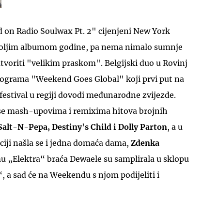
 on Radio Soulwax Pt. 2" cijenjeni New York
jboljim albumom godine, pa nema nimalo sumnje
voriti "velikim praskom". Belgijski duo u Rovinj
programa "Weekend Goes Global" koji prvi put na
UKLJUČITE NOTIFIKACIJE
festival u regiji dovodi međunarodne zvijezde.
 se mash-upovima i remixima hitova brojnih
Salt-N-Pepa, Destiny's Child i Dolly Parton
, a u
kciji našla se i jedna domaća dama,
Zdenka
u „Elektra“ braća Dewaele su samplirala u sklopu
, a sad će na Weekendu s njom podijeliti i