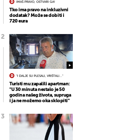
IMAŠ PRAVO, OSTVARI GA!
Tko ima pravo na inkluzivni
dodatak? Može se dobiti i
720 eura
"I DALJE SU PLESALI, VRIŠTALI..."
Turisti mu zapalili apartman:
"U 30 minuta nestalo je 50
godina našeg života, supruga
i ja ne možemo oka sklopiti"