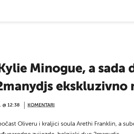
E VIJESTI
 Kylie Minogue, a sada 
: 2manydjs ekskluzivn
. @ 12:38
KOMENTARI
ast Oliveru i kraljici soula Arethi Franklin, a s