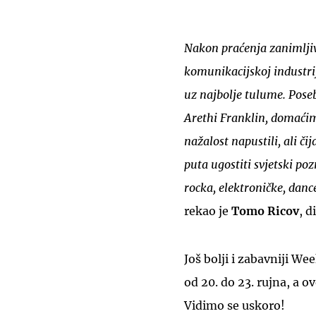
Nakon praćenja zanimljiv
komunikacijskoj industrij
uz najbolje tulume. Poseb
Arethi Franklin, domaćim
nažalost napustili, ali či
puta ugostiti svjetski p
rocka, elektroničke, danc
rekao je
Tomo Ricov
, 
Još bolji i zabavniji W
od 20. do 23. rujna, a 
Vidimo se uskoro!