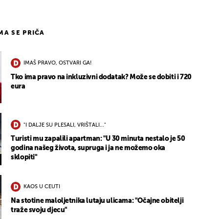
IMA SE PRIČA
IMAŠ PRAVO, OSTVARI GA!
Tko ima pravo na inkluzivni dodatak? Može se dobiti i 720
eura
"I DALJE SU PLESALI, VRIŠTALI..."
Turisti mu zapalili apartman: "U 30 minuta nestalo je 50
godina našeg života, supruga i ja ne možemo oka
sklopiti"
KAOS U CEUTI
Na stotine maloljetnika lutaju ulicama: "Očajne obitelji
traže svoju djecu"