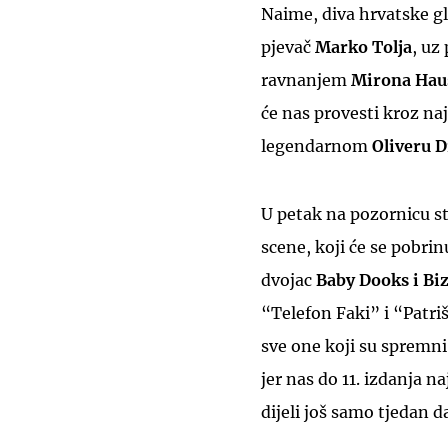
Naime, diva hrvatske gl
pjevač
Marko Tolja
, uz
ravnanjem
Mirona Hau
će nas provesti kroz naj
legendarnom
Oliveru D
U petak na pozornicu s
scene, koji će se pobrin
dvojac
Baby Dooks i Bi
“Telefon Faki” i “Patriš
sve one koji su spremni
jer nas do 11. izdanja 
dijeli još samo tjedan d