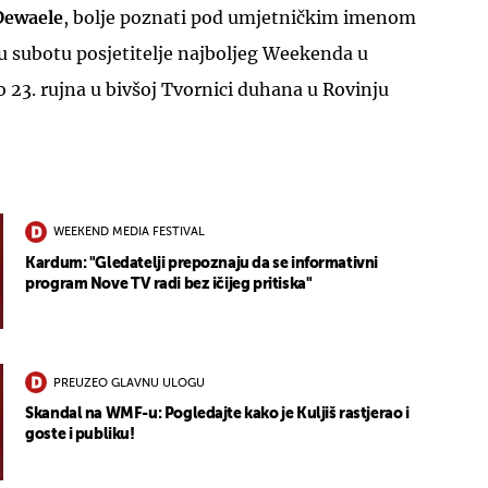
Dewaele
, bolje poznati pod umjetničkim imenom
e u subotu posjetitelje najboljeg Weekenda u
o 23. rujna u bivšoj Tvornici duhana u Rovinju
WEEKEND MEDIA FESTIVAL
Kardum: "Gledatelji prepoznaju da se informativni
program Nove TV radi bez ičijeg pritiska"
PREUZEO GLAVNU ULOGU
Skandal na WMF-u: Pogledajte kako je Kuljiš rastjerao i
goste i publiku!