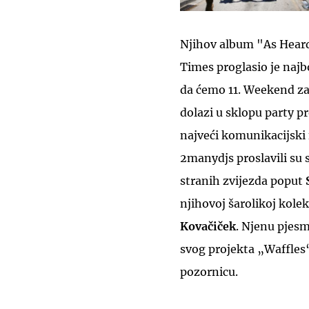
Njihov album "As Heard
Times proglasio je na
da ćemo 11. Weekend zat
dolazi u sklopu party 
najveći komunikacijski 
2manydjs proslavili su
stranih zvijezda poput
njihovoj šarolikoj kole
Kovačiček
. Njenu pjesm
svog projekta „Waffles“
pozornicu.