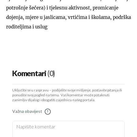
potrošnje šećera) i tjelesnu aktivnost, promicanje
dojenja, mjere u jaslicama, vrtićima i školama, podrška
roditeljima i uslug
Komentari
(0)
Uključite se u raspravu – podijelite svoje mišljenje, postavite pitanja ili
ponudite svoj pogled na temu. Vaš komentar može potaknuti
zanimljiv dijalog i obogatiti zajednicu našeg portala.
Važna obavijest
!