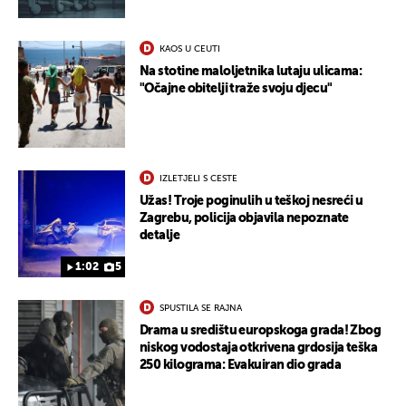
KAOS U CEUTI
Na stotine maloljetnika lutaju ulicama:
"Očajne obitelji traže svoju djecu"
IZLETJELI S CESTE
Užas! Troje poginulih u teškoj nesreći u
Zagrebu, policija objavila nepoznate
detalje
1:02
5
SPUSTILA SE RAJNA
Drama u središtu europskoga grada! Zbog
niskog vodostaja otkrivena grdosija teška
250 kilograma: Evakuiran dio grada