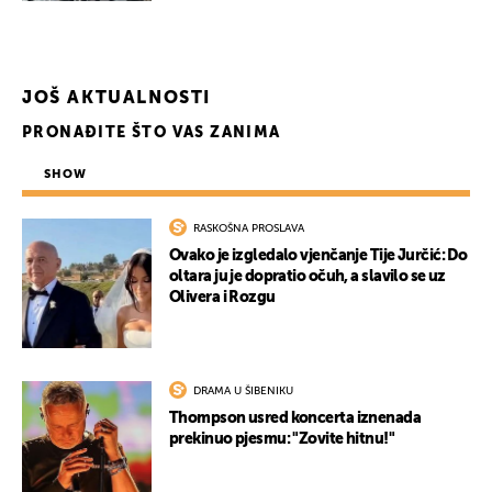
JOŠ AKTUALNOSTI
PRONAĐITE ŠTO VAS ZANIMA
SHOW
RASKOŠNA PROSLAVA
Ovako je izgledalo vjenčanje Tije Jurčić: Do
oltara ju je dopratio očuh, a slavilo se uz
Olivera i Rozgu
DRAMA U ŠIBENIKU
Thompson usred koncerta iznenada
prekinuo pjesmu: "Zovite hitnu!"