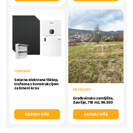
11.810,00 €
Solarna elektrana 15kWp,
trofazna s konstrukcijom
za limeni krov
96.930,00 €
Građevinsko zemljište,
Završje, 718 m2, 96.930
SAZNAJ VIŠE
SAZNAJ VIŠE