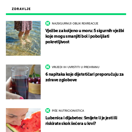
ZDRAVLJE
NAJSIGURNIJI OBLIK REKREACIJE
Vježbe za koljeno u moru: 5 sigurnih vježbi
koje mogu smanjiti bol i poboljšati
pokretljivost
VRIJEDI IH UVRSTITI U PREHRANU
6 napitaka koje dijetetičari preporučuju za
zdrave zglobove
PIŠE NUTRICIONISTICA
Lubenica i dijabetes: Smijete li je jesti ili
riskirate skok šećera u krvi?