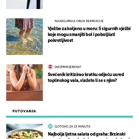
NAJSIGURNIJI OBLIK REKREACIJE
Vježbe za koljeno u moru: 5 sigurnih vježbi
koje mogu smanjiti bol i poboljšati
pokretljivost
(NE)PRIMJERENA?
Svećenik kritizirao kratku odjeću usred
toplinskog vala, slažete li se s njim?
PUTOVANJA
GOTOVO ZA 15 MINUTA
Najbolja ljetna salata od graha: Brzinski