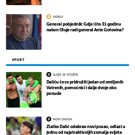
HEROJ
General pobjednik: Gdje i što 31 godinu
nakon Oluje radi general Ante Gotovina?
SPORT
SLAŽE SE STOŽER
Daliću će se pridružiti jedan od omiljenih
Vatrenih, pomoćnici i dalje dvoje oko
ponude
NOVI IZAZOV
Zlatko Dalić odabrao novi posao, odlazi u
jednu od najatraktivnijih zemalja svijeta