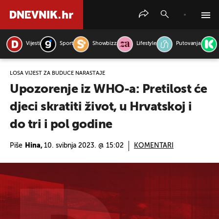
Vijesti
Sport
Showbizz
Lifestyle
Putovanja
PRETRAŽITE VIJESTI
LOŠA VIJEST ZA BUDUĆE NARAŠTAJE
Upozorenje iz WHO-a: Pretilost će
djeci skratiti život, u Hrvatskoj i
do tri i pol godine
Piše
Hina,
10. svibnja 2023. @ 15:02
KOMENTARI