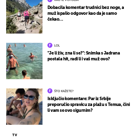
KAO IZ PIŠTOLJA
Dobacila komentar trudnici bez noge, a
muž ispalio odgovor kao da je samo
čekao…
LOL
"Je li živ, zna li se?": Snimka s Jadrana
postala hit, radi li i vaš muž ovo?
ŠTO KAŽETE?
Isključio komentare: Par iz Srbije
preporučio spravicu za plažu s Temua, čini
li vam se ovo sigurnim?
TV