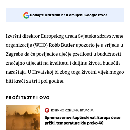
Dodajte DNEVNIK.hr u omiljeni Google izvor
Izvršni direktor Europskog ureda Svjetske zdravstvene
organizacije (WHO)
Robb Butler
upozorio je u srijedu u
Zagrebu da će posljedice dječje pretilosti u budućnosti
značajno utjecati na kvalitetu i duljinu života budućih
naraštaja. U Hrvatskoj bi zbog toga životni vijek mogao
biti kraći za tri i pol godine.
PROČITAJTE I OVO
IZNIMNO OZBILJNA SITUACIJA
Sprema se novi toplinski val: Europa će se
pržiti, temperature idu preko 40