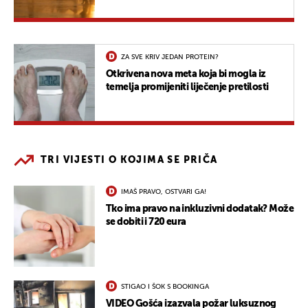
ZA SVE KRIV JEDAN PROTEIN?
Otkrivena nova meta koja bi mogla iz
temelja promijeniti liječenje pretilosti
TRI VIJESTI O KOJIMA SE PRIČA
IMAŠ PRAVO, OSTVARI GA!
Tko ima pravo na inkluzivni dodatak? Može
se dobiti i 720 eura
STIGAO I ŠOK S BOOKINGA
VIDEO Gošća izazvala požar luksuznog