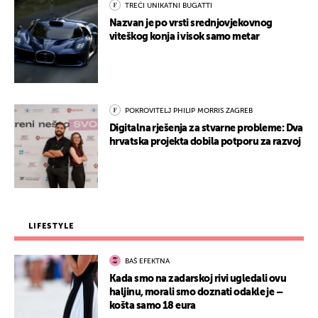
TREĆI UNIKATNI BUGATTI
Nazvan je po vrsti srednjovjekovnog
viteškog konja i visok samo metar
POKROVITELJ PHILIP MORRIS ZAGREB
Digitalna rješenja za stvarne probleme: Dva
hrvatska projekta dobila potporu za razvoj
LIFESTYLE
BAŠ EFEKTNA
Kada smo na zadarskoj rivi ugledali ovu
haljinu, morali smo doznati odakle je –
košta samo 18 eura