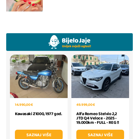
14.990,00 €
49.999,00 €
Kawasaki Z1000, 1977 god.
Alfa Romeo Stelvio 2,2
JTD Q4 Veloce - 2025 -
19.000km - FULL - REG !!
SAZNAJ VIŠE
SAZNAJ VIŠE