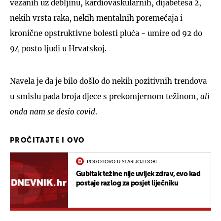
vezanih uz debljinu, kardiovaskularnih, dijabetesa 2,
nekih vrsta raka, nekih mentalnih poremećaja i
kronične opstruktivne bolesti pluća - umire od 92 do
94 posto ljudi u Hrvatskoj.
Navela je da je bilo došlo do nekih pozitivnih trendova
u smislu pada broja djece s prekomjernom težinom,
ali
onda nam se desio covid
.
PROČITAJTE I OVO
POGOTOVO U STARIJOJ DOBI
Gubitak težine nije uvijek zdrav, evo kad
postaje razlog za posjet liječniku