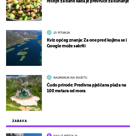
recept za dane kada je prevruće za kuhanje
15 PITANJA
Kviz općeg znanja: Za one pred kojima se i
Google može sakriti
NAJMANJA NA SVIJETU
Čudo prirode: Predivna pješčana plaža na
100 metara od mora
ZABAVA