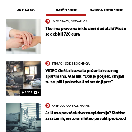
AKTUALNO
NAJČITANIJE
NAJKOMENTIRANIJE
IMAŠ PRAVO, OSTVARI GA!
Tko ima pravo na inkluzivni dodatak? Može
se dobiti i 720 eura
STIGAO I ŠOK S BOOKINGA
VIDEO Gošća izazvala požar luksuznog
apartmana. Vlasnik: "Dok je gorjelo, smijali
su se, pili i pokazivali mi srednji prst"
1:27
7
KRENULO OD BRZE HRANE
Je li ovo povrće krivo za epidemiju? Stotine
zaraženih, restorani hitno povukli proizvod