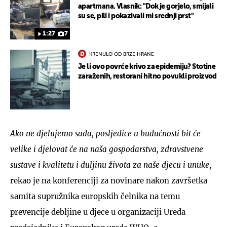
apartmana. Vlasnik: "Dok je gorjelo, smijali
su se, pili i pokazivali mi srednji prst"
1:27
7
KRENULO OD BRZE HRANE
Je li ovo povrće krivo za epidemiju? Stotine
zaraženih, restorani hitno povukli proizvod
Ako ne djelujemo sada, posljedice u budućnosti bit će
velike i djelovat će na naša gospodarstva, zdravstvene
sustave i kvalitetu i duljinu života za naše djecu i unuke
,
rekao je na konferenciji za novinare nakon završetka
samita supružnika europskih čelnika na temu
prevencije debljine u djece u organizaciji Ureda