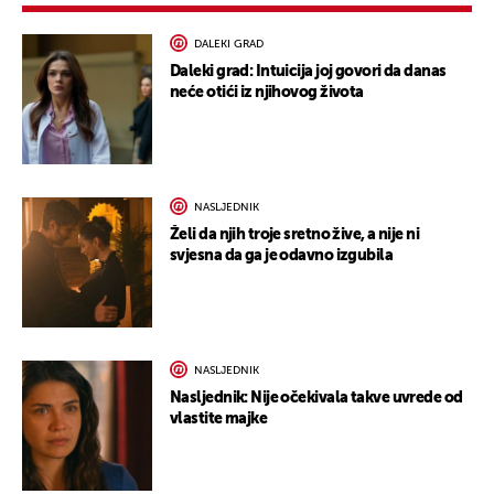
DALEKI GRAD
Daleki grad: Intuicija joj govori da danas
neće otići iz njihovog života
NASLJEDNIK
Želi da njih troje sretno žive, a nije ni
svjesna da ga je odavno izgubila
NASLJEDNIK
Nasljednik: Nije očekivala takve uvrede od
vlastite majke