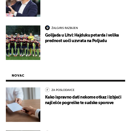
ŽALGIRIS RAZBIJEN
Golijada u Litvi: Hajduku petarda i velika
prednost uoči uzvrata na Poljudu
NOVAC
ZA POSLODAVCE
Kako ispravno dati nekome otkaz i izbjeći
najčešće pogreške te sudske sporove