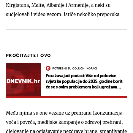
Kirgistana, Malte, Albanije i Armenije, a neki su
sudjelovali i video vezom, ističe nekoliko preporuka.
PROČITAJTE I OVO
POTREBNI SU ODLUČNI KORACI
Poražavajući podaci: Više od polovice
svjetske populacije do 2035. godine borit
će se s ovim problemom koji ugrožava
njihovo zdravlje
Među njima su one vezane uz prehranu (konzumacija
voća i povrća, medijske kampanje o zdravoj prehrani,
djelovanje na oglašavanje nezdrave hrane, smanjivanje