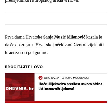
predsjednika i Europskog ureda WHO-a.
Prva dama Hrvatske
Sanja Musić Milanović
kazala je
da će do 2050. u Hrvatskoj očekivani životni vijek biti
kraći za tri i pol godine.
PROČITAJTE I OVO
WHO RAZMATRA TAKVU MOGUĆNOST
Hoće li lijekovi za pretilost uskoro biti na
listi osnovnih lijekova?