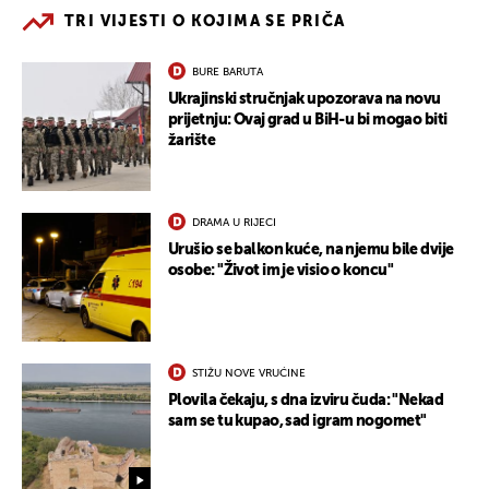
TRI VIJESTI O KOJIMA SE PRIČA
BURE BARUTA
Ukrajinski stručnjak upozorava na novu
prijetnju: Ovaj grad u BiH-u bi mogao biti
žarište
DRAMA U RIJECI
Urušio se balkon kuće, na njemu bile dvije
osobe: "Život im je visio o koncu"
STIŽU NOVE VRUĆINE
Plovila čekaju, s dna izviru čuda: "Nekad
sam se tu kupao, sad igram nogomet"