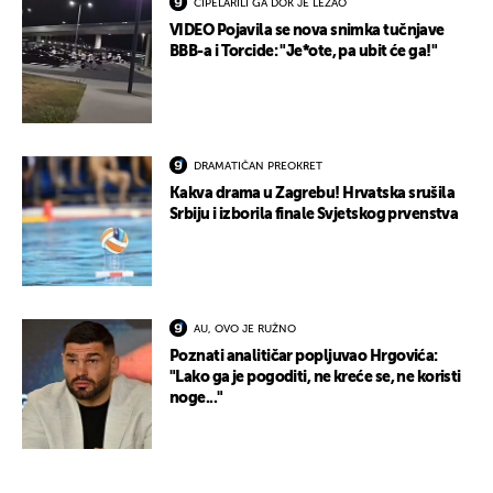
CIPELARILI GA DOK JE LEŽAO
VIDEO Pojavila se nova snimka tučnjave
BBB-a i Torcide: "Je*ote, pa ubit će ga!"
DRAMATIČAN PREOKRET
Kakva drama u Zagrebu! Hrvatska srušila
Srbiju i izborila finale Svjetskog prvenstva
AU, OVO JE RUŽNO
Poznati analitičar popljuvao Hrgovića:
"Lako ga je pogoditi, ne kreće se, ne koristi
noge..."