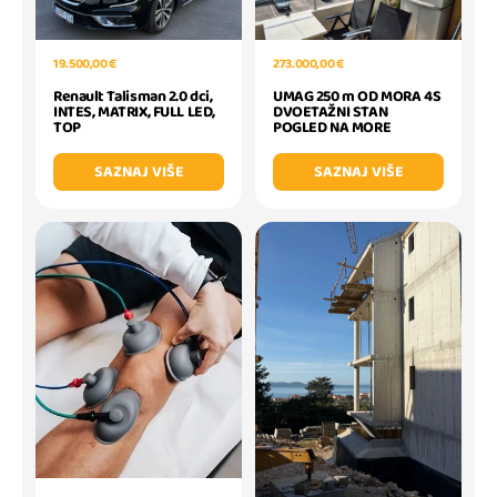
19.500,00 €
273.000,00 €
Renault Talisman 2.0 dci,
UMAG 250 m OD MORA 4S
INTES, MATRIX, FULL LED,
DVOETAŽNI STAN
TOP
POGLED NA MORE
SAZNAJ VIŠE
SAZNAJ VIŠE