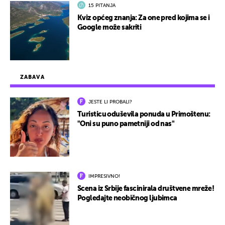
15 PITANJA
Kviz općeg znanja: Za one pred kojima se i
Google može sakriti
ZABAVA
JESTE LI PROBALI?
Turisticu oduševila ponuda u Primoštenu:
"Oni su puno pametniji od nas"
IMPRESIVNO!
Scena iz Srbije fascinirala društvene mreže!
Pogledajte neobičnog ljubimca