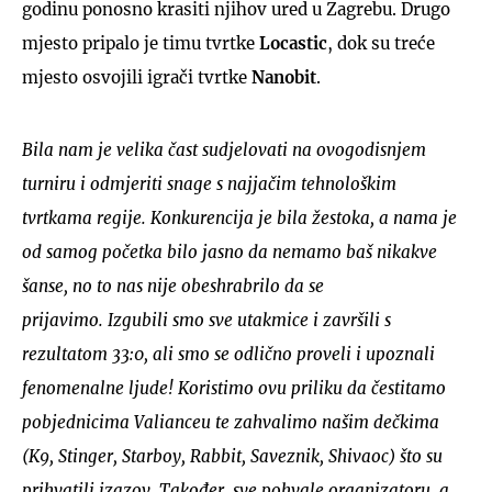
godinu ponosno krasiti njihov ured u Zagrebu. Drugo
mjesto pripalo je timu tvrtke
Locastic
, dok su treće
mjesto osvojili igrači tvrtke
Nanobit
.
Bila nam je velika čast sudjelovati na ovogodisnjem
turniru i odmjeriti snage s najjačim tehnološkim
tvrtkama regije. Konkurencija je bila žestoka, a nama je
od samog početka bilo jasno da nemamo baš nikakve
šanse, no to nas nije obeshrabrilo da se
prijavimo. Izgubili smo sve utakmice i završili s
rezultatom 33:0, ali smo se odlično proveli i upoznali
fenomenalne ljude! Koristimo ovu priliku da čestitamo
pobjednicima Valianceu te zahvalimo našim dečkima
(K9, Stinger, Starboy, Rabbit, Saveznik, Shivaoc) što su
prihvatili izazov. Također, sve pohvale organizatoru, a