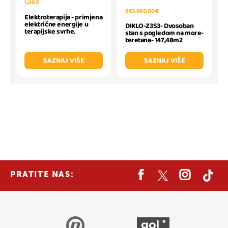
1,00 €
663.660,00 €
Elektroterapija - primjena
električne energije u
DIKLO-Z3S3- Dvosoban
terapijske svrhe.
stan s pogledom na more-
teretana- 147,48m2
SAZNAJ VIŠE
SAZNAJ VIŠE
PRATITE NAS: