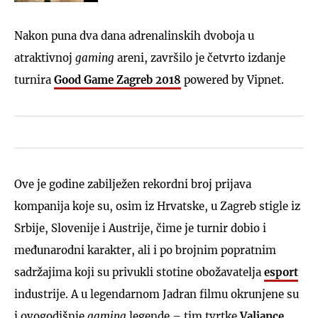
Nakon puna dva dana adrenalinskih dvoboja u
atraktivnoj
gaming
areni, završilo je četvrto izdanje
turnira
Good Game Zagreb 2018
powered by Vipnet.
Ove je godine zabilježen rekordni broj prijava
kompanija koje su, osim iz Hrvatske, u Zagreb stigle iz
Srbije, Slovenije i Austrije, čime je turnir dobio i
međunarodni karakter, ali i po brojnim popratnim
sadržajima koji su privukli stotine obožavatelja
esport
industrije. A u legendarnom Jadran filmu okrunjene su
i ovogodišnje
gaming
legende – tim tvrtke
Valiance