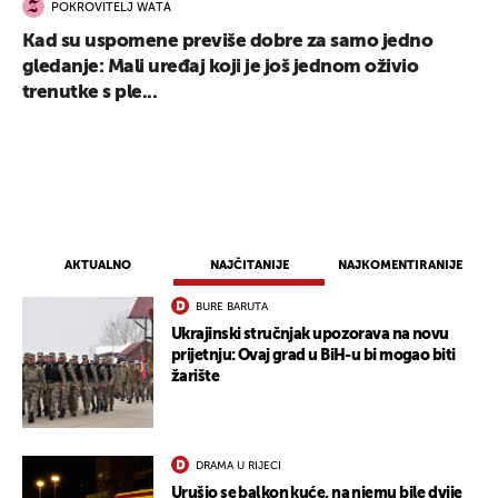
POKROVITELJ WATA
Kad su uspomene previše dobre za samo jedno
gledanje: Mali uređaj koji je još jednom oživio
trenutke s ple...
AKTUALNO
NAJČITANIJE
NAJKOMENTIRANIJE
BURE BARUTA
Ukrajinski stručnjak upozorava na novu
prijetnju: Ovaj grad u BiH-u bi mogao biti
žarište
UKLJUČITE NOTIFIKACIJE
DRAMA U RIJECI
Urušio se balkon kuće, na njemu bile dvije