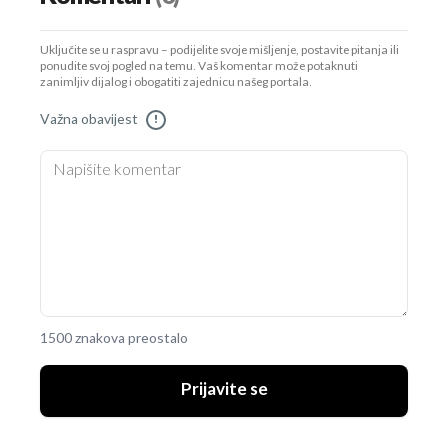
Uključite se u raspravu – podijelite svoje mišljenje, postavite pitanja ili
ponudite svoj pogled na temu. Vaš komentar može potaknuti
zanimljiv dijalog i obogatiti zajednicu našeg portala.
Važna obavijest
!
1500 znakova preostalo
Prijavite se