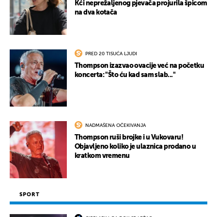
Kći neprežaljenog pjevača projurila špicom
na dva kotača
PRED 20 TISUĆA LJUDI
Thompson izazvao ovacije već na početku
koncerta: "Što ću kad sam slab..."
NADMAŠENA OČEKIVANJA
Thompson ruši brojke i u Vukovaru!
Objavljeno koliko je ulaznica prodano u
kratkom vremenu
SPORT