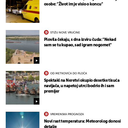
osobe: "Život im je visio o koncu"
STIŽU NOVE VRUĆINE
Plovila čekaju, s dna izviru čuda: "Nekad
sam se tu kupao, sad igram nogomet"
OD METKOVIĆA DO PLOČA
Spektakl na Neretvi okupio desetke tisuća
navijača, u napetoj utrci bodrio ih i sam
premijer
VREMENSKA PROGNOZA
Novi rast temperatura: Meteorolog donosi
detalje