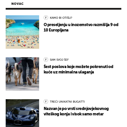
NOVAC
KAMO BI OTIŠLI?
O preseljenju u inozemstvo razmišlja 9 od
10 Europljana
SAM SVOJ ŠEF
Šest poslova koje možete pokrenuti od
kuće uz minimalna ulaganja
TREĆI UNIKATNI BUGATTI
Nazvan je po vrsti srednjovjekovnog
viteškog konja i visok samo metar