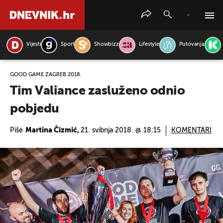
Vijesti
Sport
Showbizz
Lifestyle
Putovanja
PRETRAŽITE VIJESTI
GOOD GAME ZAGREB 2018.
Tim Valiance zasluženo odnio
pobjedu
Piše
Martina Čizmić,
21. svibnja 2018. @ 18:15
KOMENTARI