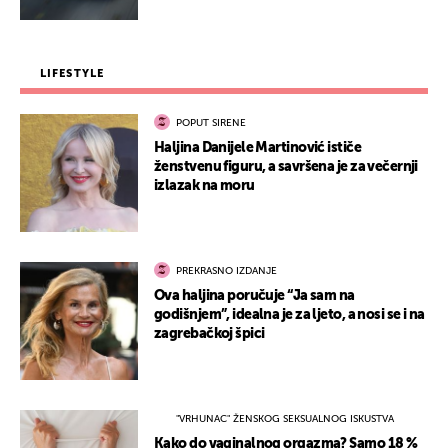
LIFESTYLE
POPUT SIRENE
Haljina Danijele Martinović ističe
ženstvenu figuru, a savršena je za večernji
izlazak na moru
PREKRASNO IZDANJE
Ova haljina poručuje “Ja sam na
godišnjem”, idealna je za ljeto, a nosi se i na
zagrebačkoj špici
"VRHUNAC" ŽENSKOG SEKSUALNOG ISKUSTVA
Kako do vaginalnog orgazma? Samo 18 %