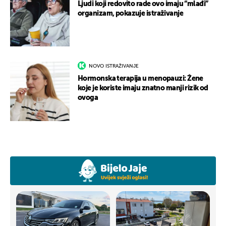
Ljudi koji redovito rade ovo imaju “mlađi”
organizam, pokazuje istraživanje
NOVO ISTRAŽIVANJE
Hormonska terapija u menopauzi: Žene
koje je koriste imaju znatno manji rizik od
ovoga