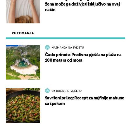
žena može ga doživjeti isključivo na ovaj
način
PUTOVANJA
NAJMANJA NA SVIJETU
Čudo prirode: Predivna pješčana plaža na
100 metara od mora
UZ RUČAK ILI VEČERU
Savršeni prilog: Recept za najfinije mahune
sa špekom