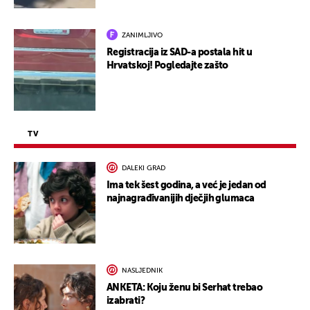
ZANIMLJIVO
Registracija iz SAD-a postala hit u
Hrvatskoj! Pogledajte zašto
TV
DALEKI GRAD
Ima tek šest godina, a već je jedan od
najnagrađivanijih dječjih glumaca
NASLJEDNIK
ANKETA: Koju ženu bi Serhat trebao
izabrati?