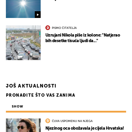
PISMO ČITATELJA
Uzrujani Nikola piše iz kolone: "Natjerao
bih desetke tisuća ljudi da..."
JOŠ AKTUALNOSTI
PRONAĐITE ŠTO VAS ZANIMA
SHOW
ČUVA USPOMENU NA NJEGA
Njezinog oca obožavala je cijela Hrvatska!