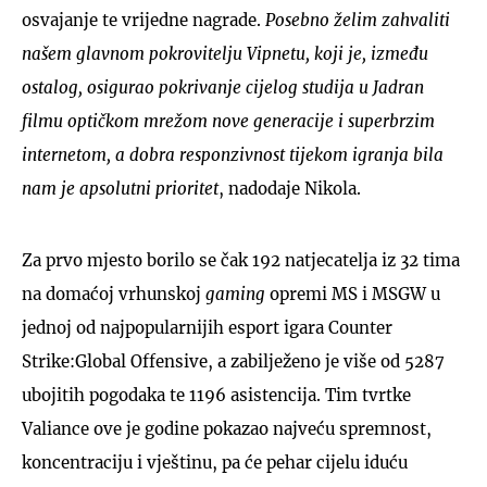
osvajanje te vrijedne nagrade.
Posebno želim zahvaliti
našem glavnom pokrovitelju Vipnetu, koji je, između
ostalog, osigurao pokrivanje cijelog studija u Jadran
filmu optičkom mrežom nove generacije i superbrzim
internetom, a dobra responzivnost tijekom igranja bila
nam je apsolutni prioritet
, nadodaje Nikola.
Za prvo mjesto borilo se čak 192 natjecatelja iz 32 tima
na domaćoj vrhunskoj
gaming
opremi MS i MSGW u
jednoj od najpopularnijih esport igara Counter
Strike:Global Offensive, a zabilježeno je više od 5287
ubojitih pogodaka te 1196 asistencija. Tim tvrtke
Valiance ove je godine pokazao najveću spremnost,
koncentraciju i vještinu, pa će pehar cijelu iduću