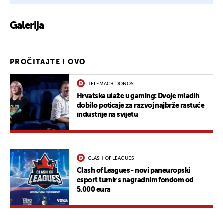
Galerija
1
PROČITAJTE I OVO
TELEMACH DONOSI
Hrvatska ulaže u gaming: Dvoje mladih
dobilo poticaje za razvoj najbrže rastuće
industrije na svijetu
CLASH OF LEAGUES
Clash of Leagues - novi paneuropski
esport turnir s nagradnim fondom od
5.000 eura