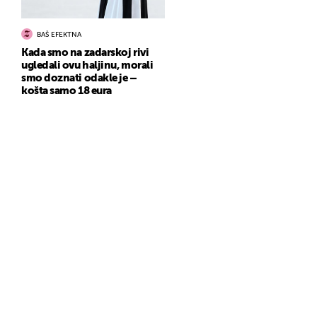
BAŠ EFEKTNA
Kada smo na zadarskoj rivi
ugledali ovu haljinu, morali
smo doznati odakle je –
košta samo 18 eura