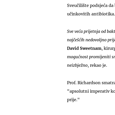
Sveučilište podsjeća da 
učinkovitih antibiotika.
Sve veća prijetnja od bakt
najčešćih nedovoljno pri
David Sweetnam
, kirur
mogućnost promijeniti smj
neizbježno
, rekao je.
Prof. Richardson smatra
"apsolutni imperativ ko
prije."