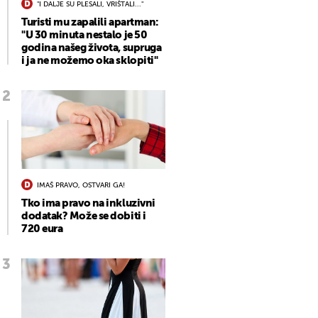
"I DALJE SU PLESALI, VRIŠTALI..."
Turisti mu zapalili apartman:
"U 30 minuta nestalo je 50
godina našeg života, supruga
i ja ne možemo oka sklopiti"
IMAŠ PRAVO, OSTVARI GA!
Tko ima pravo na inkluzivni
dodatak? Može se dobiti i
720 eura