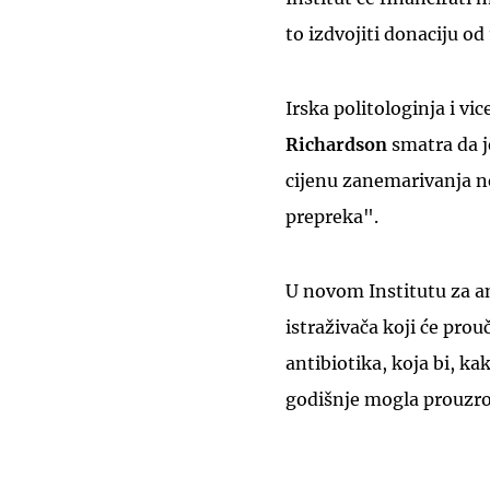
to izdvojiti donaciju od
Irska politologinja i v
Richardson
smatra da j
cijenu zanemarivanja n
prepreka".
U novom Institutu za an
istraživača koji će pro
antibiotika, koja bi, ka
godišnje mogla prouzroč