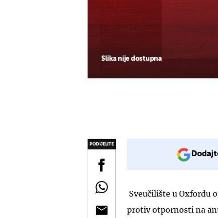
Slika nije dostupna
PODIJELITE
Dodajt
Sveučilište u Oxfordu o
protiv otpornosti na ant