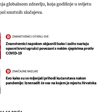
nja globalnom zdravlju, koja godišnje u svijetu
 pol smrtnih slučajeva.
ZNANSTVENICI OTKRILI SVE
Znanstvenici napokon objasnili kako i zašto nastaju
opasni krvni ugrušci povezani s nekim cjepivima protiv
COVID-19
ZNAČAJNE RAZLIKE
Evo kako su se mijenjali prihodi kućanstava nakon
pandemije: Iznenadit će vas na kojem je mjestu Hrvatska