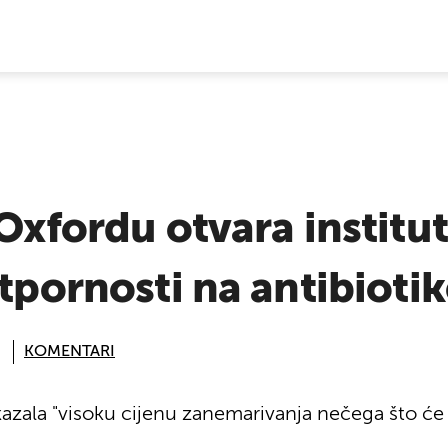
E VIJESTI
 Oxfordu otvara institut
otpornosti na antibioti
KOMENTARI
ala "visoku cijenu zanemarivanja nečega što će