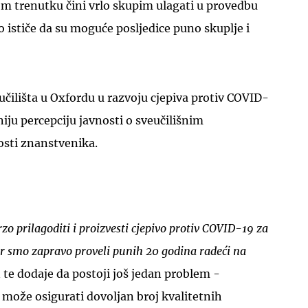
m trenutku čini vrlo skupim ulagati u provedbu
o ističe da su moguće posljedice puno skuplje i
učilišta u Oxfordu u razvoju cjepiva protiv COVID-
iju percepciju javnosti o sveučilišnim
nosti znanstvenika.
zo prilagoditi i proizvesti cjepivo protiv COVID-19 za
r smo zapravo proveli punih 20 godina radeći na
 te dodaje da postoji još jedan problem -
 može osigurati dovoljan broj kvalitetnih