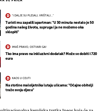
IMA SE PRIČA
"I DALJE SU PLESALI, VRIŠTALI..."
Turisti mu zapalili apartman: "U 30 minuta nestalo je 50
godina našeg života, supruga i ja ne možemo oka
sklopiti"
IMAŠ PRAVO, OSTVARI GA!
Tko ima pravo na inkluzivni dodatak? Može se dobiti i 720
eura
KAOS U CEUTI
Na stotine maloljetnika lutaju ulicama: "Očajne obitelji
traže svoju djecu"
 multinacionalna kemijska tvrtka Ineos koja će za