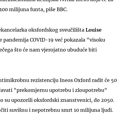
 100 milijuna funta, piše BBC.
icekancelarka oksfordskog sveučilišta
Louise
e pandemija COVID-19 već pokazala "visoku
ečega što će nam vjerojatno ubuduće biti
UKLJUČITE NOTIFIKACIJE
timikrobnu rezistenciju Ineos Oxford radit će 50
učavati "prekomjernu upotrebu i zloupotrebu"
ko su upozorili oksfordski znanstvenici, do 2050.
iti suvišnu i nepotrebnu smrt 10 milijuna ljudi.