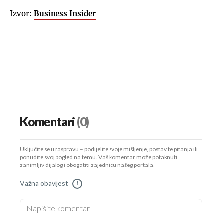
Izvor:
Business Insider
Komentari
(0)
Uključite se u raspravu – podijelite svoje mišljenje, postavite pitanja ili
ponudite svoj pogled na temu. Vaš komentar može potaknuti
zanimljiv dijalog i obogatiti zajednicu našeg portala.
Važna obavijest
!