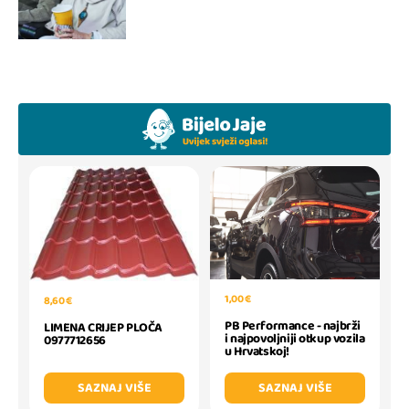
1,00 €
8,60 €
PB Performance - najbrži
LIMENA CRIJEP PLOČA
i najpovoljniji otkup vozila
0977712656
u Hrvatskoj!
SAZNAJ VIŠE
SAZNAJ VIŠE