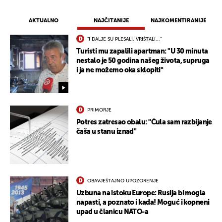
AKTUALNO
NAJČITANIJE
NAJKOMENTIRANIJE
"I DALJE SU PLESALI, VRIŠTALI..."
Turisti mu zapalili apartman: "U 30 minuta
nestalo je 50 godina našeg života, supruga
i ja ne možemo oka sklopiti"
PRIMORJE
Potres zatresao obalu: "Čula sam razbijanje
čaša u stanu iznad"
OBAVJEŠTAJNO UPOZORENJE
Uzbuna na istoku Europe: Rusija bi mogla
napasti, a poznato i kada! Moguć i kopneni
upad u članicu NATO-a