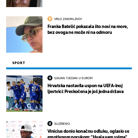
VRLO ZANIMLJIVO!
Franka Batelić pokazala što nosi na more,
bez ovoga ne može ni na odmoru
SPORT
SJAJAN TJEDAN U EUROPI
Hrvatska nastavila uspon na UEFA-inoj
ljestvici: Preskočena je još jedna država
SLUŽBENO
Vinicius donio konačnu odluku, oglasio se
emotivnom porukom: "Hvala vam svima"