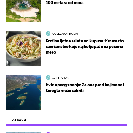
100 metara od mora
OBVEZNO PROBATI!
Prefina ljetna salata od kupusa: Kremasto
savršenstvo koje najbolje paše uz pečeno
meso
15 PITANJA
Kviz općeg znanja: Za one pred kojima se i
Google može sakriti
ZABAVA