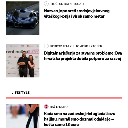
TREĆI UNIKATNI BUGATTI
Nazvan je po vrsti srednjovjekovnog
viteškog konja i visok samo metar
POKROVITELJ PHILIP MORRIS ZAGREB
Digitalna rješenja za stvarne probleme: Dva
hrvatska projekta dobila potporu za razvoj
LIFESTYLE
BAŠ EFEKTNA
Kada smo na zadarskoj rivi ugledali ovu
haljinu, morali smo doznati odakle je –
košta samo 18 eura