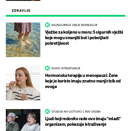
ZDRAVLJE
NAJSIGURNIJI OBLIK REKREACIJE
Vježbe za koljeno u moru: 5 sigurnih vježbi
koje mogu smanjiti bol i poboljšati
pokretljivost
NOVO ISTRAŽIVANJE
Hormonska terapija u menopauzi: Žene
koje je koriste imaju znatno manji rizik od
ovoga
STUDIJA NA GOTOVO 1.900 OSOBA
Ljudi koji redovito rade ovo imaju “mlađi”
organizam, pokazuje istraživanje