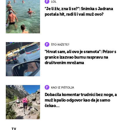
LOL
"Je li živ, zna li se?": Snimka s Jadrana
postala hit, radi li i vaš muž ovo?
ŠTO KAŽETE?
"Hrvat sam, ali ovo je sramota": Prizor s
granice izazvao burnu raspravu na
društvenim mrežama
KAO IZ PIŠTOLJA
Dobacila komentar trudnici bez noge, a
muž ispalio odgovor kao da je samo
čekao…
TV