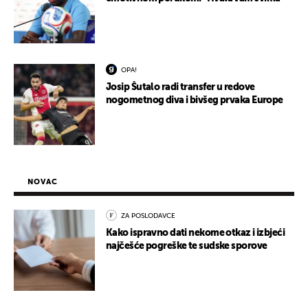
OPA!
Josip Šutalo radi transfer u redove
nogometnog diva i bivšeg prvaka Europe
NOVAC
ZA POSLODAVCE
Kako ispravno dati nekome otkaz i izbjeći
najčešće pogreške te sudske sporove