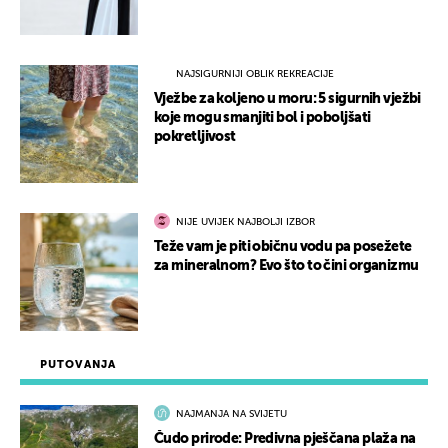
NAJSIGURNIJI OBLIK REKREACIJE
Vježbe za koljeno u moru: 5 sigurnih vježbi
koje mogu smanjiti bol i poboljšati
pokretljivost
NIJE UVIJEK NAJBOLJI IZBOR
Teže vam je piti običnu vodu pa posežete
za mineralnom? Evo što to čini organizmu
PUTOVANJA
NAJMANJA NA SVIJETU
Čudo prirode: Predivna pješčana plaža na