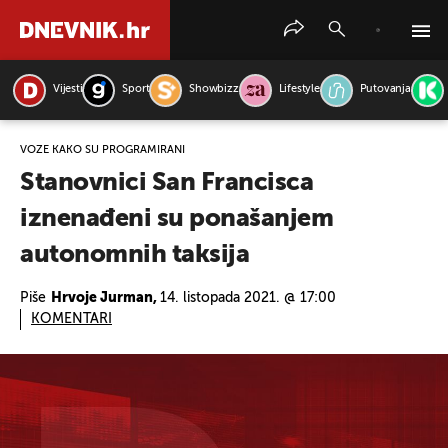
Vijesti
Sport
Showbizz
Lifestyle
Putovanja
PRETRAŽITE VIJESTI
VOZE KAKO SU PROGRAMIRANI
Stanovnici San Francisca
iznenađeni su ponašanjem
autonomnih taksija
Piše
Hrvoje Jurman,
14. listopada 2021. @ 17:00
KOMENTARI