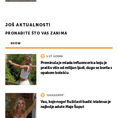
JOŠ AKTUALNOSTI
PRONAĐITE ŠTO VAS ZANIMA
SHOW
U 27. GODINI
Preminula je mlada influencerica koju je
pratilo više od milijun ljudi, dugo se borila s
opakom bolešću
"UUUUUUFFFF"
Vau, koje noge! Ružičasti badić istaknuo je
najbolje adute Maje Šuput