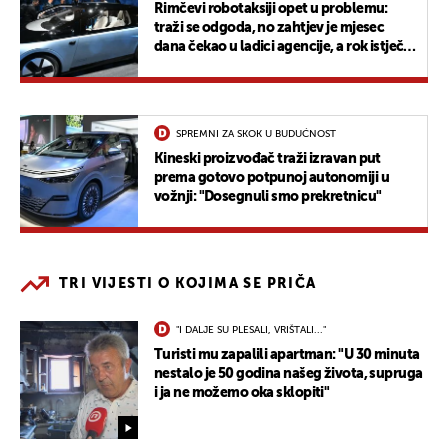
Rimčevi robotaksiji opet u problemu:
traži se odgoda, no zahtjev je mjesec
dana čekao u ladici agencije, a rok istječe
za tjedan dana
SPREMNI ZA SKOK U BUDUĆNOST
Kineski proizvođač traži izravan put
prema gotovo potpunoj autonomiji u
vožnji: "Dosegnuli smo prekretnicu"
TRI VIJESTI O KOJIMA SE PRIČA
"I DALJE SU PLESALI, VRIŠTALI..."
Turisti mu zapalili apartman: "U 30 minuta
nestalo je 50 godina našeg života, supruga
i ja ne možemo oka sklopiti"