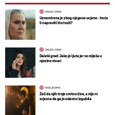
DALEKI GRAD
Uznemirena je zbog njegove ucjene - hoće
li napraviti što traži?
DALEKI GRAD
Daleki grad: Jako je ljuta jer se miješa u
njezine stvari
NASLJEDNIK
Želi da njih troje sretno žive, a nije ni
svjesna da ga je odavno izgubila