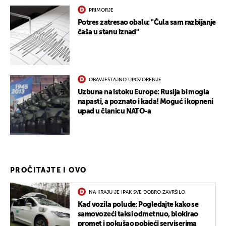
PRIMORJE
Potres zatresao obalu: "Čula sam razbijanje
čaša u stanu iznad"
OBAVJEŠTAJNO UPOZORENJE
Uzbuna na istoku Europe: Rusija bi mogla
napasti, a poznato i kada! Moguć i kopneni
upad u članicu NATO-a
PROČITAJTE I OVO
NA KRAJU JE IPAK SVE DOBRO ZAVRŠILO
Kad vozila polude: Pogledajte kako se
samovozeći taksi odmetnuo, blokirao
promet i pokušao pobjeći serviserima