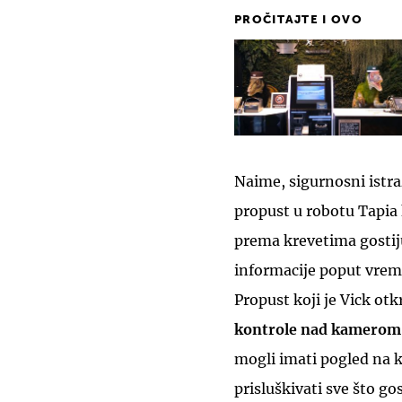
PROČITAJTE I OVO
Naime, sigurnosni istr
propust u robotu Tapia 
prema krevetima gostiju
informacije poput vrem
Propust koji je Vick o
kontrole nad kamerom
mogli imati pogled na kr
prisluškivati sve što go