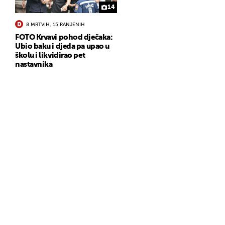
14
8 MRTVIH, 15 RANJENIH
FOTO Krvavi pohod dječaka:
Ubio baku i djeda pa upao u
školu i likvidirao pet
nastavnika