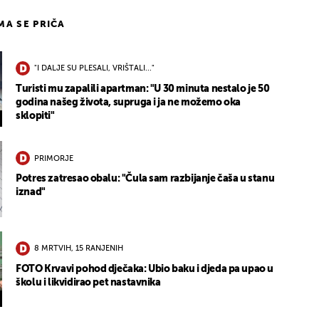
IMA SE PRIČA
"I DALJE SU PLESALI, VRIŠTALI..."
Turisti mu zapalili apartman: "U 30 minuta nestalo je 50
godina našeg života, supruga i ja ne možemo oka
sklopiti"
PRIMORJE
Potres zatresao obalu: "Čula sam razbijanje čaša u stanu
iznad"
8 MRTVIH, 15 RANJENIH
FOTO Krvavi pohod dječaka: Ubio baku i djeda pa upao u
školu i likvidirao pet nastavnika