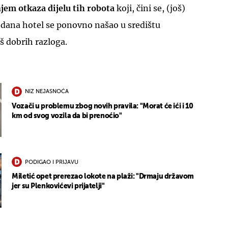
jem otkaza dijelu tih robota
koji, čini se, (još)
h dana hotel se ponovno našao u središtu
aš dobrih razloga.
NIZ NEJASNOĆA
Vozači u problemu zbog novih pravila: "Morat će ići i 10
km od svog vozila da bi prenoćio"
PODIGAO I PRIJAVU
Miletić opet prerezao lokote na plaži: "Drmaju državom
jer su Plenkovićevi prijatelji"