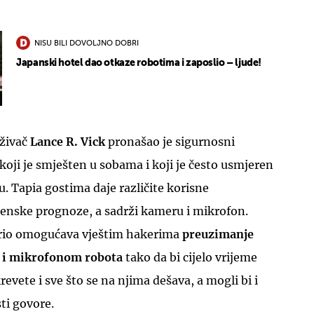
NISU BILI DOVOLJNO DOBRI
Japanski hotel dao otkaze robotima i zaposlio – ljude!
UKLJUČITE NOTIFIKACIJE
aživač
Lance R. Vick
pronašao je sigurnosni
koji je smješten u sobama i koji je često usmjeren
. Tapia gostima daje različite korisne
enske prognoze, a sadrži kameru i mikrofon.
tkrio omogućava vještim hakerima
preuzimanje
 i mikrofonom robota
tako da bi cijelo vrijeme
evete i sve što se na njima dešava, a mogli bi i
sti govore.