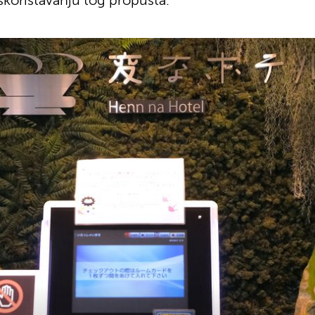
skorištavanju tog propusta.