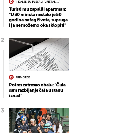
"I DALJE SU PLESALI, VRIŠTALI..."
Turisti mu zapalili apartman:
"U 30 minuta nestalo je 50
godina našeg života, supruga
i ja ne možemo oka sklopiti"
PRIMORJE
Potres zatresao obalu: "Čula
sam razbijanje čaša u stanu
iznad"