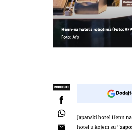
Henn-na hotel s robotima (Foto: AFP
Foto: Afp
PODIJELITE
Dodajt
Japanski hotel Henn na 
hotel u kojem su
"zapos