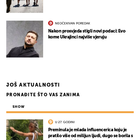
NEOČEKIVAN POREDAK
Nakon prosvjeda stigli novi podaci: Evo
kome Ukrajinci najviše vjeruju
JOŠ AKTUALNOSTI
PRONAĐITE ŠTO VAS ZANIMA
SHOW
U 27. GODINI
Preminula je mlada influencerica koju je
pratilo više od milijun ljudi, dugo se borila s