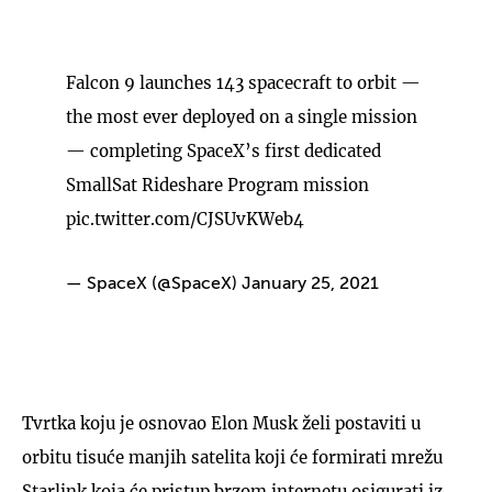
Falcon 9 launches 143 spacecraft to orbit —
the most ever deployed on a single mission
— completing SpaceX’s first dedicated
SmallSat Rideshare Program mission
pic.twitter.com/CJSUvKWeb4
— SpaceX (@SpaceX)
January 25, 2021
Tvrtka koju je osnovao Elon Musk želi postaviti u
orbitu tisuće manjih satelita koji će formirati mrežu
Starlink koja će pristup brzom internetu osigurati iz