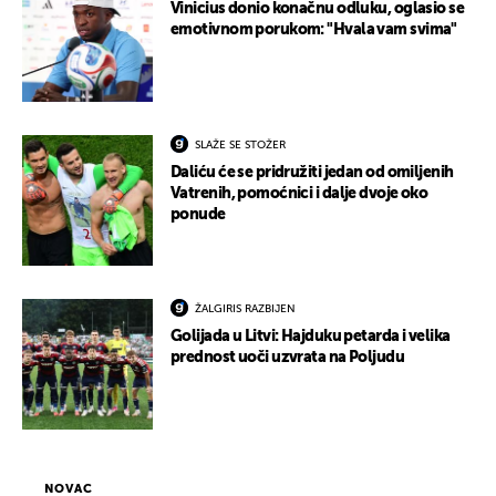
Vinicius donio konačnu odluku, oglasio se
emotivnom porukom: "Hvala vam svima"
SLAŽE SE STOŽER
Daliću će se pridružiti jedan od omiljenih
Vatrenih, pomoćnici i dalje dvoje oko
ponude
ŽALGIRIS RAZBIJEN
Golijada u Litvi: Hajduku petarda i velika
prednost uoči uzvrata na Poljudu
NOVAC