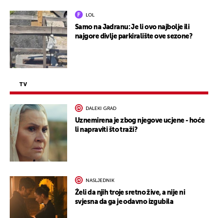
LOL
Samo na Jadranu: Je li ovo najbolje ili
najgore divlje parkiralište ove sezone?
TV
DALEKI GRAD
Uznemirena je zbog njegove ucjene - hoće
li napraviti što traži?
NASLJEDNIK
Želi da njih troje sretno žive, a nije ni
svjesna da ga je odavno izgubila