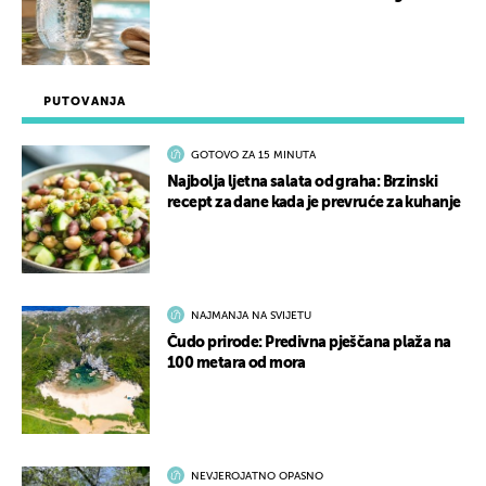
PUTOVANJA
GOTOVO ZA 15 MINUTA
Najbolja ljetna salata od graha: Brzinski
recept za dane kada je prevruće za kuhanje
NAJMANJA NA SVIJETU
Čudo prirode: Predivna pješčana plaža na
100 metara od mora
NEVJEROJATNO OPASNO