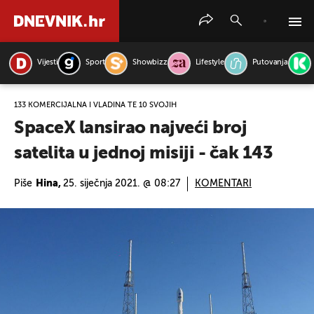
Vijesti
Sport
Showbizz
Lifestyle
Putovanja
PRETRAŽITE VIJESTI
133 KOMERCIJALNA I VLADINA TE 10 SVOJIH
SpaceX lansirao najveći broj
satelita u jednoj misiji - čak 143
Piše
Hina,
25. siječnja 2021. @ 08:27
KOMENTARI