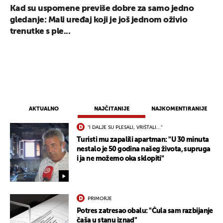
Kad su uspomene previše dobre za samo jedno
gledanje: Mali uređaj koji je još jednom oživio
trenutke s ple...
AKTUALNO
NAJČITANIJE
NAJKOMENTIRANIJE
"I DALJE SU PLESALI, VRIŠTALI..."
Turisti mu zapalili apartman: "U 30 minuta
nestalo je 50 godina našeg života, supruga
i ja ne možemo oka sklopiti"
PRIMORJE
Potres zatresao obalu: "Čula sam razbijanje
čaša u stanu iznad"