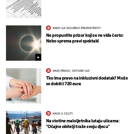
KAKO GA SIGURNO PROMATRATI?
Ne propustite prizor koji se ne viđa često:
Nebo sprema pravi spektakl
IMAŠ PRAVO, OSTVARI GA!
Tko ima pravo na inkluzivni dodatak? Može
se dobiti i 720 eura
UKLJUČITE NOTIFIKACIJE
KAOS U CEUTI
Na stotine maloljetnika lutaju ulicama:
"Očajne obitelji traže svoju djecu"