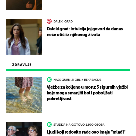
DALEKI GRAD
Daleki grad: Intuicija joj govori da danas
neće otići iz njihovog života
ZDRAVLJE
NAJSIGURNIJI OBLIK REKREACIJE
Vježbe za koljeno u moru: 5 sigurnih vježbi
koje mogu smanjiti bol i poboljšati
pokretljivost
STUDIJA NA GOTOVO 1.900 OSOBA
Ljudi koji redovito rade ovo imaju “mlađi”