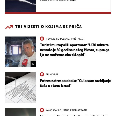
TRI VIJESTI O KOJIMA SE PRIČA
"I DALJE SU PLESALI, VRIŠTALI..."
Turisti mu zapalili apartman: "U 30 minuta
nestalo je 50 godina našeg života, supruga
i ja ne možemo oka sklopiti"
PRIMORJE
Potres zatresao obalu: "Čula sam razbijanje
čaša u stanu iznad"
KAKO GA SIGURNO PROMATRATI?