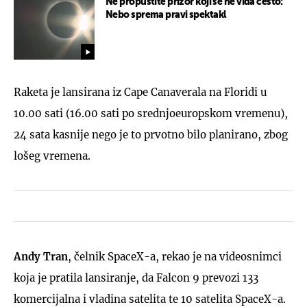
Ne propustite prizor koji se ne viđa često:
Nebo sprema pravi spektakl
Raketa je lansirana iz Cape Canaverala na Floridi u
10.00 sati (16.00 sati po srednjoeuropskom vremenu),
24 sata kasnije nego je to prvotno bilo planirano, zbog
lošeg vremena.
Andy Tran
, čelnik SpaceX-a, rekao je na videosnimci
koja je pratila lansiranje, da Falcon 9 prevozi 133
komercijalna i vladina satelita te 10 satelita SpaceX-a.