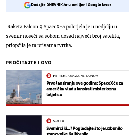
Dodajte DNEVNIK.hr u omiljeni Google izvor
Raketa Falcon 9 SpaceX-a poletjela je u nedjelju u
svemir noseći sa sobom dosad najveći broj satelita,
priopćila je ta privatna tvrtka.
PROČITAJTE I OVO
PRIPREME OBAVIJENE TAJNOM
Prvo lansiranje ove godine: SpaceX će za
američku vladu lansirati misterioznu
letjelicu
SPACEX
Svemirci ili...? Pogledajte što je uzbunilo
stanovnike Kalifornije