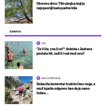
Otrovno drvo: Tihi ubojica koji je
najopasniji kada padne kiša
ZABAVA
LOL
"Je li živ, zna li se?": Snimka s Jadrana
postala hit, radi li i vaš muž ovo?
KAO IZ PIŠTOLJA
Dobacila komentar trudnici bez noge, a
muž ispalio odgovor kao da je samo
čekao…