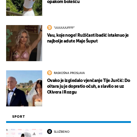
opakom bolešću
"UUUUUUFFFF"
Vau, koje noge! Ružičasti badić istaknuo je
najbolje adute Maje Šuput
RASKOŠNA PROSLAVA
Ovako je izgledalo vjenčanje Tije Jurčić: Do
oltara ju je dopratio očuh, a slavilo se uz
Olivera i Rozgu
SPORT
SLUŽBENO