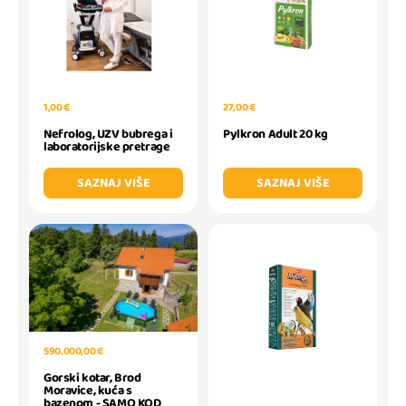
1,00 €
27,00 €
Nefrolog, UZV bubrega i
Pylkron Adult 20 kg
laboratorijske pretrage
SAZNAJ VIŠE
SAZNAJ VIŠE
590.000,00 €
Gorski kotar, Brod
Moravice, kuća s
bazenom - SAMO KOD