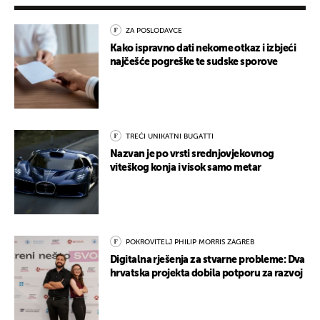
ZA POSLODAVCE
Kako ispravno dati nekome otkaz i izbjeći
najčešće pogreške te sudske sporove
TREĆI UNIKATNI BUGATTI
Nazvan je po vrsti srednjovjekovnog
viteškog konja i visok samo metar
POKROVITELJ PHILIP MORRIS ZAGREB
Digitalna rješenja za stvarne probleme: Dva
hrvatska projekta dobila potporu za razvoj