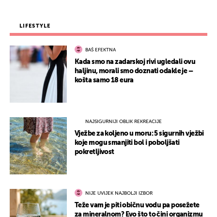
LIFESTYLE
BAŠ EFEKTNA
Kada smo na zadarskoj rivi ugledali ovu
haljinu, morali smo doznati odakle je –
košta samo 18 eura
NAJSIGURNIJI OBLIK REKREACIJE
Vježbe za koljeno u moru: 5 sigurnih vježbi
koje mogu smanjiti bol i poboljšati
pokretljivost
NIJE UVIJEK NAJBOLJI IZBOR
Teže vam je piti običnu vodu pa posežete
za mineralnom? Evo što to čini organizmu