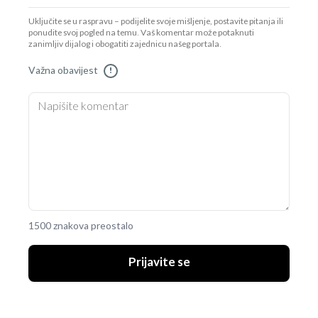
Uključite se u raspravu – podijelite svoje mišljenje, postavite pitanja ili
ponudite svoj pogled na temu. Vaš komentar može potaknuti
zanimljiv dijalog i obogatiti zajednicu našeg portala.
Važna obavijest
!
1500 znakova preostalo
Prijavite se