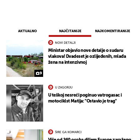
AKTUALNO
NAJČITANIJE
NAJKOMENTIRANIJE
NOVI DETALJI
Ministar objavio nove detalje o sudaru
vlakova! Dvadeset je ozlijeđenih, mlađa
žena na intenzivnoj
9
U ZAGORJU
UKLJUČITE NOTIFIKACIJE
U teškoj nesreći poginuo vatrogasac i
motociklst Matija: "Ostavio je trag"
ŠIRE GA KOMARCI