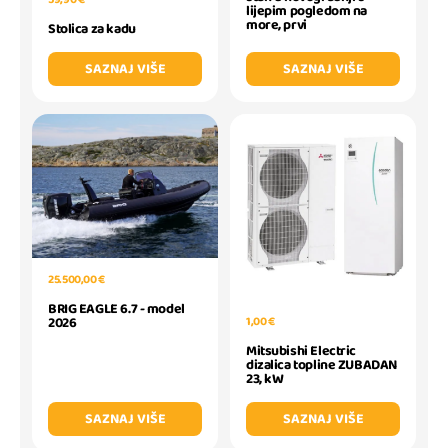
lijepim pogledom na
more, prvi
Stolica za kadu
SAZNAJ VIŠE
SAZNAJ VIŠE
25.500,00 €
BRIG EAGLE 6.7 - model
1,00 €
2026
Mitsubishi Electric
dizalica topline ZUBADAN
23, kW
SAZNAJ VIŠE
SAZNAJ VIŠE