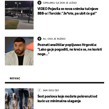
CIPELARILI GA DOK JE LEŽAO
VIDEO Pojavila se nova snimka tučnjave
BBB-a i Torcide: "Je*ote, pa ubit će ga!"
AU, OVO JE RUŽNO
Poznati analitičar popljuvao Hrgovića:
"Lako ga je pogoditi, ne kreće se, ne koristi
noge..."
NOVAC
SAM SVOJ ŠEF
Šest poslova koje možete pokrenuti od
kuće uz minimalna ulaganja