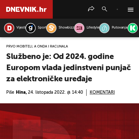
Vijesti
Sport
Showbizz
Lifestyle
Putovanja
PRETRAŽITE VIJESTI
PRVO MOBITELI, A ONDA I RAČUNALA
Službeno je: Od 2024. godine
Europom vlada jedinstveni punjač
za elektroničke uređaje
Piše
Hina,
24. listopada 2022. @ 14:40
KOMENTARI