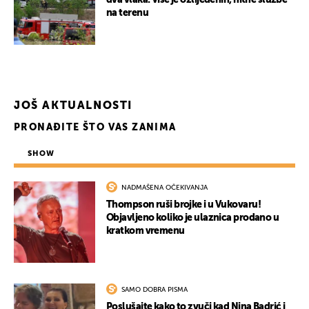
dva vlaka: Više je ozlijeđenih, hitne službe
na terenu
JOŠ AKTUALNOSTI
PRONAĐITE ŠTO VAS ZANIMA
SHOW
NADMAŠENA OČEKIVANJA
Thompson ruši brojke i u Vukovaru!
Objavljeno koliko je ulaznica prodano u
kratkom vremenu
SAMO DOBRA PISMA
Poslušajte kako to zvuči kad Nina Badrić i