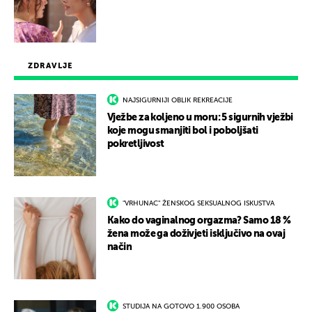
ZDRAVLJE
NAJSIGURNIJI OBLIK REKREACIJE
Vježbe za koljeno u moru: 5 sigurnih vježbi
koje mogu smanjiti bol i poboljšati
pokretljivost
"VRHUNAC" ŽENSKOG SEKSUALNOG ISKUSTVA
Kako do vaginalnog orgazma? Samo 18 %
žena može ga doživjeti isključivo na ovaj
način
STUDIJA NA GOTOVO 1.900 OSOBA