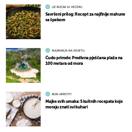
UZ RUČAK ILI VEČERU
Savršeni prilog: Recept za najfinije mahune
sa špekom
NAJMANJA NA SVIJETU
Čudo prirode: Predivna pješčana plaža na
100 metara od mora
BON APPETIT!
Majke svih umaka: 5 kultnih recepata koje
moraju znati svi kuhari