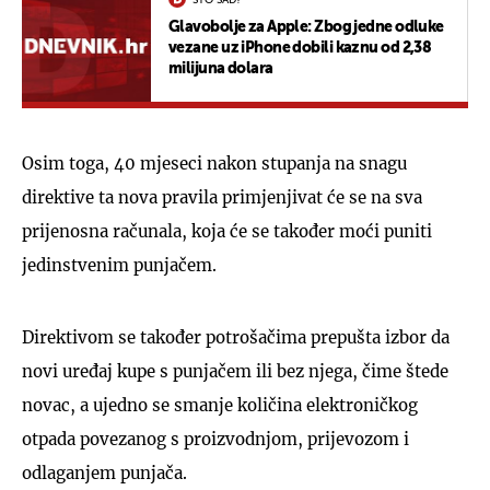
Glavobolje za Apple: Zbog jedne odluke
vezane uz iPhone dobili kaznu od 2,38
milijuna dolara
Osim toga, 40 mjeseci nakon stupanja na snagu
direktive ta nova pravila primjenjivat će se na sva
prijenosna računala, koja će se također moći puniti
jedinstvenim punjačem.
Direktivom se također potrošačima prepušta izbor da
novi uređaj kupe s punjačem ili bez njega, čime štede
novac, a ujedno se smanje količina elektroničkog
otpada povezanog s proizvodnjom, prijevozom i
odlaganjem punjača.