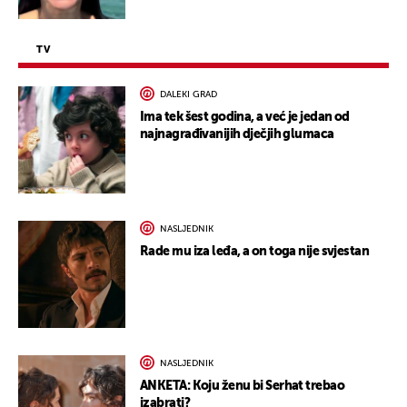
TV
DALEKI GRAD
Ima tek šest godina, a već je jedan od
najnagrađivanijih dječjih glumaca
NASLJEDNIK
Rade mu iza leđa, a on toga nije svjestan
NASLJEDNIK
ANKETA: Koju ženu bi Serhat trebao
izabrati?