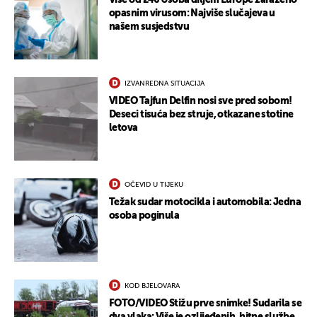
Više od 240 osoba diljem Europe zaraženo
opasnim virusom: Najviše slučajeva u
našem susjedstvu
IZVANREDNA SITUACIJA
VIDEO Tajfun Delfin nosi sve pred sobom!
Deseci tisuća bez struje, otkazane stotine
letova
OČEVID U TIJEKU
Težak sudar motocikla i automobila: Jedna
osoba poginula
KOD BJELOVARA
FOTO/VIDEO Stižu prve snimke! Sudarila se