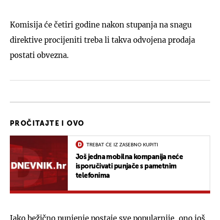
Komisija će četiri godine nakon stupanja na snagu
direktive procijeniti treba li takva odvojena prodaja
postati obvezna.
PROČITAJTE I OVO
TREBAT ĆE IZ ZASEBNO KUPITI
Još jedna mobilna kompanija neće
isporučivati punjače s pametnim
telefonima
Iako bežično punjenje postaje sve popularnije, ono još