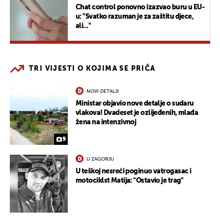
Chat control ponovno izazvao buru u EU-
u: "Svatko razuman je za zaštitu djece,
ali..."
TRI VIJESTI O KOJIMA SE PRIČA
NOVI DETALJI
Ministar objavio nove detalje o sudaru
vlakova! Dvadeset je ozlijeđenih, mlađa
žena na intenzivnoj
9
U ZAGORJU
U teškoj nesreći poginuo vatrogasac i
motociklst Matija: "Ostavio je trag"