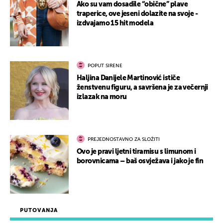
Ako su vam dosadile “obične” plave
traperice, ove jeseni dolazite na svoje -
izdvajamo 15 hit modela
POPUT SIRENE
Haljina Danijele Martinović ističe
ženstvenu figuru, a savršena je za večernji
izlazak na moru
PREJEDNOSTAVNO ZA SLOŽITI
Ovo je pravi ljetni tiramisu s limunom i
borovnicama – baš osvježava i jako je fin
PUTOVANJA