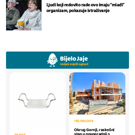
Ljudi koji redovito rade ovo imaju “mlađi”
organizam, pokazuje istraživanje
195.000,00 €
Okrug Gornji, raskošni
stan u novogradnji s
59,90 €