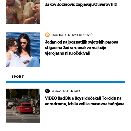
Jakov Jozinović zapjevaju Oliverov hit!
"KAO DA SU NOVAK ĐOKOVIĆ"
Jedan od najpoznatijih svjetskih parova
stigao na Jadran, ovakve reakcije
vjerojatno nisu očekivali
SPORT
POJAVILA SE SNIMKA
VIDEO Bad Blue Boysi dočekali Torcidu na
aerodromu, izbila velika masovna tučnjava