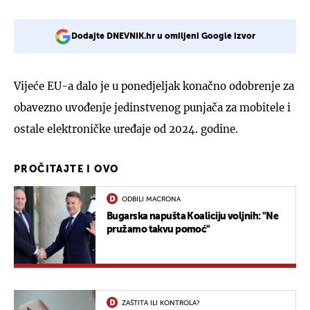
Dodajte DNEVNIK.hr u omiljeni Google izvor
Vijeće EU-a dalo je u ponedjeljak konačno odobrenje za
obavezno uvođenje jedinstvenog punjača za mobitele i
ostale elektroničke uređaje od 2024. godine.
PROČITAJTE I OVO
ODBILI MACRONA
Bugarska napušta Koaliciju voljnih: "Ne
pružamo takvu pomoć"
ZAŠTITA ILI KONTROLA?