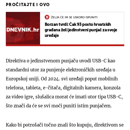
PROČITAJTE I OVO
ŽELJA ĆE IM SE USKORO ISPUNITI
Borzan tvrdi: Čak 93 posto hrvatskih
građana želi jedinstveni punjač za svoje
uređaje
Direktiva o jedinstvenom punjaču uvodi USB-C kao
standardni utor za punjenje elektroničkih uređaja u
Europskoj uniji. Od 2024. svi uređaji poput mobilnih
telefona, tableta, e-čitača, digitalnih kamera, konzola
za video igre, slušalica morat će imati utor tipa USB-C,
što znači da će se svi moći puniti istim punjačem.
Kako bi potrošači točno znali što kupuju, direktivom se