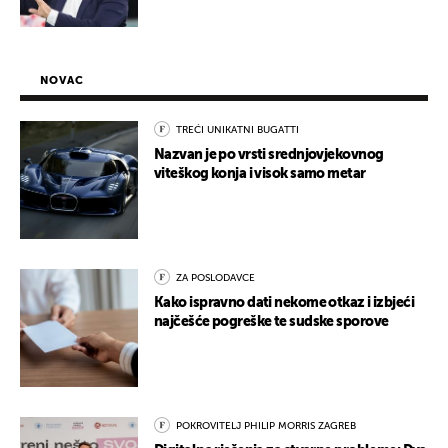
NOVAC
TREĆI UNIKATNI BUGATTI
Nazvan je po vrsti srednjovjekovnog
viteškog konja i visok samo metar
ZA POSLODAVCE
Kako ispravno dati nekome otkaz i izbjeći
najčešće pogreške te sudske sporove
POKROVITELJ PHILIP MORRIS ZAGREB