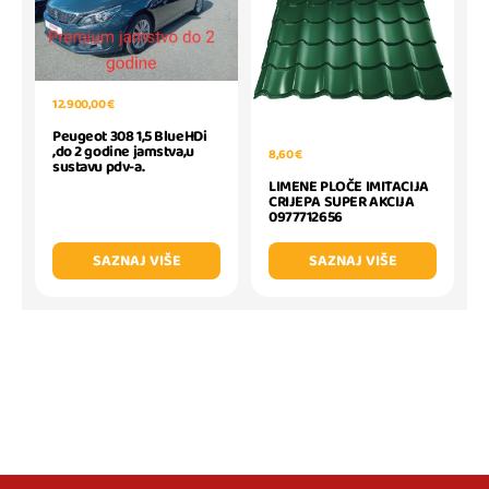
12.900,00 €
Peugeot 308 1,5 BlueHDi
,do 2 godine jamstva,u
8,60 €
sustavu pdv-a.
LIMENE PLOČE IMITACIJA
CRIJEPA SUPER AKCIJA
0977712656
SAZNAJ VIŠE
SAZNAJ VIŠE