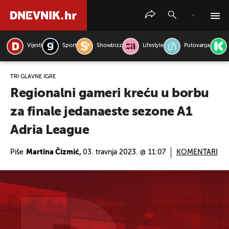
Vijesti
Sport
Showbizz
Lifestyle
Putovanja
PRETRAŽITE VIJESTI
TRI GLAVNE IGRE
Regionalni gameri kreću u borbu
za finale jedanaeste sezone A1
Adria League
Piše
Martina Čizmić,
03. travnja 2023. @ 11:07
KOMENTARI