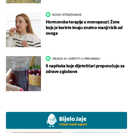
NOVO ISTRAŽIVANJE
Hormonska terapija u menopauzi: Žene
koje je koriste imaju znatno manji rizik od
ovoga
VRIJEDI IH UVRSTITI U PREHRANU
6 napitaka koje dijetetičari preporučuju za
zdrave zglobove