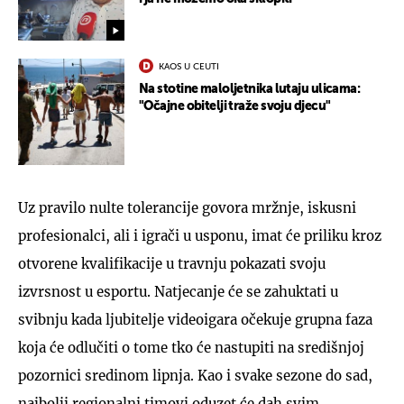
KAOS U CEUTI
Na stotine maloljetnika lutaju ulicama:
"Očajne obitelji traže svoju djecu"
Uz pravilo nulte tolerancije govora mržnje, iskusni
profesionalci, ali i igrači u usponu, imat će priliku kroz
otvorene kvalifikacije u travnju pokazati svoju
izvrsnost u esportu. Natjecanje će se zahuktati u
svibnju kada ljubitelje videoigara očekuje grupna faza
koja će odlučiti o tome tko će nastupiti na središnjoj
pozornici sredinom lipnja. Kao i svake sezone do sad,
najbolji regionalni timovi oduzet će dah svim