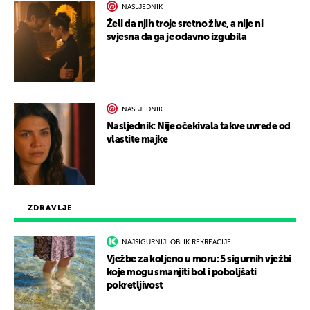
NASLJEDNIK
Želi da njih troje sretno žive, a nije ni
svjesna da ga je odavno izgubila
NASLJEDNIK
Nasljednik: Nije očekivala takve uvrede od
vlastite majke
ZDRAVLJE
NAJSIGURNIJI OBLIK REKREACIJE
Vježbe za koljeno u moru: 5 sigurnih vježbi
koje mogu smanjiti bol i poboljšati
pokretljivost