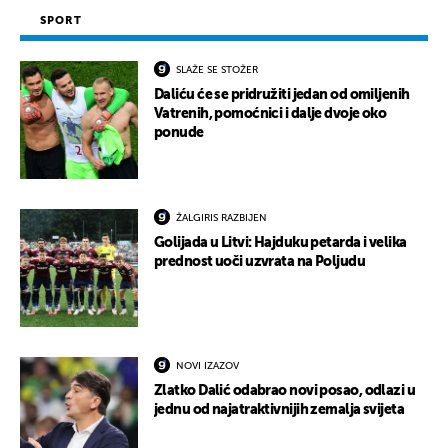
SPORT
SLAŽE SE STOŽER
Daliću će se pridružiti jedan od omiljenih
Vatrenih, pomoćnici i dalje dvoje oko
ponude
ŽALGIRIS RAZBIJEN
Golijada u Litvi: Hajduku petarda i velika
prednost uoči uzvrata na Poljudu
NOVI IZAZOV
Zlatko Dalić odabrao novi posao, odlazi u
jednu od najatraktivnijih zemalja svijeta