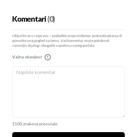
Komentari
(0)
Uključite se u raspravu – podijelite svoje mišljenje, postavite pitanja ili
ponudite svoj pogled na temu. Vaš komentar može potaknuti
zanimljiv dijalog i obogatiti zajednicu našeg portala.
Važna obavijest
!
1500 znakova preostalo