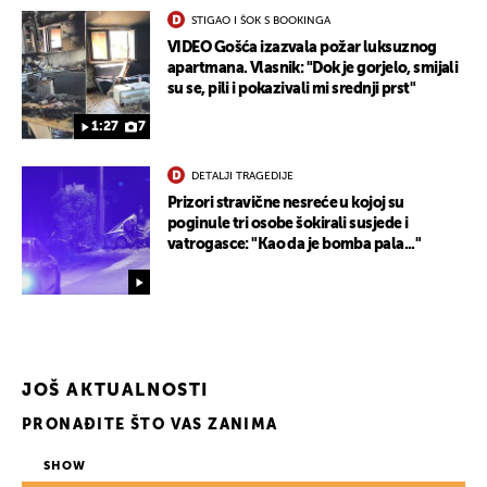
STIGAO I ŠOK S BOOKINGA
VIDEO Gošća izazvala požar luksuznog
apartmana. Vlasnik: "Dok je gorjelo, smijali
su se, pili i pokazivali mi srednji prst"
1:27
7
DETALJI TRAGEDIJE
Prizori stravične nesreće u kojoj su
UKLJUČITE NOTIFIKACIJE
poginule tri osobe šokirali susjede i
vatrogasce: "Kao da je bomba pala..."
JOŠ AKTUALNOSTI
PRONAĐITE ŠTO VAS ZANIMA
SHOW