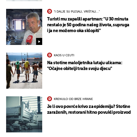
"I DALJE SU PLESALI, VRIŠTALI..."
Turisti mu zapalili apartman: "U 30 minuta
nestalo je 50 godina našeg života, supruga
i ja ne možemo oka sklopiti"
KAOS U CEUTI
Na stotine maloljetnika lutaju ulicama:
"Očajne obitelji traže svoju djecu"
KRENULO OD BRZE HRANE
Je li ovo povrće krivo za epidemiju? Stotine
zaraženih, restorani hitno povukli proizvod