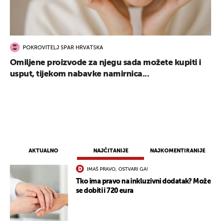
POKROVITELJ SPAR HRVATSKA
Omiljene proizvode za njegu sada možete kupiti i
usput, tijekom nabavke namirnica...
AKTUALNO
NAJČITANIJE
NAJKOMENTIRANIJE
IMAŠ PRAVO, OSTVARI GA!
Tko ima pravo na inkluzivni dodatak? Može
se dobiti i 720 eura