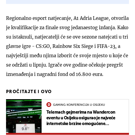
Regionalno esport natjecanje, A1 Adria League, otvorila
je kvalifikacije za finale svog jedanaestog izdanja. Kako
su istaknuli, natjecatelji će se ove sezone natejcati u tri
glavne igre - CS:GO, Rainbow Six Siege i FIFA-23, a
najvještiji među njima izborit će svoje mjesto u koje će
se održati u lipnju. Igrače ove godine očekuje pregršt
iznenađenja i nagradni fond od 16.800 eura.
PROČITAJTE I OVO
GAMING KONFERENCIJA U OSIJEKU
Telemach gejmerima na Wandercon
eventu u Osijeku osigurao je najveće
internetske brzine omogućene
korisnicima u Hrvatskoj