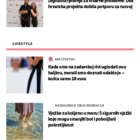
Digitalna rješenja za stvarne probleme: Dva
hrvatska projekta dobila potporu za razvoj
LIFESTYLE
BAŠ EFEKTNA
Kada smo na zadarskoj rivi ugledali ovu
haljinu, morali smo doznati odakle je –
košta samo 18 eura
NAJSIGURNIJI OBLIK REKREACIJE
Vježbe za koljeno u moru: 5 sigurnih vježbi
koje mogu smanjiti bol i poboljšati
pokretljivost