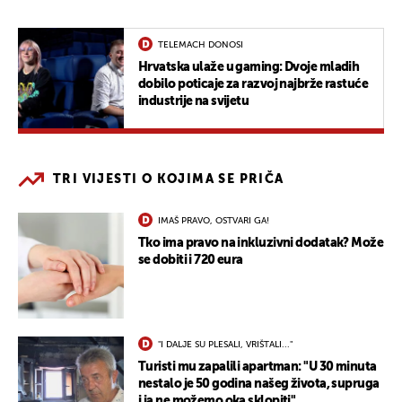
TELEMACH DONOSI
Hrvatska ulaže u gaming: Dvoje mladih
dobilo poticaje za razvoj najbrže rastuće
industrije na svijetu
TRI VIJESTI O KOJIMA SE PRIČA
IMAŠ PRAVO, OSTVARI GA!
Tko ima pravo na inkluzivni dodatak? Može
se dobiti i 720 eura
"I DALJE SU PLESALI, VRIŠTALI..."
Turisti mu zapalili apartman: "U 30 minuta
nestalo je 50 godina našeg života, supruga
i ja ne možemo oka sklopiti"