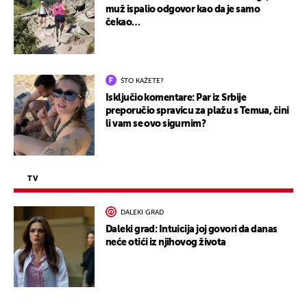
muž ispalio odgovor kao da je samo
čekao…
ŠTO KAŽETE?
Isključio komentare: Par iz Srbije
preporučio spravicu za plažu s Temua, čini
li vam se ovo sigurnim?
TV
DALEKI GRAD
Daleki grad: Intuicija joj govori da danas
neće otići iz njihovog života