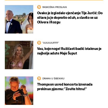
RASKOŠNA PROSLAVA
Ovako je izgledalo vjenčanje Tije Jurčić: Do
oltara ju je dopratio očuh, a slavilo se uz
Olivera i Rozgu
"UUUUUUFFFF"
Vau, koje noge! Ružičasti badić istaknuo je
najbolje adute Maje Šuput
DRAMA U ŠIBENIKU
Thompson usred koncerta iznenada
prekinuo pjesmu: "Zovite hitnu!"