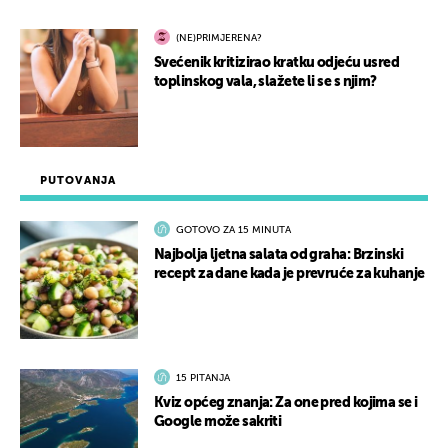
(NE)PRIMJERENA?
Svećenik kritizirao kratku odjeću usred
toplinskog vala, slažete li se s njim?
PUTOVANJA
GOTOVO ZA 15 MINUTA
Najbolja ljetna salata od graha: Brzinski
recept za dane kada je prevruće za kuhanje
15 PITANJA
Kviz općeg znanja: Za one pred kojima se i
Google može sakriti