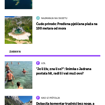
NAJMANJA NA SVIJETU
Čudo prirode: Predivna pješčana plaža na
100 metara od mora
ZABAVA
LOL
"Je li živ, zna li se?": Snimka s Jadrana
postala hit, radi li i vaš muž ovo?
KAO IZ PIŠTOLJA
Dobacila komentar trudnici bez noge, a