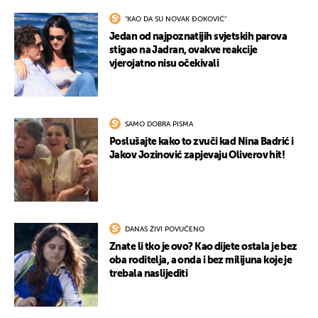
"KAO DA SU NOVAK ĐOKOVIĆ"
Jedan od najpoznatijih svjetskih parova
stigao na Jadran, ovakve reakcije
vjerojatno nisu očekivali
SAMO DOBRA PISMA
Poslušajte kako to zvuči kad Nina Badrić i
Jakov Jozinović zapjevaju Oliverov hit!
DANAS ŽIVI POVUČENO
Znate li tko je ovo? Kao dijete ostala je bez
oba roditelja, a onda i bez milijuna koje je
trebala naslijediti