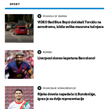
SPORT
POJAVILA SE SNIMKA
VIDEO Bad Blue Boysi dočekali Torcidu na
aerodromu, izbila velika masovna tučnjava
BOMBA!
Liverpool doveo kapetana Barcelone!
POJAČANJE KONKURENCIJE
Rijeka dovela napadača iz Bundeslige,
igrao je za dvije reprezentacije