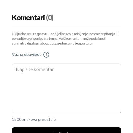
Komentari
(0)
Uključite se u raspravu – podijelite svoje mišljenje, postavite pitanja ili
ponudite svoj pogled na temu. Vaš komentar može potaknuti
zanimljiv dijalog i obogatiti zajednicu našeg portala.
Važna obavijest
!
1500 znakova preostalo