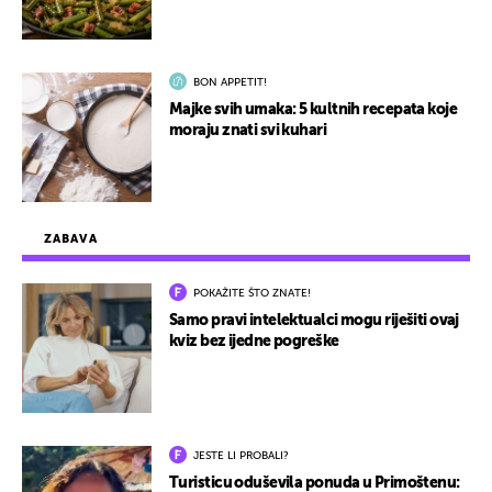
BON APPETIT!
Majke svih umaka: 5 kultnih recepata koje
moraju znati svi kuhari
ZABAVA
POKAŽITE ŠTO ZNATE!
Samo pravi intelektualci mogu riješiti ovaj
kviz bez ijedne pogreške
JESTE LI PROBALI?
Turisticu oduševila ponuda u Primoštenu: