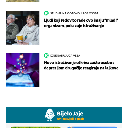
STUDIJA NA GOTOVO 1.900 OSOBA
Ljudi koji redovito rade ovo imaju “mlađi”
organizam, pokazuje istraživanje
IZNENAĐUJUĆA VEZA
Novo istraživanje otkriva zašto osobe s
depresijom drugačije reagiraju na lajkove