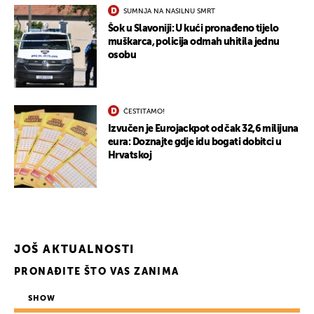
SUMNJA NA NASILNU SMRT
Šok u Slavoniji: U kući pronađeno tijelo
muškarca, policija odmah uhitila jednu
osobu
ČESTITAMO!
Izvučen je Eurojackpot od čak 32,6 milijuna
eura: Doznajte gdje idu bogati dobitci u
Hrvatskoj
JOŠ AKTUALNOSTI
PRONAĐITE ŠTO VAS ZANIMA
SHOW