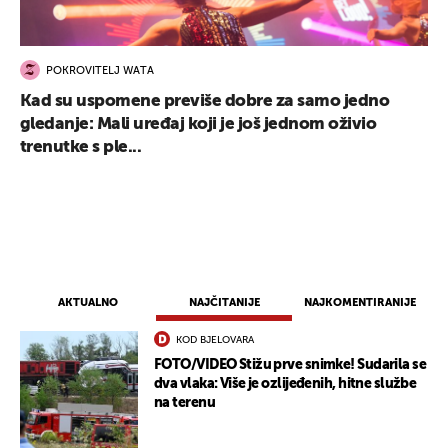
POKROVITELJ WATA
Kad su uspomene previše dobre za samo jedno
gledanje: Mali uređaj koji je još jednom oživio
trenutke s ple...
AKTUALNO
NAJČITANIJE
NAJKOMENTIRANIJE
KOD BJELOVARA
FOTO/VIDEO Stižu prve snimke! Sudarila se
dva vlaka: Više je ozlijeđenih, hitne službe
na terenu