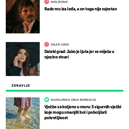
NASLJEDNIK
Rade mu iza leđa, a on toga nije svjestan
DALEKI GRAD
Daleki grad: Jako je ljuta jer se miješa u
njezine stvari
ZDRAVLJE
NAJSIGURNIJI OBLIK REKREACIJE
Vježbe za koljeno u moru: 5 sigurnih vježbi
koje mogu smanjiti bol i poboljšati
pokretljivost