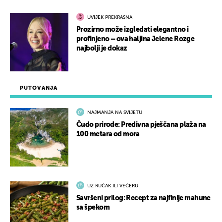
UVIJEK PREKRASNA
Prozirno može izgledati elegantno i
profinjeno – ova haljina Jelene Rozge
najbolji je dokaz
PUTOVANJA
NAJMANJA NA SVIJETU
Čudo prirode: Predivna pješčana plaža na
100 metara od mora
UZ RUČAK ILI VEČERU
Savršeni prilog: Recept za najfinije mahune
sa špekom