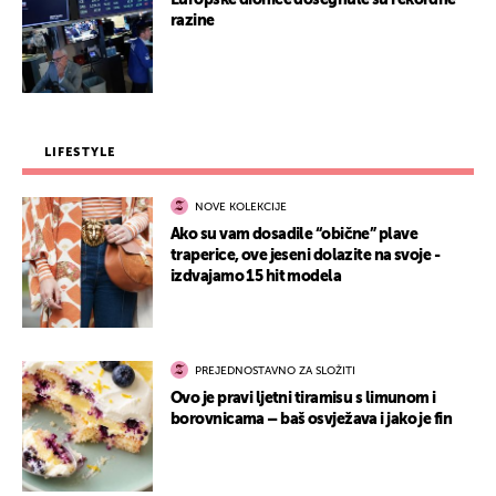
Europske dionice dosegnule su rekordne
razine
LIFESTYLE
NOVE KOLEKCIJE
Ako su vam dosadile “obične” plave
traperice, ove jeseni dolazite na svoje -
izdvajamo 15 hit modela
PREJEDNOSTAVNO ZA SLOŽITI
Ovo je pravi ljetni tiramisu s limunom i
borovnicama – baš osvježava i jako je fin