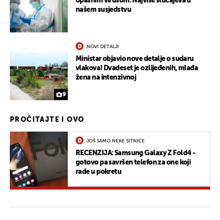
opasnim virusom: Najviše slučajeva u
našem susjedstvu
NOVI DETALJI
Ministar objavio nove detalje o sudaru
vlakova! Dvadeset je ozlijeđenih, mlađa
žena na intenzivnoj
9
PROČITAJTE I OVO
JOŠ SAMO NEKE SITNICE
RECENZIJA: Samsung Galaxy Z Fold4 -
gotovo pa savršen telefon za one koji
rade u pokretu