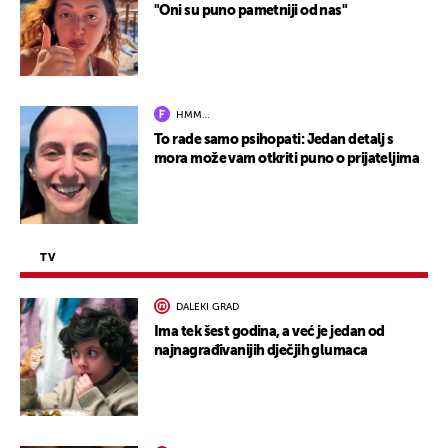
"Oni su puno pametniji od nas"
HMM…
To rade samo psihopati: Jedan detalj s
mora može vam otkriti puno o prijateljima
TV
DALEKI GRAD
Ima tek šest godina, a već je jedan od
najnagrađivanijih dječjih glumaca