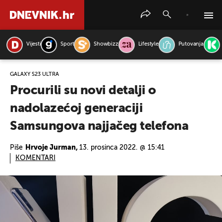
Vijesti
Sport
Showbizz
Lifestyle
Putovanja
PRETRAŽITE VIJESTI
GALAXY S23 ULTRA
Procurili su novi detalji o
nadolazećoj generaciji
Samsungova najjačeg telefona
Piše
Hrvoje Jurman,
13. prosinca 2022. @ 15:41
KOMENTARI