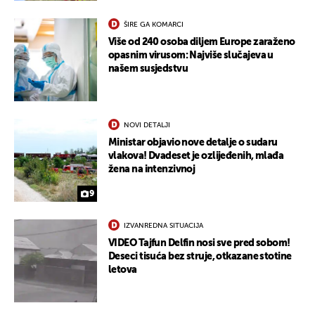
ŠIRE GA KOMARCI
Više od 240 osoba diljem Europe zaraženo
opasnim virusom: Najviše slučajeva u
našem susjedstvu
NOVI DETALJI
Ministar objavio nove detalje o sudaru
vlakova! Dvadeset je ozlijeđenih, mlađa
žena na intenzivnoj
9
IZVANREDNA SITUACIJA
VIDEO Tajfun Delfin nosi sve pred sobom!
Deseci tisuća bez struje, otkazane stotine
letova
UKLJUČITE NOTIFIKACIJE