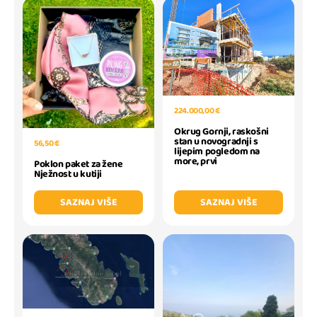
224.000,00 €
Okrug Gornji, raskošni
stan u novogradnji s
56,50 €
lijepim pogledom na
more, prvi
Poklon paket za žene
Nježnost u kutiji
SAZNAJ VIŠE
SAZNAJ VIŠE