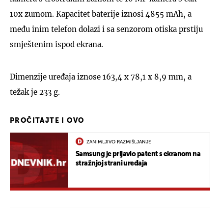
10x zumom. Kapacitet baterije iznosi 4855 mAh, a
među inim telefon dolazi i sa senzorom otiska prstiju
smještenim ispod ekrana.
Dimenzije uređaja iznose 163,4 x 78,1 x 8,9 mm, a
težak je 233 g.
PROČITAJTE I OVO
ZANIMLJIVO RAZMIŠLJANJE
Samsung je prijavio patent s ekranom na
stražnjoj strani uređaja