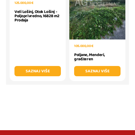
125.000,00 €
Veli Lošinj, Otok Lošinj -
Poljoprivredno, 16828 m2
Prodaja
105.000,00 €
Poljane, Menderi,
građ.teren
SAZNAJ VIŠE
SAZNAJ VIŠE