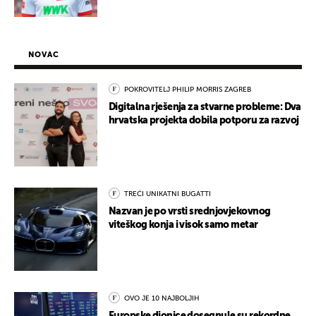
NOVAC
POKROVITELJ PHILIP MORRIS ZAGREB
Digitalna rješenja za stvarne probleme: Dva
hrvatska projekta dobila potporu za razvoj
TREĆI UNIKATNI BUGATTI
Nazvan je po vrsti srednjovjekovnog
viteškog konja i visok samo metar
OVO JE 10 NAJBOLJIH