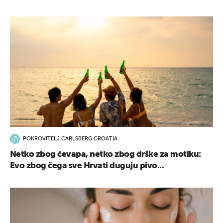
POKROVITELJ CARLSBERG CROATIA
Netko zbog ćevapa, netko zbog drške za motiku:
Evo zbog čega sve Hrvati duguju pivo...