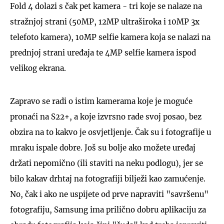
Fold 4 dolazi s čak pet kamera - tri koje se nalaze na
stražnjoj strani (50MP, 12MP ultraširoka i 10MP 3x
telefoto kamera), 10MP selfie kamera koja se nalazi na
prednjoj strani uređaja te 4MP selfie kamera ispod
velikog ekrana.
Zapravo se radi o istim kamerama koje je moguće
pronaći na S22+, a koje izvrsno rade svoj posao, bez
obzira na to kakvo je osvjetljenje. Čak su i fotografije u
mraku ispale dobre. Još su bolje ako možete uređaj
držati nepomično (ili staviti na neku podlogu), jer se
bilo kakav drhtaj na fotografiji bilježi kao zamućenje.
No, čak i ako ne uspijete od prve napraviti "savršenu"
fotografiju, Samsung ima prilično dobru aplikaciju za