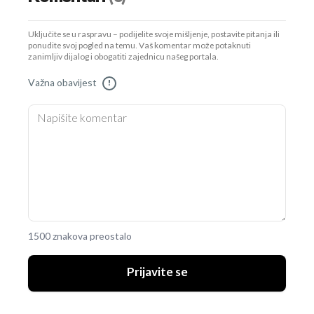
Uključite se u raspravu – podijelite svoje mišljenje, postavite pitanja ili
ponudite svoj pogled na temu. Vaš komentar može potaknuti
zanimljiv dijalog i obogatiti zajednicu našeg portala.
Važna obavijest
!
1500 znakova preostalo
Prijavite se