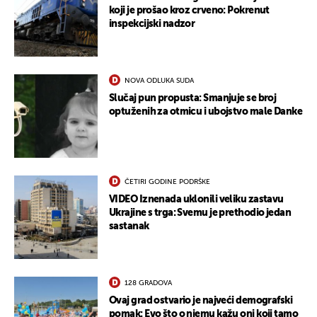
koji je prošao kroz crveno: Pokrenut
inspekcijski nadzor
NOVA ODLUKA SUDA
Slučaj pun propusta: Smanjuje se broj
optuženih za otmicu i ubojstvo male Danke
ČETIRI GODINE PODRŠKE
VIDEO Iznenada uklonili veliku zastavu
Ukrajine s trga: Svemu je prethodio jedan
sastanak
128 GRADOVA
Ovaj grad ostvario je najveći demografski
pomak: Evo što o njemu kažu oni koji tamo