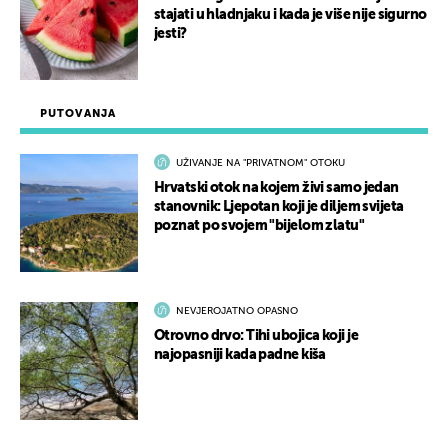
stajati u hladnjaku i kada je više nije sigurno
jesti?
PUTOVANJA
UŽIVANJE NA "PRIVATNOM" OTOKU
Hrvatski otok na kojem živi samo jedan
stanovnik: Ljepotan koji je diljem svijeta
poznat po svojem "bijelom zlatu"
NEVJEROJATNO OPASNO
Otrovno drvo: Tihi ubojica koji je
najopasniji kada padne kiša