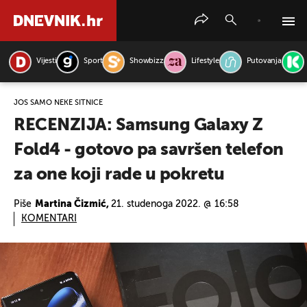
Vijesti
Sport
Showbizz
Lifestyle
Putovanja
PRETRAŽITE VIJESTI
JOŠ SAMO NEKE SITNICE
RECENZIJA: Samsung Galaxy Z
Fold4 - gotovo pa savršen telefon
za one koji rade u pokretu
Piše
Martina Čizmić,
21. studenoga 2022. @ 16:58
KOMENTARI