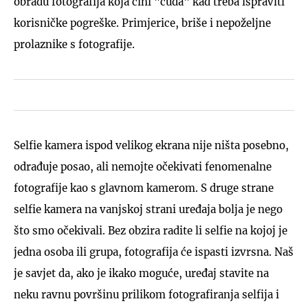
obradu fotografija koja čini "čuda" kad treba ispraviti
korisničke pogreške. Primjerice, briše i nepoželjne
prolaznike s fotografije.
UKLJUČITE NOTIFIKACIJE
Selfie kamera ispod velikog ekrana nije ništa posebno,
odrađuje posao, ali nemojte očekivati fenomenalne
fotografije kao s glavnom kamerom. S druge strane
selfie kamera na vanjskoj strani uređaja bolja je nego
što smo očekivali. Bez obzira radite li selfie na kojoj je
jedna osoba ili grupa, fotografija će ispasti izvrsna. Naš
je savjet da, ako je ikako moguće, uređaj stavite na
neku ravnu površinu prilikom fotografiranja selfija i