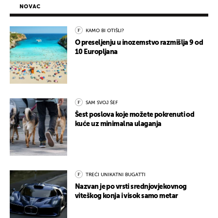
NOVAC
KAMO BI OTIŠLI?
O preseljenju u inozemstvo razmišlja 9 od
10 Europljana
SAM SVOJ ŠEF
Šest poslova koje možete pokrenuti od
kuće uz minimalna ulaganja
TREĆI UNIKATNI BUGATTI
Nazvan je po vrsti srednjovjekovnog
viteškog konja i visok samo metar