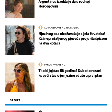
Argentincu izrekla je da u rodnoj
Hercegovini
ČUVA USPOMENU NA NJEGA
Njezinog oca obožavala je cijela Hrvatska!
Kći neprežaljenog pjevača projurila špicom
na dva kotača
PRKOSI VREMENU
Tko bi joj dao 58 godina? Duboko rezani
kupaći stavio je njezine adute u prvi plan
SPORT