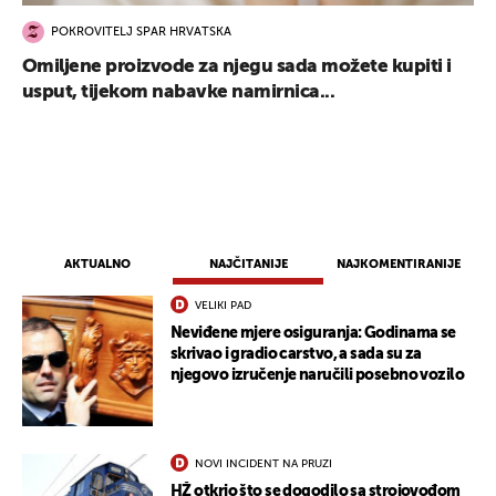
POKROVITELJ SPAR HRVATSKA
Omiljene proizvode za njegu sada možete kupiti i
usput, tijekom nabavke namirnica...
AKTUALNO
NAJČITANIJE
NAJKOMENTIRANIJE
VELIKI PAD
Neviđene mjere osiguranja: Godinama se
skrivao i gradio carstvo, a sada su za
njegovo izručenje naručili posebno vozilo
NOVI INCIDENT NA PRUZI
HŽ otkrio što se dogodilo sa strojovođom