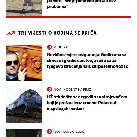
pomoć: "Sve je prepreke prošao bez
problema"
TRI VIJESTI O KOJIMA SE PRIČA
VELIKI PAD
Neviđene mjere osiguranja: Godinama se
skrivao i gradio carstvo, a sada su za
njegovo izručenje naručili posebno vozilo
NOVI INCIDENT NA PRUZI
HŽ otkrio što se dogodilo sa strojovođom
koji je prošao kroz crveno: Pokrenut
inspekcijski nadzor
NOVA ODLUKA SUDA