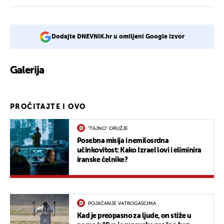
Dodajte DNEVNIK.hr u omiljeni Google izvor
Galerija
12
PROČITAJTE I OVO
"TAJNO" ORUŽJE
Posebna misija i nemilosrdna
učinkovitost: Kako Izrael lovi i eliminira
iranske čelnike?
POJAČANJE VATROGASCIMA
Kad je preopasno za ljude, on stiže u