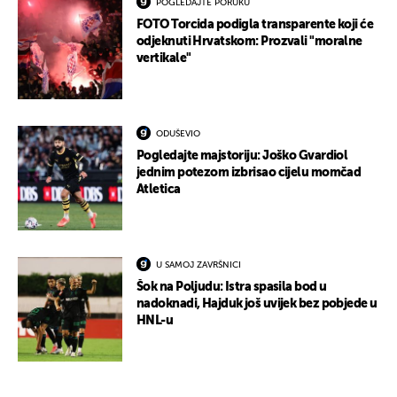
POGLEDAJTE PORUKU
FOTO Torcida podigla transparente koji će
odjeknuti Hrvatskom: Prozvali "moralne
vertikale"
ODUŠEVIO
Pogledajte majstoriju: Joško Gvardiol
jednim potezom izbrisao cijelu momčad
Atletica
U SAMOJ ZAVRŠNICI
Šok na Poljudu: Istra spasila bod u
nadoknadi, Hajduk još uvijek bez pobjede u
HNL-u