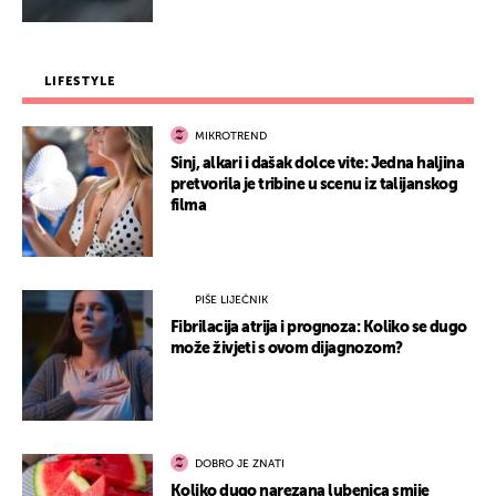
LIFESTYLE
MIKROTREND
Sinj, alkari i dašak dolce vite: Jedna haljina
pretvorila je tribine u scenu iz talijanskog
filma
PIŠE LIJEČNIK
Fibrilacija atrija i prognoza: Koliko se dugo
može živjeti s ovom dijagnozom?
DOBRO JE ZNATI
Koliko dugo narezana lubenica smije