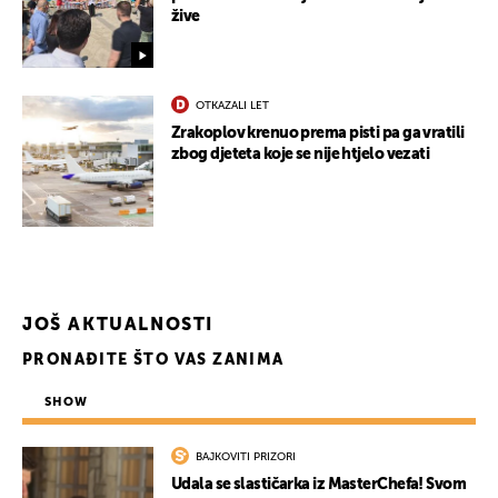
žive
OTKAZALI LET
Zrakoplov krenuo prema pisti pa ga vratili
zbog djeteta koje se nije htjelo vezati
JOŠ AKTUALNOSTI
PRONAĐITE ŠTO VAS ZANIMA
SHOW
BAJKOVITI PRIZORI
Udala se slastičarka iz MasterChefa! Svom