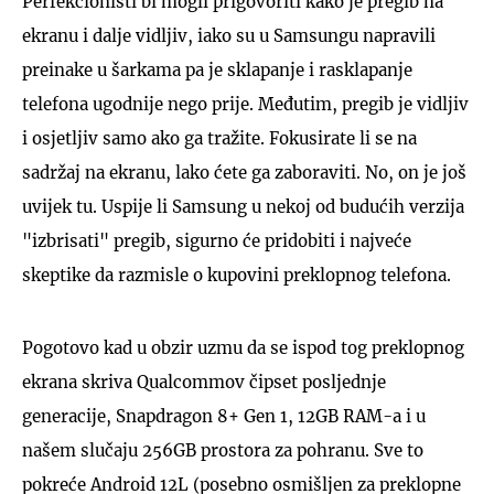
Perfekcionisti bi mogli prigovoriti kako je pregib na
ekranu i dalje vidljiv, iako su u Samsungu napravili
preinake u šarkama pa je sklapanje i rasklapanje
telefona ugodnije nego prije. Međutim, pregib je vidljiv
i osjetljiv samo ako ga tražite. Fokusirate li se na
sadržaj na ekranu, lako ćete ga zaboraviti. No, on je još
uvijek tu. Uspije li Samsung u nekoj od budućih verzija
"izbrisati" pregib, sigurno će pridobiti i najveće
skeptike da razmisle o kupovini preklopnog telefona.
Pogotovo kad u obzir uzmu da se ispod tog preklopnog
ekrana skriva Qualcommov čipset posljednje
generacije, Snapdragon 8+ Gen 1, 12GB RAM-a i u
našem slučaju 256GB prostora za pohranu. Sve to
pokreće Android 12L (posebno osmišljen za preklopne