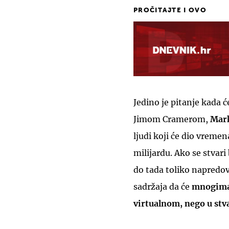
PROČITAJTE I OVO
Jedino je pitanje kada 
Jimom Cramerom,
Mark
ljudi koji će dio vreme
milijardu. Ako se stvar
do tada toliko napredov
sadržaja da će
mnogima 
virtualnom, nego u stv