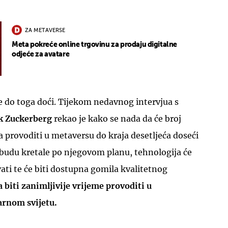
ZA METAVERSE
Meta pokreće online trgovinu za prodaju digitalne
odjeće za avatare
UKLJUČITE NOTIFIKACIJE
će do toga doći. Tijekom nedavnog intervjua s
 Zuckerberg
rekao je kako se nada da će broj
na provoditi u metaversu do kraja desetljeća doseći
i budu kretale po njegovom planu, tehnologija će
ati te će biti dostupna gomila kvalitetnog
biti zanimljivije vrijeme provoditi u
arnom svijetu.