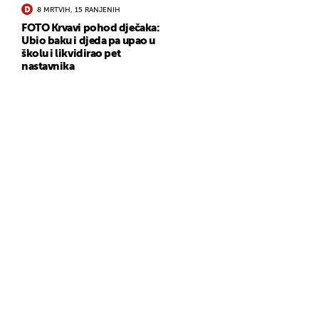
8 MRTVIH, 15 RANJENIH
FOTO Krvavi pohod dječaka:
Ubio baku i djeda pa upao u
školu i likvidirao pet
nastavnika