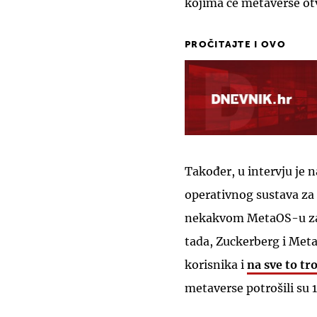
kojima će metaverse otv
PROČITAJTE I OVO
Također, u intervju je
operativnog sustava za 
nekakvom MetaOS-u za
tada, Zuckerberg i Meta
korisnika i
na sve to tr
metaverse potrošili su 1