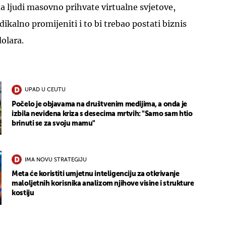
 ljudi masovno prihvate virtualne svjetove,
adikalno promijeniti i to bi trebao postati biznis
dolara.
UPAD U CEUTU
Počelo je objavama na društvenim medijima, a onda je
izbila neviđena kriza s desecima mrtvih: "Samo sam htio
brinuti se za svoju mamu"
IMA NOVU STRATEGIJU
Meta će koristiti umjetnu inteligenciju za otkrivanje
maloljetnih korisnika analizom njihove visine i strukture
kostiju