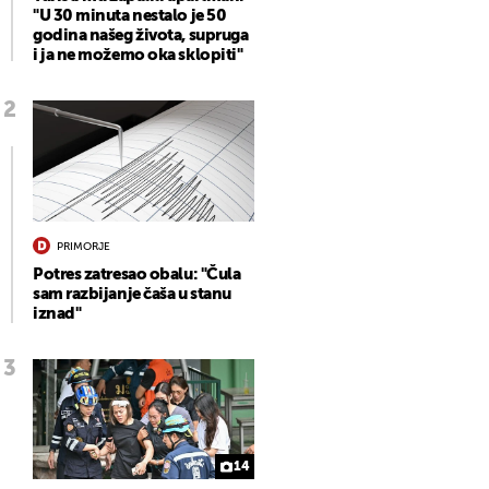
"U 30 minuta nestalo je 50
godina našeg života, supruga
i ja ne možemo oka sklopiti"
PRIMORJE
Potres zatresao obalu: "Čula
sam razbijanje čaša u stanu
iznad"
14