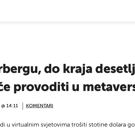
E VIJESTI
ergu, do kraja desetlj
 će provoditi u metaver
. @ 14:11
KOMENTARI
 u virtualnim svjetovima trošiti stotine dolara go