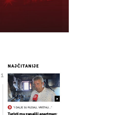
NAJČITANIJE
"I DALJE SU PLESALI, VRIŠTALI..."
Turisti mu zapalili apartman: