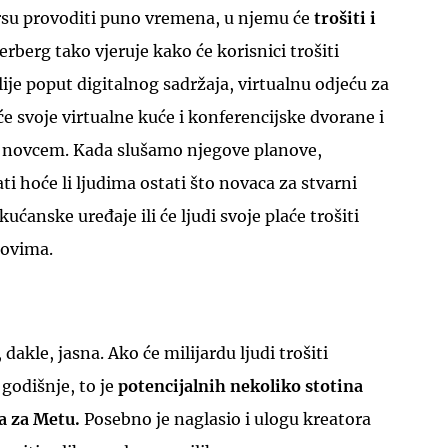
rsu provoditi puno vremena, u njemu će
trošiti i
berg tako vjeruje kako će korisnici trošiti
lije poput digitalnog sadržaja, virtualnu odjeću za
će svoje virtualne kuće i konferencijske dvorane i
im novcem. Kada slušamo njegove planove,
 hoće li ljudima ostati što novaca za stvarni
 kućanske uređaje ili će ljudi svoje plaće trošiti
tovima.
akle, jasna. Ako će milijardu ljudi trošiti
 godišnje, to je
potencijalnih nekoliko stotina
da za Metu.
Posebno je naglasio i ulogu kreatora