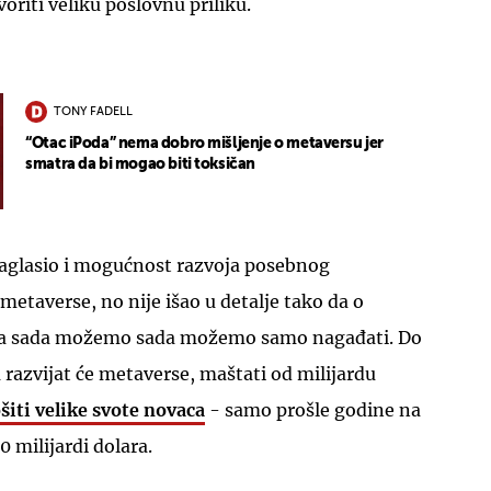
oriti veliku poslovnu priliku.
TONY FADELL
“Otac iPoda” nema dobro mišljenje o metaversu jer
smatra da bi mogao biti toksičan
 naglasio i mogućnost razvoja posebnog
metaverse, no nije išao u detalje tako da o
 sada možemo sada možemo samo nagađati. Do
 razvijat će metaverse, maštati od milijardu
ošiti velike svote novaca
- samo prošle godine na
0 milijardi dolara.