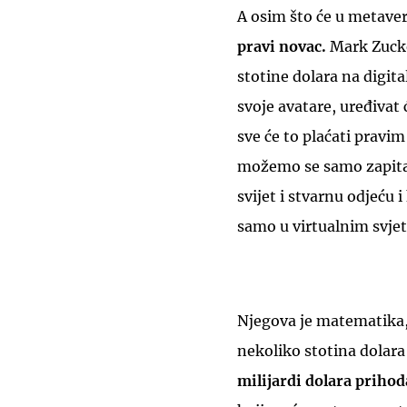
A osim što će u metave
pravi novac.
Mark Zucker
stotine dolara na digita
svoje avatare, uređivat 
sve će to plaćati prav
možemo se samo zapitati
svijet i stvarnu odjeću i
samo u virtualnim svje
Njegova je matematika, d
nekoliko stotina dolara
milijardi dolara priho