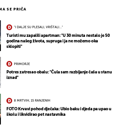
IMA SE PRIČA
"I DALJE SU PLESALI, VRIŠTALI..."
Turisti mu zapalili apartman: "U 30 minuta nestalo je 50
godina našeg života, supruga i ja ne možemo oka
sklopiti"
PRIMORJE
Potres zatresao obalu: "Čula sam razbijanje čaša u stanu
iznad"
8 MRTVIH, 15 RANJENIH
FOTO Krvavi pohod dječaka: Ubio baku i djeda pa upao u
školu i likvidirao pet nastavnika