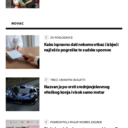
NOVAC
ZA POSLODAVCE
Kako ispravno dati nekome otkaz i izbjeći
najčešće pogreške te sudske sporove
TREĆI UNIKATNI BUGATTI
Nazvan je po vrsti srednjovjekovnog
viteškog konja i visok samo metar
POKROVITELJ PHILIP MORRIS ZAGREB