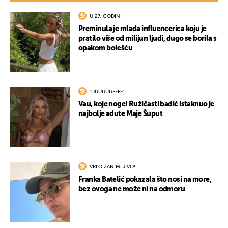
U 27. GODINI
Preminula je mlada influencerica koju je
pratilo više od milijun ljudi, dugo se borila s
opakom bolešću
"UUUUUUFFFF"
Vau, koje noge! Ružičasti badić istaknuo je
najbolje adute Maje Šuput
VRLO ZANIMLJIVO!
Franka Batelić pokazala što nosi na more,
bez ovoga ne može ni na odmoru