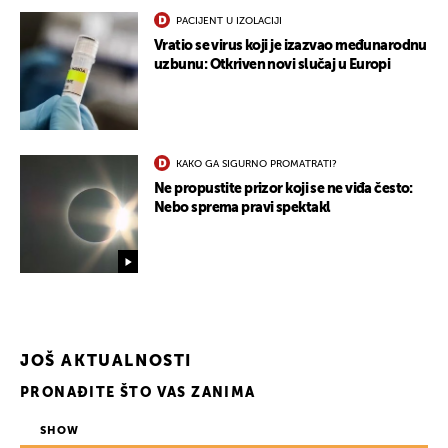
PACIJENT U IZOLACIJI
Vratio se virus koji je izazvao međunarodnu
uzbunu: Otkriven novi slučaj u Europi
KAKO GA SIGURNO PROMATRATI?
Ne propustite prizor koji se ne viđa često:
Nebo sprema pravi spektakl
JOŠ AKTUALNOSTI
PRONAĐITE ŠTO VAS ZANIMA
SHOW