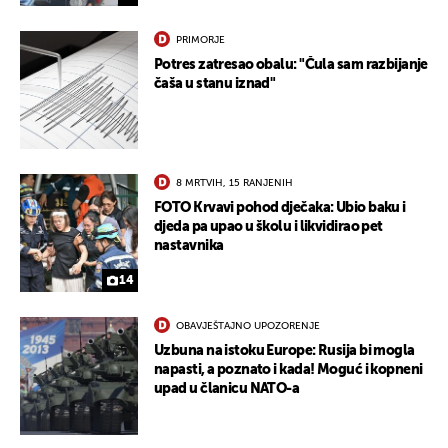
PRIMORJE
Potres zatresao obalu: "Čula sam razbijanje
čaša u stanu iznad"
8 MRTVIH, 15 RANJENIH
FOTO Krvavi pohod dječaka: Ubio baku i
djeda pa upao u školu i likvidirao pet
nastavnika
14
OBAVJEŠTAJNO UPOZORENJE
Uzbuna na istoku Europe: Rusija bi mogla
napasti, a poznato i kada! Moguć i kopneni
upad u članicu NATO-a