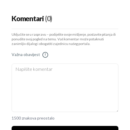
Komentari
(0)
Uključite se u raspravu – podijelite svoje mišljenje, postavite pitanja ili
ponudite svoj pogled na temu. Vaš komentar može potaknuti
zanimljiv dijalog i obogatiti zajednicu našeg portala.
Važna obavijest
!
1500 znakova preostalo