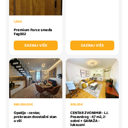
1,00 €
Premium Force smeđa
Fag002
SAZNAJ VIŠE
SAZNAJ VIŠE
880.000,00 €
900,00 €
Opatija - centar,
CENTAR ZVONIMIR - LJ.
prekrasan dvoetažni stan
Posavskog - 47 m2, 2-
u vili
sobni + GARAŽA -
luksuzni