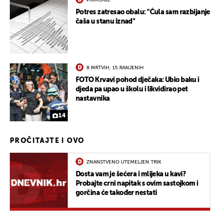
Potres zatresao obalu: "Čula sam razbijanje
čaša u stanu iznad"
8 MRTVIH, 15 RANJENIH
FOTO Krvavi pohod dječaka: Ubio baku i
djeda pa upao u školu i likvidirao pet
nastavnika
14
PROČITAJTE I OVO
ZNANSTVENO UTEMELJEN TRIK
Dosta vam je šećera i mlijeka u kavi?
Probajte crni napitak s ovim sastojkom i
gorčina će također nestati