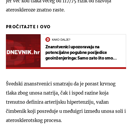
jer već kod tlaka većeg od 117/75 rizik od razvoja
ateroskleroze znatno raste.
PROČITAJTE I OVO
KAKO DALJE?
Znanstvenici upozoravaju na
potencijalne pogubne posljedice
geoinženjeringa: Samo zato što smo
očajni ne znači da je to dobra ideja
Švedski znanstvenici smatraju da je porast krvnog
tlaka zbog unosa natrija, čak i ispod razine koja
trenutno definira arterijsku hipertenziju, važan
čimbenik koji posreduje u međuigri između unosa soli i
aterosklerotskog procesa.