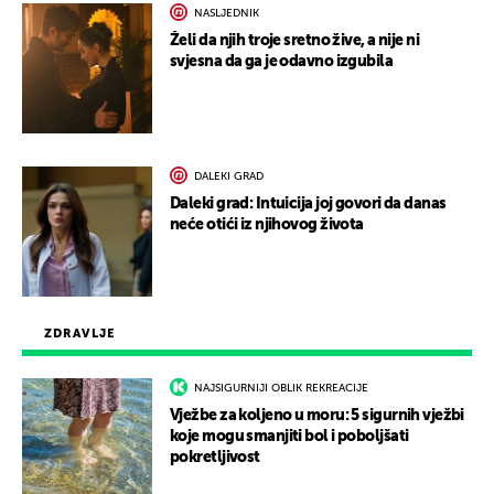
NASLJEDNIK
Želi da njih troje sretno žive, a nije ni
svjesna da ga je odavno izgubila
DALEKI GRAD
Daleki grad: Intuicija joj govori da danas
neće otići iz njihovog života
ZDRAVLJE
NAJSIGURNIJI OBLIK REKREACIJE
Vježbe za koljeno u moru: 5 sigurnih vježbi
koje mogu smanjiti bol i poboljšati
pokretljivost