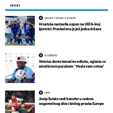
SPORT
SJAJAN TJEDAN U EUROPI
Hrvatska nastavila uspon na UEFA-inoj
ljestvici: Preskočena je još jedna država
SLUŽBENO
Vinicius donio konačnu odluku, oglasio se
emotivnom porukom: "Hvala vam svima"
OPA!
Josip Šutalo radi transfer u redove
nogometnog diva i bivšeg prvaka Europe