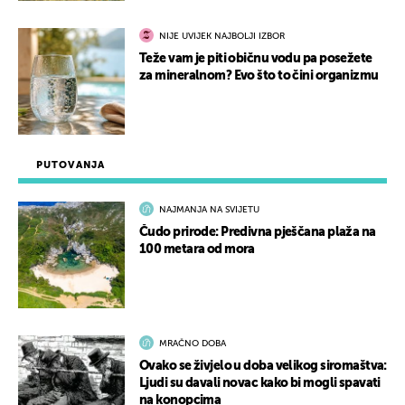
NIJE UVIJEK NAJBOLJI IZBOR
Teže vam je piti običnu vodu pa posežete
za mineralnom? Evo što to čini organizmu
PUTOVANJA
NAJMANJA NA SVIJETU
Čudo prirode: Predivna pješčana plaža na
100 metara od mora
MRAČNO DOBA
Ovako se živjelo u doba velikog siromaštva:
Ljudi su davali novac kako bi mogli spavati
na konopcima