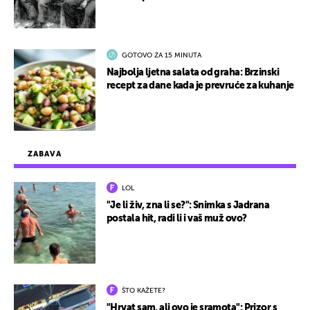
GOTOVO ZA 15 MINUTA
Najbolja ljetna salata od graha: Brzinski
recept za dane kada je prevruće za kuhanje
ZABAVA
LOL
"Je li živ, zna li se?": Snimka s Jadrana
postala hit, radi li i vaš muž ovo?
ŠTO KAŽETE?
"Hrvat sam, ali ovo je sramota": Prizor s