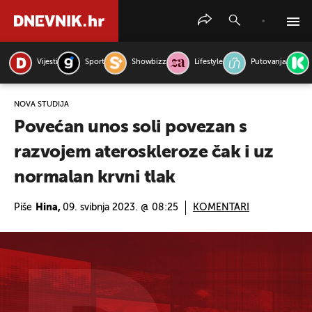
Vijesti
Sport
Showbizz
Lifestyle
Putovanja
PRETRAŽITE VIJESTI
NOVA STUDIJA
Povećan unos soli povezan s
razvojem ateroskleroze čak i uz
normalan krvni tlak
Piše
Hina,
09. svibnja 2023. @ 08:25
KOMENTARI