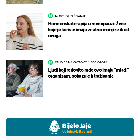
NOVO ISTRAŽIVANJE
Hormonska terapija u menopauzi: Žene
koje je koriste imaju znatno manji rizik od
ovoga
STUDIJA NA GOTOVO 1.900 OSOBA
Ljudi koji redovito rade ovo imaju “mlađi”
organizam, pokazuje istraživanje