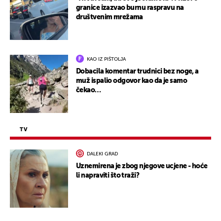
granice izazvao burnu raspravu na
društvenim mrežama
KAO IZ PIŠTOLJA
Dobacila komentar trudnici bez noge, a
muž ispalio odgovor kao da je samo
čekao…
TV
DALEKI GRAD
Uznemirena je zbog njegove ucjene - hoće
li napraviti što traži?