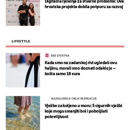
Digitalna rješenja za stvarne probleme: Dva
hrvatska projekta dobila potporu za razvoj
LIFESTYLE
BAŠ EFEKTNA
Kada smo na zadarskoj rivi ugledali ovu
haljinu, morali smo doznati odakle je –
košta samo 18 eura
NAJSIGURNIJI OBLIK REKREACIJE
Vježbe za koljeno u moru: 5 sigurnih vježbi
koje mogu smanjiti bol i poboljšati
pokretljivost