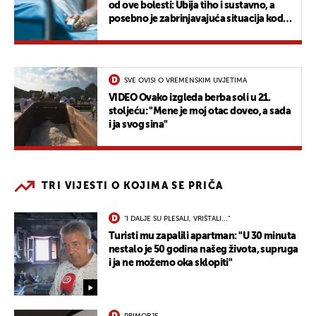
od ove bolesti: Ubija tiho i sustavno, a
posebno je zabrinjavajuća situacija kod
žena
SVE OVISI O VREMENSKIM UVJETIMA
VIDEO Ovako izgleda berba soli u 21.
stoljeću: "Mene je moj otac doveo, a sada
i ja svog sina"
TRI VIJESTI O KOJIMA SE PRIČA
"I DALJE SU PLESALI, VRIŠTALI..."
Turisti mu zapalili apartman: "U 30 minuta
nestalo je 50 godina našeg života, supruga
i ja ne možemo oka sklopiti"
PRIMORJE