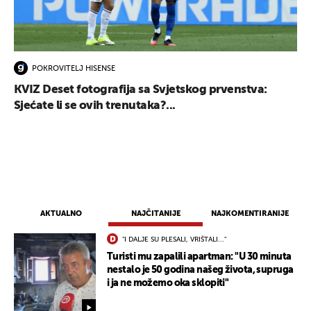
POKROVITELJ HISENSE
KVIZ Deset fotografija sa Svjetskog prvenstva:
Sjećate li se ovih trenutaka?...
AKTUALNO
NAJČITANIJE
NAJKOMENTIRANIJE
UKLJUČITE NOTIFIKACIJE
"I DALJE SU PLESALI, VRIŠTALI..."
Turisti mu zapalili apartman: "U 30 minuta
nestalo je 50 godina našeg života, supruga
i ja ne možemo oka sklopiti"