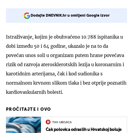
Dodajte DNEVNIK.hr u omiljeni Google izvor
Istraživanje, kojim je obuhvaćeno 10.788 ispitanika u
dobi između 50 i 64 godine, ukazalo je na to da
povećan unos soli u organizam putem hrane povećava
rizik od razvoja aterosklerotskih lezija u koronarnim i
karotidnim arterijama, čak i kod sudionika s
normalnom krvnom slikom tlaka i bez otprije poznatih
kardiovaskularnih bolesti.
PROČITAJTE I OVO
TIHI UBOJICA
Čak polovica odraslih u Hrvatskoj boluje