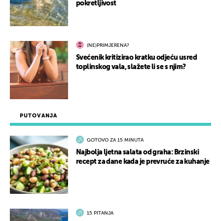
pokretljivost
(NE)PRIMJERENA?
Svećenik kritizirao kratku odjeću usred
toplinskog vala, slažete li se s njim?
PUTOVANJA
GOTOVO ZA 15 MINUTA
Najbolja ljetna salata od graha: Brzinski
recept za dane kada je prevruće za kuhanje
15 PITANJA