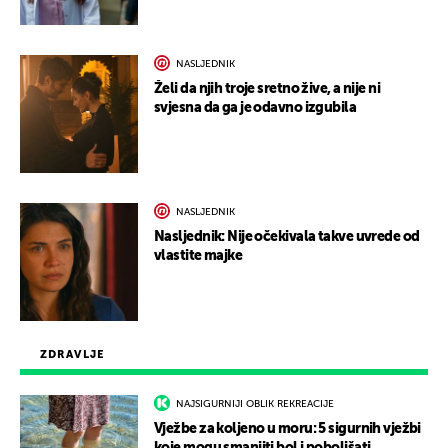
NASLJEDNIK
Želi da njih troje sretno žive, a nije ni
svjesna da ga je odavno izgubila
NASLJEDNIK
Nasljednik: Nije očekivala takve uvrede od
vlastite majke
ZDRAVLJE
NAJSIGURNIJI OBLIK REKREACIJE
Vježbe za koljeno u moru: 5 sigurnih vježbi