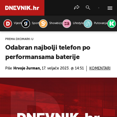
Vijesti
Sport
Showbizz
Lifestyle
Putovanja
PRETRAŽITE VIJESTI
PREMA DXOMARK-U
Odabran najbolji telefon po
performansama baterije
Piše
Hrvoje Jurman,
17. veljače 2023. @ 14:51
KOMENTARI