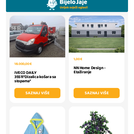
1,00 €
18.000,00 €
NN Home Design -
Etažiranje
IVECO DAILY
35S11*Dizalica košara sa
stopama*
SAZNAJ VIŠE
SAZNAJ VIŠE