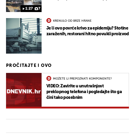
1:27
7
KRENULO OD BRZE HRANE
Je li ovo povrće krivo za epidemiju? Stotine
zaraženih, restorani hitno povukli proizvod
PROČITAJTE I OVO
MOŽETE LI PREPOZNATI KOMPONENTE?
VIDEO: Zavirite u unutrašnjost
preklopnog telefona i pogledajte što ga
čini tako posebnim