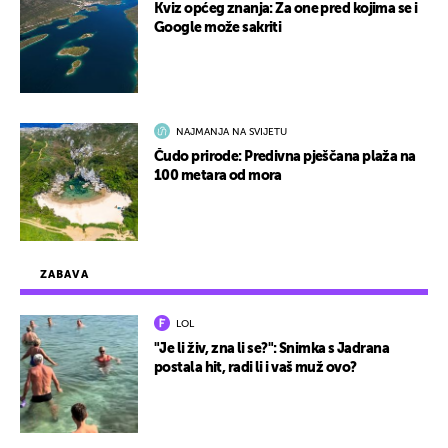
Kviz općeg znanja: Za one pred kojima se i
Google može sakriti
NAJMANJA NA SVIJETU
Čudo prirode: Predivna pješčana plaža na
100 metara od mora
ZABAVA
LOL
"Je li živ, zna li se?": Snimka s Jadrana
postala hit, radi li i vaš muž ovo?