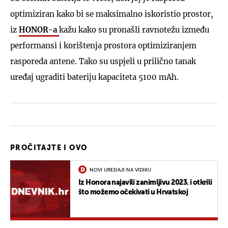
optimiziran kako bi se maksimalno iskoristio prostor,
iz
HONOR-a
kažu kako su pronašli ravnotežu između
performansi i korištenja prostora optimiziranjem
rasporeda antene. Tako su uspjeli u prilično tanak
uređaj ugraditi bateriju kapaciteta 5100 mAh.
PROČITAJTE I OVO
NOVI UREĐAJI NA VIDIKU
Iz Honora najavili zanimljivu 2023. i otkrili
što možemo očekivati u Hrvatskoj