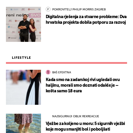
POKROVITELJ PHILIP MORRIS ZAGREB
Digitalna rješenja za stvarne probleme: Dva
hrvatska projekta dobila potporu za razvoj
LIFESTYLE
BAŠ EFEKTNA
Kada smo na zadarskoj rivi ugledali ovu
haljinu, morali smo doznati odakle je –
košta samo 18 eura
NAJSIGURNIJI OBLIK REKREACIJE
Vježbe za koljeno u moru: 5 sigurnih vježbi
koje mogu smanjiti bol i poboljšati