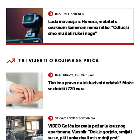
IMA I MEHANIČKI AI
Luda inovacija iz Honora, mobitel s
ovakvom kamerom nema nitko: "Odlučili
smo mu dati ruke i noge"
TRI VIJESTI O KOJIMA SE PRIČA
IMAŠ PRAVO, OSTVARI GA!
Tko ima pravo na inkluzivni dodatak? Može
se dobiti i 720 eura
STIGAO I ŠOK S BOOKINGA
VIDEO Gošća izazvala požar luksuznog
apartmana. Vlasnik: "Dok je gorjelo, smijali
su se, pili i pokazivali mi srednji prst"