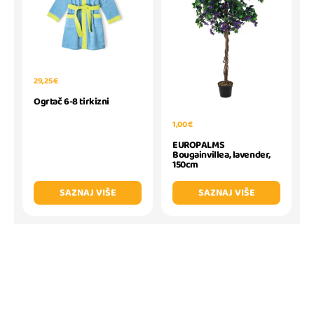
29,25 €
Ogrtač 6-8 tirkizni
1,00 €
EUROPALMS
Bougainvillea, lavender,
150cm
SAZNAJ VIŠE
SAZNAJ VIŠE