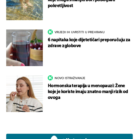
koje mogu smanjiti bol i poboljšati
pokretljivost
VRIJEDI IH UVRSTITI U PREHRANU
6 napitaka koje dijetetičari preporučuju za
zdrave zglobove
NOVO ISTRAŽIVANJE
Hormonska terapija u menopauzi: Žene
koje je koriste imaju znatno manji rizik od
ovoga