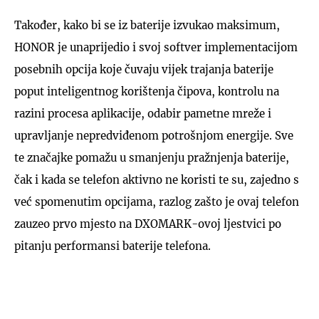
Također, kako bi se iz baterije izvukao maksimum,
HONOR je unaprijedio i svoj softver implementacijom
posebnih opcija koje čuvaju vijek trajanja baterije
poput inteligentnog korištenja čipova, kontrolu na
razini procesa aplikacije, odabir pametne mreže i
upravljanje nepredviđenom potrošnjom energije. Sve
te značajke pomažu u smanjenju pražnjenja baterije,
čak i kada se telefon aktivno ne koristi te su, zajedno s
već spomenutim opcijama, razlog zašto je ovaj telefon
zauzeo prvo mjesto na DXOMARK-ovoj ljestvici po
pitanju performansi baterije telefona.