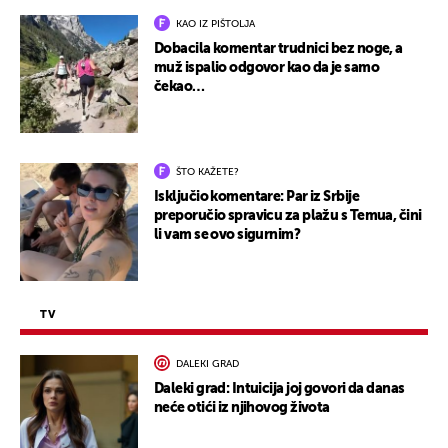
KAO IZ PIŠTOLJA
Dobacila komentar trudnici bez noge, a
muž ispalio odgovor kao da je samo
čekao…
ŠTO KAŽETE?
Isključio komentare: Par iz Srbije
preporučio spravicu za plažu s Temua, čini
li vam se ovo sigurnim?
TV
DALEKI GRAD
Daleki grad: Intuicija joj govori da danas
neće otići iz njihovog života