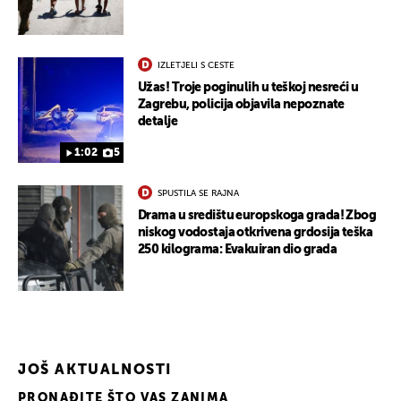
IZLETJELI S CESTE
Užas! Troje poginulih u teškoj nesreći u
Zagrebu, policija objavila nepoznate
detalje
1:02
5
SPUSTILA SE RAJNA
Drama u središtu europskoga grada! Zbog
niskog vodostaja otkrivena grdosija teška
250 kilograma: Evakuiran dio grada
JOŠ AKTUALNOSTI
PRONAĐITE ŠTO VAS ZANIMA