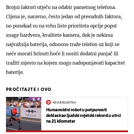
Brojni faktori utječu na odabir pametnog telefona.
Cijena je, naravno, često jedan od presudnih faktora,
no ponekad su na vrhu liste prioriteta opcije poput
snage hardvera, kvalitete kamera, dok je nekima
najvažnija baterija, odnosno traže telefon uz koji se
neće morati brinuti hoće li nositi dodatni punjač ili
tražiti mjesto na kojem mogu nadopunjavati kapacitet
baterije.
PROČITAJTE I OVO
NEVJEROJATNO
Humanoidni robot u potpunosti
deklasirao ljudski svjetski rekord u utrci
na 21 kilometar