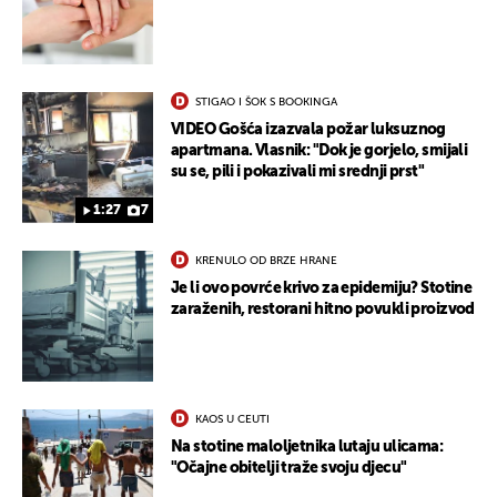
STIGAO I ŠOK S BOOKINGA
VIDEO Gošća izazvala požar luksuznog
apartmana. Vlasnik: "Dok je gorjelo, smijali
su se, pili i pokazivali mi srednji prst"
1:27
7
UKLJUČITE NOTIFIKACIJE
KRENULO OD BRZE HRANE
Je li ovo povrće krivo za epidemiju? Stotine
zaraženih, restorani hitno povukli proizvod
KAOS U CEUTI
Na stotine maloljetnika lutaju ulicama:
"Očajne obitelji traže svoju djecu"