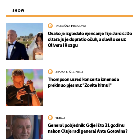
SHOW
RASKOŠNA PROSLAVA
Ovako je izgledalo vjenčanje Tije Jurčić: Do
oltara ju je dopratio očuh, a slavilo se uz
Olivera i Rozgu
DRAMA U ŠIBENIKU
Thompson usred koncerta iznenada
prekinuo pjesmu: "Zovite hitnu!"
HEROJ
General pobjednik: Gdje i što 31 godinu
nakon Oluje radi general Ante Gotovina?