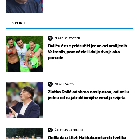
SPORT
SLAŽE SE STOŽER
Daliću će se pridružiti jedan od omiljenih
Vatrenih, pomoćnici i dalje dvoje oko
ponude
NOVI IZAZOV
Zlatko Dalić odabrao novi posao, odlazi u
jednu od najatraktivnijih zemalja svijeta
ŽALGIRIS RAZBIJEN
Golijada u Litvi: Hajduku petarda i velika