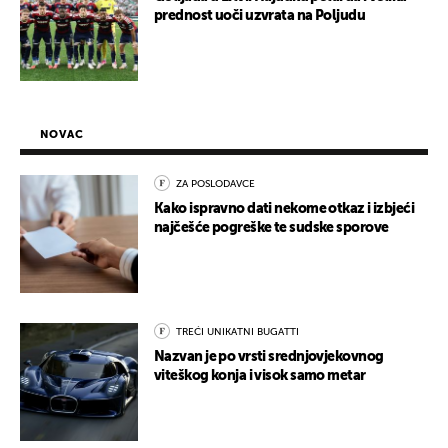
prednost uoči uzvrata na Poljudu
NOVAC
ZA POSLODAVCE
Kako ispravno dati nekome otkaz i izbjeći
najčešće pogreške te sudske sporove
TREĆI UNIKATNI BUGATTI
Nazvan je po vrsti srednjovjekovnog
viteškog konja i visok samo metar