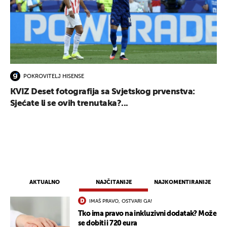
POKROVITELJ HISENSE
KVIZ Deset fotografija sa Svjetskog prvenstva:
Sjećate li se ovih trenutaka?...
AKTUALNO
NAJČITANIJE
NAJKOMENTIRANIJE
IMAŠ PRAVO, OSTVARI GA!
Tko ima pravo na inkluzivni dodatak? Može
se dobiti i 720 eura