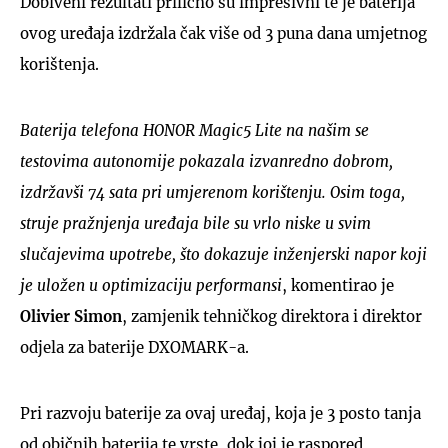
Dobiveni rezultati prilično su impresivni te je baterija
ovog uređaja izdržala čak više od 3 puna dana umjetnog
korištenja.
Baterija telefona HONOR Magic5 Lite na našim se
testovima autonomije pokazala izvanredno dobrom,
izdržavši 74 sata pri umjerenom korištenju. Osim toga,
struje pražnjenja uređaja bile su vrlo niske u svim
slučajevima upotrebe, što dokazuje inženjerski napor koji
je uložen u optimizaciju performansi
, komentirao je
Olivier Simon
, zamjenik tehničkog direktora i direktor
odjela za baterije DXOMARK-a.
Pri razvoju baterije za ovaj uređaj, koja je 3 posto tanja
od običnih baterija te vrste, dok joj je raspored