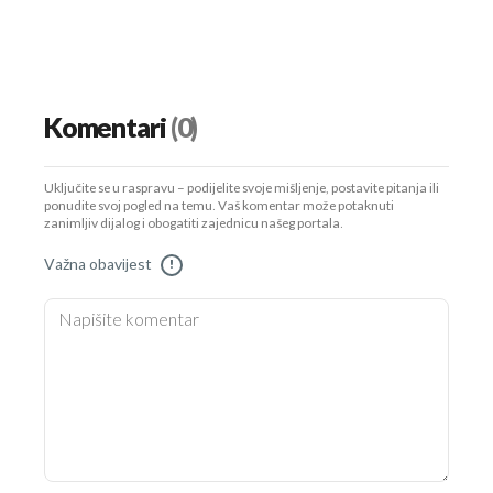
Komentari
(0)
Uključite se u raspravu – podijelite svoje mišljenje, postavite pitanja ili
ponudite svoj pogled na temu. Vaš komentar može potaknuti
zanimljiv dijalog i obogatiti zajednicu našeg portala.
Važna obavijest
!