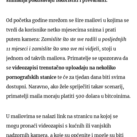
snimanja pokušavaju iskoristiti i prevaranti.
Od početka godine mrežom se šire mailovi u kojima se
tvrdi da korisnike netko mjesecima snima i prati
putem kamera:
Zamislite što ste sve radili u posljednjih
11 mjeseci i zamislite što smo sve mi vidjeli
, stoji u
jednom od takvih mailova. Primatelje se upozorava da
se
videozapisi trenutačno uploadaju na nekoliko
pornografskih stanice
te će za tjedan dana biti svima
dostupni. Naravno, ako žele spriječiti takav scenarij,
primatelji maila moraju platiti 500 dolara u bitcoinima.
U mailovima se nalazi link na stranicu na kojoj se
mogu pronaći videozapisi s kućnih ili vanjskih
nadzornih kamera, a koje su općenite i mogle su biti