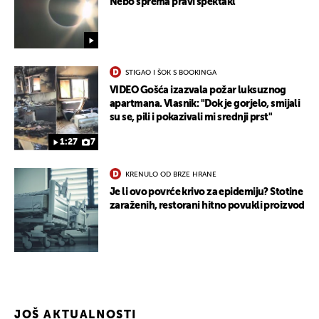
Nebo sprema pravi spektakl
STIGAO I ŠOK S BOOKINGA
VIDEO Gošća izazvala požar luksuznog
apartmana. Vlasnik: "Dok je gorjelo, smijali
su se, pili i pokazivali mi srednji prst"
1:27
7
KRENULO OD BRZE HRANE
Je li ovo povrće krivo za epidemiju? Stotine
zaraženih, restorani hitno povukli proizvod
JOŠ AKTUALNOSTI