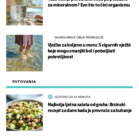
za mineralnom? Evo što to čini organizmu
NAJSIGURNIJI OBLIK REKREACIJE
Vježbe za koljeno u moru: 5 sigurnih vježbi
koje mogu smanjiti bol i poboljšati
pokretljivost
PUTOVANJA
GOTOVO ZA 15 MINUTA
Najbolja ljetna salata od graha: Brzinski
recept za dane kada je prevruće za kuhanje