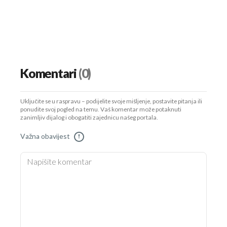
Komentari
(0)
Uključite se u raspravu – podijelite svoje mišljenje, postavite pitanja ili
ponudite svoj pogled na temu. Vaš komentar može potaknuti
zanimljiv dijalog i obogatiti zajednicu našeg portala.
Važna obavijest
!