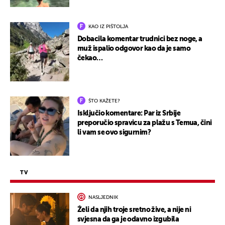
KAO IZ PIŠTOLJA
Dobacila komentar trudnici bez noge, a
muž ispalio odgovor kao da je samo
čekao…
ŠTO KAŽETE?
Isključio komentare: Par iz Srbije
preporučio spravicu za plažu s Temua, čini
li vam se ovo sigurnim?
TV
NASLJEDNIK
Želi da njih troje sretno žive, a nije ni
svjesna da ga je odavno izgubila