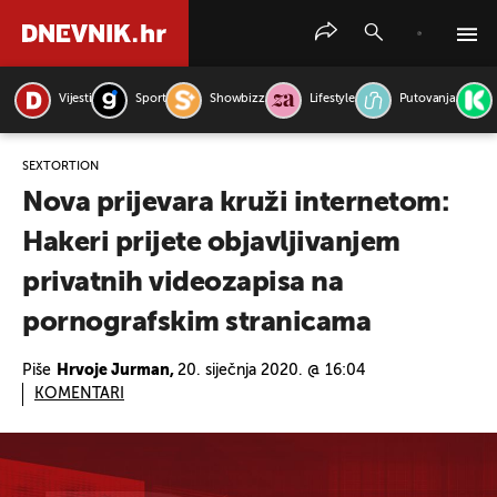
Vijesti
Sport
Showbizz
Lifestyle
Putovanja
PRETRAŽITE VIJESTI
SEXTORTION
Nova prijevara kruži internetom:
Hakeri prijete objavljivanjem
privatnih videozapisa na
pornografskim stranicama
Piše
Hrvoje Jurman,
20. siječnja 2020. @ 16:04
KOMENTARI