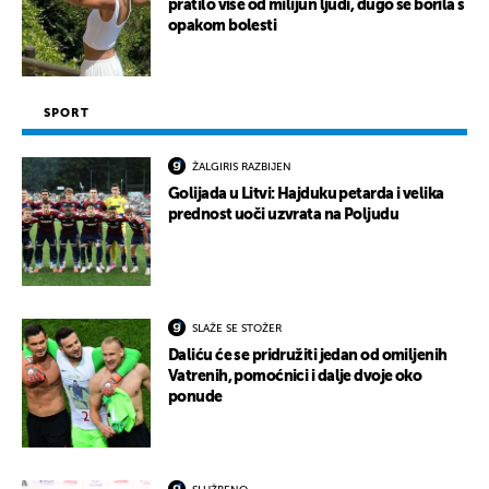
pratilo više od milijun ljudi, dugo se borila s
opakom bolesti
SPORT
ŽALGIRIS RAZBIJEN
Golijada u Litvi: Hajduku petarda i velika
prednost uoči uzvrata na Poljudu
SLAŽE SE STOŽER
Daliću će se pridružiti jedan od omiljenih
Vatrenih, pomoćnici i dalje dvoje oko
ponude