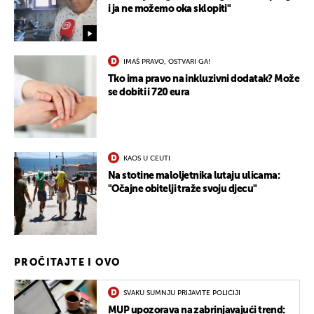
i ja ne možemo oka sklopiti"
IMAŠ PRAVO, OSTVARI GA!
Tko ima pravo na inkluzivni dodatak? Može
se dobiti i 720 eura
KAOS U CEUTI
Na stotine maloljetnika lutaju ulicama:
"Očajne obitelji traže svoju djecu"
PROČITAJTE I OVO
SVAKU SUMNJU PRIJAVITE POLICIJI
MUP upozorava na zabrinjavajući trend: