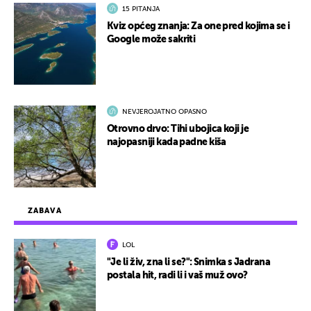
15 PITANJA
Kviz općeg znanja: Za one pred kojima se i
Google može sakriti
NEVJEROJATNO OPASNO
Otrovno drvo: Tihi ubojica koji je
najopasniji kada padne kiša
ZABAVA
LOL
"Je li živ, zna li se?": Snimka s Jadrana
postala hit, radi li i vaš muž ovo?