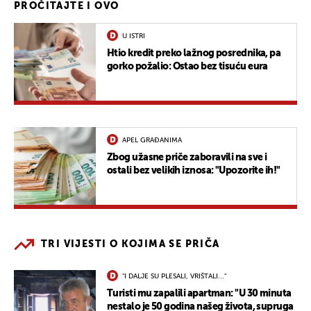
PROČITAJTE I OVO
U ISTRI
Htio kredit preko lažnog posrednika, pa
gorko požalio: Ostao bez tisuću eura
APEL GRAĐANIMA
Zbog užasne priče zaboravili na sve i
ostali bez velikih iznosa: "Upozorite ih!"
TRI VIJESTI O KOJIMA SE PRIČA
"I DALJE SU PLESALI, VRIŠTALI..."
Turisti mu zapalili apartman: "U 30 minuta
nestalo je 50 godina našeg života, supruga