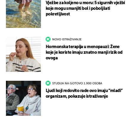
Vježbe za koljeno u moru: 5 sigurnih vježbi
koje mogu smanjiti bol i poboljšati
pokretljivost
NOVO ISTRAŽIVANJE
Hormonska terapija u menopauzi: Žene
koje je koriste imaju znatno manji rizik od
ovoga
STUDIJA NA GOTOVO 1.900 OSOBA
Ljudi koji redovito rade ovo imaju “mlađi”
organizam, pokazuje istraživanje