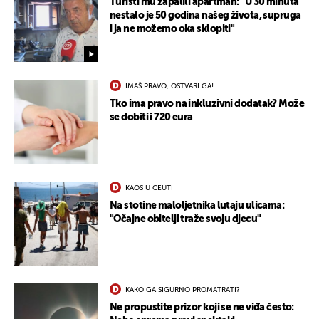
Turisti mu zapalili apartman: "U 30 minuta
nestalo je 50 godina našeg života, supruga
i ja ne možemo oka sklopiti"
IMAŠ PRAVO, OSTVARI GA!
Tko ima pravo na inkluzivni dodatak? Može
se dobiti i 720 eura
UKLJUČITE NOTIFIKACIJE
KAOS U CEUTI
Na stotine maloljetnika lutaju ulicama:
"Očajne obitelji traže svoju djecu"
KAKO GA SIGURNO PROMATRATI?
Ne propustite prizor koji se ne viđa često: