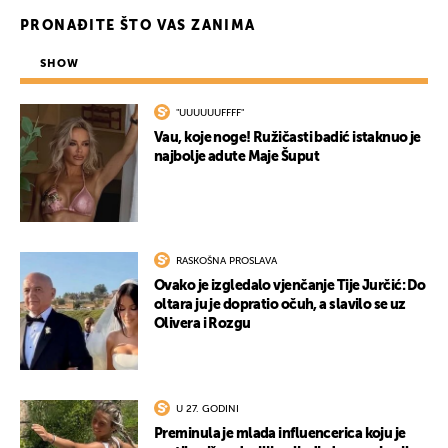
PRONAĐITE ŠTO VAS ZANIMA
SHOW
"UUUUUUFFFF"
Vau, koje noge! Ružičasti badić istaknuo je
najbolje adute Maje Šuput
RASKOŠNA PROSLAVA
Ovako je izgledalo vjenčanje Tije Jurčić: Do
oltara ju je dopratio očuh, a slavilo se uz
Olivera i Rozgu
U 27. GODINI
Preminula je mlada influencerica koju je