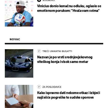
SLUŽBENO
Vinicius donio konačnu odluku, oglasio se
emotivnom porukom: "Hvala vam svima"
NOVAC
TREĆI UNIKATNI BUGATTI
Nazvan je po vrsti srednjovjekovnog
viteškog konja i visok samo metar
ZA POSLODAVCE
Kako ispravno dati nekome otkaz i izbjeći
najčešće pogreške te sudske sporove