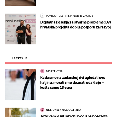
POKROVITELJ PHILIP MORRIS ZAGREB
Digitalna rješenja za stvarne probleme: Dva
hrvatska projekta dobila potporu za razvoj
LIFESTYLE
BAŠ EFEKTNA
Kada smo na zadarskoj rivi ugledali ovu
haljinu, morali smo doznati odakle je –
košta samo 18 eura
NIJE UVIJEK NAJBOLJI IZBOR
Teže vam je piti običnu vodu pa posežete