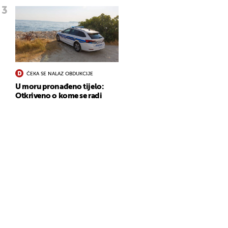
ČEKA SE NALAZ OBDUKCIJE
U moru pronađeno tijelo:
Otkriveno o kome se radi