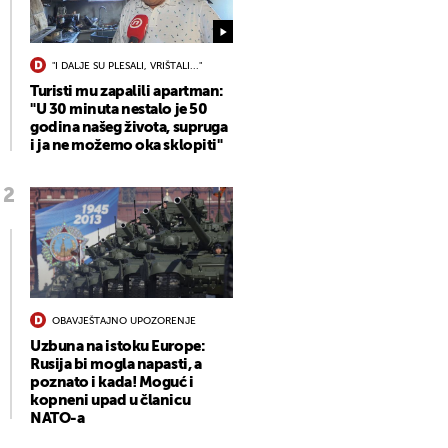
"I DALJE SU PLESALI, VRIŠTALI..."
Turisti mu zapalili apartman:
"U 30 minuta nestalo je 50
godina našeg života, supruga
i ja ne možemo oka sklopiti"
OBAVJEŠTAJNO UPOZORENJE
Uzbuna na istoku Europe:
Rusija bi mogla napasti, a
poznato i kada! Moguć i
kopneni upad u članicu
NATO-a