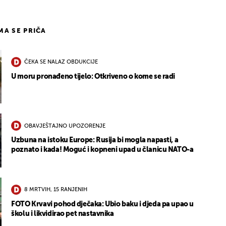
IMA SE PRIČA
ČEKA SE NALAZ OBDUKCIJE
U moru pronađeno tijelo: Otkriveno o kome se radi
OBAVJEŠTAJNO UPOZORENJE
Uzbuna na istoku Europe: Rusija bi mogla napasti, a
poznato i kada! Moguć i kopneni upad u članicu NATO-a
8 MRTVIH, 15 RANJENIH
FOTO Krvavi pohod dječaka: Ubio baku i djeda pa upao u
školu i likvidirao pet nastavnika