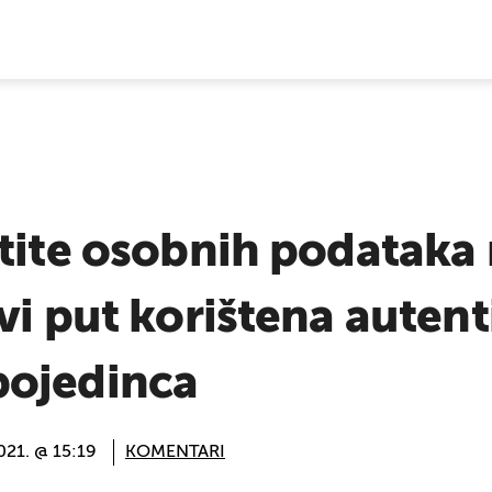
E VIJESTI
štite osobnih podataka
vi put korištena autenti
pojedinca
021. @ 15:19
KOMENTARI