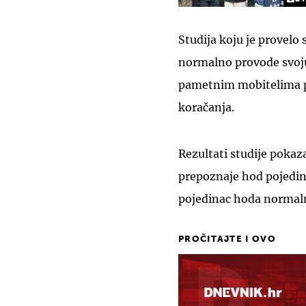
Studija koju je provelo 
normalno provode svoju
pametnim mobitelima p
koračanja.
Rezultati studije pokaza
prepoznaje hod pojedine
pojedinac hoda normaln
PROČITAJTE I OVO