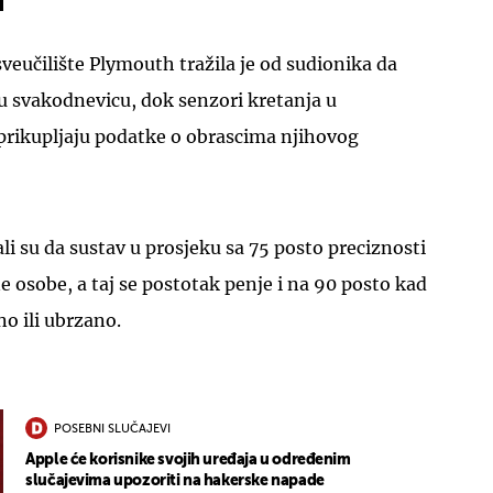
sveučilište Plymouth tražila je od sudionika da
 svakodnevicu, dok senzori kretanja u
rikupljaju podatke o obrascima njihovog
UKLJUČITE NOTIFIKACIJE
li su da sustav u prosjeku sa 75 posto preciznosti
 osobe, a taj se postotak penje i na 90 posto kad
o ili ubrzano.
POSEBNI SLUČAJEVI
Apple će korisnike svojih uređaja u određenim
slučajevima upozoriti na hakerske napade