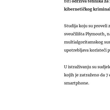
biti
održiva tehnika za 
kibernetičkog kriminal
Studija koju su proveli
sveučilišta Plymouth, n
multialgoritamskog sus
upotrebljava koristeći 
U istraživanju su sudje
kojih je zatraženo da 
smartphone.