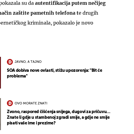
 pokazala su da
autentifikacija putem nečijeg
način zaštite pametnih telefona t
e drugih
bernetičkog kriminala, pokazalo je novo
JAVNO, A TAJNO
SOA dobiva nove ovlasti, stižu upozorenja: ''Bit će
problema''
OVO MORATE ZNATI
Zvono, raspored čišćenja snijega, dugovi za pričuvu…
Znate li gdje u stambenoj zgradi smije, a gdje ne smije
pisati vaše ime i prezime?