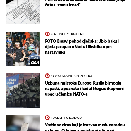
čaša u stanu iznad"
8 MRTVIH, 15 RANJENIH
FOTO Krvavi pohod dječaka: Ubio baku i
djeda pa upao u školu i likvidirao pet
nastavnika
14
OBAVJEŠTAJNO UPOZORENJE
Uzbuna na istoku Europe: Rusija bi mogla
napasti, a poznato i kada! Moguć i kopneni
upad u članicu NATO-a
UKLJUČITE NOTIFIKACIJE
PACIJENT U IZOLACIJI
Vratio se virus koji je izazvao međunarodnu
uzbunu: Otkriven novi slučaj u Europi