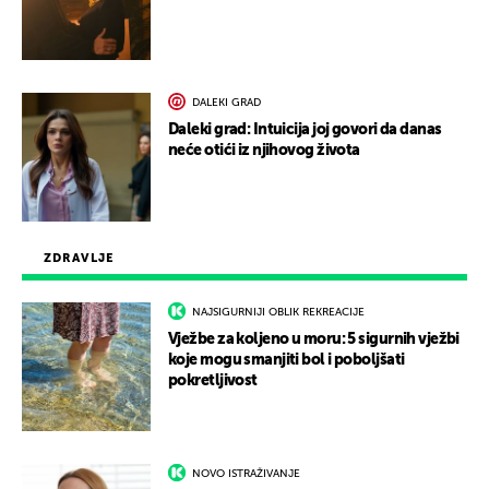
DALEKI GRAD
Daleki grad: Intuicija joj govori da danas
neće otići iz njihovog života
ZDRAVLJE
NAJSIGURNIJI OBLIK REKREACIJE
Vježbe za koljeno u moru: 5 sigurnih vježbi
koje mogu smanjiti bol i poboljšati
pokretljivost
NOVO ISTRAŽIVANJE