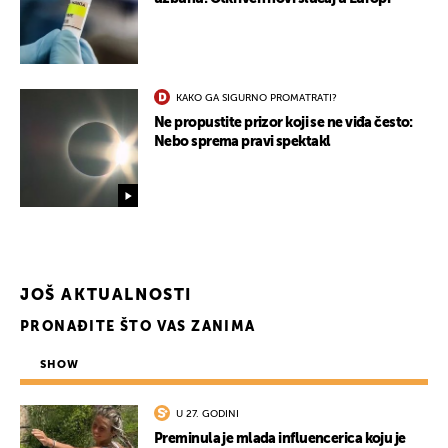
KAKO GA SIGURNO PROMATRATI?
Ne propustite prizor koji se ne viđa često:
Nebo sprema pravi spektakl
JOŠ AKTUALNOSTI
PRONAĐITE ŠTO VAS ZANIMA
SHOW
U 27. GODINI
Preminula je mlada influencerica koju je