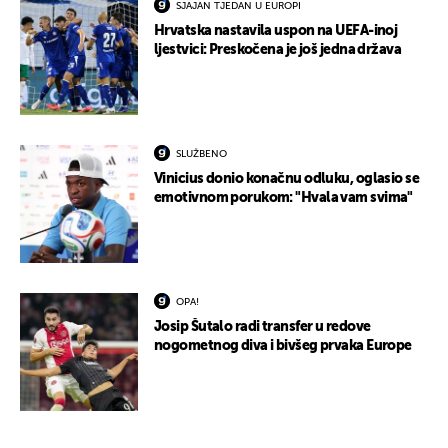
SJAJAN TJEDAN U EUROPI
Hrvatska nastavila uspon na UEFA-inoj
ljestvici: Preskočena je još jedna država
SLUŽBENO
Vinicius donio konačnu odluku, oglasio se
emotivnom porukom: "Hvala vam svima"
OPA!
Josip Šutalo radi transfer u redove
nogometnog diva i bivšeg prvaka Europe