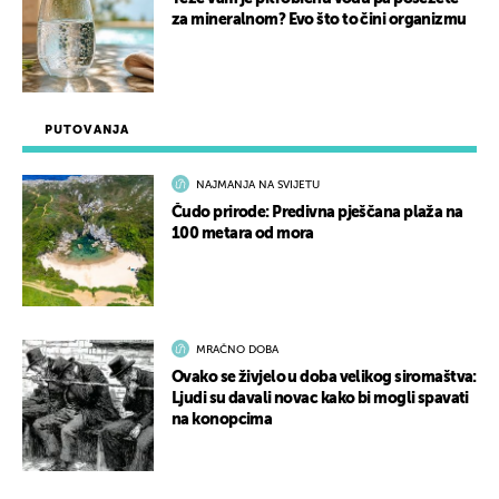
za mineralnom? Evo što to čini organizmu
PUTOVANJA
NAJMANJA NA SVIJETU
Čudo prirode: Predivna pješčana plaža na
100 metara od mora
MRAČNO DOBA
Ovako se živjelo u doba velikog siromaštva:
Ljudi su davali novac kako bi mogli spavati
na konopcima