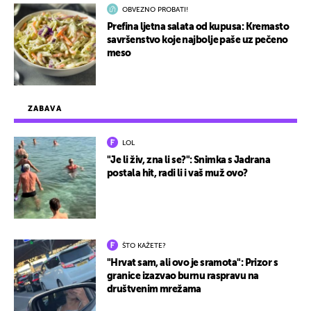
OBVEZNO PROBATI!
Prefina ljetna salata od kupusa: Kremasto
savršenstvo koje najbolje paše uz pečeno
meso
ZABAVA
LOL
"Je li živ, zna li se?": Snimka s Jadrana
postala hit, radi li i vaš muž ovo?
ŠTO KAŽETE?
"Hrvat sam, ali ovo je sramota": Prizor s
granice izazvao burnu raspravu na
društvenim mrežama