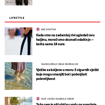
LIFESTYLE
BAŠ EFEKTNA
Kada smo na zadarskoj rivi ugledali ovu
haljinu, morali smo doznati odakle je –
košta samo 18 eura
NAJSIGURNIJI OBLIK REKREACIJE
Vježbe za koljeno u moru: 5 sigurnih vježbi
koje mogu smanjiti bol i poboljšati
pokretljivost
NIJE UVIJEK NAJBOLJI IZBOR
Teže vam je piti običnu vodu pa posežete