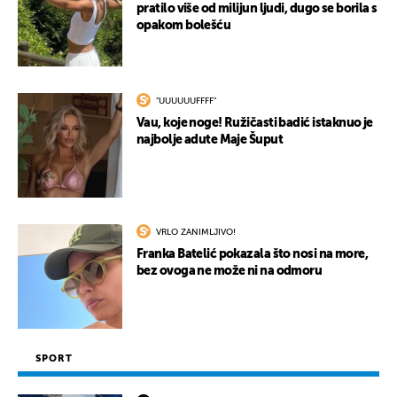
pratilo više od milijun ljudi, dugo se borila s
opakom bolešću
"UUUUUUFFFF"
Vau, koje noge! Ružičasti badić istaknuo je
najbolje adute Maje Šuput
VRLO ZANIMLJIVO!
Franka Batelić pokazala što nosi na more,
bez ovoga ne može ni na odmoru
SPORT