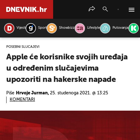
Vijesti
Sport
Showbizz
Lifestyle
Putovanja
PRETRAŽITE VIJESTI
POSEBNI SLUČAJEVI
Apple će korisnike svojih uređaja
u određenim slučajevima
upozoriti na hakerske napade
Piše
Hrvoje Jurman,
25. studenoga 2021. @ 13:25
KOMENTARI