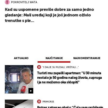
POKROVITELJ WATA
Kad su uspomene previše dobre za samo jedno
gledanje: Mali uređaj koji je još jednom oživio
trenutke s ple...
AKTUALNO
NAJČITANIJE
NAJKOMENTIRANIJE
"I DALJE SU PLESALI, VRIŠTALI..."
Turisti mu zapalili apartman: "U 30 minuta
nestalo je 50 godina našeg života, supruga
i ja ne možemo oka sklopiti"
PRIMORJE
Potres zatresao obalu: "Čula sam razbijanje