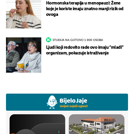
Hormonska terapija u menopauzi: Žene
koje je koriste imaju znatno manji rizik od
ovoga
STUDIJA NA GOTOVO 1.900 OSOBA
Ljudi koji redovito rade ovo imaju “mlađi”
organizam, pokazuje istraživanje