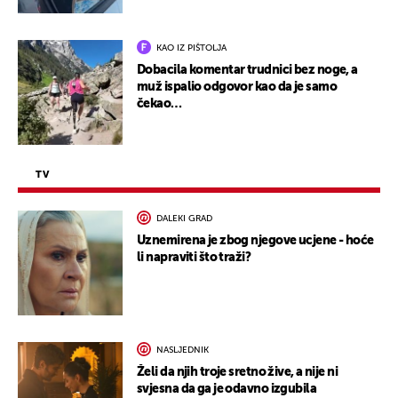
KAO IZ PIŠTOLJA
Dobacila komentar trudnici bez noge, a
muž ispalio odgovor kao da je samo
čekao…
TV
DALEKI GRAD
Uznemirena je zbog njegove ucjene - hoće
li napraviti što traži?
NASLJEDNIK
Želi da njih troje sretno žive, a nije ni
svjesna da ga je odavno izgubila