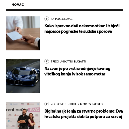
NOVAC
ZA POSLODAVCE
Kako ispravno dati nekome otkaz i izbjeći
najčešće pogreške te sudske sporove
TREĆI UNIKATNI BUGATTI
Nazvan je po vrsti srednjovjekovnog
viteškog konja i visok samo metar
POKROVITELJ PHILIP MORRIS ZAGREB
Digitalna rješenja za stvarne probleme: Dva
hrvatska projekta dobila potporu za razvoj