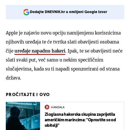
Dodajte DNEVNIK.hr u omiljeni Google izvor
Apple je najavio novu opciju namijenjenu korisnicima
njihovih uređaja te će tvrtka slati obavijesti osobama
čije
uređaje napadnu hakeri
. Ipak, te se obavijesti neće
slati svaki put, već samo u nekim specifičnim
slučajevima, kada su ti napadi sponzorirani od strana
država.
PROČITAJTE I OVO
HANDALA
Zloglasna hakerska skupina zaprijetila
američkim marincima: "Oprostite se od
obitelji"