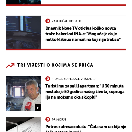
ZAKLJUČALI PODATKE
Dnevnik Nove TV otkriva koliko novca
traže hakeri od INA-e: "Moguće je da je
netko kliknuo na mail na koji nije trebao"
TRI VIJESTI O KOJIMA SE PRIČA
"I DALJE SU PLESALI, VRIŠTALI..."
Turisti mu zapalili apartman: "U 30 minuta
nestalo je 50 godina našeg života, supruga
i ja ne možemo oka sklopiti"
PRIMORJE
Potres zatresao obalu: "Čula sam razbijanje