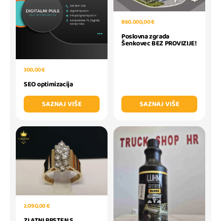
860.000,00 €
Poslovna zgrada
Šenkovec BEZ PROVIZIJE!
300,00 €
SEO optimizacija
SAZNAJ VIŠE
SAZNAJ VIŠE
2.090,00 €
ZLATNI PRSTEN S