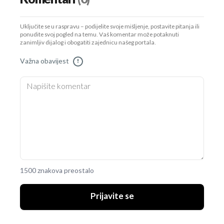
Uključite se u raspravu – podijelite svoje mišljenje, postavite pitanja ili
ponudite svoj pogled na temu. Vaš komentar može potaknuti
zanimljiv dijalog i obogatiti zajednicu našeg portala.
Važna obavijest
!
1500 znakova preostalo
Prijavite se