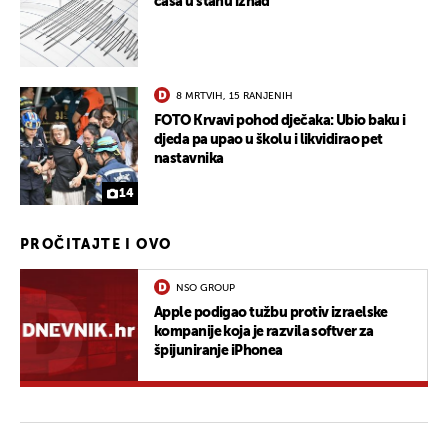
čaša u stanu iznad"
8 MRTVIH, 15 RANJENIH
FOTO Krvavi pohod dječaka: Ubio baku i
djeda pa upao u školu i likvidirao pet
nastavnika
14
PROČITAJTE I OVO
NSO GROUP
Apple podigao tužbu protiv izraelske
kompanije koja je razvila softver za
špijuniranje iPhonea