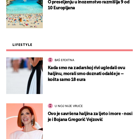
O preseljenju u inozemstvo razmišlja 9 od
10 Europljana
LIFESTYLE
BAŠ EFEKTNA
Kada smo na zadarskoj rivi ugledali ovu
haljinu, morali smo doznati odakle je –
košta samo 18 eura
U NOJ NIJE VRUĆE
Ovo je savršena haljina za ljeto i more - nosi
je i Bojana Gregorić Vejzović