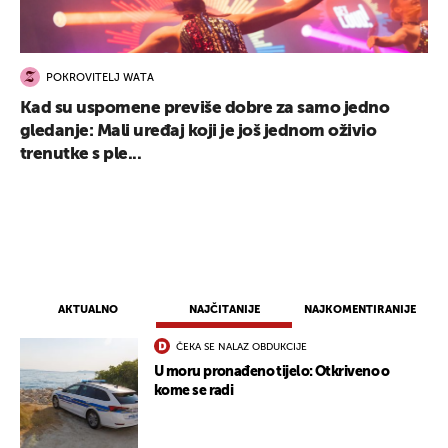
POKROVITELJ WATA
Kad su uspomene previše dobre za samo jedno
gledanje: Mali uređaj koji je još jednom oživio
trenutke s ple...
AKTUALNO
NAJČITANIJE
NAJKOMENTIRANIJE
ČEKA SE NALAZ OBDUKCIJE
U moru pronađeno tijelo: Otkriveno o
kome se radi