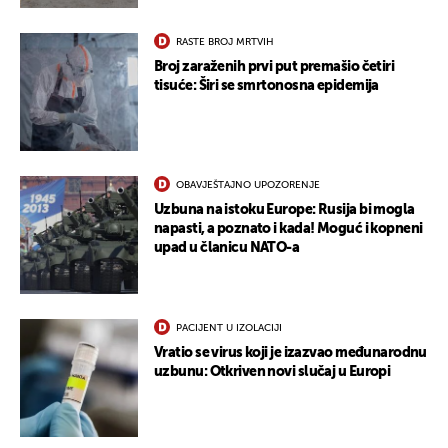
RASTE BROJ MRTVIH
Broj zaraženih prvi put premašio četiri
tisuće: Širi se smrtonosna epidemija
OBAVJEŠTAJNO UPOZORENJE
Uzbuna na istoku Europe: Rusija bi mogla
napasti, a poznato i kada! Moguć i kopneni
upad u članicu NATO-a
PACIJENT U IZOLACIJI
Vratio se virus koji je izazvao međunarodnu
uzbunu: Otkriven novi slučaj u Europi