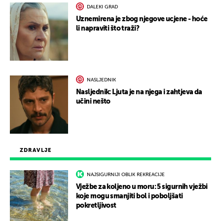
DALEKI GRAD
Uznemirena je zbog njegove ucjene - hoće
li napraviti što traži?
NASLJEDNIK
Nasljednik: Ljuta je na njega i zahtjeva da
učini nešto
ZDRAVLJE
NAJSIGURNIJI OBLIK REKREACIJE
Vježbe za koljeno u moru: 5 sigurnih vježbi
koje mogu smanjiti bol i poboljšati
pokretljivost