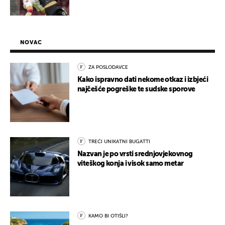
NOVAC
ZA POSLODAVCE
Kako ispravno dati nekome otkaz i izbjeći
najčešće pogreške te sudske sporove
TREĆI UNIKATNI BUGATTI
Nazvan je po vrsti srednjovjekovnog
viteškog konja i visok samo metar
KAMO BI OTIŠLI?