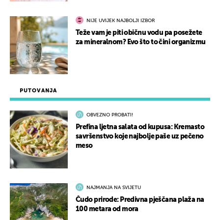
NIJE UVIJEK NAJBOLJI IZBOR
Teže vam je piti običnu vodu pa posežete
za mineralnom? Evo što to čini organizmu
PUTOVANJA
OBVEZNO PROBATI!
Prefina ljetna salata od kupusa: Kremasto
savršenstvo koje najbolje paše uz pečeno
meso
NAJMANJA NA SVIJETU
Čudo prirode: Predivna pješčana plaža na
100 metara od mora