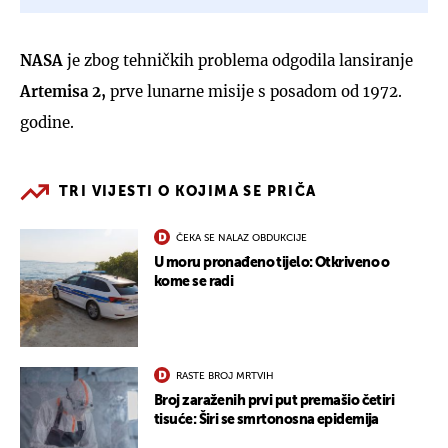
NASA
je zbog tehničkih problema odgodila lansiranje
Artemisa 2,
prve lunarne misije s posadom od 1972.
godine.
TRI VIJESTI O KOJIMA SE PRIČA
ČEKA SE NALAZ OBDUKCIJE
U moru pronađeno tijelo: Otkriveno o
kome se radi
RASTE BROJ MRTVIH
Broj zaraženih prvi put premašio četiri
tisuće: Širi se smrtonosna epidemija