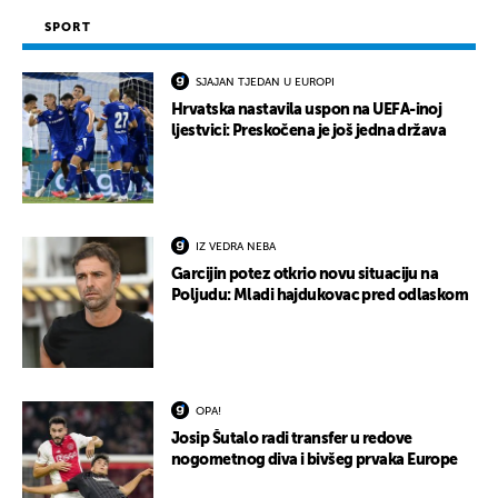
SPORT
SJAJAN TJEDAN U EUROPI
Hrvatska nastavila uspon na UEFA-inoj
ljestvici: Preskočena je još jedna država
IZ VEDRA NEBA
Garcijin potez otkrio novu situaciju na
Poljudu: Mladi hajdukovac pred odlaskom
OPA!
Josip Šutalo radi transfer u redove
nogometnog diva i bivšeg prvaka Europe