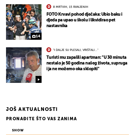
8 MRTVIH, 15 RANJENIH
FOTO Krvavi pohod dječaka: Ubio baku i
djeda pa upao u školu i likvidirao pet
nastavnika
14
"I DALJE SU PLESALI, VRIŠTALI..."
Turisti mu zapalili apartman: "U 30 minuta
nestalo je 50 godina našeg života, supruga
i ja ne možemo oka sklopiti"
JOŠ AKTUALNOSTI
UKLJUČITE NOTIFIKACIJE
PRONAĐITE ŠTO VAS ZANIMA
SHOW