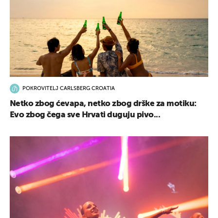
POKROVITELJ CARLSBERG CROATIA
Netko zbog ćevapa, netko zbog drške za motiku:
Evo zbog čega sve Hrvati duguju pivo...