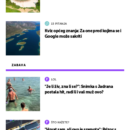
15 PITANJA
Kviz općeg znanja: Za one pred kojima se i
Google može sakriti
ZABAVA
LOL
"Je li živ, zna li se?": Snimka s Jadrana
postala hit, radi li i vaš muž ovo?
ŠTO KAŽETE?
"Hrvat sam, ali ovo je sramota": Prizor s