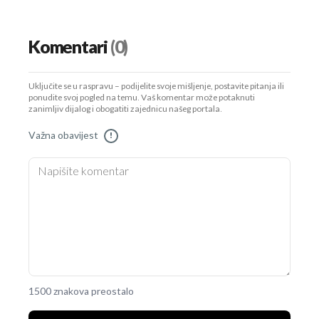
Komentari
(0)
Uključite se u raspravu – podijelite svoje mišljenje, postavite pitanja ili
ponudite svoj pogled na temu. Vaš komentar može potaknuti
zanimljiv dijalog i obogatiti zajednicu našeg portala.
Važna obavijest
!
1500 znakova preostalo