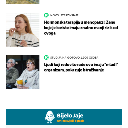
NOVO ISTRAŽIVANJE
Hormonska terapija u menopauzi: Žene
koje je koriste imaju znatno manji rizik od
ovoga
STUDIJA NA GOTOVO 1.900 OSOBA
Ljudi koji redovito rade ovo imaju “mlađi”
organizam, pokazuje istraživanje