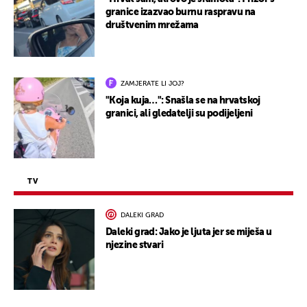
granice izazvao burnu raspravu na
društvenim mrežama
ZAMJERATE LI JOJ?
"Koja kuja…": Snašla se na hrvatskoj
granici, ali gledatelji su podijeljeni
TV
DALEKI GRAD
Daleki grad: Jako je ljuta jer se miješa u
njezine stvari