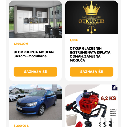
1,00 €
1.799,00 €
OTKUP GLAZBENIH
BLOK KUHINJA MODERN
INSTRUMENATA ISPLATA
340 cm - Modularna
ODMAH, ZAMJENA
MOGUĆA
SAZNAJ VIŠE
SAZNAJ VIŠE
8.200,00 €