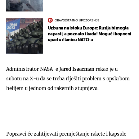
OBAVJEŠTAJNO UPOZORENJE
Uzbuna na istoku Europe: Rusija bi mogla
napasti, a poznato i kada! Moguć i kopneni
upad u članicu NATO-a
Administrator NASA-e
Jared Isaacman
rekao je u
subotu na X-u da se treba riješiti problem s opskrbom
helijem u jednom od raketnih stupnjeva.
Popravci će zahtijevati premještanje rakete i kapsule