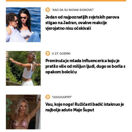
"KAO DA SU NOVAK ĐOKOVIĆ"
Jedan od najpoznatijih svjetskih parova
stigao na Jadran, ovakve reakcije
vjerojatno nisu očekivali
U 27. GODINI
Preminula je mlada influencerica koju je
pratilo više od milijun ljudi, dugo se borila s
opakom bolešću
"UUUUUUFFFF"
Vau, koje noge! Ružičasti badić istaknuo je
najbolje adute Maje Šuput