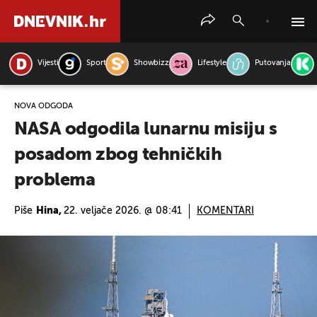
Vijesti
Sport
Showbizz
Lifestyle
Putovanja
PRETRAŽITE VIJESTI
NOVA ODGODA
NASA odgodila lunarnu misiju s
posadom zbog tehničkih
problema
Piše
Hina,
22. veljače 2026. @ 08:41
KOMENTARI