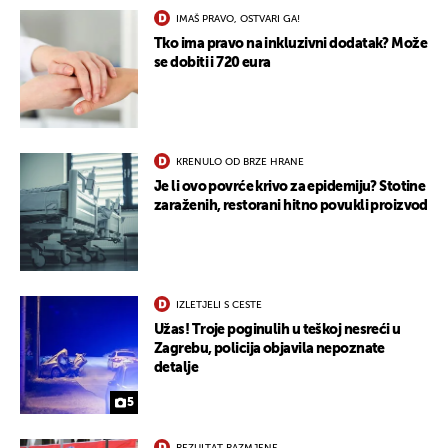
IMAŠ PRAVO, OSTVARI GA!
Tko ima pravo na inkluzivni dodatak? Može
se dobiti i 720 eura
KRENULO OD BRZE HRANE
Je li ovo povrće krivo za epidemiju? Stotine
zaraženih, restorani hitno povukli proizvod
IZLETJELI S CESTE
Užas! Troje poginulih u teškoj nesreći u
Zagrebu, policija objavila nepoznate
detalje
5
REZULTAT RAZMJENE