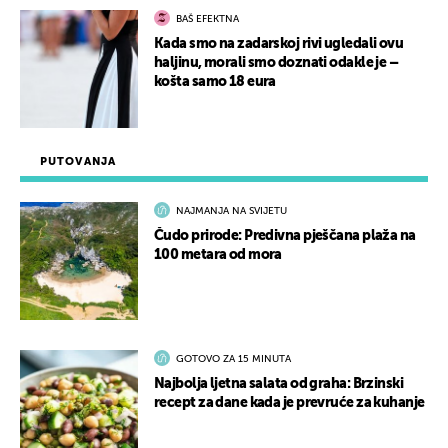
BAŠ EFEKTNA
Kada smo na zadarskoj rivi ugledali ovu
haljinu, morali smo doznati odakle je –
košta samo 18 eura
PUTOVANJA
NAJMANJA NA SVIJETU
Čudo prirode: Predivna pješčana plaža na
100 metara od mora
GOTOVO ZA 15 MINUTA
Najbolja ljetna salata od graha: Brzinski
recept za dane kada je prevruće za kuhanje