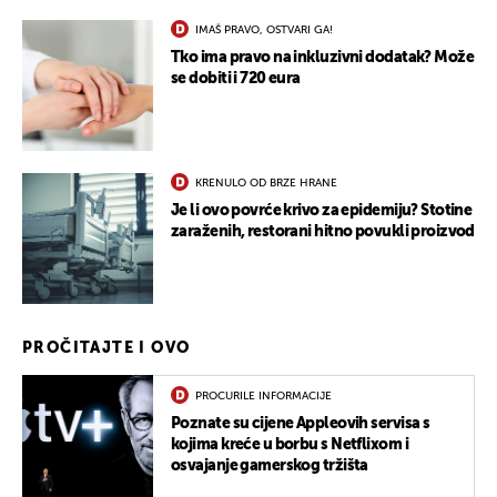
IMAŠ PRAVO, OSTVARI GA!
Tko ima pravo na inkluzivni dodatak? Može
se dobiti i 720 eura
KRENULO OD BRZE HRANE
Je li ovo povrće krivo za epidemiju? Stotine
zaraženih, restorani hitno povukli proizvod
PROČITAJTE I OVO
PROCURILE INFORMACIJE
Poznate su cijene Appleovih servisa s
kojima kreće u borbu s Netflixom i
osvajanje gamerskog tržišta