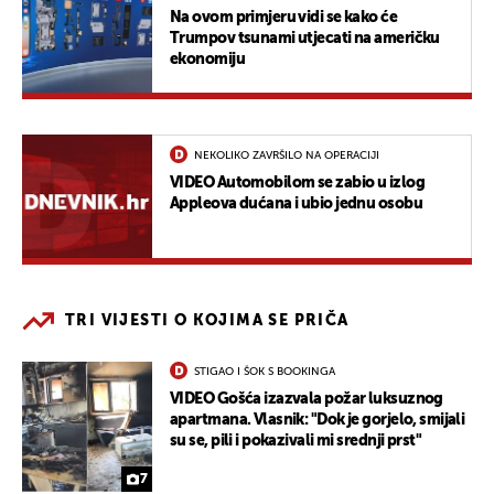
Na ovom primjeru vidi se kako će
Trumpov tsunami utjecati na američku
ekonomiju
NEKOLIKO ZAVRŠILO NA OPERACIJI
VIDEO Automobilom se zabio u izlog
Appleova dućana i ubio jednu osobu
TRI VIJESTI O KOJIMA SE PRIČA
STIGAO I ŠOK S BOOKINGA
VIDEO Gošća izazvala požar luksuznog
apartmana. Vlasnik: "Dok je gorjelo, smijali
su se, pili i pokazivali mi srednji prst"
7