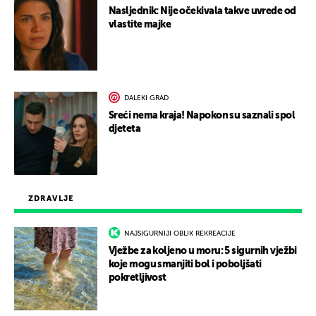
Nasljednik: Nije očekivala takve uvrede od
vlastite majke
DALEKI GRAD
Sreći nema kraja! Napokon su saznali spol
djeteta
ZDRAVLJE
NAJSIGURNIJI OBLIK REKREACIJE
Vježbe za koljeno u moru: 5 sigurnih vježbi
koje mogu smanjiti bol i poboljšati
pokretljivost