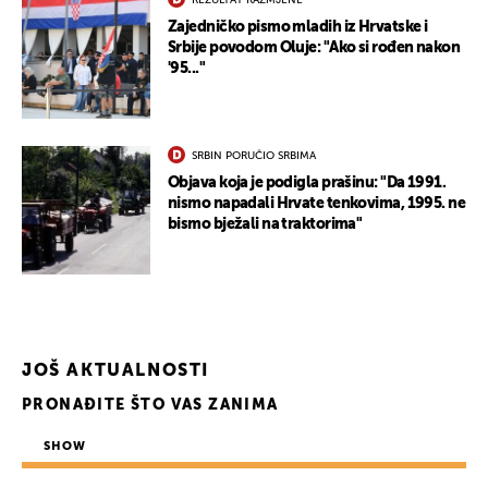
Zajedničko pismo mladih iz Hrvatske i
Srbije povodom Oluje: "Ako si rođen nakon
'95..."
SRBIN PORUČIO SRBIMA
Objava koja je podigla prašinu: "Da 1991.
nismo napadali Hrvate tenkovima, 1995. ne
bismo bježali na traktorima"
JOŠ AKTUALNOSTI
PRONAĐITE ŠTO VAS ZANIMA
SHOW