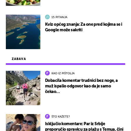
15 PITANJA
Kviz općeg znanja: Za one pred kojima se i
Google može sakriti
ZABAVA
KAO IZ PIŠTOLJA
Dobacila komentar trudnici bez noge, a
muž ispalio odgovor kao da je samo
čekao…
ŠTO KAŽETE?
Isključio komentare: Par iz Srbije
preporučio spravicu za plažu s Temua, čini