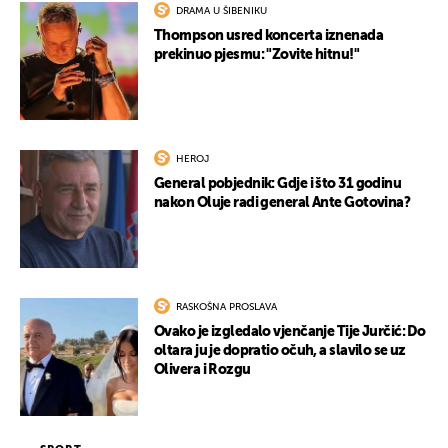
DRAMA U ŠIBENIKU
Thompson usred koncerta iznenada
prekinuo pjesmu: "Zovite hitnu!"
HEROJ
General pobjednik: Gdje i što 31 godinu
nakon Oluje radi general Ante Gotovina?
RASKOŠNA PROSLAVA
Ovako je izgledalo vjenčanje Tije Jurčić: Do
oltara ju je dopratio očuh, a slavilo se uz
Olivera i Rozgu