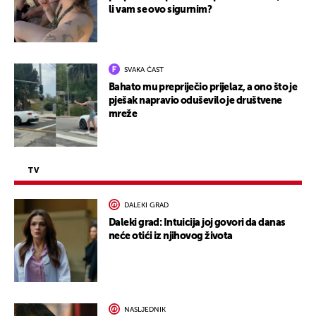
li vam se ovo sigurnim?
SVAKA ČAST
Bahato mu prepriječio prijelaz, a ono što je
pješak napravio oduševilo je društvene
mreže
TV
DALEKI GRAD
Daleki grad: Intuicija joj govori da danas
neće otići iz njihovog života
NASLJEDNIK