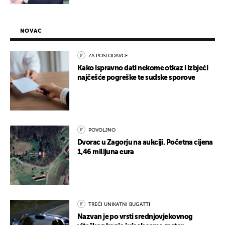
NOVAC
ZA POSLODAVCE
Kako ispravno dati nekome otkaz i izbjeći
najčešće pogreške te sudske sporove
POVOLJNO
Dvorac u Zagorju na aukciji. Početna cijena
1,46 milijuna eura
TREĆI UNIKATNI BUGATTI
Nazvan je po vrsti srednjovjekovnog