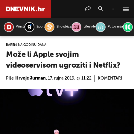
Vijesti
Sport
Showbizz
Lifestyle
Putovanja
PRETRAŽITE VIJESTI
BAREM NA GODINU DANA
Može li Apple svojim
videoservisom ugroziti i Netflix?
Piše
Hrvoje Jurman,
17. rujna 2019. @ 11:22
KOMENTARI