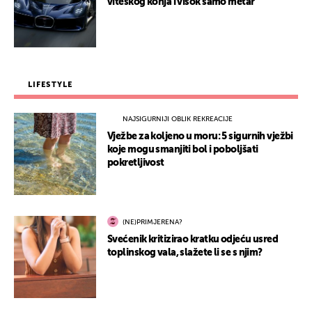
viteškog konja i visok samo metar
LIFESTYLE
NAJSIGURNIJI OBLIK REKREACIJE
Vježbe za koljeno u moru: 5 sigurnih vježbi
koje mogu smanjiti bol i poboljšati
pokretljivost
(NE)PRIMJERENA?
Svećenik kritizirao kratku odjeću usred
toplinskog vala, slažete li se s njim?