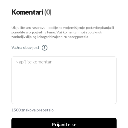
Komentari
(0)
Uključite se u raspravu – podijelite svoje mišljenje, postavite pitanja ili
ponudite svoj pogled na temu. Vaš komentar može potaknuti
zanimljiv dijalog i obogatiti zajednicu našeg portala.
Važna obavijest
!
1500 znakova preostalo
Prijavite se