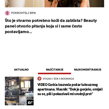
POKROVITELJ BIPA
Što je stvarno potrebno koži da zablista? Beauty
panel otvorio pitanja koja si i same često
postavljamo...
AKTUALNO
NAJČITANIJE
NAJKOMENTIRANIJE
STIGAO I ŠOK S BOOKINGA
VIDEO Gošća izazvala požar luksuznog
apartmana. Vlasnik: "Dok je gorjelo, smijali
su se, pili i pokazivali mi srednji prst"
7