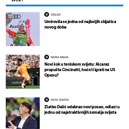
SPORT
ODLAZI
Umirovila se jedna od najboljih skijašica
novog doba
NEMA KRAJA
Novi šok u teniskom svijetu: Alcaraz
propušta Cincinatti, hoće li igrati na US
Openu?
NOVI IZAZOV
Zlatko Dalić odabrao novi posao, odlazi u
jednu od najatraktivnijih zemalja svijeta