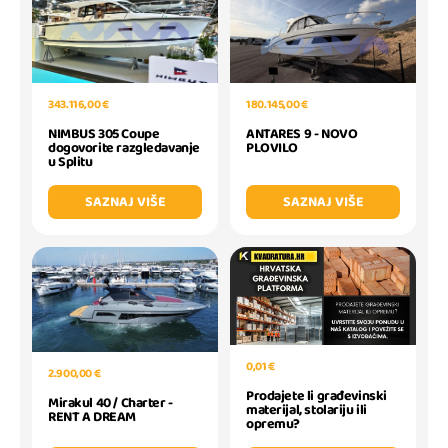
343.116,00 €
180.145,00 €
NIMBUS 305 Coupe
ANTARES 9 - NOVO
dogovorite razgledavanje
PLOVILO
u Splitu
SAZNAJ VIŠE
SAZNAJ VIŠE
0,01 €
2.900,00 €
Prodajete li građevinski
Mirakul 40 / Charter -
materijal, stolariju ili
RENT A DREAM
opremu?