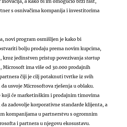
inovacija, a kako bi im omogućio brži rast,
rtner s osnivačima kompanija i investitorima
ta, novi program osmišljen je kako bi
UKLJUČITE NOTIFIKACIJE
stvariti bolju prodaju prema novim kupcima,
a, kroz jedinstven pristup povezivanja
startup
e, Microsoft ima više od 30.000 prodajnih
artnera čiji je cilj potaknuti tvrtke iz svih
na da usvoje Microsoftova rješenja u oblaku.
 koji će marketinškim i prodajnim timovima
 da zadovolje korporativne standarde klijenta, a
 tim kompanijama u partnerstvu s ogromnim
osofta i partnera u njegovu ekosustavu.