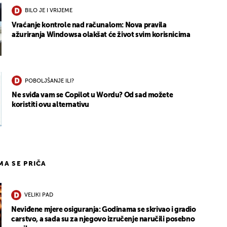
BILO JE I VRIJEME
Vraćanje kontrole nad računalom: Nova pravila
ažuriranja Windowsa olakšat će život svim korisnicima
POBOLJŠANJE ILI?
Ne sviđa vam se Copilot u Wordu? Od sad možete
koristiti ovu alternativu
IMA SE PRIČA
VELIKI PAD
Neviđene mjere osiguranja: Godinama se skrivao i gradio
carstvo, a sada su za njegovo izručenje naručili posebno