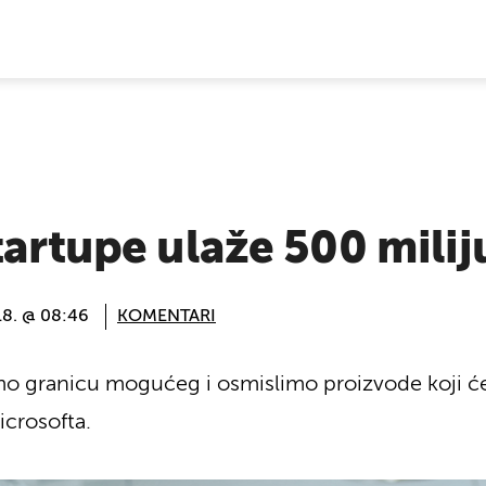
E VIJESTI
tartupe ulaže 500 mili
18. @ 08:46
KOMENTARI
mo granicu mogućeg i osmislimo proizvode koji će 
Microsofta.