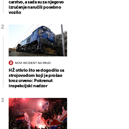
carstvo, a sada su za njegovo
izručenje naručili posebno
vozilo
NOVI INCIDENT NA PRUZI
HŽ otkrio što se dogodilo sa
strojovođom koji je prošao
kroz crveno: Pokrenut
inspekcijski nadzor