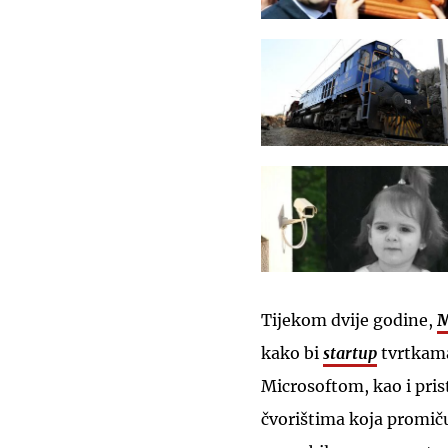
Tijekom dvije godine,
M
kako bi
startup
tvrtkam
Microsoftom, kao i pri
čvorištima koja promič