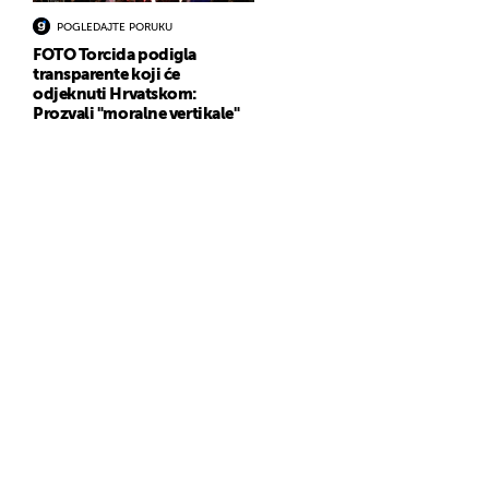
POGLEDAJTE PORUKU
FOTO Torcida podigla
transparente koji će
odjeknuti Hrvatskom:
Prozvali "moralne vertikale"