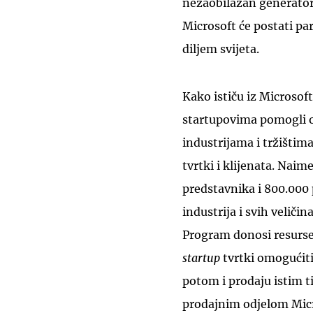
nezaobilazan generator 
Microsoft će postati pa
diljem svijeta.
Kako ističu iz Microsof
startupovima pomogli o
industrijama i tržištim
tvrtki i klijenata. Naim
predstavnika i 800.000 p
industrija i svih veliči
Program donosi resurse
startup
tvrtki omogućiti
potom i prodaju istim
prodajnim odjelom Micr