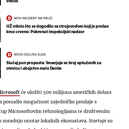
vozilo
NOVI INCIDENT NA PRUZI
HŽ otkrio što se dogodilo sa strojovođom koji je prošao
kroz crveno: Pokrenut inspekcijski nadzor
NOVA ODLUKA SUDA
Slučaj pun propusta: Smanjuje se broj optuženih za
otmicu i ubojstvo male Danke
icrosoft
će uložiti 500 milijuna američkih dolara
a ponudio mogućnost zajedničke prodaje s
stup Microsoftovim tehnologijama te društvenim
u suradnju unutar lokalnih ekosustava.
Startupi
su