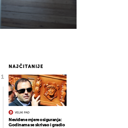
NAJČITANIJE
VELIKI PAD
Neviđene mjere osiguranja:
Godinama se skrivao i gradio