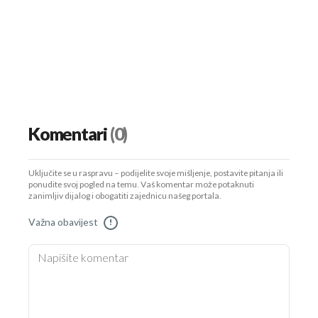
Komentari
(0)
Uključite se u raspravu – podijelite svoje mišljenje, postavite pitanja ili
ponudite svoj pogled na temu. Vaš komentar može potaknuti
zanimljiv dijalog i obogatiti zajednicu našeg portala.
Važna obavijest
!