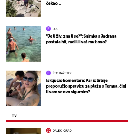
čekao…
LOL
"Je li živ, zna li se?": Snimka s Jadrana
postala hit, radi li i vaš muž ovo?
ŠTO KAŽETE?
Isključio komentare: Par iz Srbije
preporučio spravicu za plažu s Temua, čini
li vam se ovo sigurnim?
TV
DALEKI GRAD