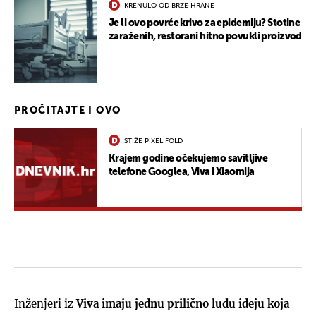
KRENULO OD BRZE HRANE
Je li ovo povrće krivo za epidemiju? Stotine
zaraženih, restorani hitno povukli proizvod
PROČITAJTE I OVO
STIŽE PIXEL FOLD
Krajem godine očekujemo savitljive
telefone Googlea, Viva i Xiaomija
Inženjeri iz
Viva imaju jednu prilično ludu ideju koja