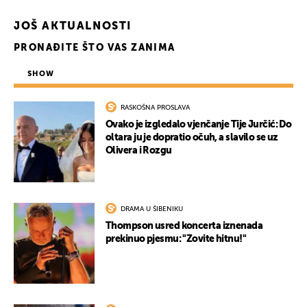
JOŠ AKTUALNOSTI
PRONAĐITE ŠTO VAS ZANIMA
SHOW
RASKOŠNA PROSLAVA
Ovako je izgledalo vjenčanje Tije Jurčić: Do
oltara ju je dopratio očuh, a slavilo se uz
Olivera i Rozgu
DRAMA U ŠIBENIKU
Thompson usred koncerta iznenada
prekinuo pjesmu: "Zovite hitnu!"