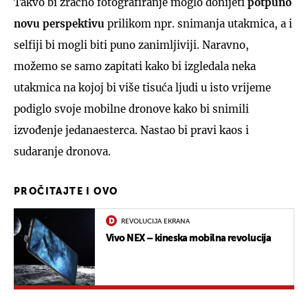
Takvo bi zračno fotografiranje moglo donijeti
potpuno
novu perspektivu
prilikom npr. snimanja utakmica, a i
selfiji bi mogli biti puno zanimljiviji. Naravno,
možemo se samo zapitati kako bi izgledala neka
utakmica na kojoj bi više tisuća ljudi u isto vrijeme
podiglo svoje mobilne dronove kako bi snimili
izvođenje jedanaesterca. Nastao bi pravi kaos i
sudaranje dronova.
PROČITAJTE I OVO
REVOLUCIJA EKRANA
Vivo NEX – kineska mobilna revolucija