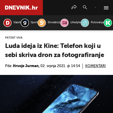
Vijesti
Sport
Showbizz
Lifestyle
Putovanja
PRETRAŽITE VIJESTI
PATENT VIVA
Luda ideja iz Kine: Telefon koji u
sebi skriva dron za fotografiranje
Piše
Hrvoje Jurman,
02. srpnja 2021. @ 14:54
KOMENTARI