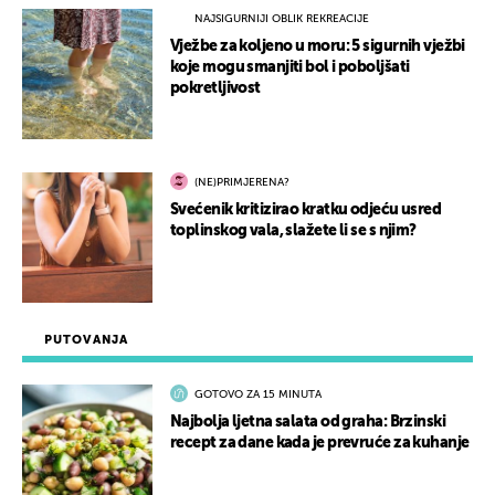
NAJSIGURNIJI OBLIK REKREACIJE
Vježbe za koljeno u moru: 5 sigurnih vježbi
koje mogu smanjiti bol i poboljšati
pokretljivost
(NE)PRIMJERENA?
Svećenik kritizirao kratku odjeću usred
toplinskog vala, slažete li se s njim?
PUTOVANJA
GOTOVO ZA 15 MINUTA
Najbolja ljetna salata od graha: Brzinski
recept za dane kada je prevruće za kuhanje