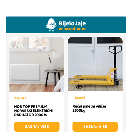
420,00 €
234,00 €
Ručni paletni viličar
NOB TOP PREMIUM
2500kg
NORVEŠKI ELEKTRIČNI
RADIJATOR 2000 W
SAZNAJ VIŠE
SAZNAJ VIŠE