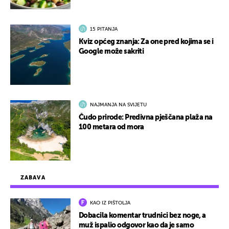
15 PITANJA
Kviz općeg znanja: Za one pred kojima se i
Google može sakriti
NAJMANJA NA SVIJETU
Čudo prirode: Predivna pješčana plaža na
100 metara od mora
ZABAVA
KAO IZ PIŠTOLJA
Dobacila komentar trudnici bez noge, a
muž ispalio odgovor kao da je samo