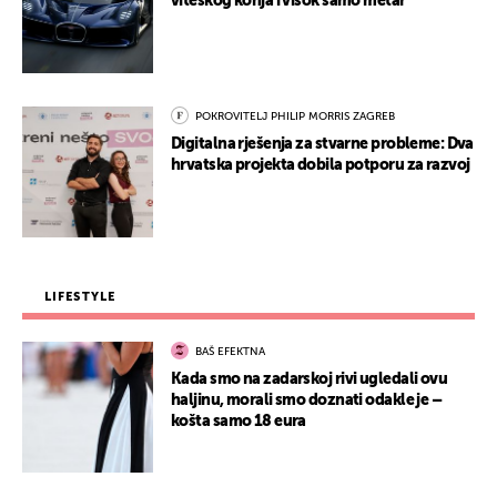
viteškog konja i visok samo metar
POKROVITELJ PHILIP MORRIS ZAGREB
Digitalna rješenja za stvarne probleme: Dva
hrvatska projekta dobila potporu za razvoj
LIFESTYLE
BAŠ EFEKTNA
Kada smo na zadarskoj rivi ugledali ovu
haljinu, morali smo doznati odakle je –
košta samo 18 eura