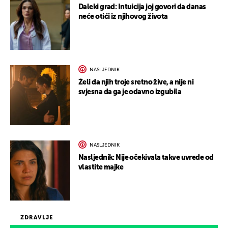
Daleki grad: Intuicija joj govori da danas
neće otići iz njihovog života
NASLJEDNIK
Želi da njih troje sretno žive, a nije ni
svjesna da ga je odavno izgubila
NASLJEDNIK
Nasljednik: Nije očekivala takve uvrede od
vlastite majke
ZDRAVLJE