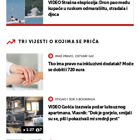
VIDEO Strašna eksplozija: Dron pao među
kupače u ruskom odmaralištu, stradala i
djeca
TRI VIJESTI O KOJIMA SE PRIČA
IMAŠ PRAVO, OSTVARI GA!
Tko ima pravo na inkluzivni dodatak? Može
se dobiti i 720 eura
STIGAO I ŠOK S BOOKINGA
VIDEO Gošća izazvala požar luksuznog
apartmana. Vlasnik: "Dok je gorjelo, smijali
su se, pili i pokazivali mi srednji prst"
1:27
7