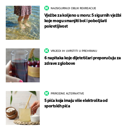
NAJSIGURNIJI OBLIK REKREACIJE
Vježbe za koljeno u moru: 5 sigurnih vježbi
koje mogu smanjiti bol i poboljšati
pokretljivost
VRIJEDI IH UVRSTITI U PREHRANU
6 napitaka koje dijetetičari preporučuju za
zdrave zglobove
PRIRODNE ALTERNATIVE
5 pića koja imaju više elektrolita od
sportskih pića