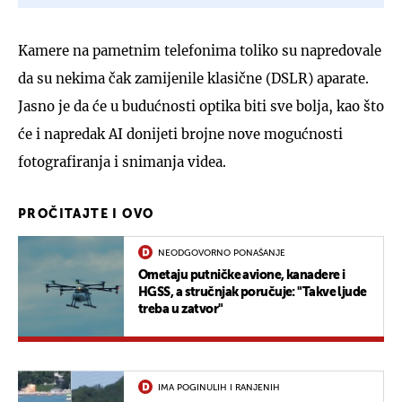
Kamere na pametnim telefonima toliko su napredovale
da su nekima čak zamijenile klasične (DSLR) aparate.
Jasno je da će u budućnosti optika biti sve bolja, kao što
će i napredak AI donijeti brojne nove mogućnosti
fotografiranja i snimanja videa.
PROČITAJTE I OVO
NEODGOVORNO PONAŠANJE
Ometaju putničke avione, kanadere i
HGSS, a stručnjak poručuje: "Takve ljude
treba u zatvor"
IMA POGINULIH I RANJENIH