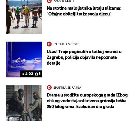
KAOS U CEUTI
Na stotine maloljetnika lutaju ulicama:
"Očajne obitelji traže svoju djecu"
UKLJUČITE NOTIFIKACIJE
IZLETJELI S CESTE
Užas! Troje poginulih u teškoj nesreći u
Zagrebu, policija objavila nepoznate
detalje
1:02
5
SPUSTILA SE RAJNA
Drama u središtu europskoga grada! Zbog
niskog vodostaja otkrivena grdosija teška
250 kilograma: Evakuiran dio grada