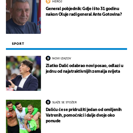
HEROJ
General pobjednik: Gdje i što 31 godinu
nakon Oluje radi general Ante Gotovina?
SPORT
NOVI IZAZOV
Zlatko Dalić odabrao novi posao, odlazi u
jednu od najatraktivnijih zemalja svijeta
SLAŽE SE STOŽER
Daliću će se pridružiti jedan od omiljenih
Vatrenih, pomoćnici i dalje dvoje oko
ponude