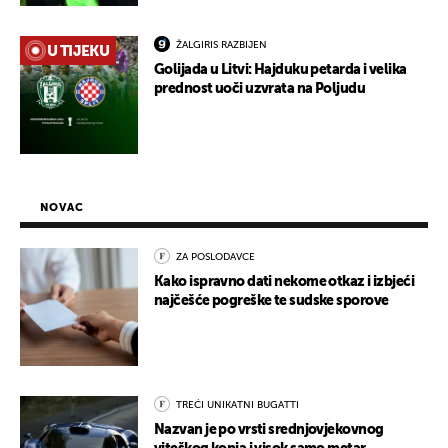
ŽALGIRIS RAZBIJEN
U TIJEKU
Golijada u Litvi: Hajduku petarda i velika
prednost uoči uzvrata na Poljudu
NOVAC
ZA POSLODAVCE
Kako ispravno dati nekome otkaz i izbjeći
najčešće pogreške te sudske sporove
TREĆI UNIKATNI BUGATTI
Nazvan je po vrsti srednjovjekovnog