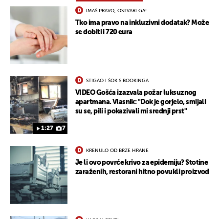
IMAŠ PRAVO, OSTVARI GA!
Tko ima pravo na inkluzivni dodatak? Može
se dobiti i 720 eura
STIGAO I ŠOK S BOOKINGA
VIDEO Gošća izazvala požar luksuznog
apartmana. Vlasnik: "Dok je gorjelo, smijali
su se, pili i pokazivali mi srednji prst"
1:27
7
KRENULO OD BRZE HRANE
Je li ovo povrće krivo za epidemiju? Stotine
zaraženih, restorani hitno povukli proizvod