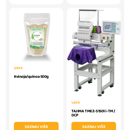
3,99 €
Kvinoja/quinoa 500g
1,00 €
TAJIMA TMEZ-S1501 i-TM /
DCP
SAZNAJ VIŠE
SAZNAJ VIŠE