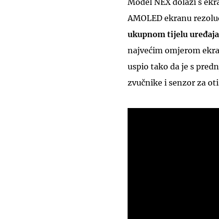
Model NEX dolazi s ekra
AMOLED ekranu rezoluci
ukupnom tijelu uređaja
najvećim omjerom ekran
uspio tako da je s pred
zvučnike i senzor za oti