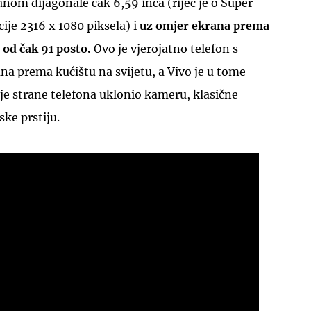
nom dijagonale čak 6,59 inča (riječ je o Super
je 2316 x 1080 piksela) i
uz omjer ekrana prema
 od čak 91 posto.
Ovo je vjerojatno telefon s
a prema kućištu na svijetu, a Vivo je u tome
nje strane telefona uklonio kameru, klasične
UKLJUČITE NOTIFIKACIJE
ske prstiju.