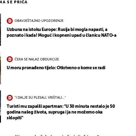
IMA SE PRIČA
OBAVJEŠTAJNO UPOZORENJE
Uzbuna na istoku Europe: Rusija bi mogla napasti, a
poznato i kada! Moguć i kopneni upad u članicu NATO-a
ČEKA SE NALAZ OBDUKCIJE
U moru pronađeno tijelo: Otkriveno o kome se radi
"I DALJE SU PLESALI, VRIŠTALI..."
Turisti mu zapalili apartman: "U 30 minuta nestalo je 50
godina našeg života, supruga i ja ne možemo oka
sklopiti"