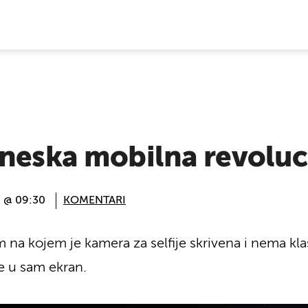
E VIJESTI
ineska mobilna revoluc
8. @ 09:30
KOMENTARI
 na kojem je kamera za selfije skrivena i nema kla
je u sam ekran.