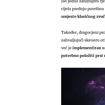
Još jedno zanimljivo rj
cijelu prednju površinu
umjesto klasičnog zvuč
Također, dragocjeni pro
zahvaljujući skeneru oti
već je
implementiran u 
potrebno položiti prst 