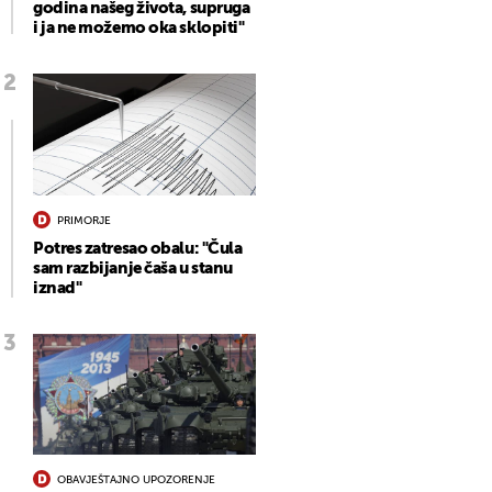
godina našeg života, supruga
i ja ne možemo oka sklopiti"
PRIMORJE
Potres zatresao obalu: "Čula
sam razbijanje čaša u stanu
iznad"
OBAVJEŠTAJNO UPOZORENJE