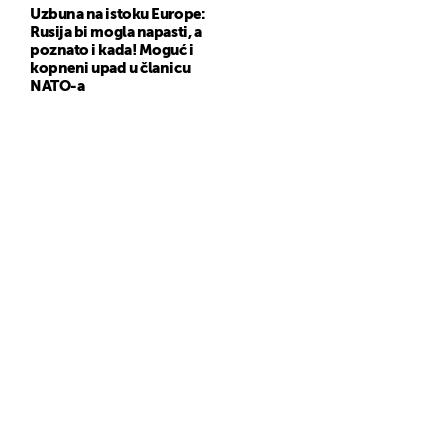
Uzbuna na istoku Europe:
Rusija bi mogla napasti, a
poznato i kada! Moguć i
kopneni upad u članicu
NATO-a