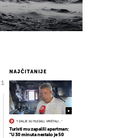
NAJČITANIJE
"I DALJE SU PLESALI, VRIŠTALI..."
Turisti mu zapalili apartman:
"U 30 minuta nestalo je 50