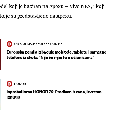
del koji je baziran na Apexu – Vivo NEX, i koji
 koje su predstavljene na Apexu.
OD SLJEDEĆE ŠKOLSKE GODINE
Europska zemlja izbacuje mobitele, tablete i pametne
telefone iz škola: "Nije im mjesto u učionicama"
HONOR
Isprobali smo HONOR 70: Predivan izvana, izvrstan
iznutra