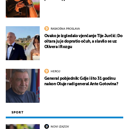
RASKOŠNA PROSLAVA
Ovako je izgledalo vjenčanje Tije Jurčić: Do
oltara ju je dopratio očuh, a slavilo se uz
Olivera i Rozgu
HEROJ
General pobjednik: Gdje i što 31 godinu
nakon Oluje radi general Ante Gotovina?
SPORT
NOVI IZAZOV