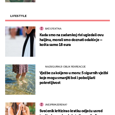
LIFESTYLE
BAŠ EFEKTNA
Kada smo na zadarskoj rivi ugledali ovu
haljinu, morali smo doznati odakle je –
košta samo 18 eura
NAJSIGURNIJI OBLIK REKREACIJE
Vježbe za koljeno u moru: 5 sigurnih vježbi
koje mogu smanjiti bol i poboljšati
pokretljivost
(NE)PRIMJERENA?
Svećenik kritizirao kratku odjeću usred