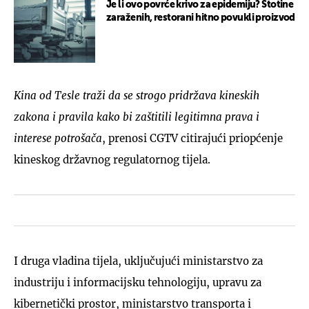
Je li ovo povrće krivo za epidemiju? Stotine
zaraženih, restorani hitno povukli proizvod
Kina od Tesle traži da se strogo pridržava kineskih
zakona i pravila kako bi zaštitili legitimna prava i
interese potrošača
, prenosi CGTV citirajući priopćenje
kineskog državnog regulatornog tijela.
I druga vladina tijela, uključujući ministarstvo za
industriju i informacijsku tehnologiju, upravu za
kibernetički prostor, ministarstvo transporta i