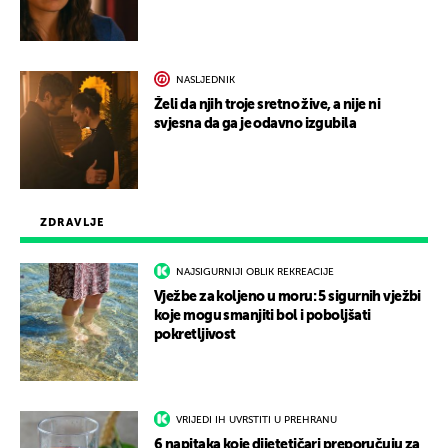
NASLJEDNIK
Želi da njih troje sretno žive, a nije ni
svjesna da ga je odavno izgubila
ZDRAVLJE
NAJSIGURNIJI OBLIK REKREACIJE
Vježbe za koljeno u moru: 5 sigurnih vježbi
koje mogu smanjiti bol i poboljšati
pokretljivost
VRIJEDI IH UVRSTITI U PREHRANU
6 napitaka koje dijetetičari preporučuju za