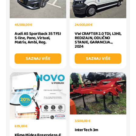
45.500,00 €
24.000,00 €
Audi A5 Sportback 35 TFSI
VW CRAFTER 2.0 TDI, L3H3,
S-line, Pano, Virtual,
REDIZAJN, ODLIČNO
Matrix, Ambi, Reg.
STANJE, GARANCIJA..,
2024
SAZNAJ VIŠE
SAZNAJ VIŠE
3.500,00 €
619,00 €
InterTech 3m
Klima Midea Breezeless-E