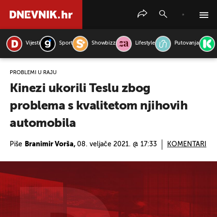
Vijesti
Sport
Showbizz
Lifestyle
Putovanja
PRETRAŽITE VIJESTI
PROBLEMI U RAJU
Kinezi ukorili Teslu zbog
problema s kvalitetom njihovih
automobila
Piše
Branimir Vorša,
08. veljače 2021. @ 17:33
KOMENTARI