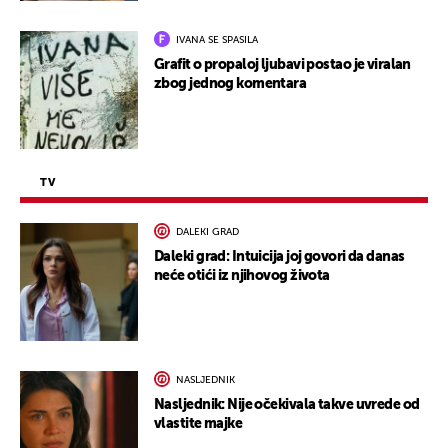
IVANA SE SPASILA
Grafit o propaloj ljubavi postao je viralan
zbog jednog komentara
TV
DALEKI GRAD
Daleki grad: Intuicija joj govori da danas
neće otići iz njihovog života
NASLJEDNIK
Nasljednik: Nije očekivala takve uvrede od
vlastite majke