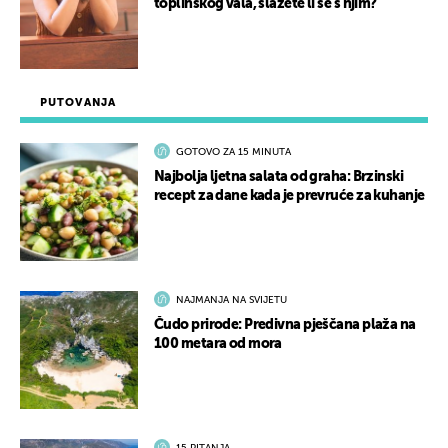
toplinskog vala, slažete li se s njim?
PUTOVANJA
GOTOVO ZA 15 MINUTA
Najbolja ljetna salata od graha: Brzinski
recept za dane kada je prevruće za kuhanje
NAJMANJA NA SVIJETU
Čudo prirode: Predivna pješčana plaža na
100 metara od mora