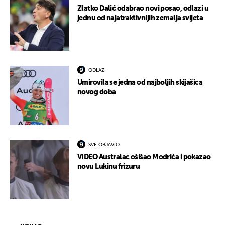
Zlatko Dalić odabrao novi posao, odlazi u
jednu od najatraktivnijih zemalja svijeta
ODLAZI
Umirovila se jedna od najboljih skijašica
novog doba
SVE OBJAVIO
VIDEO Australac ošišao Modrića i pokazao
novu Lukinu frizuru