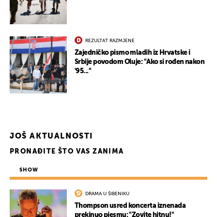
REZULTAT RAZMJENE
Zajedničko pismo mladih iz Hrvatske i
Srbije povodom Oluje: "Ako si rođen nakon
'95..."
JOŠ AKTUALNOSTI
PRONAĐITE ŠTO VAS ZANIMA
UKLJUČITE NOTIFIKACIJE
SHOW
DRAMA U ŠIBENIKU
Thompson usred koncerta iznenada
prekinuo pjesmu: "Zovite hitnu!"