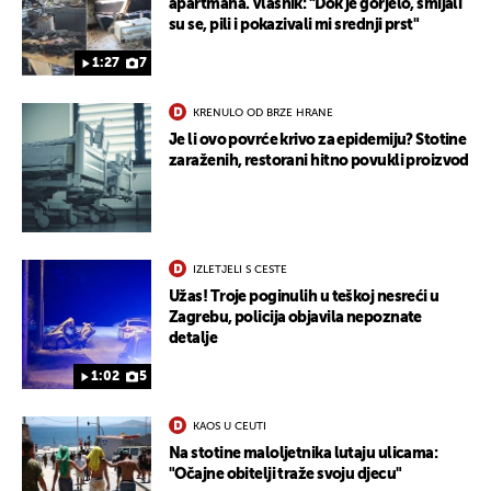
apartmana. Vlasnik: "Dok je gorjelo, smijali
su se, pili i pokazivali mi srednji prst"
1:27
7
KRENULO OD BRZE HRANE
Je li ovo povrće krivo za epidemiju? Stotine
zaraženih, restorani hitno povukli proizvod
IZLETJELI S CESTE
Užas! Troje poginulih u teškoj nesreći u
Zagrebu, policija objavila nepoznate
detalje
1:02
5
KAOS U CEUTI
Na stotine maloljetnika lutaju ulicama:
"Očajne obitelji traže svoju djecu"