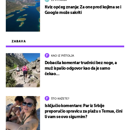
15 PITANJA
Kviz općeg znanja: Za one pred kojima se i
Google može sakriti
ZABAVA
KAO IZ PIŠTOLJA
Dobacila komentar trudnici bez noge, a
muž ispalio odgovor kao da je samo
čekao…
ŠTO KAŽETE?
Isključio komentare: Par iz Srbije
preporučio spravicu za plažu s Temua, čini
li vam se ovo sigurnim?