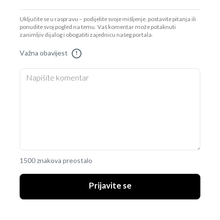
Uključite se u raspravu – podijelite svoje mišljenje, postavite pitanja ili
ponudite svoj pogled na temu. Vaš komentar može potaknuti
zanimljiv dijalog i obogatiti zajednicu našeg portala.
Važna obavijest
!
1500 znakova preostalo
Prijavite se