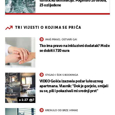
turističku destinaciju: Poginulo 10 osoba,
23 ozlijeđene
TRI VIJESTI O KOJIMA SE PRIČA
IMAŠ PRAVO, OSTVARI GA!
Tko ima pravo na inkluzivni dodatak? Može
se dobiti i 720 eura
STIGAO I ŠOK S BOOKINGA
VIDEO Gošća izazvala požar luksuznog
apartmana. Vlasnik: "Dok je gorjelo, smijali
su se, pili i pokazivali mi srednji prst"
1:27
7
KRENULO OD BRZE HRANE