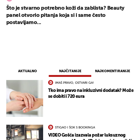
Što je stvarno potrebno koži da zablista? Beauty
panel otvorio pitanja koja si i same često
postavljamo...
AKTUALNO
NAJČITANIJE
NAJKOMENTIRANIJE
IMAŠ PRAVO, OSTVARI GA!
Tko ima pravo na inkluzivni dodatak? Može
se dobiti i 720 eura
STIGAO I ŠOK S BOOKINGA
VIDEO Gošća izazvala požar luksuznog