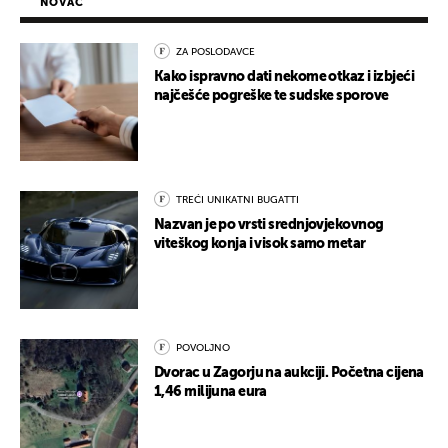
NOVAC
ZA POSLODAVCE
Kako ispravno dati nekome otkaz i izbjeći
najčešće pogreške te sudske sporove
TREĆI UNIKATNI BUGATTI
Nazvan je po vrsti srednjovjekovnog
viteškog konja i visok samo metar
POVOLJNO
Dvorac u Zagorju na aukciji. Početna cijena
1,46 milijuna eura