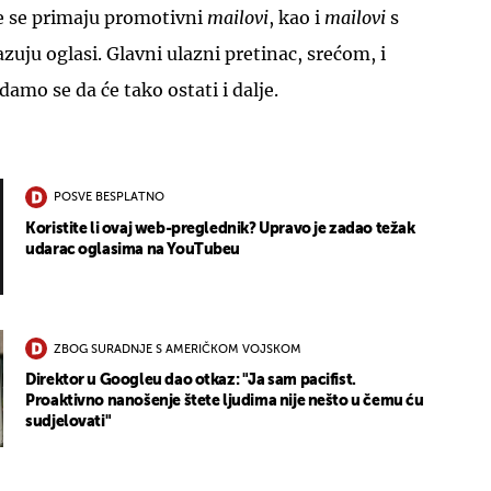
je se primaju promotivni
mailovi
, kao i
mailovi
s
zuju oglasi. Glavni ulazni pretinac, srećom, i
adamo se da će tako ostati i dalje.
POSVE BESPLATNO
Koristite li ovaj web-preglednik? Upravo je zadao težak
udarac oglasima na YouTubeu
ZBOG SURADNJE S AMERIČKOM VOJSKOM
Direktor u Googleu dao otkaz: "Ja sam pacifist.
Proaktivno nanošenje štete ljudima nije nešto u čemu ću
sudjelovati"