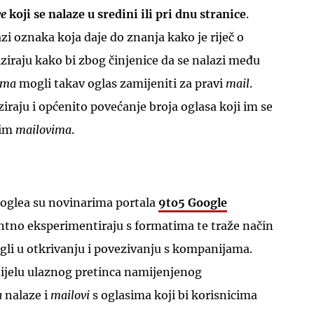
ve
koji se nalaze u sredini ili pri dnu stranice
.
azi oznaka koja daje do znanja kako je riječ o
iziraju kako bi zbog činjenice da se nalazi među
ima
mogli takav oglas zamijeniti za pravi
mail
.
iraju i općenito povećanje broja oglasa koji im se
lim
mailovima
.
ooglea su novinarima portala
9to5 Google
ntno eksperimentiraju s formatima te traže način
gli u otkrivanju i povezivanju s kompanijama.
dijelu ulaznog pretinca namijenjenog
a
nalaze i
mailovi
s oglasima koji bi korisnicima