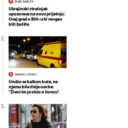
BURE BARUTA
Ukrajinski stručnjak
upozorava na novu prijetnju:
Ovaj grad u BiH-u bi mogao
biti žarište
DRAMA U RIJECI
Urušio se balkon kuće, na
njemu bile dvije osobe:
"Život im je visio o koncu"