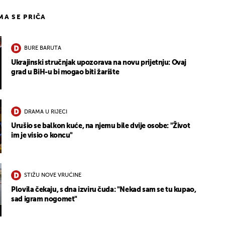
IMA SE PRIČA
BURE BARUTA
Ukrajinski stručnjak upozorava na novu prijetnju: Ovaj
grad u BiH-u bi mogao biti žarište
DRAMA U RIJECI
Urušio se balkon kuće, na njemu bile dvije osobe: "Život
im je visio o koncu"
STIŽU NOVE VRUĆINE
Plovila čekaju, s dna izviru čuda: "Nekad sam se tu kupao,
sad igram nogomet"