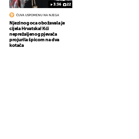
3:36
22
ČUVA USPOMENU NA NJEGA
Njezinog oca obožavala je
cijela Hrvatska! Kći
neprežaljenog pjevača
projurila špicom na dva
kotača