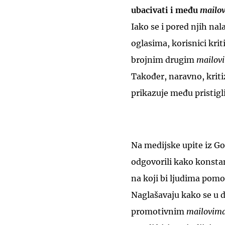
ubacivati i među
mailo
Iako se i pored njih nal
oglasima, korisnici krit
brojnim drugim
mailov
Također, naravno, kritiz
prikazuje među pristig
Na medijske upite iz G
odgovorili kako konsta
na koji bi ljudima pomo
Naglašavaju kako se u 
promotivnim
mailovim