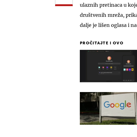
ulaznih pretinaca u ko
društvenih mreža, prika
dalje je lišen oglasa i n
PROČITAJTE I OVO