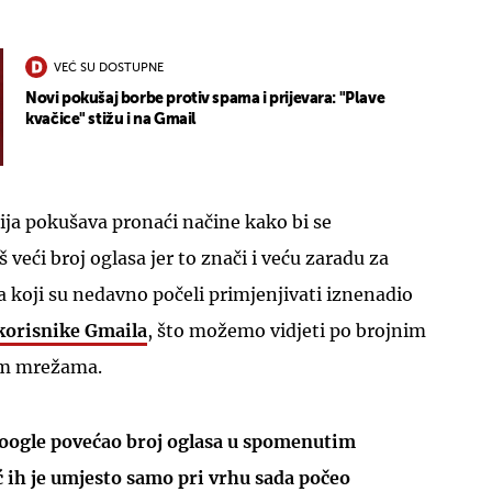
VEĆ SU DOSTUPNE
Novi pokušaj borbe protiv spama i prijevara: "Plave
kvačice" stižu i na Gmail
UKLJUČITE NOTIFIKACIJE
ja pokušava pronaći načine kako bi se
 veći broj oglasa jer to znači i veću zaradu za
na koji su nedavno počeli primjenjivati iznenadio
korisnike Gmaila
, što možemo vidjeti po brojnim
im mrežama.
Google povećao broj oglasa u spomenutim
 ih je umjesto samo pri vrhu sada počeo