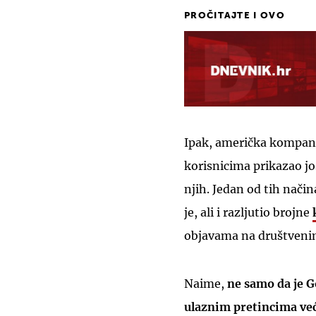
PROČITAJTE I OVO
Ipak, američka kompani
korisnicima prikazao još
njih. Jedan od tih nači
je, ali i razljutio brojne
objavama na društven
Naime,
ne samo da je 
ulaznim pretincima već