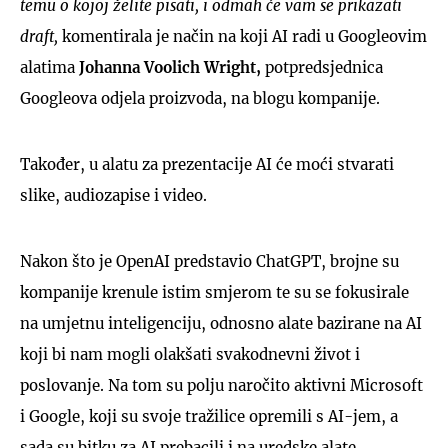
temu o kojoj želite pisati, i odmah će vam se prikazati
draft,
komentirala je način na koji AI radi u Googleovim
alatima
Johanna Voolich Wright,
potpredsjednica
Googleova odjela proizvoda, na blogu kompanije.
Također, u alatu za prezentacije AI će moći stvarati
slike, audiozapise i video.
Nakon što je OpenAI predstavio ChatGPT, brojne su
kompanije krenule istim smjerom te su se fokusirale
na umjetnu inteligenciju, odnosno alate bazirane na AI
koji bi nam mogli olakšati svakodnevni život i
poslovanje. Na tom su polju naročito aktivni Microsoft
i Google, koji su svoje tražilice opremili s AI-jem, a
sada su bitku za AI prebacili i na uredske alate.