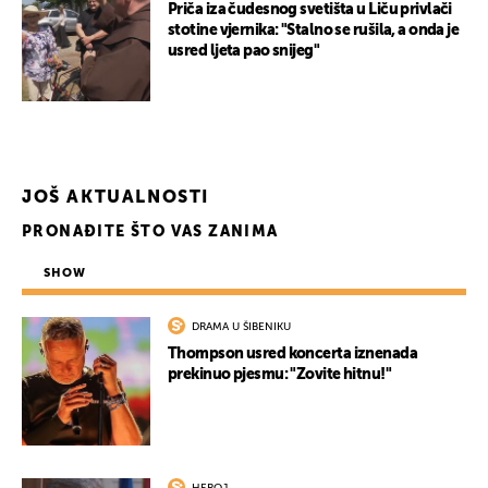
Priča iza čudesnog svetišta u Liču privlači
stotine vjernika: "Stalno se rušila, a onda je
usred ljeta pao snijeg"
JOŠ AKTUALNOSTI
PRONAĐITE ŠTO VAS ZANIMA
SHOW
DRAMA U ŠIBENIKU
Thompson usred koncerta iznenada
prekinuo pjesmu: "Zovite hitnu!"