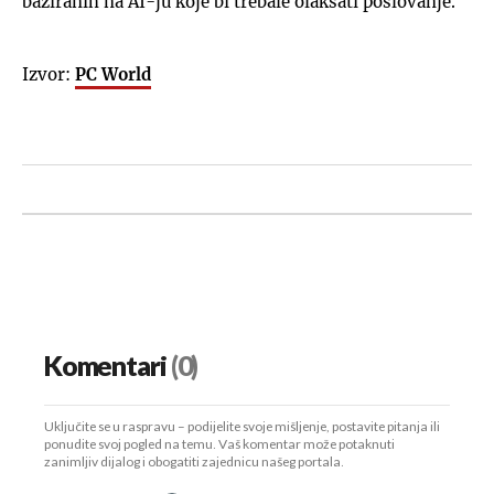
baziranih na AI-ju koje bi trebale olakšati poslovanje.
Izvor:
PC World
Komentari
(0)
Uključite se u raspravu – podijelite svoje mišljenje, postavite pitanja ili
ponudite svoj pogled na temu. Vaš komentar može potaknuti
zanimljiv dijalog i obogatiti zajednicu našeg portala.