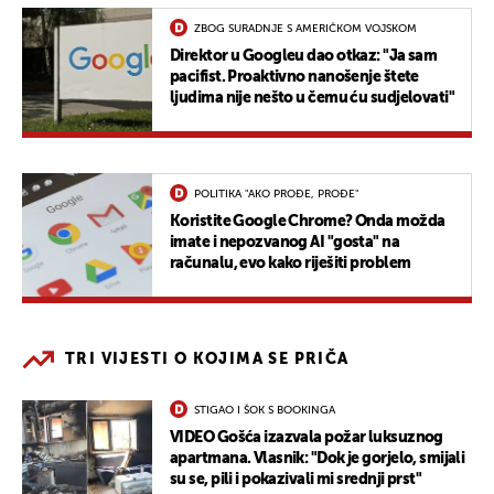
ZBOG SURADNJE S AMERIČKOM VOJSKOM
Direktor u Googleu dao otkaz: "Ja sam
pacifist. Proaktivno nanošenje štete
ljudima nije nešto u čemu ću sudjelovati"
POLITIKA "AKO PROĐE, PROĐE"
Koristite Google Chrome? Onda možda
imate i nepozvanog AI "gosta" na
računalu, evo kako riješiti problem
TRI VIJESTI O KOJIMA SE PRIČA
STIGAO I ŠOK S BOOKINGA
VIDEO Gošća izazvala požar luksuznog
apartmana. Vlasnik: "Dok je gorjelo, smijali
su se, pili i pokazivali mi srednji prst"