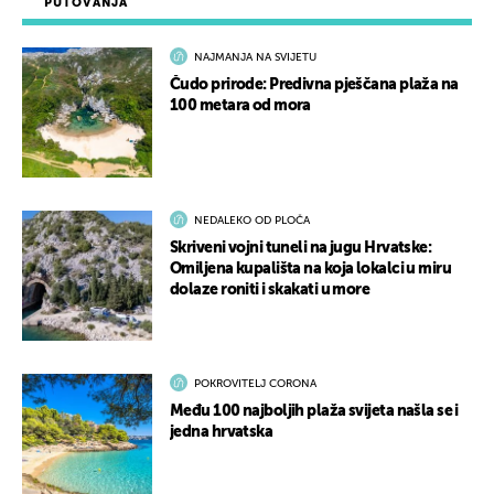
PUTOVANJA
NAJMANJA NA SVIJETU
Čudo prirode: Predivna pješčana plaža na
100 metara od mora
NEDALEKO OD PLOČA
Skriveni vojni tuneli na jugu Hrvatske:
Omiljena kupališta na koja lokalci u miru
dolaze roniti i skakati u more
POKROVITELJ CORONA
Među 100 najboljih plaža svijeta našla se i
jedna hrvatska