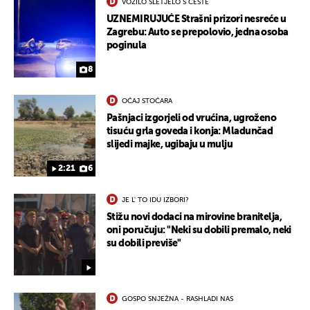
VOZILO SLETJELO S CESTE
UZNEMIRUJUĆE Strašni prizori nesreće u
Zagrebu: Auto se prepolovio, jedna osoba
poginula
8
OČAJ STOČARA
Pašnjaci izgorjeli od vrućina, ugroženo
tisuću grla goveda i konja: Mladunčad
slijedi majke, ugibaju u mulju
2:21
6
JE L' TO IDU IZBORI?
Stižu novi dodaci na mirovine branitelja,
oni poručuju: "Neki su dobili premalo, neki
su dobili previše"
GOSPO SNJEŽNA - RASHLADI NAS