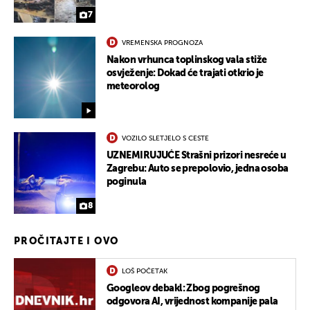
7
VREMENSKA PROGNOZA
Nakon vrhunca toplinskog vala stiže
osvježenje: Dokad će trajati otkrio je
meteorolog
VOZILO SLETJELO S CESTE
UZNEMIRUJUĆE Strašni prizori nesreće u
Zagrebu: Auto se prepolovio, jedna osoba
poginula
8
PROČITAJTE I OVO
LOŠ POČETAK
Googleov debakl: Zbog pogrešnog
odgovora AI, vrijednost kompanije pala