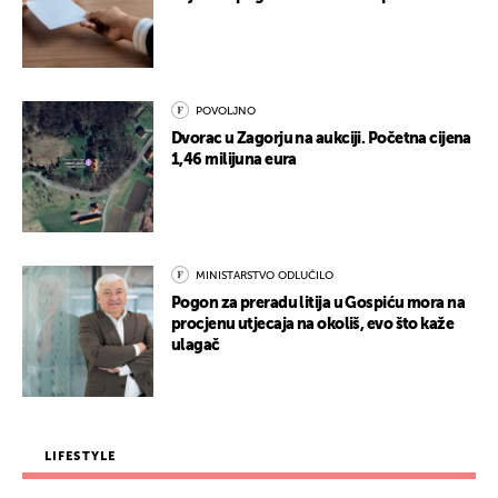
POVOLJNO
Dvorac u Zagorju na aukciji. Početna cijena
1,46 milijuna eura
MINISTARSTVO ODLUČILO
Pogon za preradu litija u Gospiću mora na
procjenu utjecaja na okoliš, evo što kaže
ulagač
LIFESTYLE