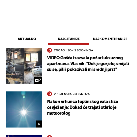
AKTUALNO
NAJČITANIJE
NAJKOMENTIRANIJE
STIGAO I ŠOK S BOOKINGA
VIDEO Gošća izazvala požar luksuznog
apartmana. Vlasnik: "Dok je gorjelo, smijali
su se, pili i pokazivali mi srednji prst"
7
UKLJUČITE NOTIFIKACIJE
VREMENSKA PROGNOZA
Nakon vrhunca toplinskog vala stiže
osvježenje: Dokad će trajati otkrio je
meteorolog