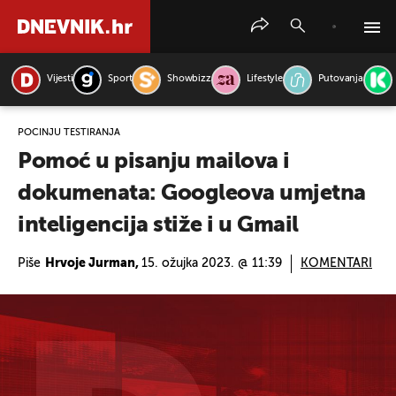
Vijesti
Sport
Showbizz
Lifestyle
Putovanja
PRETRAŽITE VIJESTI
POČINJU TESTIRANJA
Pomoć u pisanju mailova i
dokumenata: Googleova umjetna
inteligencija stiže i u Gmail
Piše
Hrvoje Jurman,
15. ožujka 2023. @ 11:39
KOMENTARI