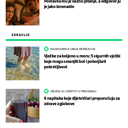
Postavila mu je važno pitanje, a odgovor ju
je jako iznenadio
ZDRAVLJE
NAJSIGURNIJI OBLIK REKREACIJE
Vježbe za koljeno u moru: 5 sigurnih vježbi
koje mogu smanjiti bol i poboljšati
pokretljivost
VRIJEDI IH UVRSTITI U PREHRANU
6 napitaka koje dijetetičari preporučuju za
zdrave zglobove