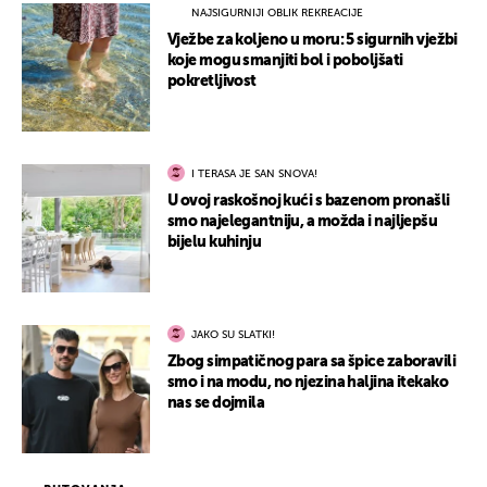
NAJSIGURNIJI OBLIK REKREACIJE
Vježbe za koljeno u moru: 5 sigurnih vježbi
koje mogu smanjiti bol i poboljšati
pokretljivost
I TERASA JE SAN SNOVA!
U ovoj raskošnoj kući s bazenom pronašli
smo najelegantniju, a možda i najljepšu
bijelu kuhinju
JAKO SU SLATKI!
Zbog simpatičnog para sa špice zaboravili
smo i na modu, no njezina haljina itekako
nas se dojmila