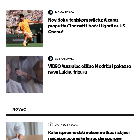
NEMA KRAJA
Novi šok u teniskom svijetu: Alcaraz
propušta Cincinatti, hoće li igrati na US
Openu?
SVE OBJAVIO
VIDEO Australac ošišao Modrića i pokazao
novu Lukinu frizuru
NOVAC
ZA POSLODAVCE
Kako ispravno dati nekome otkaz i izbjeći
najčešće pogreške te sudske sporove