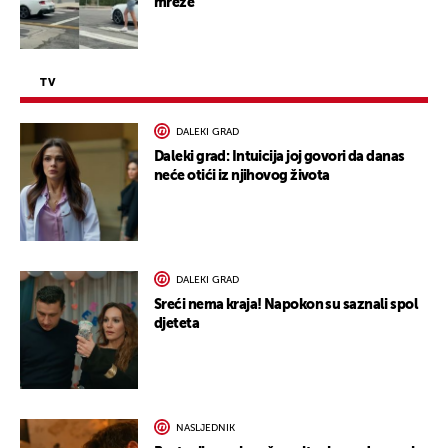
mreže
TV
DALEKI GRAD
Daleki grad: Intuicija joj govori da danas
neće otići iz njihovog života
DALEKI GRAD
Sreći nema kraja! Napokon su saznali spol
djeteta
NASLJEDNIK