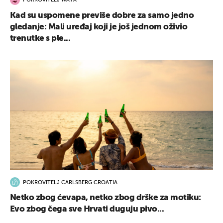
POKROVITELJ WATA
Kad su uspomene previše dobre za samo jedno
gledanje: Mali uređaj koji je još jednom oživio
trenutke s ple...
POKROVITELJ CARLSBERG CROATIA
Netko zbog ćevapa, netko zbog drške za motiku:
Evo zbog čega sve Hrvati duguju pivo...