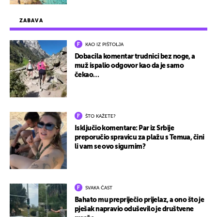
ZABAVA
KAO IZ PIŠTOLJA
Dobacila komentar trudnici bez noge, a
muž ispalio odgovor kao da je samo
čekao…
ŠTO KAŽETE?
Isključio komentare: Par iz Srbije
preporučio spravicu za plažu s Temua, čini
li vam se ovo sigurnim?
SVAKA ČAST
Bahato mu prepriječio prijelaz, a ono što je
pješak napravio oduševilo je društvene