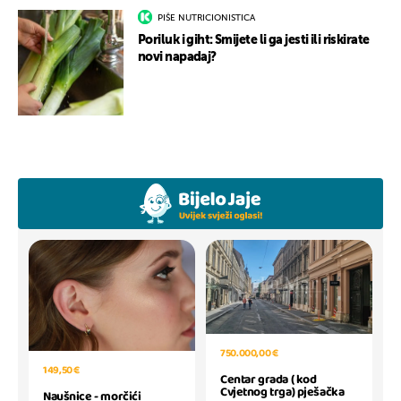
PIŠE NUTRICIONISTICA
Poriluk i giht: Smijete li ga jesti ili riskirate
novi napadaj?
750.000,00 €
149,50 €
Centar grada ( kod
Cvjetnog trga) pješačka
Naušnice - morčići