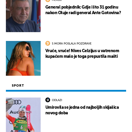
HEROJ
General pobjednik: Gdje i što 31 godinu
nakon Oluje radi general Ante Gotovina?
S MORA POSLALA POZDRAVE
Vruće, vruće! Nives Celzijus u vatrenom
kupaćem malo je toga prepustila mašti
SPORT
ODLAZI
Umirovila se jedna od najboljih skijašica
novog doba