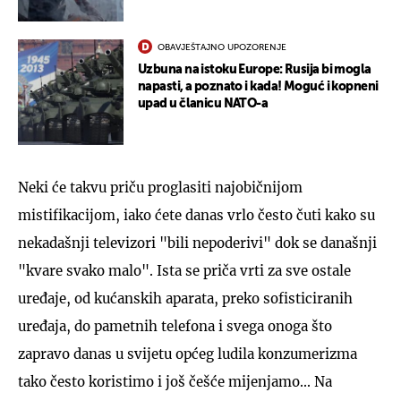
OBAVJEŠTAJNO UPOZORENJE
Uzbuna na istoku Europe: Rusija bi mogla
napasti, a poznato i kada! Moguć i kopneni
upad u članicu NATO-a
Neki će takvu priču proglasiti najobičnijom
mistifikacijom, iako ćete danas vrlo često čuti kako su
nekadašnji televizori "bili nepoderivi" dok se današnji
"kvare svako malo". Ista se priča vrti za sve ostale
uređaje, od kućanskih aparata, preko sofisticiranih
uređaja, do pametnih telefona i svega onoga što
zapravo danas u svijetu općeg ludila konzumerizma
tako često koristimo i još češće mijenjamo... Na