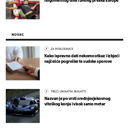
nogometnog diva i bivšeg prvaka Europe
NOVAC
ZA POSLODAVCE
Kako ispravno dati nekome otkaz i izbjeći
najčešće pogreške te sudske sporove
TREĆI UNIKATNI BUGATTI
Nazvan je po vrsti srednjovjekovnog
viteškog konja i visok samo metar