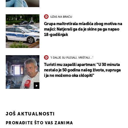
UŽAS NA BRAČU
Grupa maltretirala mladića zbog motiva na
majici: Natjerali ga da je skine pa ga napao
18-godišnjak
"I DALJE SU PLESALI, VRIŠTALI..."
Turisti mu zapalili apartman: "U 30 minuta
nestalo je 50 godina našeg života, supruga
i ja ne možemo oka sklopiti"
JOŠ AKTUALNOSTI
PRONAĐITE ŠTO VAS ZANIMA