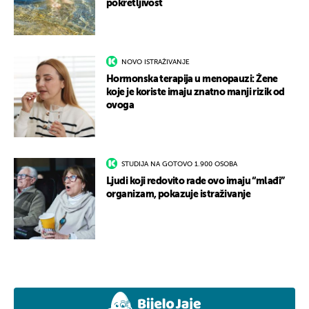
pokretljivost
NOVO ISTRAŽIVANJE
Hormonska terapija u menopauzi: Žene
koje je koriste imaju znatno manji rizik od
ovoga
STUDIJA NA GOTOVO 1.900 OSOBA
Ljudi koji redovito rade ovo imaju “mlađi”
organizam, pokazuje istraživanje