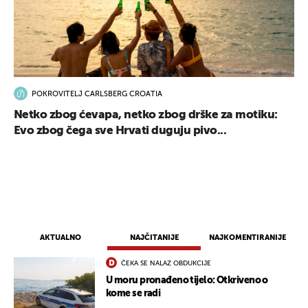
POKROVITELJ CARLSBERG CROATIA
Netko zbog ćevapa, netko zbog drške za motiku:
Evo zbog čega sve Hrvati duguju pivo...
AKTUALNO
NAJČITANIJE
NAJKOMENTIRANIJE
ČEKA SE NALAZ OBDUKCIJE
U moru pronađeno tijelo: Otkriveno o
kome se radi