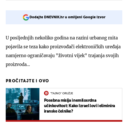
Dodajte DNEVNIK.hr u omiljeni Google izvor
U posljednjih nekoliko godina na razini urbanog mita
pojavila se teza kako proizvođači elektroničkih uređaja
namjerno ograničavaju "životni vijek" trajanja svojih
proizvoda...
PROČITAJTE I OVO
"TAJNO" ORUŽJE
Posebna misija i nemilosrdna
učinkovitost: Kako Izrael lovi i eliminira
iranske čelnike?