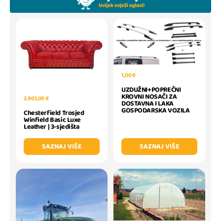
1,00 €
UZDUŽNI+POPREČNI
KROVNI NOSAČI ZA
2.901,00 €
DOSTAVNA I LAKA
GOSPODARSKA VOZILA
Chesterfield Trosjed
Winfield Basic Luxe
Leather | 3-sjedišta
SAZNAJ VIŠE
SAZNAJ VIŠE