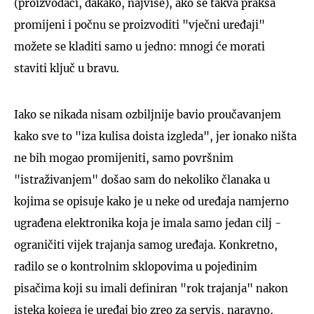
(proizvođači, dakako, najviše), ako se takva praksa
promijeni i počnu se proizvoditi "vječni uređaji"
možete se kladiti samo u jedno: mnogi će morati
staviti ključ u bravu.
Iako se nikada nisam ozbiljnije bavio proučavanjem
kako sve to "iza kulisa doista izgleda", jer ionako ništa
ne bih mogao promijeniti, samo površnim
"istraživanjem" došao sam do nekoliko članaka u
kojima se opisuje kako je u neke od uređaja namjerno
ugrađena elektronika koja je imala samo jedan cilj -
ograničiti vijek trajanja samog uređaja. Konkretno,
radilo se o kontrolnim sklopovima u pojedinim
pisačima koji su imali definiran "rok trajanja" nakon
isteka kojega je uređaj bio zreo za servis, naravno,