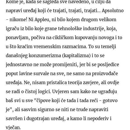
Kome je, kada se sagleda sve navedeno, u cilju da
napravi uređaj koji će trajati, trajati, trajati... Apsolutno
- nikome! Ni Appleu, ni bilo kojem drugom velikom
igraču iz bilo koje grane tehnološke industrije, koja,
ponavljam, počiva na cikličkom kupovanju novoga i to
u što kraćim vremenskim razmacima. To su temelji
današnjeg konzumerizma (kapitalizma) i to se
jednostavno ne može promijeniti, jer bi se posljedice
poput lavine survale na sve, ne samo na proizvođače
uređaja. Ne, nisam pristalica teorija zavjere, ali ovdje
se radi o čistoj logici. Uvjeren sam kako ne ugrađuju
baš svi u sve "čipove koji će tada i tada reći - gotovo
je", ali sasvim sigurno se niti ne trude napraviti
savršen i dugotrajan uređaj, a kamo li nepoderiv i
vječan.