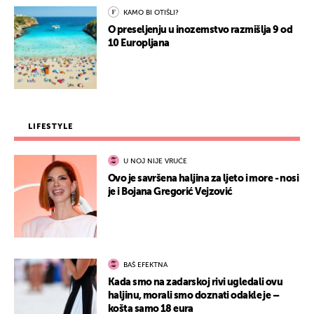
KAMO BI OTIŠLI?
O preseljenju u inozemstvo razmišlja 9 od
10 Europljana
LIFESTYLE
U NOJ NIJE VRUĆE
Ovo je savršena haljina za ljeto i more - nosi
je i Bojana Gregorić Vejzović
BAŠ EFEKTNA
Kada smo na zadarskoj rivi ugledali ovu
haljinu, morali smo doznati odakle je –
košta samo 18 eura