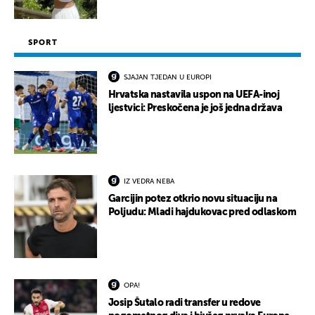
SPORT
SJAJAN TJEDAN U EUROPI
Hrvatska nastavila uspon na UEFA-inoj
ljestvici: Preskočena je još jedna država
IZ VEDRA NEBA
Garcijin potez otkrio novu situaciju na
Poljudu: Mladi hajdukovac pred odlaskom
OPA!
Josip Šutalo radi transfer u redove