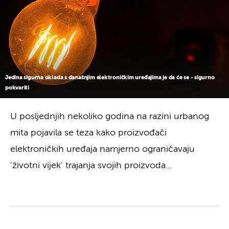
Jedina sigurna oklada s današnjim elektroničkim uređajima je da će se - sigurno
pokvariti
U posljednjih nekoliko godina na razini urbanog
mita pojavila se teza kako proizvođači
elektroničkih uređaja namjerno ograničavaju
'životni vijek' trajanja svojih proizvoda...