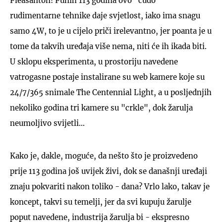
Pleasanton! Punih 113 godina ovo "čudo"
rudimentarne tehnike daje svjetlost, iako ima snagu
samo 4W, to je u cijelo priči irelevantno, jer poanta je u
tome da takvih uređaja više nema, niti će ih ikada biti.
U sklopu eksperimenta, u prostoriju navedene
vatrogasne postaje instalirane su web kamere koje su
24/7/365 snimale The Centennial Light, a u posljednjih
nekoliko godina tri kamere su "crkle", dok žarulja
neumoljivo svijetli...
Kako je, dakle, moguće, da nešto što je proizvedeno
prije 113 godina još uvijek živi, dok se današnji uređaji
znaju pokvariti nakon toliko - dana? Vrlo lako, takav je
koncept, takvi su temelji, jer da svi kupuju žarulje
poput navedene, industrija žarulja bi - ekspresno