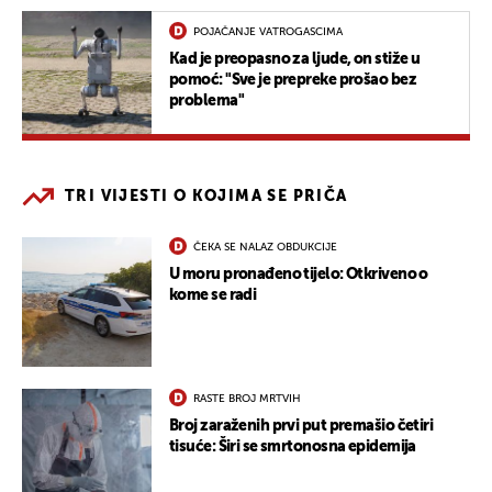
POJAČANJE VATROGASCIMA
Kad je preopasno za ljude, on stiže u
pomoć: "Sve je prepreke prošao bez
problema"
TRI VIJESTI O KOJIMA SE PRIČA
ČEKA SE NALAZ OBDUKCIJE
U moru pronađeno tijelo: Otkriveno o
kome se radi
RASTE BROJ MRTVIH
Broj zaraženih prvi put premašio četiri
tisuće: Širi se smrtonosna epidemija