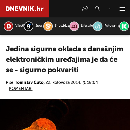
Vijesti
Sport
Showbizz
Lifestyle
Putovanja
PRETRAŽITE VIJESTI
Jedina sigurna oklada s današnjim
elektroničkim uređajima je da će
se - sigurno pokvariti
Piše
Tomislav Ćuto,
22. kolovoza 2014. @ 18:04
KOMENTARI