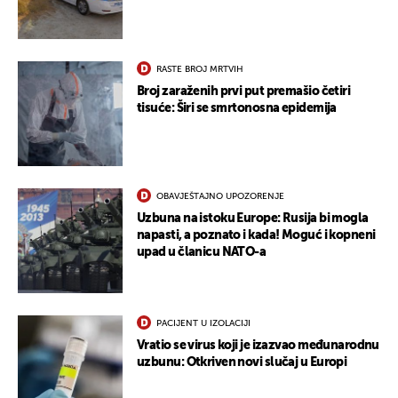
RASTE BROJ MRTVIH
Broj zaraženih prvi put premašio četiri
tisuće: Širi se smrtonosna epidemija
OBAVJEŠTAJNO UPOZORENJE
Uzbuna na istoku Europe: Rusija bi mogla
napasti, a poznato i kada! Moguć i kopneni
upad u članicu NATO-a
PACIJENT U IZOLACIJI
Vratio se virus koji je izazvao međunarodnu
uzbunu: Otkriven novi slučaj u Europi