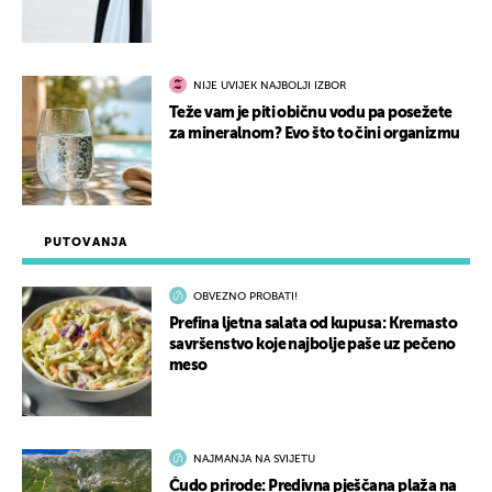
NIJE UVIJEK NAJBOLJI IZBOR
Teže vam je piti običnu vodu pa posežete
za mineralnom? Evo što to čini organizmu
PUTOVANJA
OBVEZNO PROBATI!
Prefina ljetna salata od kupusa: Kremasto
savršenstvo koje najbolje paše uz pečeno
meso
NAJMANJA NA SVIJETU
Čudo prirode: Predivna pješčana plaža na