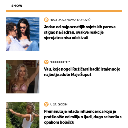
SHOW
"KAO DA SU NOVAK ĐOKOVIĆ"
Jedan od najpoznatijih svjetskih parova
stigao na Jadran, ovakve reakcije
vjerojatno nisu očekivali
"UUUUUUFFFF"
Vau, koje noge! Ružičasti badić istaknuo je
najbolje adute Maje Šuput
U 27. GODINI
Preminula je mlada influencerica koju je
pratilo više od milijun ljudi, dugo se borila s
opakom bolešću