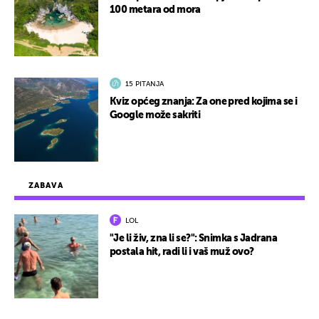
100 metara od mora
15 PITANJA
Kviz općeg znanja: Za one pred kojima se i
Google može sakriti
ZABAVA
LOL
"Je li živ, zna li se?": Snimka s Jadrana
postala hit, radi li i vaš muž ovo?