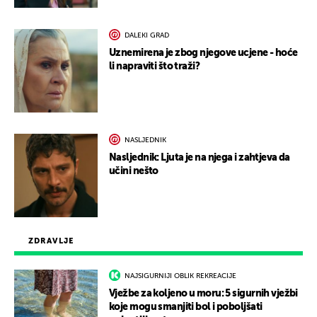
DALEKI GRAD
Uznemirena je zbog njegove ucjene - hoće
li napraviti što traži?
NASLJEDNIK
Nasljednik: Ljuta je na njega i zahtjeva da
učini nešto
ZDRAVLJE
NAJSIGURNIJI OBLIK REKREACIJE
Vježbe za koljeno u moru: 5 sigurnih vježbi
koje mogu smanjiti bol i poboljšati