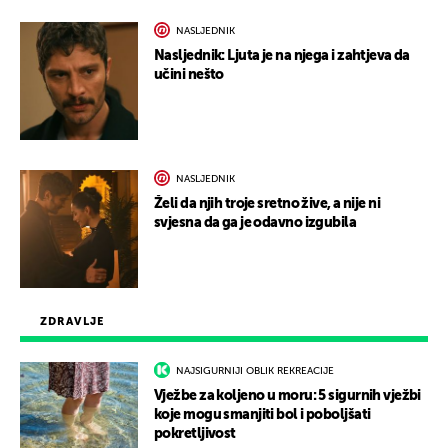
NASLJEDNIK
Nasljednik: Ljuta je na njega i zahtjeva da
učini nešto
NASLJEDNIK
Želi da njih troje sretno žive, a nije ni
svjesna da ga je odavno izgubila
ZDRAVLJE
NAJSIGURNIJI OBLIK REKREACIJE
Vježbe za koljeno u moru: 5 sigurnih vježbi
koje mogu smanjiti bol i poboljšati
pokretljivost