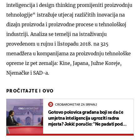
inteligencija i design thinking promijeniti proizvodnju
tehnologije“ istražuje utjecaj različitih inovacija na
dizajn proizvoda i proizvodne procese u tehnološkoj
industriji. Analiza se temelji na istraživanju
provedenom u rujnu i listopadu 2018. na 325
menadžera u kompanijama za proizvodnju tehnološke
opreme iz pet zemalja: Kine, Japana, Južne Koreje,
Njemačke i SAD-a.
PROČITAJTE I OVO
CROBAROMETAR ZA SRPANJ
Gotovo polovica građana boji se da će
umjetna inteligencija ugroziti radna
mjesta? Jokić poručio: "Ne padati pod
utjecaj lažnih proroka"