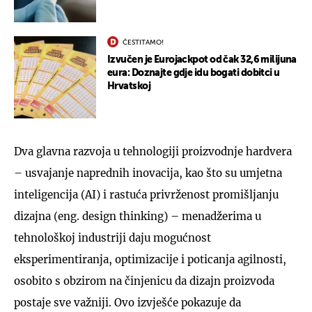
ČESTITAMO!
Izvučen je Eurojackpot od čak 32,6 milijuna
eura: Doznajte gdje idu bogati dobitci u
Hrvatskoj
Dva glavna razvoja u tehnologiji proizvodnje hardvera
– usvajanje naprednih inovacija, kao što su umjetna
inteligencija (AI) i rastuća privrženost promišljanju
dizajna (eng. design thinking) – menadžerima u
tehnološkoj industriji daju mogućnost
eksperimentiranja, optimizacije i poticanja agilnosti,
osobito s obzirom na činjenicu da dizajn proizvoda
postaje sve važniji. Ovo izvješće pokazuje da