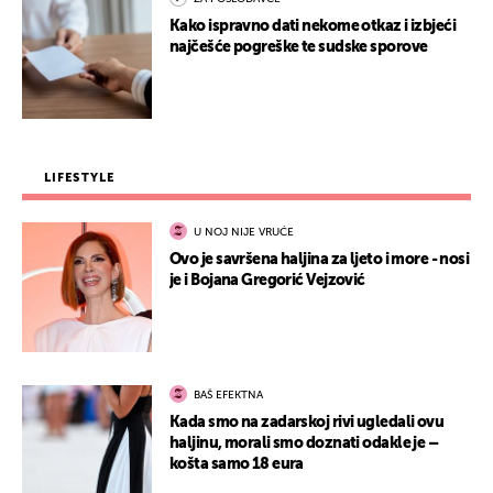
Kako ispravno dati nekome otkaz i izbjeći
najčešće pogreške te sudske sporove
LIFESTYLE
U NOJ NIJE VRUĆE
Ovo je savršena haljina za ljeto i more - nosi
je i Bojana Gregorić Vejzović
BAŠ EFEKTNA
Kada smo na zadarskoj rivi ugledali ovu
haljinu, morali smo doznati odakle je –
košta samo 18 eura