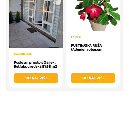
17,00 €
PUSTINJSKA RUŽA
/Adenium obesum
157.000,00 €
Poslovni prostor: Osijek,
Retfala, uredski, 81.98 m2
SAZNAJ VIŠE
SAZNAJ VIŠE