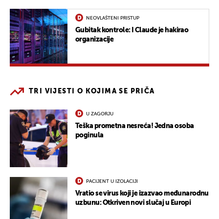
NEOVLAŠTENI PRISTUP
Gubitak kontrole: I Claude je hakirao
organizacije
TRI VIJESTI O KOJIMA SE PRIČA
U ZAGORJU
Teška prometna nesreća! Jedna osoba
poginula
PACIJENT U IZOLACIJI
Vratio se virus koji je izazvao međunarodnu
uzbunu: Otkriven novi slučaj u Europi