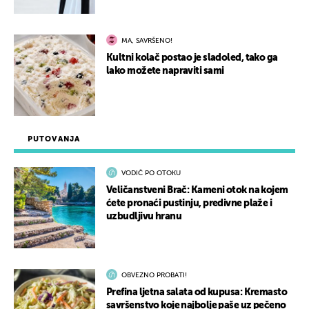
MA, SAVRŠENO!
Kultni kolač postao je sladoled, tako ga
lako možete napraviti sami
PUTOVANJA
VODIČ PO OTOKU
Veličanstveni Brač: Kameni otok na kojem
ćete pronaći pustinju, predivne plaže i
uzbudljivu hranu
OBVEZNO PROBATI!
Prefina ljetna salata od kupusa: Kremasto
savršenstvo koje najbolje paše uz pečeno