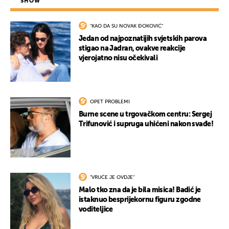
SHOW
"KAO DA SU NOVAK ĐOKOVIĆ"
Jedan od najpoznatijih svjetskih parova
stigao na Jadran, ovakve reakcije
vjerojatno nisu očekivali
OPET PROBLEMI
Burne scene u trgovačkom centru: Sergej
Trifunović i supruga uhićeni nakon svađe!
"VRUĆE JE OVDJE"
Malo tko zna da je bila misica! Badić je
istaknuo besprijekornu figuru zgodne
voditeljice