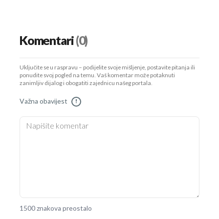
Komentari
(0)
Uključite se u raspravu – podijelite svoje mišljenje, postavite pitanja ili
ponudite svoj pogled na temu. Vaš komentar može potaknuti
zanimljiv dijalog i obogatiti zajednicu našeg portala.
Važna obavijest
!
1500 znakova preostalo