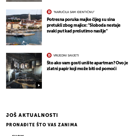
"NARUČILA SAM IDENTIČNU"
Potresna poruka majke čijeg su sina
pretukli zbog majice: "Sloboda nestaje
svaki put kad prešutimo nasilje"
VRIJEDNI SAVJETI
Što ako vam gosti unište apartman? Ovo je
zlatni papir koji može biti od pomoći
JOŠ AKTUALNOSTI
PRONAĐITE ŠTO VAS ZANIMA