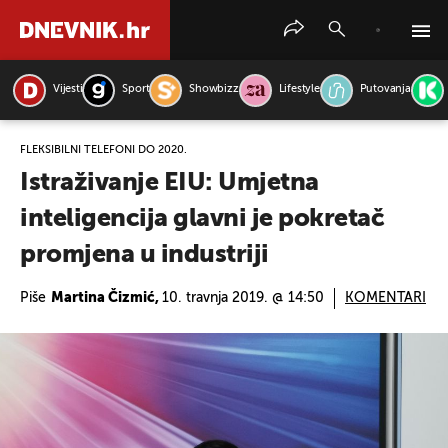
Vijesti
Sport
Showbizz
Lifestyle
Putovanja
PRETRAŽITE VIJESTI
FLEKSIBILNI TELEFONI DO 2020.
Istraživanje EIU: Umjetna
inteligencija glavni je pokretač
promjena u industriji
Piše
Martina Čizmić,
10. travnja 2019. @ 14:50
KOMENTARI