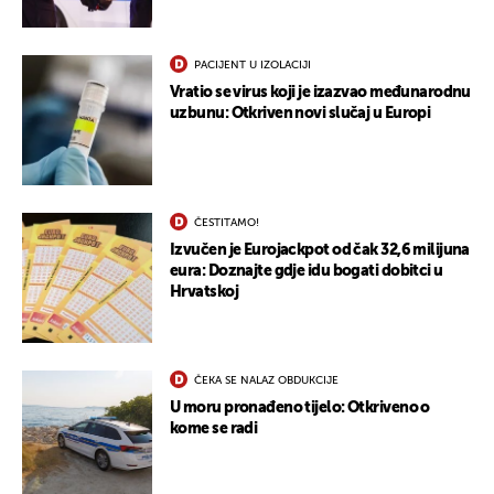
PACIJENT U IZOLACIJI
Vratio se virus koji je izazvao međunarodnu
uzbunu: Otkriven novi slučaj u Europi
ČESTITAMO!
Izvučen je Eurojackpot od čak 32,6 milijuna
eura: Doznajte gdje idu bogati dobitci u
Hrvatskoj
ČEKA SE NALAZ OBDUKCIJE
U moru pronađeno tijelo: Otkriveno o
kome se radi