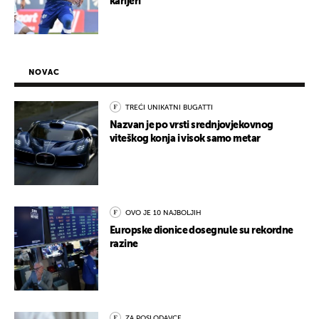
karijeri
NOVAC
TREĆI UNIKATNI BUGATTI
Nazvan je po vrsti srednjovjekovnog
viteškog konja i visok samo metar
OVO JE 10 NAJBOLJIH
Europske dionice dosegnule su rekordne
razine
ZA POSLODAVCE