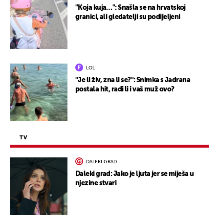
"Koja kuja…": Snašla se na hrvatskoj
granici, ali gledatelji su podijeljeni
LOL
"Je li živ, zna li se?": Snimka s Jadrana
postala hit, radi li i vaš muž ovo?
TV
DALEKI GRAD
Daleki grad: Jako je ljuta jer se miješa u
njezine stvari