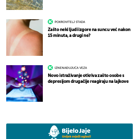
POKROVITELJ STADA
Zašto neki ljudi izgore na suncu već nakon
15 minuta, a drugi ne?
IZNENAĐUJUĆA VEZA
Novo istraživanje otkriva zašto osobe s
depresijom drugačije reagiraju na lajkove