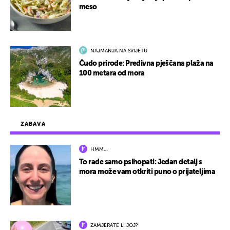
meso
NAJMANJA NA SVIJETU
Čudo prirode: Predivna pješčana plaža na
100 metara od mora
ZABAVA
HMM…
To rade samo psihopati: Jedan detalj s
mora može vam otkriti puno o prijateljima
ZAMJERATE LI JOJ?