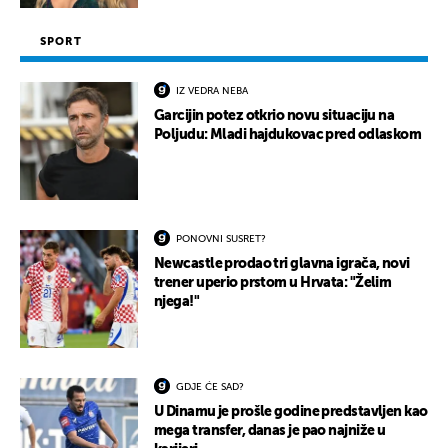
SPORT
IZ VEDRA NEBA
Garcijin potez otkrio novu situaciju na
Poljudu: Mladi hajdukovac pred odlaskom
PONOVNI SUSRET?
Newcastle prodao tri glavna igrača, novi
trener uperio prstom u Hrvata: "Želim
njega!"
GDJE ĆE SAD?
U Dinamu je prošle godine predstavljen kao
mega transfer, danas je pao najniže u