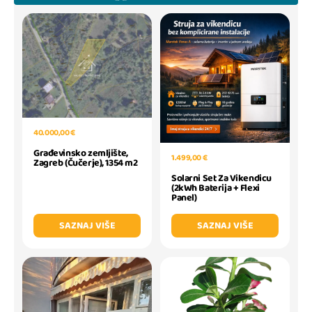
40.000,00 €
Građevinsko zemljište,
1.499,00 €
Zagreb (Čučerje), 1354 m2
Solarni Set Za Vikendicu
(2kWh Baterija + Flexi
Panel)
SAZNAJ VIŠE
SAZNAJ VIŠE