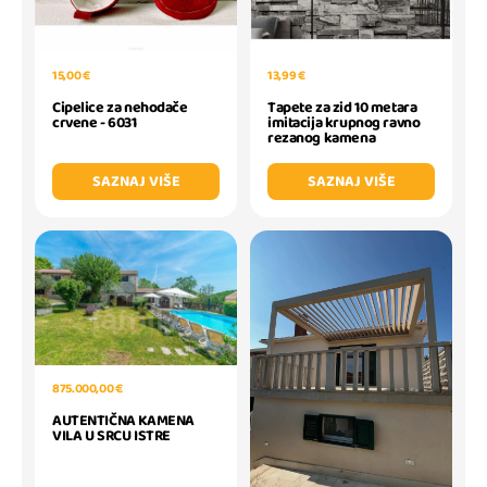
15,00 €
13,99 €
Cipelice za nehodače
Tapete za zid 10 metara
crvene - 6031
imitacija krupnog ravno
rezanog kamena
SAZNAJ VIŠE
SAZNAJ VIŠE
875.000,00 €
AUTENTIČNA KAMENA
VILA U SRCU ISTRE