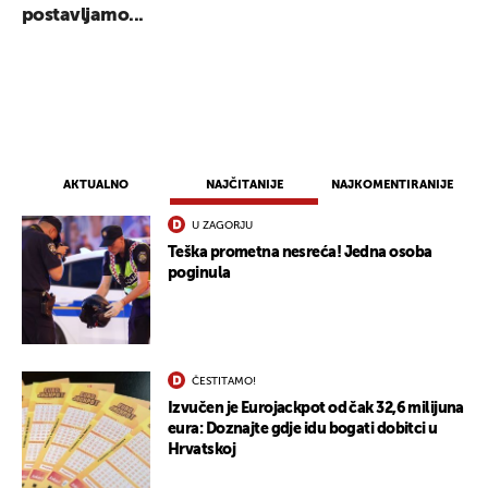
postavljamo...
AKTUALNO
NAJČITANIJE
NAJKOMENTIRANIJE
U ZAGORJU
Teška prometna nesreća! Jedna osoba
poginula
ČESTITAMO!
Izvučen je Eurojackpot od čak 32,6 milijuna
eura: Doznajte gdje idu bogati dobitci u
Hrvatskoj