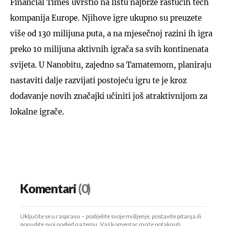
Financial Times uvrstio na listu najbrže rastućih tech
kompanija Europe. Njihove igre ukupno su preuzete
više od 130 milijuna puta, a na mjesečnoj razini ih igra
preko 10 milijuna aktivnih igrača sa svih kontinenata
svijeta. U Nanobitu, zajedno sa Tamatemom, planiraju
nastaviti dalje razvijati postojeću igru te je kroz
dodavanje novih značajki učiniti još atraktivnijom za
lokalne igrače.
Komentari
(0)
Uključite se u raspravu – podijelite svoje mišljenje, postavite pitanja ili
ponudite svoj pogled na temu. Vaš komentar može potaknuti