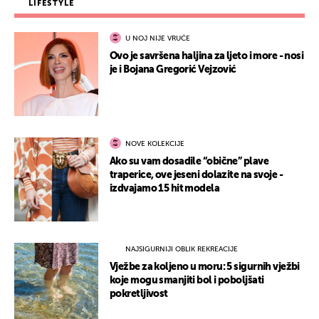
LIFESTYLE
U NOJ NIJE VRUĆE
Ovo je savršena haljina za ljeto i more - nosi
je i Bojana Gregorić Vejzović
NOVE KOLEKCIJE
Ako su vam dosadile “obične” plave
traperice, ove jeseni dolazite na svoje -
izdvajamo 15 hit modela
NAJSIGURNIJI OBLIK REKREACIJE
Vježbe za koljeno u moru: 5 sigurnih vježbi
koje mogu smanjiti bol i poboljšati
pokretljivost