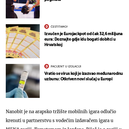
ČESTITAMO!
Izvučen je Eurojackpot od čak 32,6 milijuna
eura: Doznajte gdje idu bogati dobitci u
Hrvatskoj
PACIJENT U IZOLACIJI
Vratio se virus koji je izazvao međunarodnu
uzbunu: Otkriven novi slučaj u Europi
Nanobit je na arapsko tržište mobilnih igara odlučio
krenuti u partnerstvu s vodećim izdavačem igara u