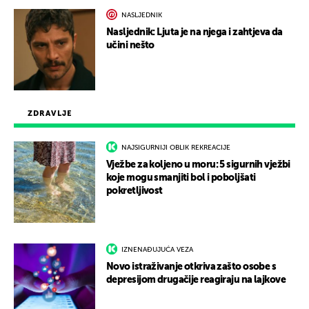
NASLJEDNIK
Nasljednik: Ljuta je na njega i zahtjeva da
učini nešto
ZDRAVLJE
NAJSIGURNIJI OBLIK REKREACIJE
Vježbe za koljeno u moru: 5 sigurnih vježbi
koje mogu smanjiti bol i poboljšati
pokretljivost
IZNENAĐUJUĆA VEZA
Novo istraživanje otkriva zašto osobe s
depresijom drugačije reagiraju na lajkove