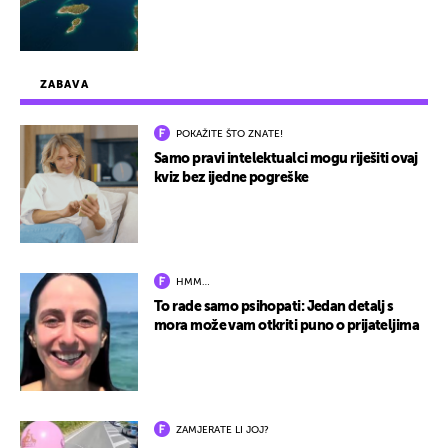
ZABAVA
POKAŽITE ŠTO ZNATE!
Samo pravi intelektualci mogu riješiti ovaj
kviz bez ijedne pogreške
HMM…
To rade samo psihopati: Jedan detalj s
mora može vam otkriti puno o prijateljima
ZAMJERATE LI JOJ?