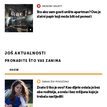
VRIJEDNI SAVJETI
Što ako vam gosti unište apartman? Ovo je
zlatni papir koji može biti od pomoći
JOŠ AKTUALNOSTI
PRONAĐITE ŠTO VAS ZANIMA
SHOW
DANAS ŽIVI POVUČENO
Znate li tko je ovo? Kao dijete ostala je bez
oba roditelja, a onda i bez milijuna koje je
trebala naslijediti