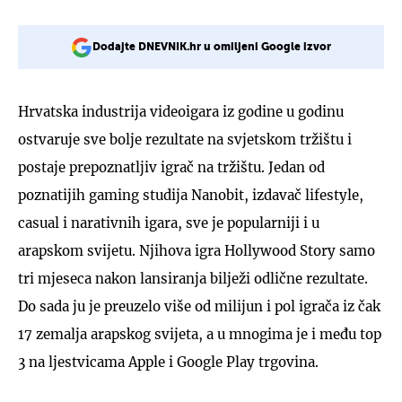
Dodajte DNEVNIK.hr u omiljeni Google izvor
Hrvatska industrija videoigara iz godine u godinu
ostvaruje sve bolje rezultate na svjetskom tržištu i
postaje prepoznatljiv igrač na tržištu. Jedan od
poznatijih gaming studija Nanobit, izdavač lifestyle,
casual i narativnih igara, sve je popularniji i u
arapskom svijetu. Njihova igra Hollywood Story samo
tri mjeseca nakon lansiranja bilježi odlične rezultate.
Do sada ju je preuzelo više od milijun i pol igrača iz čak
17 zemalja arapskog svijeta, a u mnogima je i među top
3 na ljestvicama Apple i Google Play trgovina.