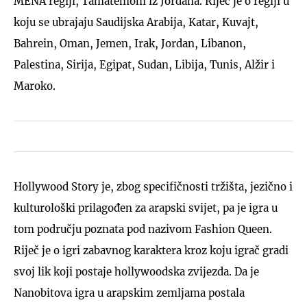
MENA regiji, Tamatemom iz Jordana. Riječ je o regiji u
koju se ubrajaju Saudijska Arabija, Katar, Kuvajt,
Bahrein, Oman, Jemen, Irak, Jordan, Libanon,
Palestina, Sirija, Egipat, Sudan, Libija, Tunis, Alžir i
Maroko.
Hollywood Story je, zbog specifičnosti tržišta, jezično i
kulturološki prilagođen za arapski svijet, pa je igra u
tom području poznata pod nazivom Fashion Queen.
Riječ je o igri zabavnog karaktera kroz koju igrač gradi
svoj lik koji postaje hollywoodska zvijezda. Da je
Nanobitova igra u arapskim zemljama postala