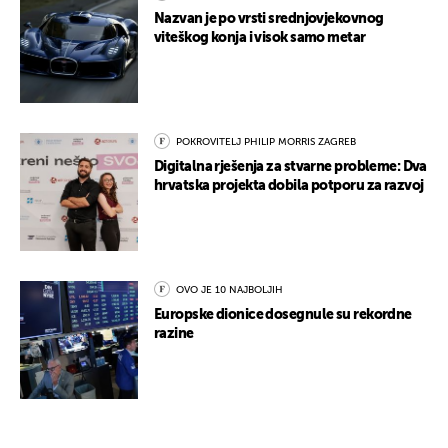
Nazvan je po vrsti srednjovjekovnog
viteškog konja i visok samo metar
POKROVITELJ PHILIP MORRIS ZAGREB
Digitalna rješenja za stvarne probleme: Dva
hrvatska projekta dobila potporu za razvoj
OVO JE 10 NAJBOLJIH
Europske dionice dosegnule su rekordne
razine