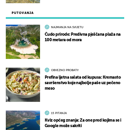
PUTOVANJA
NAJMANJA NA SVIJETU
Čudo prirode: Predivna pješčana plaža na
100 metara od mora
OBVEZNO PROBATI!
Prefina ljetna salata od kupusa: Kremasto
savršenstvo koje najbolje paše uz pečeno
meso
15 PITANJA
Kviz općeg znanja: Za one pred kojima se i
Google može sakriti