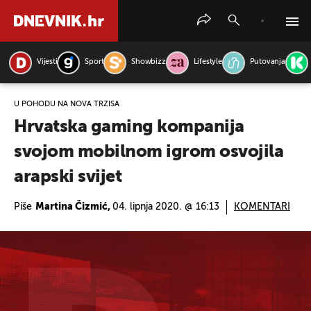
Vijesti
Sport
Showbizz
Lifestyle
Putovanja
PRETRAŽITE VIJESTI
U POHODU NA NOVA TRŽIŠA
Hrvatska gaming kompanija
svojom mobilnom igrom osvojila
arapski svijet
Piše
Martina Čizmić,
04. lipnja 2020. @ 16:13
KOMENTARI