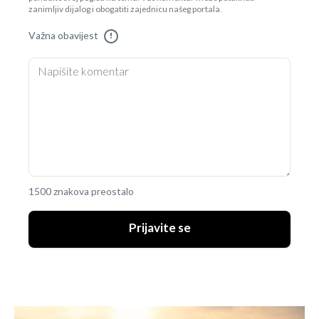
zanimljiv dijalog i obogatiti zajednicu našeg portala.
Važna obavijest
!
1500 znakova preostalo
Prijavite se