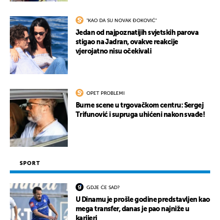
"KAO DA SU NOVAK ĐOKOVIĆ"
Jedan od najpoznatijih svjetskih parova
stigao na Jadran, ovakve reakcije
vjerojatno nisu očekivali
OPET PROBLEMI
Burne scene u trgovačkom centru: Sergej
Trifunović i supruga uhićeni nakon svađe!
SPORT
GDJE ĆE SAD?
U Dinamu je prošle godine predstavljen kao
mega transfer, danas je pao najniže u
karijeri