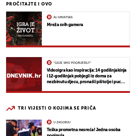
PROČITAJTE I OVO
A1 HRVATSKA
Mreža svih gamera
''GDJE SMO POGRIJEŠILI?''
Videoigra kao inspiracija: 14 godišnjakinja
i 12-godišnjak pobjegli iz doma za
nezbinutu djecu, pronašli pištolje i pucali
na policajce
TRI VIJESTI O KOJIMA SE PRIČA
U ZAGORJU
Teška prometna nesreća! Jedna osoba
poginula