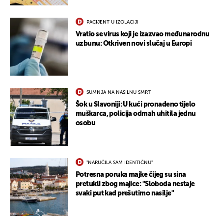
PACIJENT U IZOLACIJI
Vratio se virus koji je izazvao međunarodnu
uzbunu: Otkriven novi slučaj u Europi
SUMNJA NA NASILNU SMRT
Šok u Slavoniji: U kući pronađeno tijelo
muškarca, policija odmah uhitila jednu
osobu
"NARUČILA SAM IDENTIČNU"
Potresna poruka majke čijeg su sina
pretukli zbog majice: "Sloboda nestaje
UKLJUČITE NOTIFIKACIJE
svaki put kad prešutimo nasilje"