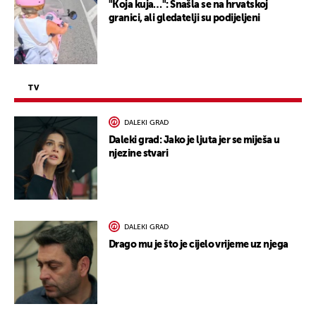
"Koja kuja…": Snašla se na hrvatskoj
granici, ali gledatelji su podijeljeni
TV
DALEKI GRAD
Daleki grad: Jako je ljuta jer se miješa u
njezine stvari
DALEKI GRAD
Drago mu je što je cijelo vrijeme uz njega