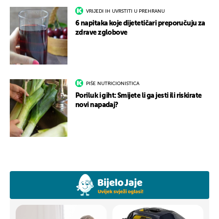
VRIJEDI IH UVRSTITI U PREHRANU
6 napitaka koje dijetetičari preporučuju za
zdrave zglobove
PIŠE NUTRICIONISTICA
Poriluk i giht: Smijete li ga jesti ili riskirate
novi napadaj?