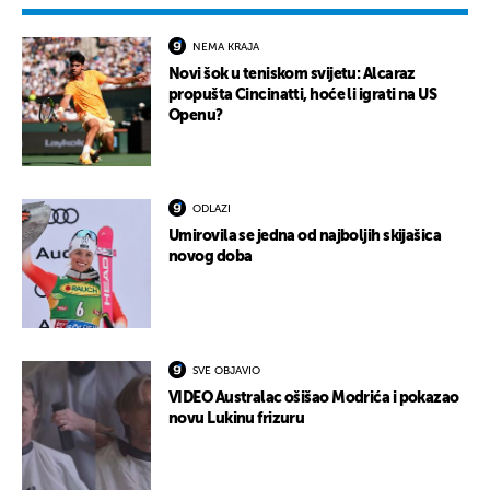
NEMA KRAJA
Novi šok u teniskom svijetu: Alcaraz
propušta Cincinatti, hoće li igrati na US
Openu?
ODLAZI
Umirovila se jedna od najboljih skijašica
novog doba
SVE OBJAVIO
VIDEO Australac ošišao Modrića i pokazao
novu Lukinu frizuru