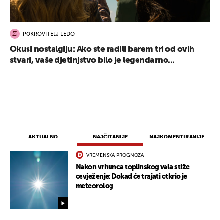
POKROVITELJ LEDO
Okusi nostalgiju: Ako ste radili barem tri od ovih
stvari, vaše djetinjstvo bilo je legendarno...
AKTUALNO
NAJČITANIJE
NAJKOMENTIRANIJE
VREMENSKA PROGNOZA
Nakon vrhunca toplinskog vala stiže
osvježenje: Dokad će trajati otkrio je
meteorolog