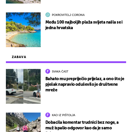
POKROVITELJ CORONA
Među 100 najboljih plaža svijeta našla se i
jedna hrvatska
ZABAVA
SVAKA ČAST
Bahato mu prepriječio prijelaz, a ono što je
pješak napravio oduševilo je društvene
mreže
KAO IZ PIŠTOLJA
Dobacila komentar trudnici bez noge, a
muž ispalio odgovor kao da je samo