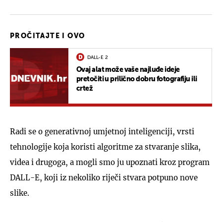
PROČITAJTE I OVO
DALL-E 2
Ovaj alat može vaše najluđe ideje
pretočiti u prilično dobru fotografiju ili
crtež
Radi se o generativnoj umjetnoj inteligenciji, vrsti
tehnologije koja koristi algoritme za stvaranje slika,
videa i drugoga, a mogli smo ju upoznati kroz program
DALL-E, koji iz nekoliko riječi stvara potpuno nove
slike.