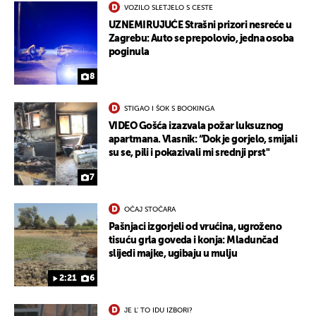
VOZILO SLETJELO S CESTE
UZNEMIRUJUĆE Strašni prizori nesreće u
Zagrebu: Auto se prepolovio, jedna osoba
poginula
8
STIGAO I ŠOK S BOOKINGA
VIDEO Gošća izazvala požar luksuznog
apartmana. Vlasnik: “Dok je gorjelo, smijali
su se, pili i pokazivali mi srednji prst"
7
OČAJ STOČARA
Pašnjaci izgorjeli od vrućina, ugroženo
tisuću grla goveda i konja: Mladunčad
slijedi majke, ugibaju u mulju
2:21
6
JE L' TO IDU IZBORI?