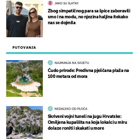
JAKO SU SLATKI!
Zbog simpatičnog para sa špice zaboravili
smo i na modu, no njezina haljina itekako
nas se dojmila
PUTOVANJA
NAJMANJA NA SVIJETU
Čudo prirode: Predivna pješčana plaža na
100 metara od mora
NEDALEKO OD PLOČA
Skriveni vojni tuneli na jugu Hrvatske:
Omiljena kupališta na koja lokalci u miru
dolaze roniti i skakati u more