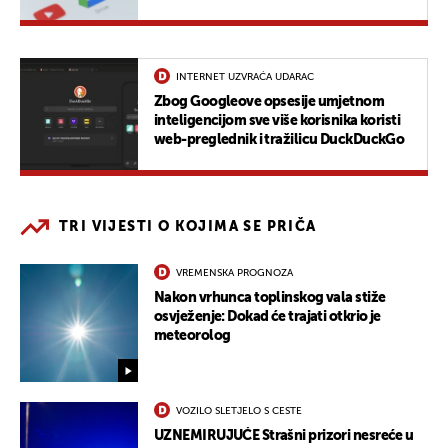
INTERNET UZVRAĆA UDARAC
Zbog Googleove opsesije umjetnom
inteligencijom sve više korisnika koristi
web-preglednik i tražilicu DuckDuckGo
TRI VIJESTI O KOJIMA SE PRIČA
VREMENSKA PROGNOZA
Nakon vrhunca toplinskog vala stiže
osvježenje: Dokad će trajati otkrio je
meteorolog
VOZILO SLETJELO S CESTE
UZNEMIRUJUĆE Strašni prizori nesreće u