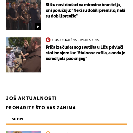
Stižu novi dodaci na mirovine branitelja,
oni poručuju: "Neki su dobili premalo, neki
su dobili previše"
GOSPO SNJEŽNA - RASHLADI NAS
Priča iza čudesnog svetišta u Liču privlači
stotine vjernika: "Stalno se rušila, a onda je
usred ljeta pao snijeg"
JOŠ AKTUALNOSTI
PRONAĐITE ŠTO VAS ZANIMA
SHOW