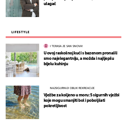
ulagač
LIFESTYLE
I TERASA JE SAN SNOVA!
U ovoj raskošnoj kući s bazenom pronašli
smo najelegantniju, a možda i najljepšu
bijelu kuhinju
NAJSIGURNIJI OBLIK REKREACIJE
Vježbe za koljeno u moru: 5 sigurnih vježbi
koje mogu smanjiti bol i poboljšati
pokretljivost