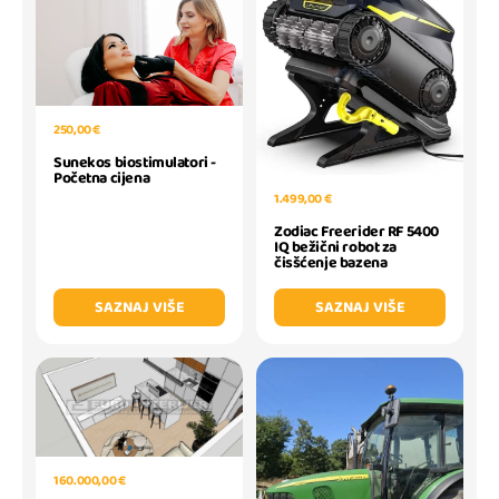
250,00 €
Sunekos biostimulatori -
Početna cijena
1.499,00 €
Zodiac Freerider RF 5400
IQ bežični robot za
čisšćenje bazena
SAZNAJ VIŠE
SAZNAJ VIŠE
160.000,00 €