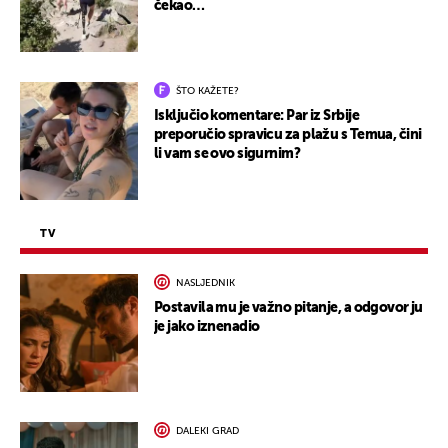
čekao…
ŠTO KAŽETE?
Isključio komentare: Par iz Srbije
preporučio spravicu za plažu s Temua, čini
li vam se ovo sigurnim?
TV
NASLJEDNIK
Postavila mu je važno pitanje, a odgovor ju
je jako iznenadio
DALEKI GRAD