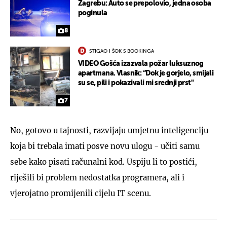
Zagrebu: Auto se prepolovio, jedna osoba
poginula
8
STIGAO I ŠOK S BOOKINGA
VIDEO Gošća izazvala požar luksuznog
apartmana. Vlasnik: “Dok je gorjelo, smijali
su se, pili i pokazivali mi srednji prst"
7
No, gotovo u tajnosti, razvijaju umjetnu inteligenciju
koja bi trebala imati posve novu ulogu - učiti samu
sebe kako pisati računalni kod. Uspiju li to postići,
riješili bi problem nedostatka programera, ali i
vjerojatno promijenili cijelu IT scenu.