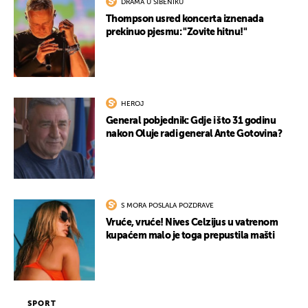
DRAMA U ŠIBENIKU
Thompson usred koncerta iznenada
prekinuo pjesmu: "Zovite hitnu!"
HEROJ
General pobjednik: Gdje i što 31 godinu
nakon Oluje radi general Ante Gotovina?
S MORA POSLALA POZDRAVE
Vruće, vruće! Nives Celzijus u vatrenom
kupaćem malo je toga prepustila mašti
SPORT