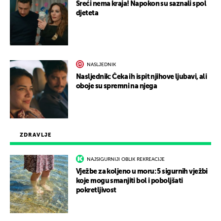
Sreći nema kraja! Napokon su saznali spol
djeteta
NASLJEDNIK
Nasljednik: Čeka ih ispit njihove ljubavi, ali
oboje su spremni na njega
ZDRAVLJE
NAJSIGURNIJI OBLIK REKREACIJE
Vježbe za koljeno u moru: 5 sigurnih vježbi
koje mogu smanjiti bol i poboljšati
pokretljivost