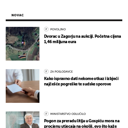
NOVAC
POVOLJNO
Dvorac u Zagorju na aukciji. Početna cijena
1,46 milijuna eura
ZA POSLODAVCE
Kako ispravno dati nekome otkaz i izbjeći
najčešće pogreške te sudske sporove
MINISTARSTVO ODLUČILO
Pogon za preradu litija u Gospiću mora na
procjenu utjecaja na okoliš, evo što kaže