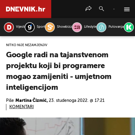
Vijesti
Sport
Showbizz
Lifestyle
Putovanja
PRETRAŽITE VIJESTI
NITKO NIJE NEZAMJENJIV
Google radi na tajanstvenom
projektu koji bi programere
mogao zamijeniti - umjetnom
inteligencijom
Piše
Martina Čizmić,
23. studenoga 2022. @ 17:21
KOMENTARI