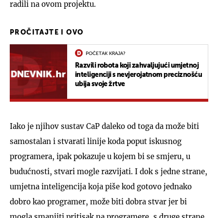
radili na ovom projektu.
PROČITAJTE I OVO
POČETAK KRAJA?
Razvili robota koji zahvaljujući umjetnoj
inteligenciji s nevjerojatnom preciznošću
ubija svoje žrtve
Iako je njihov sustav CaP daleko od toga da može biti
samostalan i stvarati linije koda poput iskusnog
programera, ipak pokazuje u kojem bi se smjeru, u
budućnosti, stvari mogle razvijati. I dok s jedne strane,
umjetna inteligencija koja piše kod gotovo jednako
dobro kao programer, može biti dobra stvar jer bi
mogla smanjiti pritisak na programere, s druge strane