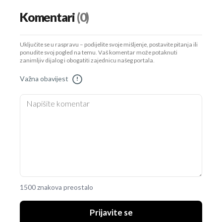
Komentari
(0)
Uključite se u raspravu – podijelite svoje mišljenje, postavite pitanja ili
ponudite svoj pogled na temu. Vaš komentar može potaknuti
zanimljiv dijalog i obogatiti zajednicu našeg portala.
Važna obavijest
!
1500 znakova preostalo
Prijavite se