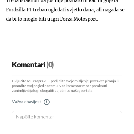
Treba istaknuti da još nije poznato ni kad ni gdje bi
Fordzilla P1 trebao ugledati svjetlo dana, ali nagađa se
da bi to moglo biti u igri Forza Motosport.
Komentari
(0)
Uključite se u raspravu – podijelite svoje mišljenje, postavite pitanja ili
ponudite svoj pogled na temu. Vaš komentar može potaknuti
zanimljiv dijalog i obogatiti zajednicu našeg portala.
Važna obavijest
!