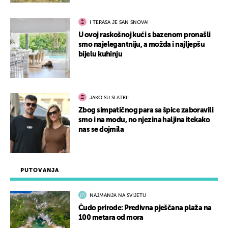
I TERASA JE SAN SNOVA!
U ovoj raskošnoj kući s bazenom pronašli
smo najelegantniju, a možda i najljepšu
bijelu kuhinju
JAKO SU SLATKI!
Zbog simpatičnog para sa špice zaboravili
smo i na modu, no njezina haljina itekako
nas se dojmila
PUTOVANJA
NAJMANJA NA SVIJETU
Čudo prirode: Predivna pješčana plaža na
100 metara od mora