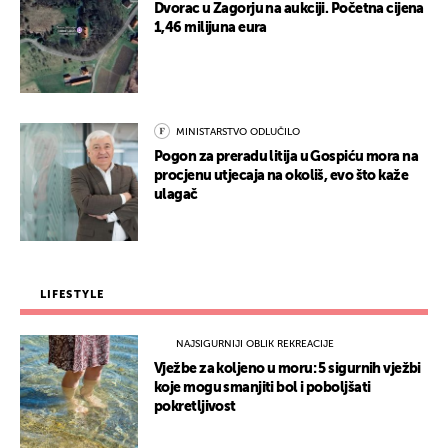
Dvorac u Zagorju na aukciji. Početna cijena
1,46 milijuna eura
MINISTARSTVO ODLUČILO
Pogon za preradu litija u Gospiću mora na
procjenu utjecaja na okoliš, evo što kaže
ulagač
LIFESTYLE
NAJSIGURNIJI OBLIK REKREACIJE
Vježbe za koljeno u moru: 5 sigurnih vježbi
koje mogu smanjiti bol i poboljšati
pokretljivost