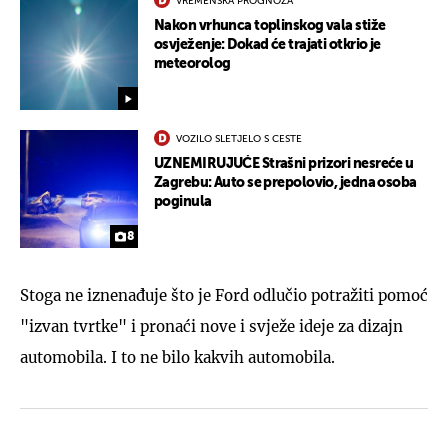
VREMENSKA PROGNOZA
Nakon vrhunca toplinskog vala stiže
osvježenje: Dokad će trajati otkrio je
meteorolog
VOZILO SLETJELO S CESTE
UZNEMIRUJUĆE Strašni prizori nesreće u
Zagrebu: Auto se prepolovio, jedna osoba
poginula
8
Stoga ne iznenađuje što je Ford odlučio potražiti pomoć
"izvan tvrtke" i pronaći nove i svježe ideje za dizajn
automobila. I to ne bilo kakvih automobila.