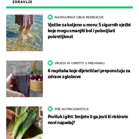
ZDRAVLJE
NAJSIGURNIJI OBLIK REKREACIJE
Vježbe za koljeno u moru: 5 sigurnih vježbi
koje mogu smanjiti bol i poboljšati
pokretljivost
VRIJEDI IH UVRSTITI U PREHRANU
6 napitaka koje dijetetičari preporučuju za
zdrave zglobove
PIŠE NUTRICIONISTICA
Poriluk i giht: Smijete li ga jesti ili riskirate
novi napadaj?