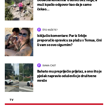
Dobacila komentar trudnici bez noge, a
muž ispalio odgovor kao da je samo
čekao…
ŠTO KAŽETE?
Isključio komentare: Par iz Srbije
preporučio spravicu za plažu s Temua, čini
li vam se ovo sigurnim?
SVAKA ČAST
Bahato mu prepriječio prijelaz, a ono što je
pješak napravio oduševilo je društvene
mreže
TV