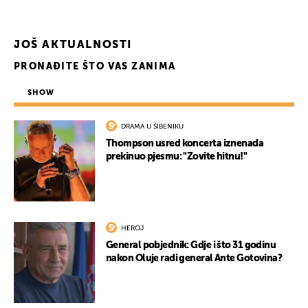
JOŠ AKTUALNOSTI
PRONAĐITE ŠTO VAS ZANIMA
SHOW
DRAMA U ŠIBENIKU
Thompson usred koncerta iznenada
prekinuo pjesmu: "Zovite hitnu!"
HEROJ
General pobjednik: Gdje i što 31 godinu
nakon Oluje radi general Ante Gotovina?