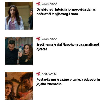
DALEKI GRAD
Daleki grad: Intuicija joj govori da danas
neće otići iz njihovog života
DALEKI GRAD
Sreći nema kraja! Napokon su saznali spol
djeteta
NASLJEDNIK
Postavila mu je važno pitanje, a odgovor ju
je jako iznenadio