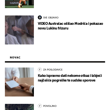
SVE OBJAVIO
VIDEO Australac ošišao Modrića i pokazao
novu Lukinu frizuru
NOVAC
ZA POSLODAVCE
Kako ispravno dati nekome otkaz i izbjeći
najčešće pogreške te sudske sporove
POVOLJNO