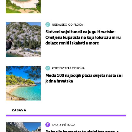
NEDALEKO OD PLOČA
Skriveni vojni tuneli na jugu Hrvatske:
Omiljena kupališta na koja lokalci u miru
dolaze roniti i skakati u more
POKROVITELJ CORONA
Među 100 najboljih plaža svijeta našla se i
jedna hrvatska
ZABAVA
KAO IZ PIŠTOLJA