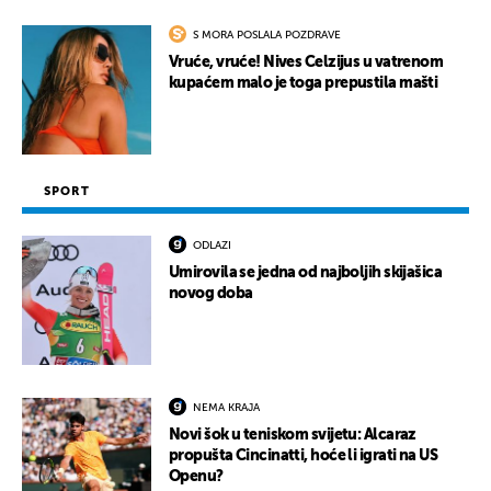
S MORA POSLALA POZDRAVE
Vruće, vruće! Nives Celzijus u vatrenom
kupaćem malo je toga prepustila mašti
SPORT
ODLAZI
Umirovila se jedna od najboljih skijašica
novog doba
NEMA KRAJA
Novi šok u teniskom svijetu: Alcaraz
propušta Cincinatti, hoće li igrati na US
Openu?