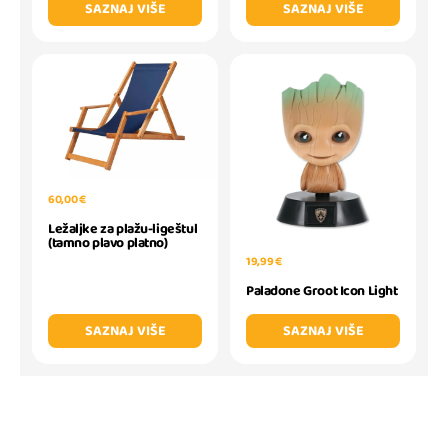
SAZNAJ VIŠE
SAZNAJ VIŠE
60,00 €
Ležaljke za plažu-ligeštul
(tamno plavo platno)
19,99 €
Paladone Groot Icon Light
SAZNAJ VIŠE
SAZNAJ VIŠE