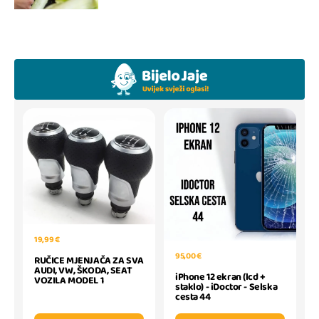
19,99 €
95,00 €
RUČICE MJENJAČA ZA SVA
AUDI, VW, ŠKODA, SEAT
iPhone 12 ekran (lcd +
VOZILA MODEL 1
staklo) - iDoctor - Selska
cesta 44