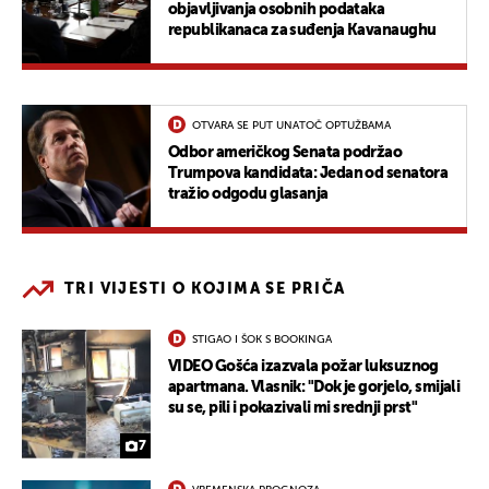
objavljivanja osobnih podataka
republikanaca za suđenja Kavanaughu
OTVARA SE PUT UNATOČ OPTUŽBAMA
Odbor američkog Senata podržao
Trumpova kandidata: Jedan od senatora
tražio odgodu glasanja
TRI VIJESTI O KOJIMA SE PRIČA
STIGAO I ŠOK S BOOKINGA
VIDEO Gošća izazvala požar luksuznog
apartmana. Vlasnik: "Dok je gorjelo, smijali
su se, pili i pokazivali mi srednji prst"
7