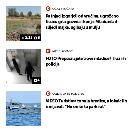
OČAJ STOČARA
Pašnjaci izgorjeli od vrućina, ugroženo
tisuću grla goveda i konja: Mladunčad
slijedi majke, ugibaju u mulju
2:21
6
MOLE POMOĆ
FOTO Prepoznajete li ove mladiće? Traži ih
policija
UKLJUČITE NOTIFIKACIJE
4
OGLASILA SE POLICIJA
VIDEO Turistima tonula brodica, a lokalci ih
ismijavali: "Ne smite tu parkirat"