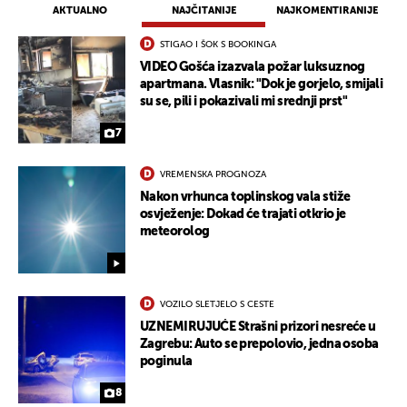
AKTUALNO
NAJČITANIJE
NAJKOMENTIRANIJE
STIGAO I ŠOK S BOOKINGA
VIDEO Gošća izazvala požar luksuznog
apartmana. Vlasnik: "Dok je gorjelo, smijali
su se, pili i pokazivali mi srednji prst"
7
VREMENSKA PROGNOZA
Nakon vrhunca toplinskog vala stiže
osvježenje: Dokad će trajati otkrio je
meteorolog
VOZILO SLETJELO S CESTE
UZNEMIRUJUĆE Strašni prizori nesreće u
Zagrebu: Auto se prepolovio, jedna osoba
poginula
8