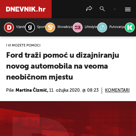
Vijesti
Sport
Showbizz
Lifestyle
Putovanja
PRETRAŽITE VIJESTI
I VI MOŽETE POMOĆI
Ford traži pomoć u dizajniranju
novog automobila na veoma
neobičnom mjestu
Piše
Martina Čizmić,
11. ožujka 2020. @ 08:23
KOMENTARI