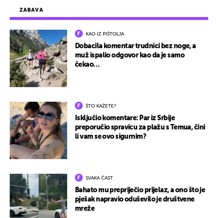
ZABAVA
KAO IZ PIŠTOLJA
Dobacila komentar trudnici bez noge, a
muž ispalio odgovor kao da je samo
čekao…
ŠTO KAŽETE?
Isključio komentare: Par iz Srbije
preporučio spravicu za plažu s Temua, čini
li vam se ovo sigurnim?
SVAKA ČAST
Bahato mu prepriječio prijelaz, a ono što je
pješak napravio oduševilo je društvene
mreže