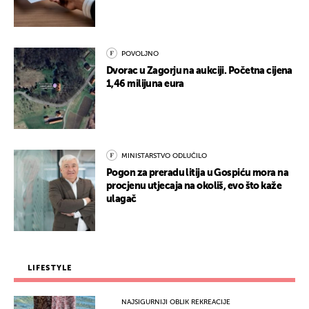
POVOLJNO
Dvorac u Zagorju na aukciji. Početna cijena
1,46 milijuna eura
MINISTARSTVO ODLUČILO
Pogon za preradu litija u Gospiću mora na
procjenu utjecaja na okoliš, evo što kaže
ulagač
LIFESTYLE
NAJSIGURNIJI OBLIK REKREACIJE