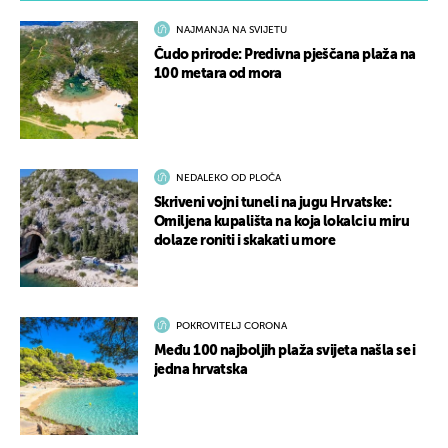
NAJMANJA NA SVIJETU
Čudo prirode: Predivna pješčana plaža na
100 metara od mora
NEDALEKO OD PLOČA
Skriveni vojni tuneli na jugu Hrvatske:
Omiljena kupališta na koja lokalci u miru
dolaze roniti i skakati u more
POKROVITELJ CORONA
Među 100 najboljih plaža svijeta našla se i
jedna hrvatska