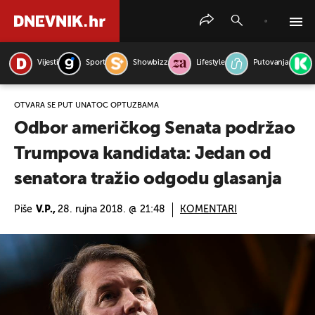
Vijesti
Sport
Showbizz
Lifestyle
Putovanja
PRETRAŽITE VIJESTI
OTVARA SE PUT UNATOČ OPTUŽBAMA
Odbor američkog Senata podržao
Trumpova kandidata: Jedan od
senatora tražio odgodu glasanja
Piše
V.P.,
28. rujna 2018. @ 21:48
KOMENTARI