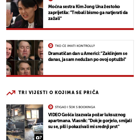
Moćna sestra Kim Jong Una žestoko
zaprijetila: "Trebali bismo ga natjerati da
zažali"
TKO ĆE IMATI KONTROLU?
Dramatičan dan u Americi: "Zaklinjem se
danas, ja sam nedužan po ovoj optužbi"
TRI VIJESTI O KOJIMA SE PRIČA
STIGAO I ŠOK S BOOKINGA
VIDEO Gošća izazvala požar luksuznog
apartmana. Vlasnik: "Dok je gorjelo, smijali
su se, pili i pokazivali mi srednji prst"
7