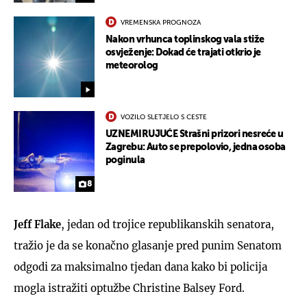
VREMENSKA PROGNOZA
Nakon vrhunca toplinskog vala stiže
osvježenje: Dokad će trajati otkrio je
meteorolog
VOZILO SLETJELO S CESTE
UZNEMIRUJUĆE Strašni prizori nesreće u
Zagrebu: Auto se prepolovio, jedna osoba
poginula
8
Jeff Flake
, jedan od trojice republikanskih senatora,
tražio je da se konačno glasanje pred punim Senatom
odgodi za maksimalno tjedan dana kako bi policija
mogla istražiti optužbe Christine Balsey Ford.