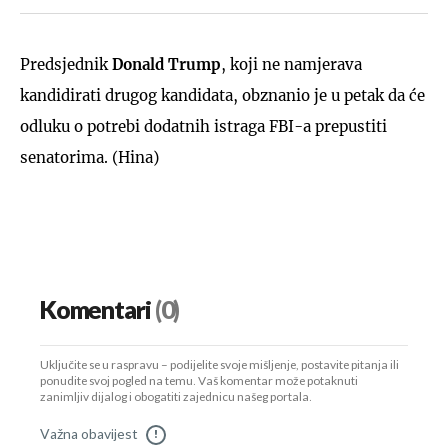
Predsjednik
Donald Trump
, koji ne namjerava
kandidirati drugog kandidata, obznanio je u petak da će
odluku o potrebi dodatnih istraga FBI-a prepustiti
senatorima. (Hina)
Komentari
(0)
Uključite se u raspravu – podijelite svoje mišljenje, postavite pitanja ili
ponudite svoj pogled na temu. Vaš komentar može potaknuti
zanimljiv dijalog i obogatiti zajednicu našeg portala.
Važna obavijest
!