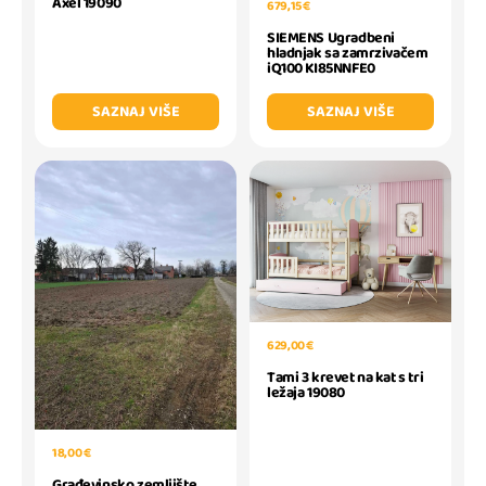
Axel 19090
679,15 €
SIEMENS Ugradbeni
hladnjak sa zamrzivačem
iQ100 KI85NNFE0
SAZNAJ VIŠE
SAZNAJ VIŠE
629,00 €
Tami 3 krevet na kat s tri
ležaja 19080
18,00 €
Građevinsko zemljište,