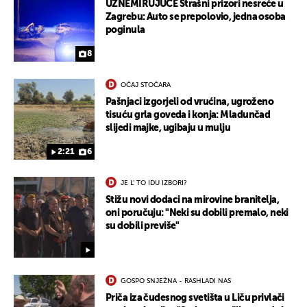
UZNEMIRUJUĆE Strašni prizori nesreće u
Zagrebu: Auto se prepolovio, jedna osoba
poginula
8
OČAJ STOČARA
Pašnjaci izgorjeli od vrućina, ugroženo
tisuću grla goveda i konja: Mladunčad
slijedi majke, ugibaju u mulju
2:21
6
JE L' TO IDU IZBORI?
Stižu novi dodaci na mirovine branitelja,
oni poručuju: "Neki su dobili premalo, neki
su dobili previše"
UKLJUČITE NOTIFIKACIJE
GOSPO SNJEŽNA - RASHLADI NAS
Priča iza čudesnog svetišta u Liču privlači