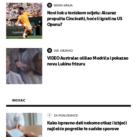
NEMA KRAJA
Novi šok u teniskom svijetu: Alcaraz
propušta Cincinatti, hoće li igrati na US
Openu?
SVE OBJAVIO
VIDEO Australac ošišao Modrića i pokazao
novu Lukinu frizuru
NOVAC
ZA POSLODAVCE
Kako ispravno dati nekome otkaz i izbjeći
najčešće pogreške te sudske sporove