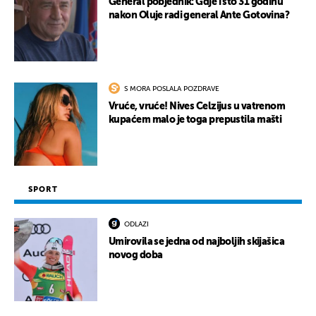
General pobjednik: Gdje i što 31 godinu
nakon Oluje radi general Ante Gotovina?
S MORA POSLALA POZDRAVE
Vruće, vruće! Nives Celzijus u vatrenom
kupaćem malo je toga prepustila mašti
SPORT
ODLAZI
Umirovila se jedna od najboljih skijašica
novog doba