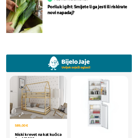
Poriluk i giht: Smijete li ga jesti ili riskirate
novi napadaj?
589,00 €
Niski krevet na kat kućica