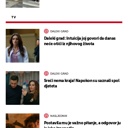
TV
DALEKI GRAD
Daleki grad: Intuicija joj govori da danas
neće otići iz njihovog života
DALEKI GRAD
Sreći nema kraja! Napokon su saznali spol
djeteta
NASLJEDNIK
Postavila mu je važno pitanje, a odgovor ju