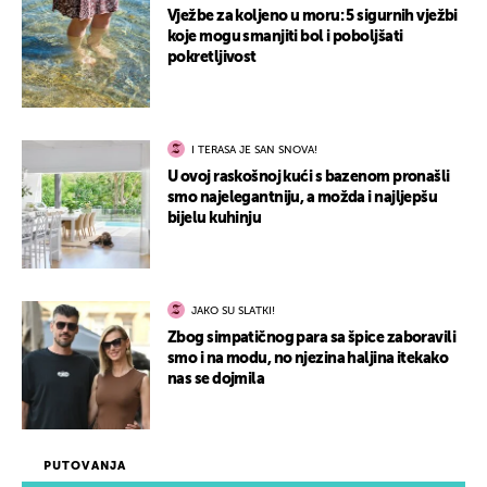
Vježbe za koljeno u moru: 5 sigurnih vježbi
koje mogu smanjiti bol i poboljšati
pokretljivost
I TERASA JE SAN SNOVA!
U ovoj raskošnoj kući s bazenom pronašli
smo najelegantniju, a možda i najljepšu
bijelu kuhinju
JAKO SU SLATKI!
Zbog simpatičnog para sa špice zaboravili
smo i na modu, no njezina haljina itekako
nas se dojmila
PUTOVANJA