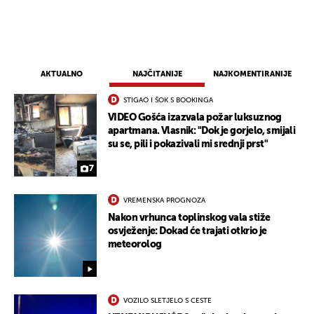
AKTUALNO
NAJČITANIJE
NAJKOMENTIRANIJE
STIGAO I ŠOK S BOOKINGA
VIDEO Gošća izazvala požar luksuznog
apartmana. Vlasnik: "Dok je gorjelo, smijali
su se, pili i pokazivali mi srednji prst"
7
VREMENSKA PROGNOZA
Nakon vrhunca toplinskog vala stiže
osvježenje: Dokad će trajati otkrio je
meteorolog
VOZILO SLETJELO S CESTE