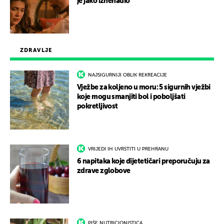
je jako iznenadio
ZDRAVLJE
NAJSIGURNIJI OBLIK REKREACIJE
Vježbe za koljeno u moru: 5 sigurnih vježbi
koje mogu smanjiti bol i poboljšati
pokretljivost
VRIJEDI IH UVRSTITI U PREHRANU
6 napitaka koje dijetetičari preporučuju za
zdrave zglobove
PIŠE NUTRICIONISTICA