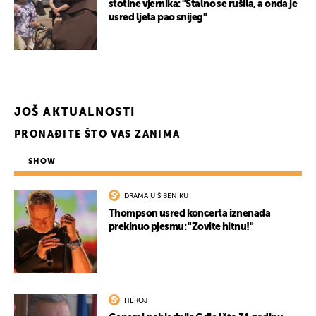
stotine vjernika: "Stalno se rušila, a onda je
usred ljeta pao snijeg"
JOŠ AKTUALNOSTI
PRONAĐITE ŠTO VAS ZANIMA
SHOW
DRAMA U ŠIBENIKU
Thompson usred koncerta iznenada
prekinuo pjesmu: "Zovite hitnu!"
HEROJ