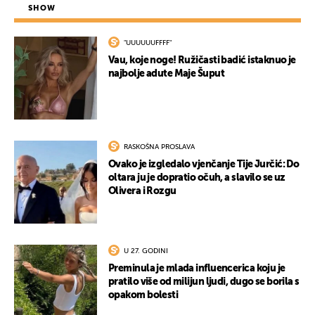
SHOW
"UUUUUUFFFF"
Vau, koje noge! Ružičasti badić istaknuo je
najbolje adute Maje Šuput
RASKOŠNA PROSLAVA
Ovako je izgledalo vjenčanje Tije Jurčić: Do
oltara ju je dopratio očuh, a slavilo se uz
Olivera i Rozgu
U 27. GODINI
Preminula je mlada influencerica koju je
pratilo više od milijun ljudi, dugo se borila s
opakom bolesti