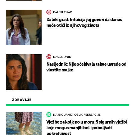
DALEKI GRAD
Daleki grad: Intuicija joj govori da danas
neće otići iz njihovog života
NASLJEDNIK
Nasljednik: Nije očekivala takve uvrede od
vlastite majke
ZDRAVLJE
NAJSIGURNIJI OBLIK REKREACIJE
Vježbe za koljeno u moru: 5 sigurnih vježbi
koje mogu smanjiti bol i poboljšati
pokretljivost