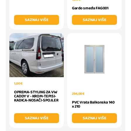
Gardo smeđa FAG001
SAZNAJ VIŠE
SAZNAJ VIŠE
1,00 €
OPREMA-STYLING ZA VW
294,00 €
CADDY V - KROM-TEPISI-
KADICA-NOSAČI-SPOJLER
PVC Vrata Balkonska 140
x 210
SAZNAJ VIŠE
SAZNAJ VIŠE