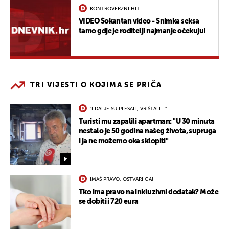
KONTROVERZNI HIT
VIDEO Šokantan video - Snimka seksa
tamo gdje je roditelji najmanje očekuju!
TRI VIJESTI O KOJIMA SE PRIČA
"I DALJE SU PLESALI, VRIŠTALI..."
Turisti mu zapalili apartman: "U 30 minuta
nestalo je 50 godina našeg života, supruga
i ja ne možemo oka sklopiti"
IMAŠ PRAVO, OSTVARI GA!
Tko ima pravo na inkluzivni dodatak? Može
se dobiti i 720 eura