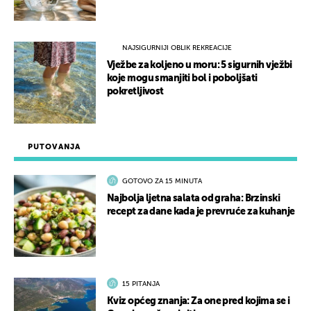
NAJSIGURNIJI OBLIK REKREACIJE
Vježbe za koljeno u moru: 5 sigurnih vježbi
koje mogu smanjiti bol i poboljšati
pokretljivost
PUTOVANJA
GOTOVO ZA 15 MINUTA
Najbolja ljetna salata od graha: Brzinski
recept za dane kada je prevruće za kuhanje
15 PITANJA
Kviz općeg znanja: Za one pred kojima se i