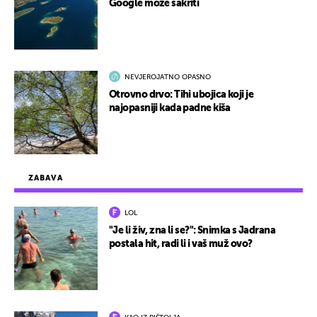
Google može sakriti
NEVJEROJATNO OPASNO
Otrovno drvo: Tihi ubojica koji je
najopasniji kada padne kiša
ZABAVA
LOL
"Je li živ, zna li se?": Snimka s Jadrana
postala hit, radi li i vaš muž ovo?