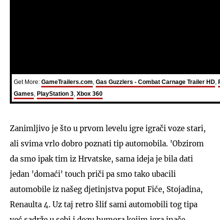
Get More:
GameTrailers.com
,
Gas Guzzlers - Combat Carnage Trailer HD
,
Games
,
PlayStation 3
,
Xbox 360
Zanimljivo je što u prvom levelu igre igrači voze stari,
ali svima vrlo dobro poznati tip automobila. 'Obzirom
da smo ipak tim iz Hrvatske, sama ideja je bila dati
jedan 'domaći' touch priči pa smo tako ubacili
automobile iz našeg djetinjstva poput Fiće, Stojadina,
Renaulta 4. Uz taj retro šlif sami automobili tog tipa
već sadrže u sebi i dozu humora kojim igra inače