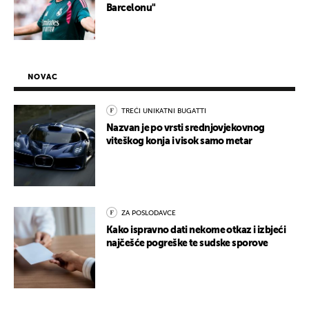
Barcelonu"
NOVAC
TREĆI UNIKATNI BUGATTI
Nazvan je po vrsti srednjovjekovnog
viteškog konja i visok samo metar
ZA POSLODAVCE
Kako ispravno dati nekome otkaz i izbjeći
najčešće pogreške te sudske sporove