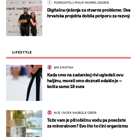
POKROVITELJ PHILIP MORRIS ZAGREB
Digitalna rješenja za stvarne probleme: Dva
hrvatska projekta dobila potporu za razvoj
LIFESTYLE
BAŠ EFEKTNA
Kada smo na zadarskoj rivi ugledali ovu
haljinu, morali smo doznati odakle je –
košta samo 18 eura
NIJE UVIJEK NAJBOLJI IZBOR
Teže vam je piti običnu vodu pa posežete
za mineralnom? Evo što to čini organizmu