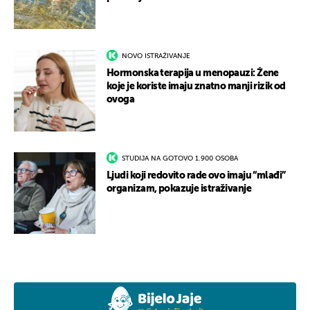
NOVO ISTRAŽIVANJE
Hormonska terapija u menopauzi: Žene
koje je koriste imaju znatno manji rizik od
ovoga
STUDIJA NA GOTOVO 1.900 OSOBA
Ljudi koji redovito rade ovo imaju “mlađi”
organizam, pokazuje istraživanje