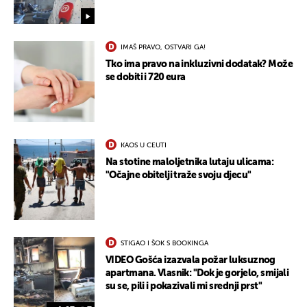
IMAŠ PRAVO, OSTVARI GA!
Tko ima pravo na inkluzivni dodatak? Može
se dobiti i 720 eura
KAOS U CEUTI
Na stotine maloljetnika lutaju ulicama:
"Očajne obitelji traže svoju djecu"
STIGAO I ŠOK S BOOKINGA
VIDEO Gošća izazvala požar luksuznog
apartmana. Vlasnik: "Dok je gorjelo, smijali
su se, pili i pokazivali mi srednji prst"