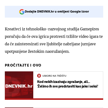
Dodajte DNEVNIK.hr u omiljeni Google izvor
Kreativci iz tehnološko-razvojnog studija Gamepires
poručuju da će ova igrica protresti tržište video igara te
da će zainteresirati sve ljubitelje nabrijane jurnjave
upotpunjene žestokim naoružanjem.
PROČITAJTE I OVO
USKORO NA TRŽIŠTU
Kod nekih izazivaju zgražanje, ali...
'Želimo ih sve predstaviti kao jake i seksi'