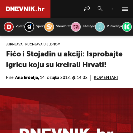
Vijesti
Sport
Showbizz
Lifestyle
Putovanja
PRETRAŽITE VIJESTI
JURNJAVA I PUCNJAVA U JEDNOM
Fićo i Stojadin u akciji: Isprobajte
igricu koju su kreirali Hrvati!
Piše
Ana Erdelja,
14. ožujka 2012. @ 14:02
KOMENTARI