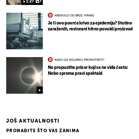
1:27
7
KRENULO OD BRZE HRANE
Je li ovo povrće krivo za epidemiju? Stotine
zaraženih, restorani hitno povukli proizvod
KAKO GA SIGURNO PROMATRATI?
Ne propustite prizor koji se ne viđa često:
Nebo sprema pravi spektakl
JOŠ AKTUALNOSTI
PRONAĐITE ŠTO VAS ZANIMA