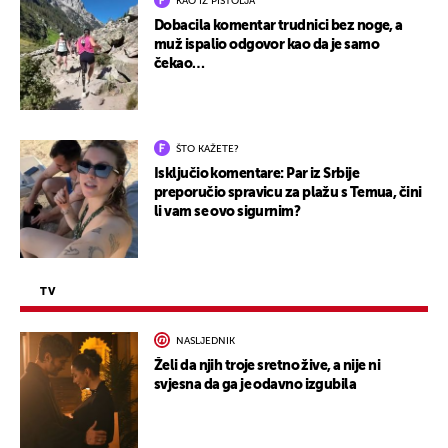
KAO IZ PIŠTOLJA
Dobacila komentar trudnici bez noge, a
muž ispalio odgovor kao da je samo
čekao…
ŠTO KAŽETE?
Isključio komentare: Par iz Srbije
preporučio spravicu za plažu s Temua, čini
li vam se ovo sigurnim?
TV
NASLJEDNIK
Želi da njih troje sretno žive, a nije ni
svjesna da ga je odavno izgubila