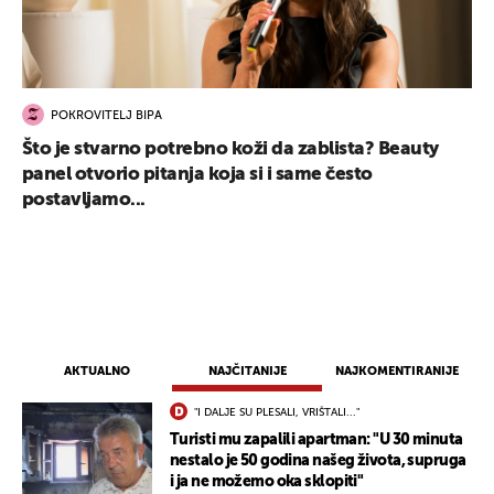
POKROVITELJ BIPA
Što je stvarno potrebno koži da zablista? Beauty
panel otvorio pitanja koja si i same često
postavljamo...
UKLJUČITE NOTIFIKACIJE
AKTUALNO
NAJČITANIJE
NAJKOMENTIRANIJE
"I DALJE SU PLESALI, VRIŠTALI..."
Turisti mu zapalili apartman: "U 30 minuta
nestalo je 50 godina našeg života, supruga
i ja ne možemo oka sklopiti"