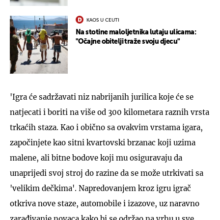
KAOS U CEUTI
Na stotine maloljetnika lutaju ulicama:
"Očajne obitelji traže svoju djecu"
'Igra će sadržavati niz nabrijanih jurilica koje će se
natjecati i boriti na više od 300 kilometara raznih vrsta
trkaćih staza. Kao i obično sa ovakvim vrstama igara,
započinjete kao sitni kvartovski brzanac koji uzima
malene, ali bitne bodove koji mu osiguravaju da
unaprijedi svoj stroj do razine da se može utrkivati sa
'velikim dečkima'. Napredovanjem kroz igru igrač
otkriva nove staze, automobile i izazove, uz naravno
zarađivanje novaca kako bi se održao na vrhu u sve