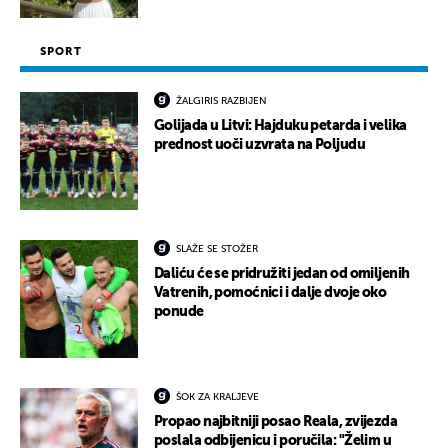
SPORT
ŽALGIRIS RAZBIJEN
Golijada u Litvi: Hajduku petarda i velika
prednost uoči uzvrata na Poljudu
SLAŽE SE STOŽER
Daliću će se pridružiti jedan od omiljenih
Vatrenih, pomoćnici i dalje dvoje oko
ponude
ŠOK ZA KRALJEVE
Propao najbitniji posao Reala, zvijezda
poslala odbijenicu i poručila: "Želim u