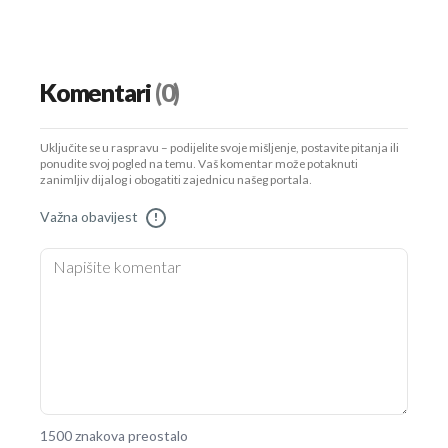
Komentari
(0)
Uključite se u raspravu – podijelite svoje mišljenje, postavite pitanja ili
ponudite svoj pogled na temu. Vaš komentar može potaknuti
zanimljiv dijalog i obogatiti zajednicu našeg portala.
Važna obavijest
!
1500 znakova preostalo