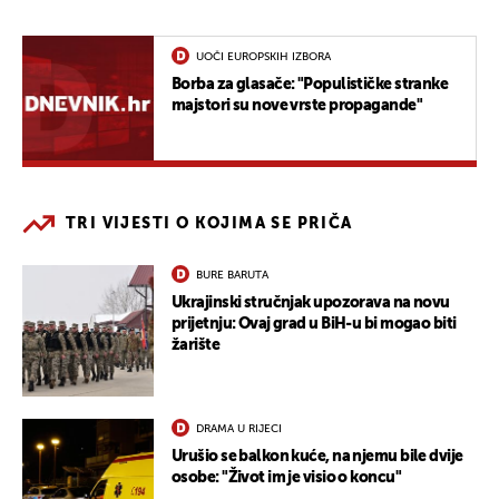
UOČI EUROPSKIH IZBORA
Borba za glasače: "Populističke stranke
majstori su nove vrste propagande"
TRI VIJESTI O KOJIMA SE PRIČA
BURE BARUTA
Ukrajinski stručnjak upozorava na novu
prijetnju: Ovaj grad u BiH-u bi mogao biti
žarište
DRAMA U RIJECI
Urušio se balkon kuće, na njemu bile dvije
osobe: "Život im je visio o koncu"