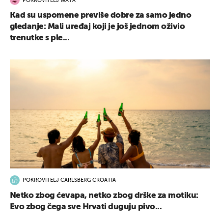
POKROVITELJ WATA
Kad su uspomene previše dobre za samo jedno
gledanje: Mali uređaj koji je još jednom oživio
trenutke s ple...
POKROVITELJ CARLSBERG CROATIA
Netko zbog ćevapa, netko zbog drške za motiku:
Evo zbog čega sve Hrvati duguju pivo...