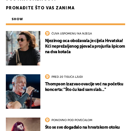
PRONAĐITE ŠTO VAS ZANIMA
SHOW
ČUVA USPOMENU NA NJEGA
Njezinog oca obožavala je cijela Hrvatska!
Kći neprežaljenog pjevača projurila špicom
na dva kotača
PRED 20 TISUĆA LJUDI
Thompson izazvao ovacije već na početku
koncerta: "Što ću kad sam slab..."
PONOVNO POD POVEĆALOM
Što se sve događalo na hrvatskom otoku