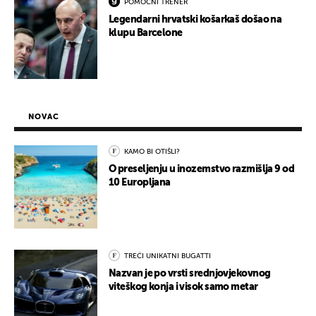
POMOĆNI TRENER
Legendarni hrvatski košarkaš došao na
klupu Barcelone
NOVAC
KAMO BI OTIŠLI?
O preseljenju u inozemstvo razmišlja 9 od
10 Europljana
TREĆI UNIKATNI BUGATTI
Nazvan je po vrsti srednjovjekovnog
viteškog konja i visok samo metar