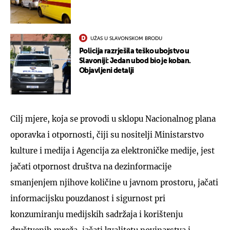
UŽAS U SLAVONSKOM BRODU
Policija razrješila teško ubojstvo u
Slavoniji: Jedan ubod bio je koban.
Objavljeni detalji
Cilj mjere, koja se provodi u sklopu Nacionalnog plana
oporavka i otpornosti, čiji su nositelji Ministarstvo
kulture i medija i Agencija za elektroničke medije, jest
jačati otpornost društva na dezinformacije
smanjenjem njihove količine u javnom prostoru, jačati
informacijsku pouzdanost i sigurnost pri
konzumiranju medijskih sadržaja i korištenju