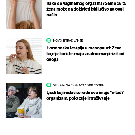
Kako do vaginalnog orgazma? Samo 18 %
žena može ga doživjeti isključivo na ovaj
način
NOVO ISTRAŽIVANJE
Hormonska terapija u menopauzi: Žene
koje je koriste imaju znatno manji rizik od
ovoga
STUDIJA NA GOTOVO 1.900 OSOBA
Ljudi koji redovito rade ovo imaju “mlađi”
organizam, pokazuje istraživanje