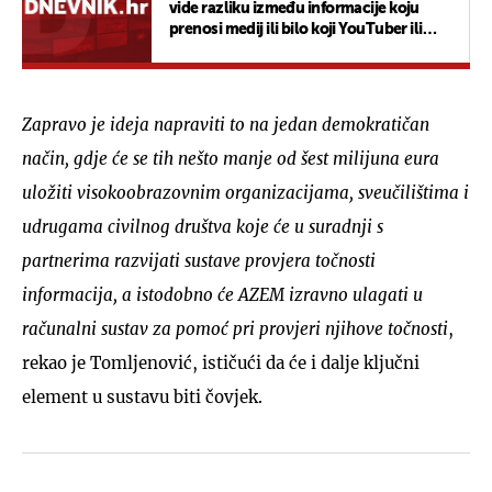
vide razliku između informacije koju
prenosi medij ili bilo koji YouTuber ili
influencer
Zapravo je ideja napraviti to na jedan demokratičan
način, gdje će se tih nešto manje od šest milijuna eura
uložiti visokoobrazovnim organizacijama, sveučilištima i
udrugama civilnog društva koje će u suradnji s
partnerima razvijati sustave provjera točnosti
informacija, a istodobno će AZEM izravno ulagati u
računalni sustav za pomoć pri provjeri njihove točnosti
,
rekao je Tomljenović, ističući da će i dalje ključni
element u sustavu biti čovjek.