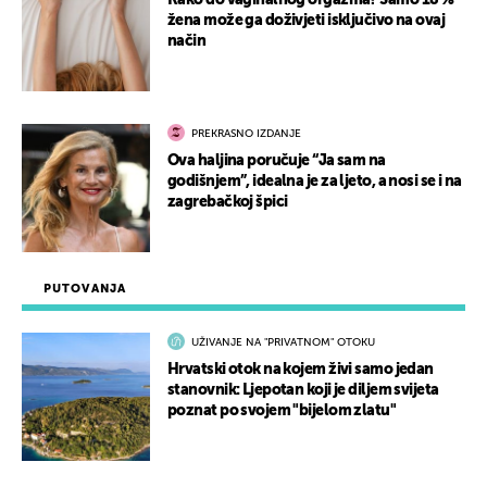
Kako do vaginalnog orgazma? Samo 18 %
žena može ga doživjeti isključivo na ovaj
način
PREKRASNO IZDANJE
Ova haljina poručuje “Ja sam na
godišnjem”, idealna je za ljeto, a nosi se i na
zagrebačkoj špici
PUTOVANJA
UŽIVANJE NA "PRIVATNOM" OTOKU
Hrvatski otok na kojem živi samo jedan
stanovnik: Ljepotan koji je diljem svijeta
poznat po svojem "bijelom zlatu"