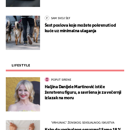
SAM SVOJ ŠEF
Šest poslova koje možete pokrenuti od
kuće uz minimalna ulaganja
LIFESTYLE
POPUT SIRENE
Haljina Danijele Martinović ističe
ženstvenu figuru, a savršena je za večernji
izlazak na moru
"VRHUNAC" ŽENSKOG SEKSUALNOG ISKUSTVA