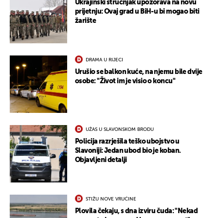
Ukrajinski stručnjak upozorava na novu
prijetnju: Ovaj grad u BiH-u bi mogao biti
žarište
DRAMA U RIJECI
Urušio se balkon kuće, na njemu bile dvije
osobe: "Život im je visio o koncu"
UŽAS U SLAVONSKOM BRODU
Policija razrješila teško ubojstvo u
Slavoniji: Jedan ubod bio je koban.
Objavljeni detalji
STIŽU NOVE VRUĆINE
Plovila čekaju, s dna izviru čuda: "Nekad