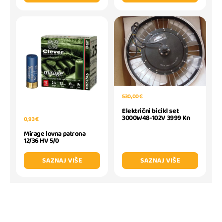
530,00 €
Električni bicikl set
3000W48-102V 3999 Kn
0,93 €
Mirage lovna patrona
12/36 HV 5/0
SAZNAJ VIŠE
SAZNAJ VIŠE