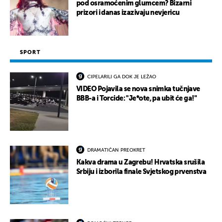
pod osramoćenim glumcem? Bizarni
prizori i danas izazivaju nevjericu
SPORT
CIPELARILI GA DOK JE LEŽAO
VIDEO Pojavila se nova snimka tučnjave
BBB-a i Torcide: "Je*ote, pa ubit će ga!"
DRAMATIČAN PREOKRET
Kakva drama u Zagrebu! Hrvatska srušila
Srbiju i izborila finale Svjetskog prvenstva