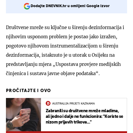
Dodajte DNEVNIK.hr u omiljeni Google izvor
Društvene mreže su ključne u širenju dezinformacija i
njihovim usponom problem je postao jako izražen,
pogotovo njihovom instrumentalizacijom u širenju
dezinformacija, istaknuto je u utorak u Osijeku na
predstavljanju mjera „Uspostava provjere medijskih
činjenica i sustava javne objave podataka“.
PROČITAJTE I OVO
AUSTRALIJA PRIJETI KAZNAMA
Zabranili su društvene mreže mladima,
ali jedno i dalje ne funkcionira: "Koriste se
nizom prljavih trikova..."