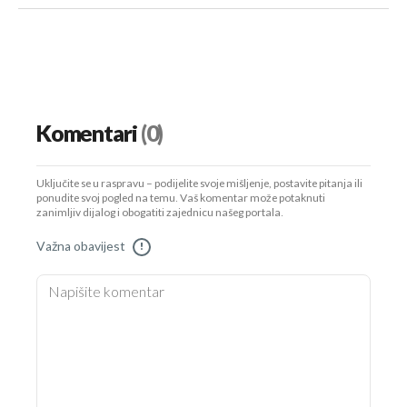
Komentari
(0)
Uključite se u raspravu – podijelite svoje mišljenje, postavite pitanja ili
ponudite svoj pogled na temu. Vaš komentar može potaknuti
zanimljiv dijalog i obogatiti zajednicu našeg portala.
Važna obavijest
!