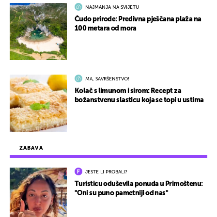
NAJMANJA NA SVIJETU
Čudo prirode: Predivna pješčana plaža na
100 metara od mora
MA, SAVRŠENSTVO!
Kolač s limunom i sirom: Recept za
božanstvenu slasticu koja se topi u ustima
ZABAVA
JESTE LI PROBALI?
Turisticu oduševila ponuda u Primoštenu:
"Oni su puno pametniji od nas"