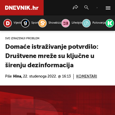
Vijesti
Sport
Showbizz
Lifestyle
Putovanja
PRETRAŽITE VIJESTI
SVE IZRAŽENIJI PROBLEM
Domaće istraživanje potvrdilo:
Društvene mreže su ključne u
širenju dezinformacija
Piše
Hina,
22. studenoga 2022. @ 16:13
KOMENTARI