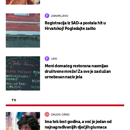
ZANIMLJIVO
Registracija iz SAD-a postala hit u
Hrvatskoj! Pogledajte zašto
UPS!
Meni domaćeg restorana nasmijao
društvene mreže! Za sve je zaslužan
urnebesan naziv jela
TV
DALEKI GRAD
Ima tek šest godina, a već je jedan od
najnagrađivanijih dječjih glumaca