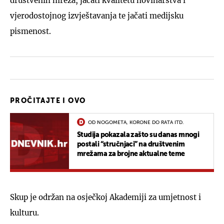
društvenih mreža, jačati kvalitetu novinarstva i
vjerodostojnog izvještavanja te jačati medijsku
pismenost.
PROČITAJTE I OVO
OD NOGOMETA, KORONE DO RATA ITD.
Studija pokazala zašto su danas mnogi
postali “stručnjaci” na društvenim
mrežama za brojne aktualne teme
Skup je održan na osječkoj Akademiji za umjetnost i
kulturu.