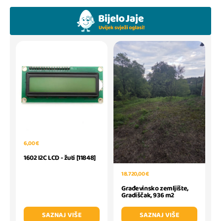
6,00 €
1602 I2C LCD - žuti [11848]
18.720,00 €
Građevinsko zemljište,
Gradiščak, 936 m2
SAZNAJ VIŠE
SAZNAJ VIŠE