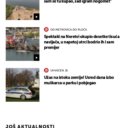
sam se tu kupao, sad igram nogomet"
OD METKOVIĆA DO PLOČA
Spektakl na Neretvi okupio desetke tisuća
navijača, u napetoj utrci bodrio ih i sam
premijer
UHVAĆEN JE
Užas na istoku zemlje! Usred dana izbo
muškarca u parku i pobjegao
JOŠ AKTUALNOSTI