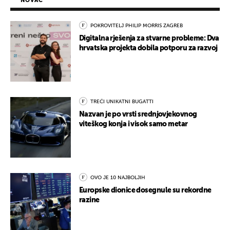
NOVAC
POKROVITELJ PHILIP MORRIS ZAGREB
Digitalna rješenja za stvarne probleme: Dva
hrvatska projekta dobila potporu za razvoj
TREĆI UNIKATNI BUGATTI
Nazvan je po vrsti srednjovjekovnog
viteškog konja i visok samo metar
OVO JE 10 NAJBOLJIH
Europske dionice dosegnule su rekordne
razine