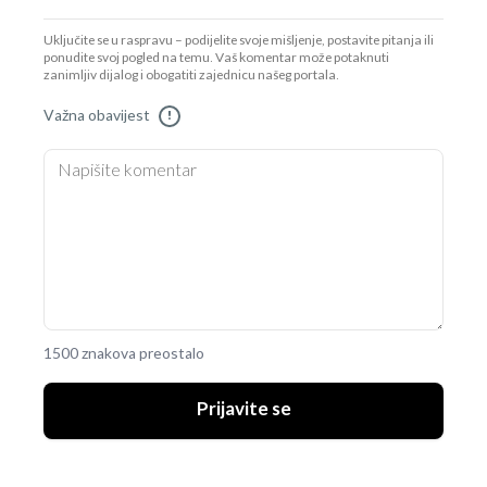
Uključite se u raspravu – podijelite svoje mišljenje, postavite pitanja ili
ponudite svoj pogled na temu. Vaš komentar može potaknuti
zanimljiv dijalog i obogatiti zajednicu našeg portala.
Važna obavijest
!
1500 znakova preostalo
Prijavite se