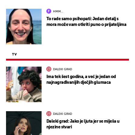
HMM…
To rade samo psihopati: Jedan detalj s
mora može vam otkriti puno o prijateljima
TV
DALEKI GRAD
Ima tek šest godina, a već je jedan od
najnagrađivanijih dječjih glumaca
DALEKI GRAD
Daleki grad: Jako je ljuta jer se miješa u
njezine stvari