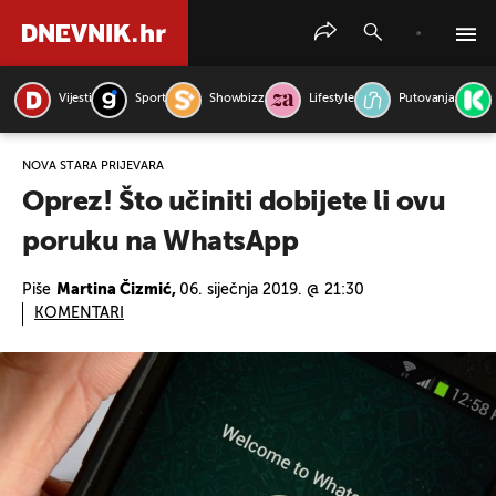
Vijesti
Sport
Showbizz
Lifestyle
Putovanja
PRETRAŽITE VIJESTI
NOVA STARA PRIJEVARA
Oprez! Što učiniti dobijete li ovu
poruku na WhatsApp
Piše
Martina Čizmić,
06. siječnja 2019. @ 21:30
KOMENTARI