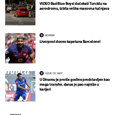
VIDEO Bad Blue Boysi dočekali Torcidu na
aerodromu, izbila velika masovna tučnjava
BOMBA!
Liverpool doveo kapetana Barcelone!
GDJE ĆE SAD?
U Dinamu je prošle godine predstavljen kao
mega transfer, danas je pao najniže u
karijeri