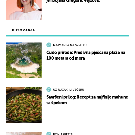
je i Bojana Gregorić Vejzović
PUTOVANJA
NAJMANJA NA SVIJETU
Čudo prirode: Predivna pješčana plaža na
100 metara od mora
UZ RUČAK ILI VEČERU
Savršeni prilog: Recept za najfinije mahune
sa špekom
BON APPETIT!