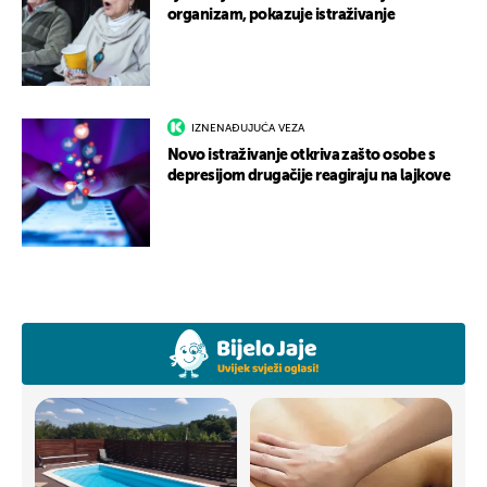
organizam, pokazuje istraživanje
IZNENAĐUJUĆA VEZA
Novo istraživanje otkriva zašto osobe s
depresijom drugačije reagiraju na lajkove