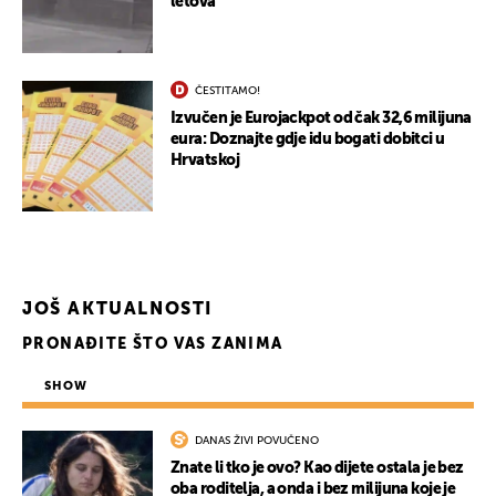
letova
ČESTITAMO!
Izvučen je Eurojackpot od čak 32,6 milijuna
eura: Doznajte gdje idu bogati dobitci u
Hrvatskoj
JOŠ AKTUALNOSTI
PRONAĐITE ŠTO VAS ZANIMA
SHOW
DANAS ŽIVI POVUČENO
Znate li tko je ovo? Kao dijete ostala je bez
oba roditelja, a onda i bez milijuna koje je