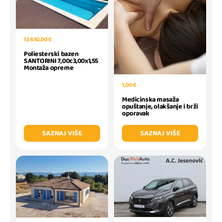
12.650,00 €
Poliesterski bazen
SANTORINI 7,00c3,00x1,55
Montaža opreme
1,00 €
Medicinska masaža
opuštanje, olakšanje i brži
oporavak
SAZNAJ VIŠE
SAZNAJ VIŠE