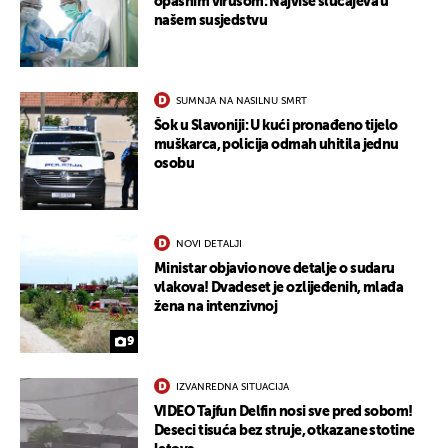
opasnim virusom: Najviše slučajeva u
našem susjedstvu
SUMNJA NA NASILNU SMRT
Šok u Slavoniji: U kući pronađeno tijelo
muškarca, policija odmah uhitila jednu
osobu
NOVI DETALJI
Ministar objavio nove detalje o sudaru
vlakova! Dvadeset je ozlijeđenih, mlađa
žena na intenzivnoj
9
UKLJUČITE NOTIFIKACIJE
IZVANREDNA SITUACIJA
VIDEO Tajfun Delfin nosi sve pred sobom!
Deseci tisuća bez struje, otkazane stotine