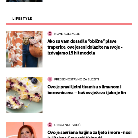
LIFESTYLE
NOVE KOLEKCIJE
Ako su vam dosadile “obične” plave
traperice, ove jeseni dolazite na svoje -
izdvajamo 15 hit modela
PREJEDNOSTAVNO ZA SLOŽITI
Ovo je pravi ljetni tiramisu s limunom i
borovnicama – baš osvježava i jako je fin
U NOJ NIJE VRUĆE
Ovo je savršena haljina za ljeto i more - nosi