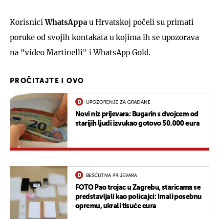
Korisnici
WhatsAppa
u Hrvatskoj počeli su primati
poruke od svojih kontakata u kojima ih se upozorava
na "video Martinelli" i WhatsApp Gold.
PROČITAJTE I OVO
UPOZORENJE ZA GRAĐANE
Novi niz prijevara: Bugarin s dvojcem od
starijih ljudi izvukao gotovo 50.000 eura
BEŠĆUTNA PRIJEVARA
FOTO Pao trojac u Zagrebu, staricama se
predstavljali kao policajci: Imali posebnu
opremu, ukrali tisuće eura