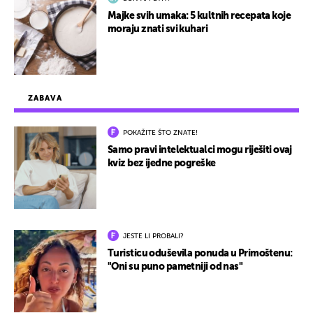
Majke svih umaka: 5 kultnih recepata koje
moraju znati svi kuhari
ZABAVA
POKAŽITE ŠTO ZNATE!
Samo pravi intelektualci mogu riješiti ovaj
kviz bez ijedne pogreške
JESTE LI PROBALI?
Turisticu oduševila ponuda u Primoštenu:
"Oni su puno pametniji od nas"