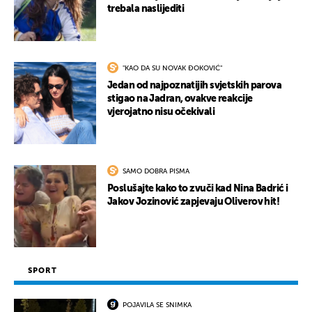
trebala naslijediti
"KAO DA SU NOVAK ĐOKOVIĆ"
Jedan od najpoznatijih svjetskih parova
stigao na Jadran, ovakve reakcije
vjerojatno nisu očekivali
SAMO DOBRA PISMA
Poslušajte kako to zvuči kad Nina Badrić i
Jakov Jozinović zapjevaju Oliverov hit!
SPORT
POJAVILA SE SNIMKA