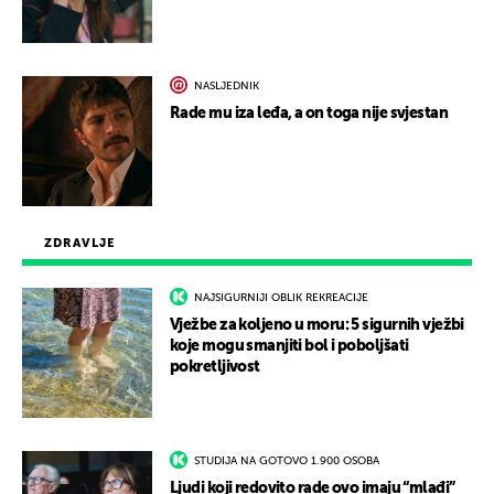
NASLJEDNIK
Rade mu iza leđa, a on toga nije svjestan
ZDRAVLJE
NAJSIGURNIJI OBLIK REKREACIJE
Vježbe za koljeno u moru: 5 sigurnih vježbi
koje mogu smanjiti bol i poboljšati
pokretljivost
STUDIJA NA GOTOVO 1.900 OSOBA
Ljudi koji redovito rade ovo imaju “mlađi”