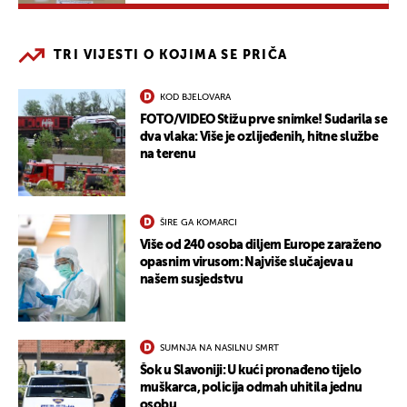
TRI VIJESTI O KOJIMA SE PRIČA
KOD BJELOVARA
FOTO/VIDEO Stižu prve snimke! Sudarila se
dva vlaka: Više je ozlijeđenih, hitne službe
na terenu
ŠIRE GA KOMARCI
Više od 240 osoba diljem Europe zaraženo
opasnim virusom: Najviše slučajeva u
našem susjedstvu
SUMNJA NA NASILNU SMRT
Šok u Slavoniji: U kući pronađeno tijelo
muškarca, policija odmah uhitila jednu
osobu