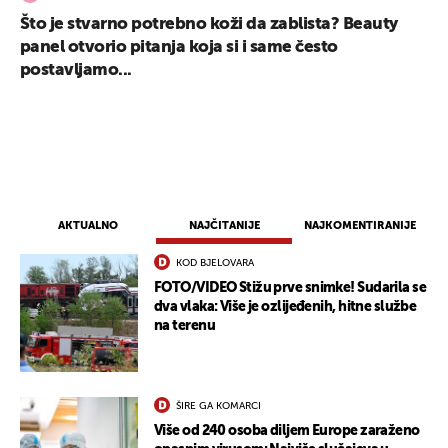
Što je stvarno potrebno koži da zablista? Beauty
panel otvorio pitanja koja si i same često
postavljamo...
AKTUALNO
NAJČITANIJE
NAJKOMENTIRANIJE
KOD BJELOVARA
FOTO/VIDEO Stižu prve snimke! Sudarila se
dva vlaka: Više je ozlijeđenih, hitne službe
na terenu
ŠIRE GA KOMARCI
Više od 240 osoba diljem Europe zaraženo