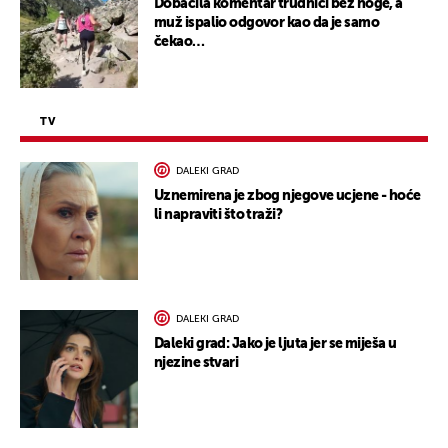
Dobacila komentar trudnici bez noge, a
muž ispalio odgovor kao da je samo
čekao…
TV
DALEKI GRAD
Uznemirena je zbog njegove ucjene - hoće
li napraviti što traži?
DALEKI GRAD
Daleki grad: Jako je ljuta jer se miješa u
njezine stvari