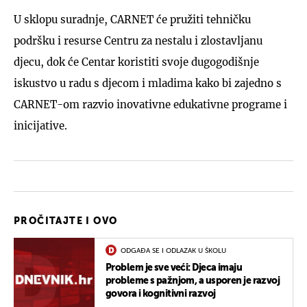
U sklopu suradnje, CARNET će pružiti tehničku
podršku i resurse Centru za nestalu i zlostavljanu
djecu, dok će Centar koristiti svoje dugogodišnje
iskustvo u radu s djecom i mladima kako bi zajedno s
CARNET-om razvio inovativne edukativne programe i
inicijative.
PROČITAJTE I OVO
ODGAĐA SE I ODLAZAK U ŠKOLU
Problem je sve veći: Djeca imaju
probleme s pažnjom, a usporen je razvoj
govora i kognitivni razvoj