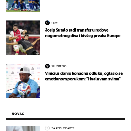
OPA!
Josip Šutalo radi transfer u redove
nogometnog diva i bivšeg prvaka Europe
SLUŽBENO
Vinicius donio konačnu odluku, oglasio se
emotivnom porukom: "Hvala vam svima"
NOVAC
ZA POSLODAVCE