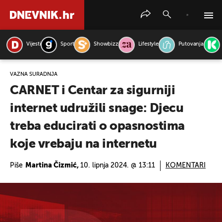
Vijesti
Sport
Showbizz
Lifestyle
Putovanja
PRETRAŽITE VIJESTI
VAŽNA SURADNJA
CARNET i Centar za sigurniji
internet udružili snage: Djecu
treba educirati o opasnostima
koje vrebaju na internetu
Piše
Martina Čizmić,
10. lipnja 2024. @ 13:11
KOMENTARI