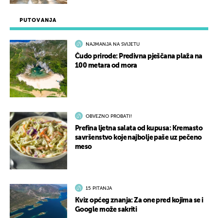
PUTOVANJA
NAJMANJA NA SVIJETU
Čudo prirode: Predivna pješčana plaža na
100 metara od mora
OBVEZNO PROBATI!
Prefina ljetna salata od kupusa: Kremasto
savršenstvo koje najbolje paše uz pečeno
meso
15 PITANJA
Kviz općeg znanja: Za one pred kojima se i
Google može sakriti