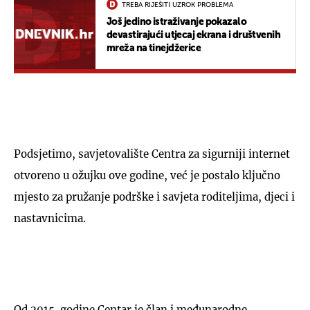
TREBA RIJEŠITI UZROK PROBLEMA
Još jedino istraživanje pokazalo
devastirajući utjecaj ekrana i društvenih
mreža na tinejdžerice
Podsjetimo, savjetovalište Centra za sigurniji internet
otvoreno u ožujku ove godine, već je postalo ključno
mjesto za pružanje podrške i savjeta roditeljima, djeci i
nastavnicima.
Od 2015. godine Centar je član i međunarodne