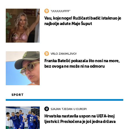
"UUUUUUFFFF"
Vau, koje noge! Ružičasti badić istaknuo je
najbolje adute Maje Šuput
VRLO ZANIMLJIVO!
Franka Batelić pokazala što nosi na more,
bez ovoga ne može ni na odmoru
SPORT
SJAJAN TJEDAN U EUROPI
Hrvatska nastavila uspon na UEFA-inoj
ljestvici: Preskočena je još jedna država