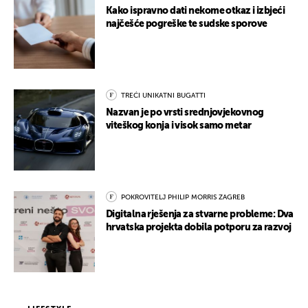
Kako ispravno dati nekome otkaz i izbjeći
najčešće pogreške te sudske sporove
TREĆI UNIKATNI BUGATTI
Nazvan je po vrsti srednjovjekovnog
viteškog konja i visok samo metar
POKROVITELJ PHILIP MORRIS ZAGREB
Digitalna rješenja za stvarne probleme: Dva
hrvatska projekta dobila potporu za razvoj