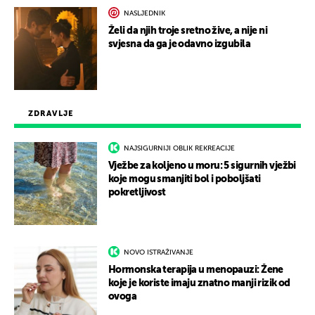
NASLJEDNIK
Želi da njih troje sretno žive, a nije ni
svjesna da ga je odavno izgubila
ZDRAVLJE
NAJSIGURNIJI OBLIK REKREACIJE
Vježbe za koljeno u moru: 5 sigurnih vježbi
koje mogu smanjiti bol i poboljšati
pokretljivost
NOVO ISTRAŽIVANJE
Hormonska terapija u menopauzi: Žene
koje je koriste imaju znatno manji rizik od
ovoga