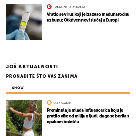
PACIJENT U IZOLACIJI
Vratio se virus koji je izazvao međunarodnu
uzbunu: Otkriven novi slučaj u Europi
JOŠ AKTUALNOSTI
PRONAĐITE ŠTO VAS ZANIMA
SHOW
U 27. GODINI
Preminula je mlada influencerica koju je
pratilo više od milijun ljudi, dugo se borila s
opakom bolešću