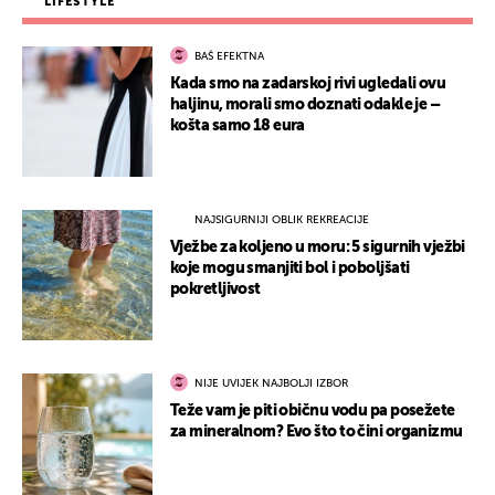
LIFESTYLE
BAŠ EFEKTNA
Kada smo na zadarskoj rivi ugledali ovu
haljinu, morali smo doznati odakle je –
košta samo 18 eura
NAJSIGURNIJI OBLIK REKREACIJE
Vježbe za koljeno u moru: 5 sigurnih vježbi
koje mogu smanjiti bol i poboljšati
pokretljivost
NIJE UVIJEK NAJBOLJI IZBOR
Teže vam je piti običnu vodu pa posežete
za mineralnom? Evo što to čini organizmu