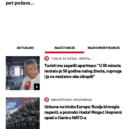
pet požara...
AKTUALNO
NAJČITANIJE
NAJKOMENTIRANIJE
"I DALJE SU PLESALI, VRIŠTALI..."
Turisti mu zapalili apartman: "U 30 minuta
nestalo je 50 godina našeg života, supruga
i ja ne možemo oka sklopiti"
OBAVJEŠTAJNO UPOZORENJE
Uzbuna na istoku Europe: Rusija bi mogla
napasti, a poznato i kada! Moguć i kopneni
upad u članicu NATO-a