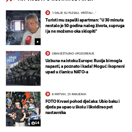
"I DALJE SU PLESALI, VRIŠTALI..."
Turisti mu zapalili apartman: "U 30 minuta
nestalo je 50 godina našeg života, supruga
i ja ne možemo oka sklopiti"
OBAVJEŠTAJNO UPOZORENJE
Uzbuna na istoku Europe: Rusija bi mogla
napasti, a poznato i kada! Moguć i kopneni
upad u članicu NATO-a
8 MRTVIH, 15 RANJENIH
FOTO Krvavi pohod dječaka: Ubio baku i
djeda pa upao u školu i likvidirao pet
nastavnika
14