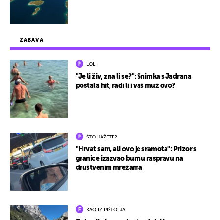
ZABAVA
LOL
"Je li živ, zna li se?": Snimka s Jadrana
postala hit, radi li i vaš muž ovo?
ŠTO KAŽETE?
"Hrvat sam, ali ovo je sramota": Prizor s
granice izazvao burnu raspravu na
društvenim mrežama
KAO IZ PIŠTOLJA