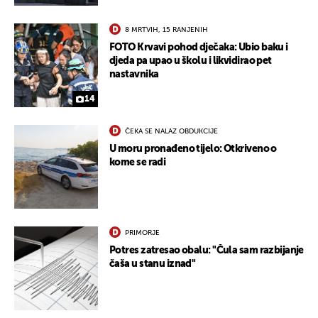
8 MRTVIH, 15 RANJENIH
FOTO Krvavi pohod dječaka: Ubio baku i
djeda pa upao u školu i likvidirao pet
nastavnika
14
ČEKA SE NALAZ OBDUKCIJE
U moru pronađeno tijelo: Otkriveno o
kome se radi
PRIMORJE
Potres zatresao obalu: "Čula sam razbijanje
čaša u stanu iznad"