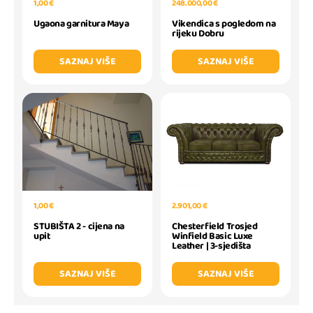
248.000,00 €
1,00 €
Vikendica s pogledom na
Ugaona garnitura Maya
rijeku Dobru
SAZNAJ VIŠE
SAZNAJ VIŠE
1,00 €
2.901,00 €
STUBIŠTA 2 - cijena na
Chesterfield Trosjed
upit
Winfield Basic Luxe
Leather | 3-sjedišta
SAZNAJ VIŠE
SAZNAJ VIŠE