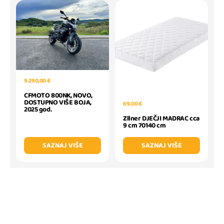
9.290,00 €
CFMOTO 800NK, NOVO,
DOSTUPNO VIŠE BOJA,
69,00 €
2025 god.
Zllner DJEČJI MADRAC cca
9 cm 70140 cm
SAZNAJ VIŠE
SAZNAJ VIŠE