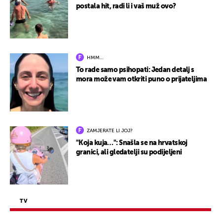
postala hit, radi li i vaš muž ovo?
HMM…
To rade samo psihopati: Jedan detalj s
mora može vam otkriti puno o prijateljima
ZAMJERATE LI JOJ?
"Koja kuja…": Snašla se na hrvatskoj
granici, ali gledatelji su podijeljeni
TV