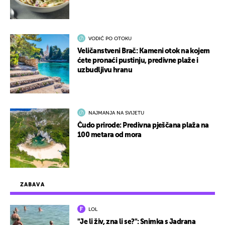
VODIČ PO OTOKU
Veličanstveni Brač: Kameni otok na kojem
ćete pronaći pustinju, predivne plaže i
uzbudljivu hranu
NAJMANJA NA SVIJETU
Čudo prirode: Predivna pješčana plaža na
100 metara od mora
ZABAVA
LOL
"Je li živ, zna li se?": Snimka s Jadrana