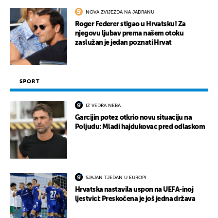
NOVA ZVIJEZDA NA JADRANU
Roger Federer stigao u Hrvatsku! Za
njegovu ljubav prema našem otoku
zaslužan je jedan poznati Hrvat
SPORT
IZ VEDRA NEBA
Garcijin potez otkrio novu situaciju na
Poljudu: Mladi hajdukovac pred odlaskom
SJAJAN TJEDAN U EUROPI
Hrvatska nastavila uspon na UEFA-inoj
ljestvici: Preskočena je još jedna država