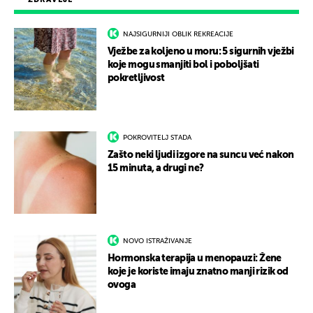
NAJSIGURNIJI OBLIK REKREACIJE
Vježbe za koljeno u moru: 5 sigurnih vježbi
koje mogu smanjiti bol i poboljšati
pokretljivost
POKROVITELJ STADA
Zašto neki ljudi izgore na suncu već nakon
15 minuta, a drugi ne?
NOVO ISTRAŽIVANJE
Hormonska terapija u menopauzi: Žene
koje je koriste imaju znatno manji rizik od
ovoga