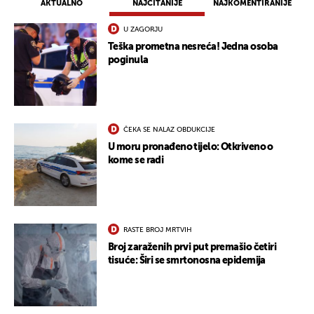
AKTUALNO
NAJČITANIJE
NAJKOMENTIRANIJE
U ZAGORJU
Teška prometna nesreća! Jedna osoba
poginula
ČEKA SE NALAZ OBDUKCIJE
U moru pronađeno tijelo: Otkriveno o
kome se radi
RASTE BROJ MRTVIH
Broj zaraženih prvi put premašio četiri
tisuće: Širi se smrtonosna epidemija