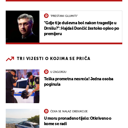
"PRESTANI GLUMITI"
"Gdje ti je duševna bol nakon tragedije u
Drnišu?": Hajdaš Dončić žestoko opleo po
premijeru
TRI VIJESTI O KOJIMA SE PRIČA
U ZAGORJU
Teška prometna nesreća! Jedna osoba
poginula
ČEKA SE NALAZ OBDUKCIJE
U moru pronađeno tijelo: Otkriveno o
kome se radi