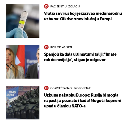
UKLJUČITE NOTIFIKACIJE
PACIJENT U IZOLACIJI
Vratio se virus koji je izazvao međunarodnu
uzbunu: Otkriven novi slučaj u Europi
ROK OD 48 SATI
Španjolska dala ultimatum Italiji: "Imate
rok do nedjelje", stigao je odgovor
OBAVJEŠTAJNO UPOZORENJE
Uzbuna na istoku Europe: Rusija bi mogla
napasti, a poznato i kada! Moguć i kopneni
upad u članicu NATO-a