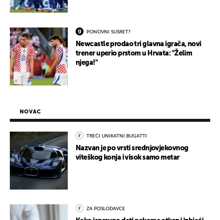
PONOVNI SUSRET?
Newcastle prodao tri glavna igrača, novi
trener uperio prstom u Hrvata: "Želim
njega!"
NOVAC
TREĆI UNIKATNI BUGATTI
Nazvan je po vrsti srednjovjekovnog
viteškog konja i visok samo metar
ZA POSLODAVCE