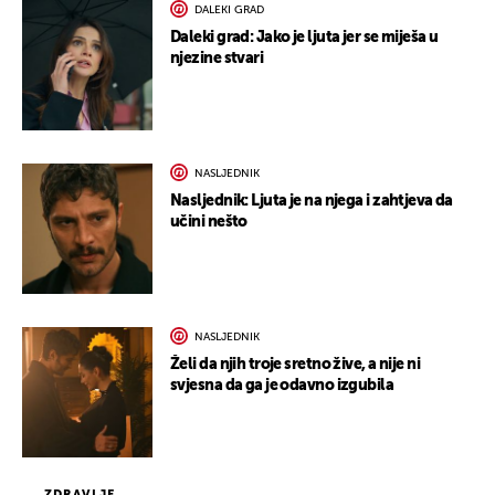
DALEKI GRAD
Daleki grad: Jako je ljuta jer se miješa u
njezine stvari
NASLJEDNIK
Nasljednik: Ljuta je na njega i zahtjeva da
učini nešto
NASLJEDNIK
Želi da njih troje sretno žive, a nije ni
svjesna da ga je odavno izgubila
ZDRAVLJE