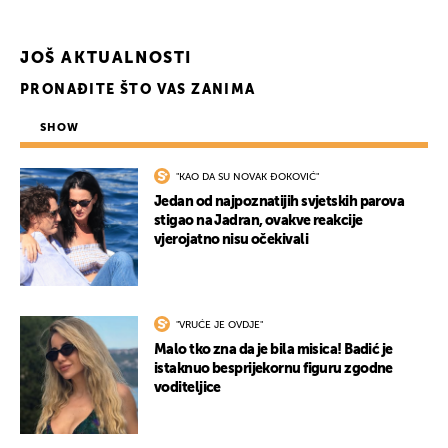
JOŠ AKTUALNOSTI
PRONAĐITE ŠTO VAS ZANIMA
SHOW
"KAO DA SU NOVAK ĐOKOVIĆ"
Jedan od najpoznatijih svjetskih parova
stigao na Jadran, ovakve reakcije
vjerojatno nisu očekivali
"VRUĆE JE OVDJE"
Malo tko zna da je bila misica! Badić je
istaknuo besprijekornu figuru zgodne
voditeljice