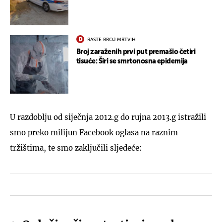
RASTE BROJ MRTVIH
Broj zaraženih prvi put premašio četiri
tisuće: Širi se smrtonosna epidemija
U razdoblju od siječnja 2012.g do rujna 2013.g istražili
smo preko milijun Facebook oglasa na raznim
tržištima, te smo zaključili sljedeće: