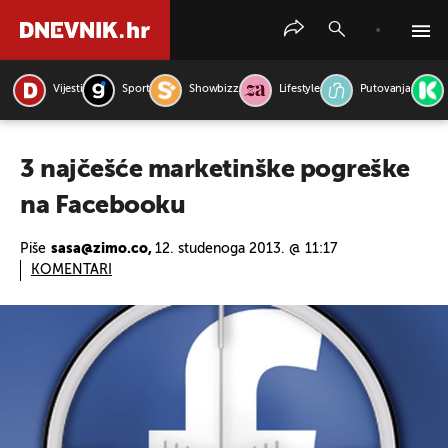
Vijesti
Sport
Showbizz
Lifestyle
Putovanja
PRETRAŽITE VIJESTI
3 najčešće marketinške pogreške
na Facebooku
Piše
sasa@zimo.co,
12. studenoga 2013. @ 11:17
KOMENTARI