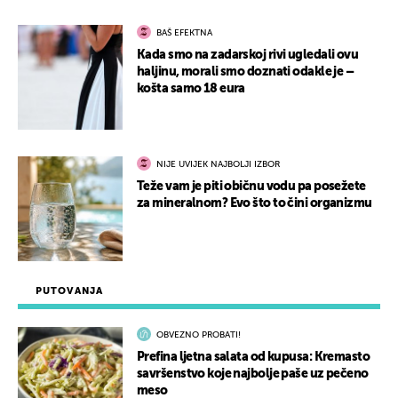
BAŠ EFEKTNA
Kada smo na zadarskoj rivi ugledali ovu
haljinu, morali smo doznati odakle je –
košta samo 18 eura
NIJE UVIJEK NAJBOLJI IZBOR
Teže vam je piti običnu vodu pa posežete
za mineralnom? Evo što to čini organizmu
PUTOVANJA
OBVEZNO PROBATI!
Prefina ljetna salata od kupusa: Kremasto
savršenstvo koje najbolje paše uz pečeno
meso