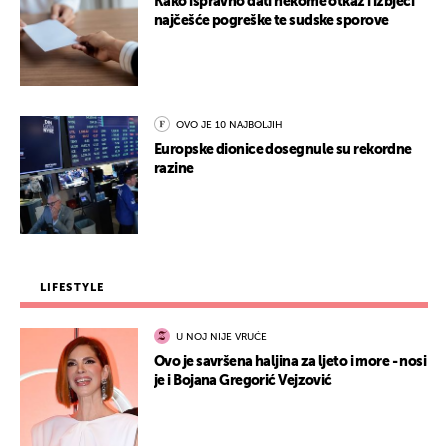
Kako ispravno dati nekome otkaz i izbjeći
najčešće pogreške te sudske sporove
OVO JE 10 NAJBOLJIH
Europske dionice dosegnule su rekordne
razine
LIFESTYLE
U NOJ NIJE VRUĆE
Ovo je savršena haljina za ljeto i more - nosi
je i Bojana Gregorić Vejzović