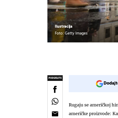
Ilustracija
Foto: Getty Images
PODIJELITE
Dodajt
Rugaju se američkoj hi
američke proizvode: K