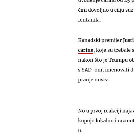
uvođenje carina od 25 
čini dovoljno u cilju su
fentanila.
Kanadski premijer
Just
carine
, koje su trebale
nakon što je Trumpu obe
s SAD-om, imenovati du
pranje novca.
No u prvoj reakciji naj
kupuju lokalno i razm
u.