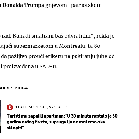
a
Donalda Trumpa
gnjevom i patriotskom
radi Kanadi smatram baš odvratnim", rekla je
utajući supermarketom u Montrealu, ta 80-
 da pažljivo prouči etiketu na pakiranju juhe od
 li proizvedena u SAD-u.
IMA SE PRIČA
"I DALJE SU PLESALI, VRIŠTALI..."
Turisti mu zapalili apartman: "U 30 minuta nestalo je 50
godina našeg života, supruga i ja ne možemo oka
sklopiti"