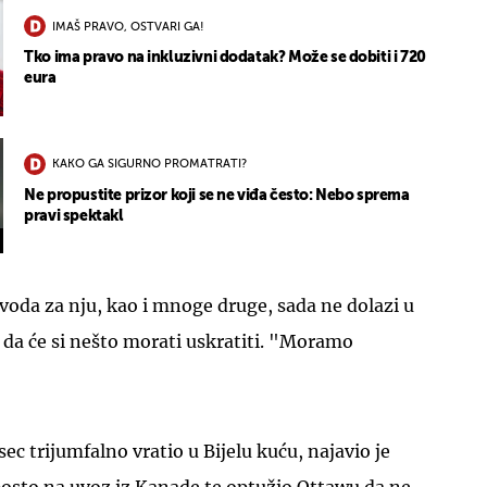
IMAŠ PRAVO, OSTVARI GA!
Tko ima pravo na inkluzivni dodatak? Može se dobiti i 720
eura
KAKO GA SIGURNO PROMATRATI?
Ne propustite prizor koji se ne viđa često: Nebo sprema
pravi spektakl
oda za nju, kao i mnoge druge, sada ne dolazi u
i da će si nešto morati uskratiti. "Moramo
ec trijumfalno vratio u Bijelu kuću, najavio je