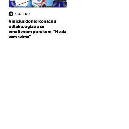
SLUŽBENO
Vinicius donio konačnu
odluku, oglasio se
emotivnom porukom: "Hvala
vam svima"