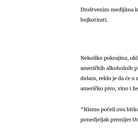
Društvenim medijima kr
bojkotirati.
Nekoliko pokrajina, ukl
američkih alkoholnih pi
dolara, reklo je da će 
američko pivo, vino i že
"Nismo počeli ovu bitku,
ponedjeljak premijer O