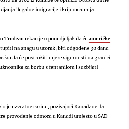
posto na uvoz iz Kanade te optužio Ottawu da ne
zbijanja ilegalne imigracije i krijumčarenja
in Trudeau
rekao je u ponedjeljak da će
američke
 stupiti na snagu u utorak, biti odgođene 30 dana
UKLJUČITE NOTIFIKACIJE
ćao da će postrožiti mjere sigurnosti na granici
žnosnika za borbu s fentanilom i suzbijati
avio je uzvratne carine, pozivajući Kanađane da
otre provođenje odmora u Kanadi umjesto u SAD-