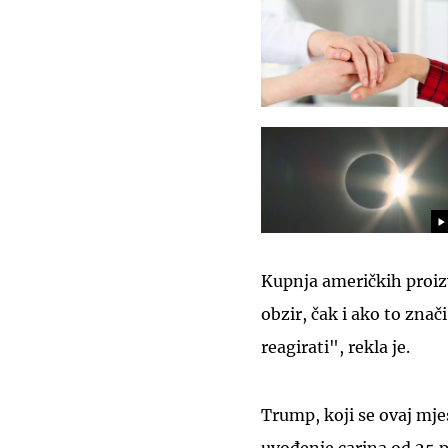
Kupnja američkih proizv
obzir, čak i ako to znač
reagirati", rekla je.
Trump, koji se ovaj mjes