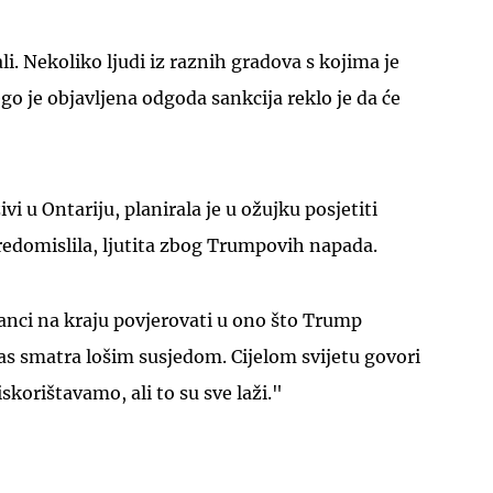
li. Nekoliko ljudi iz raznih gradova s kojima je
go je objavljena odgoda sankcija reklo je da će
živi u Ontariju, planirala je u ožujku posjetiti
predomislila, ljutita zbog Trumpovih napada.
anci na kraju povjerovati u ono što Trump
nas smatra lošim susjedom. Cijelom svijetu govori
 iskorištavamo, ali to su sve laži."